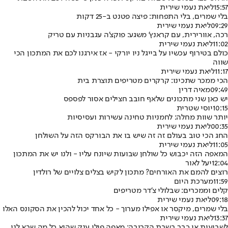
15:57
ליאת נעמי שירית
בלי שמרים, בלי התפחות: פיצה פטנט ב-25 דקות
09:29
ליאת נעמי שירית
רכה, אוורירית, עם קראנץ' משגע: פוקצ'ה עגבניות עם טריק
11:02
ליאת נעמי שירית
כולם בטירוף עכשיו על בייגל ניו יורקי - אז אירגנו לכם את המתכון הכי
שווה
11:17
ליאת נעמי שירית
הכי ממכר שתכינו: קרקרים מטריפים תוצרת בית
09:49
מאיה דרין
יש כאן שני מתכונים שלאף חובב חצילים אסור לפספס
10:15
יוסי שטרית
יותר שוות מחלה: לחמניות טחינה עשירות ועסיסיות
00:35
ליאת נעמי שירית
החג הכי טוב בעולם זה זה שיש בו את הבורקס הזה על השולחן
11:05
ליאת נעמי שירית
המאפה הזה יכבוש כל שולחן שבועות שיונח עליו - ולנו יש את המתכון
12:04
יעל לאור
רוצים להמם את האורחים? מתכון לקיש בצלים צלויים של רולדין
11:59
מערכת היום
קלים וממכרים: שבלולי צ'דר מטריפים
09:18
ליאת נעמי שירית
בלי שמרים, מיקסר או אפילו מערוך - כל אחד יכול להכין את הסקונס האלו
13:37
ליאת נעמי שירית
לשבועות או כבר בשבת הקרובה: מאפה פילו ענק שהוא כל מה שבא לנו