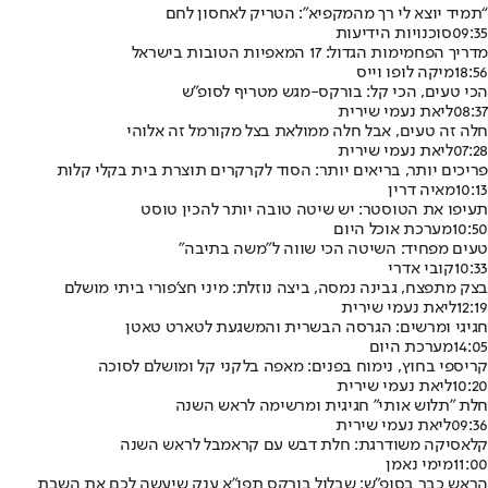
“תמיד יוצא לי רך מהמקפיא”: הטריק לאחסון לחם
09:35
סוכנויות הידיעות
מדריך הפחמימות הגדול: 17 המאפיות הטובות בישראל
18:56
מיקה לופו וייס
הכי טעים, הכי קל: בורקס-מגש מטריף לסופ"ש
08:37
ליאת נעמי שירית
חלה זה טעים, אבל חלה ממולאת בצל מקורמל זה אלוהי
07:28
ליאת נעמי שירית
פריכים יותר, בריאים יותר: הסוד לקרקרים תוצרת בית בקלי קלות
10:13
מאיה דרין
תעיפו את הטוסטר: יש שיטה טובה יותר להכין טוסט
10:50
מערכת אוכל היום
טעים מפחיד: השיטה הכי שווה ל"משה בתיבה"
10:33
קובי אדרי
בצק מתפצח, גבינה נמסה, ביצה נוזלת: מיני חצ'פורי ביתי מושלם
12:19
ליאת נעמי שירית
חגיגי ומרשים: הגרסה הבשרית והמשגעת לטארט טאטן
14:05
מערכת היום
קריספי בחוץ, נימוח בפנים: מאפה בלקני קל ומושלם לסוכה
10:20
ליאת נעמי שירית
חלת "תלוש אותי" חגיגית ומרשימה לראש השנה
09:36
ליאת נעמי שירית
קלאסיקה משודרגת: חלת דבש עם קראמבל לראש השנה
11:00
מימי נאמן
הראש כבר בסופ"ש: שבלול בורקס תפו"א ענק שיעשה לכם את השבת