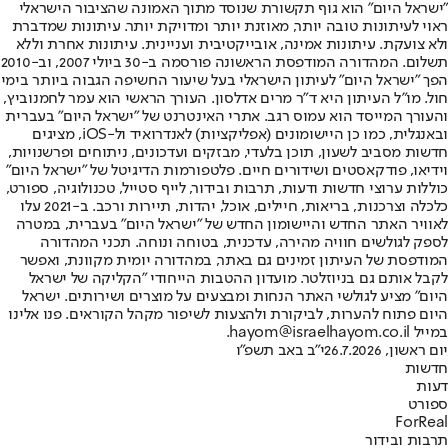
"ישראל היום" הוא גוף תקשורת שנוסד מתוך האמונה שהציבור הישראלי
ראוי לעיתונות טובה יותר, מאוזנת יותר ומדויקת יותר. עיתונות שמדברת
ולא צועקת. עיתונות אמינה, אובייקטיבית ועניינית. עיתונות אחרת וללא
תשלום. המהדורה המודפסת הראשונה פורסמה ב-30 ביולי 2007, וב-2010
הפך "ישראל היום" לעיתון הישראלי בעל שיעור החשיפה הגבוה ביותר בימי
חול. מו"ל העיתון היא ד"ר מרים אדלסון. העורך הראשי הוא עמר לחמנוביץ,
והעורך המייסד הוא עמוס רגב. אתרי האינטרנט של "ישראל היום" בעברית
ובאנגלית, כמו כן היישומונים (אפליקציות) לאנדרואיד ול-iOS, מציגים
חדשות מסביב לשעון, תוכן בלעדי, מבזקים ועדכונים, ניתוחים ופרשנויות,
וידיאו, פודקאסטים ושידורים חיים. פלטפורמות הדיגיטל של "ישראל היום"
כוללות ערוצי חדשות ודעות, תרבות ובידור, לייף סטייל, טכנולוגיה, ספורט,
כלכלה וצרכנות, בריאות, חיילים, אוכל, יהדות, תיירות ורכב. ב-2021 עלו
לאוויר האתר החדש והיישומון החדש של "ישראל היום" בעברית, במטרה
לספק לגולשים חוויה מהירה, עדכנית, בטוחה ונוחה. תכני המהדורה
המודפסת של העיתון זמינים גם באתר, במהדורה יומית מקוונת, ואפשר
לקבל אותם גם בניוזלטר. מועדון ההטבות הייחודי "הקליקה של ישראל
היום" מציע לגולשי האתר הנחות ומבצעים על מוצרים ושירותים. ישראל
היום פתוח להערות, לביקורת ולהצעות לשיפור מקהל הקוראים. פנו אלינו
במייל hayom@israelhayom.co.il.
יום ראשון, 26.7.2026
י"ב באב תשפ"ו
חדשות
דעות
ספורט
ForReal
תרבות ובידור