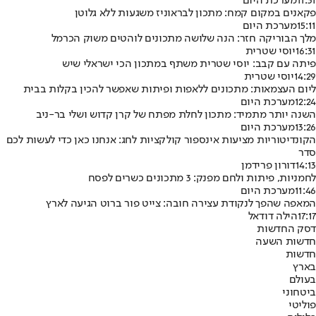
11:31
מערכת היום
פקאנים במקום קמח: מתכון לבראוניז משגעות ללא גלוטן
15:11
מערכת היום
מלך הבוריקה חזר: הנה שלושה מתכונים לוהטים משוק הכרמל
16:31
יוסי שטרית
פיתה עם קבב: יוסי שטרית משתף במתכון הכי ישראלי שיש
14:29
יוסי שטרית
ליום העצמאות: מתכונים ללאפות ופיתות שאפשר להכין בקלות בבית
12:24
מערכת היום
השנה יותר מתמיד: מתכון לחלת מפתח של קרן קדוש ושלי בר-ניב
13:26
מערכת היום
הקונדיטוריות מציעות אינספור קולקציות לחג: אנחנו כאן כדי לעשות לכם
סדר
14:13
דורון פרידמן
לחמניות, פיתות ולחם מפנק: 3 מתכונים כשרים לפסח
11:46
מערכת היום
המאפה שהפך לנקודת עצירה חובה: צייט פור ברוט הגיעה לארץ
17:17
הילה דודאל
דסק החדשות
חדשות השעה
חדשות
בארץ
בעולם
ביטחוני
פוליטי