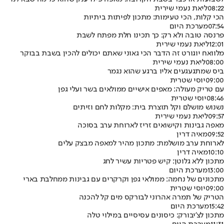
08:22
ליאת נעמי שירית
הכי קלות, הכי טעימות: מתכון לפיתות ביתיות
07:54
מערכת היום
פרנסה טובה ולא רק: כך תכינו חלת מפתח לשבת
12:01
ליאת נעמי שירית
מלוואח יוגורט זה הדבר הכי גאוני שאתם יכולים להכין בשבת בבוקר
08:00
ליאת נעמי שירית
ביס שמתגעגעים אליו ברגע שהוא נגמר
09:00
יוסי שטרית
עם טריק מעולה: מאפים אישיים ממולאים בשר ועלי גפן
08:46
יוסי שטרית
נשנוש מושלם וקל תוצרת בית: מקלות לחם וזיתים
09:57
ליאת נעמי שירית
מאפה גבינות וקישואים זריז לארוחת ערב בסוכה
09:52
מאיה דרין
לארוחת ערב מושלמת: מתכון מהיר למאפה מבצק עלים
10:10
מאיה דרין
מתכון ללא גלוטן: קיש פטריות עשיר לחג
13:00
מערכת היום
מתכונים של נחמה: ממולאי גפן וקרקרים עם גבינות ממחלבת בארי
09:00
יוסי שטרית
הטריק של תמרה אהרוני לבורקס מים קל להכנה
15:42
מערכת היום
מתכון לצ'יבורק: כיסונים עסיסיים במילוי טלה