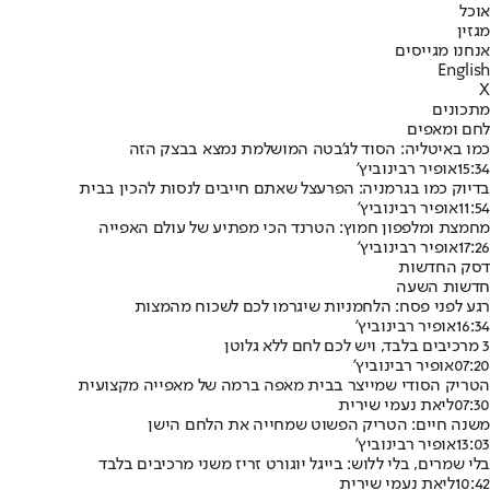
אוכל
מגזין
אנחנו מגייסים
English
X
מתכונים
לחם ומאפים
כמו באיטליה: הסוד לג'בטה המושלמת נמצא בבצק הזה
15:34
אופיר רבינוביץ'
בדיוק כמו בגרמניה: הפרעצל שאתם חייבים לנסות להכין בבית
11:54
אופיר רבינוביץ'
מחמצת ומלפפון חמוץ: הטרנד הכי מפתיע של עולם האפייה
17:26
אופיר רבינוביץ'
דסק החדשות
חדשות השעה
רגע לפני פסח: הלחמניות שיגרמו לכם לשכוח מהמצות
16:34
אופיר רבינוביץ'
3 מרכיבים בלבד, ויש לכם לחם ללא גלוטן
07:20
אופיר רבינוביץ'
הטריק הסודי שמייצר בבית מאפה ברמה של מאפייה מקצועית
07:30
ליאת נעמי שירית
משנה חיים: הטריק הפשוט שמחייה את הלחם הישן
13:03
אופיר רבינוביץ'
בלי שמרים, בלי ללוש: בייגל יוגורט זריז משני מרכיבים בלבד
10:42
ליאת נעמי שירית