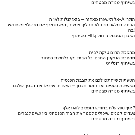
בשיתוף מנורה מבטחים
אל תישארו מאחור – בואו לגלות לאן ה-AI הולך
הבינה המלאכותית לא תחליף אנשים, היא תחליף את מי שלא משתמש
בה!
בשיתוף HIT,המכון הטכנולוגי חולון
מהפכת הרובוטיקה לבית
מהפכת הניקיון החכם: כל הבית נקי בלחיצת כפתור
בשיתוף רונלייט
הטעויות שיחתכו לכם את קצבת הפנסיה
ממשיכת כספים ועד חוסר תכנון – הצעדים שיצילו את הכסף שלכם
בשיתוף מנורה מבטחים
איך 200 ש"ח בחודש הופכים ל140 אלף ?
צעדים קטנים שיכולים לסגור את הבור הפנסיוני בין נשים לגברים
בשיתוף מנורה מבטחים