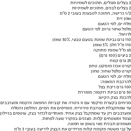
2 בצלים סגולים, חתוכים לשמיניות
2 בצלים לבנים, חתוכים לשמיניות
1/2 כרישה, חתוכה לטבעות בעובי 2 ס"מ
שמן זית
מלח ים, לפי הטעם
פלפל שחור גרוס, לפי הטעם
לרויאל:
110 גרם גבינת שמנת בטעם טבעי, 30% שומן
110 מ"ל חלב 3% שומן
65 מ"ל שמנת מתוקה
2 ביצים (100 גרם)
25 גרם קמח
קורט אכוז מוסקט, טחון
קורט פלפל שחור, טחון
מלח ים, לפי הטעם
להרכבת המאפה:
100 גרם ריבת בצל
50 גרם גבינת רוקפור, מפוררת
להכנת בצק הקיש:
מניחים בקערת מיקסר עם וו גיטרה את קוביות החמאה והקמח ומערבבים
עד שמתקבלת תערובת פירורית. מוסיפים את המים, החלמון והמלח
ומערבבים רק עד שמתקבל בצק אחיד. מאחדים לכדור בצק, עוטפים בניילון
נצמד ומשטחים קלות. מצננים במקרר שעה לפחות.
משמנים תבנית פאי בשמן או חמאה.
על גבי משטח מקומח קלות מרדדים את הבצק ליריעה בעובי 3 מ"מ