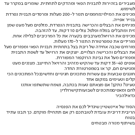
מעבירים בזהירות לתבנית הפאי ומהדקים לתחתית. שומרים במקרר עד
לשימוש.
מכינים את המילוי:
מחממים תנור ל-200 מעלות ומרפדים תבנית נפרדת
בנייר אפייה.
מניחים את הבצלים והכרישה בתבנית הנפרדת, מזלפים מעל מעט שמן
זית ומתבלים במלח ופלפל. צולים 10 דקות, עד להזהבה.
מכינים את הרויאל:
מערבבים בקערה את כל המרכיבים לבלילה אחת.
מורידים את טמפרטורת התנור ל-170 מעלות.
מורחים שכבה אחידה של ריבת בצל בתחתית תבנית הפאי ומפזרים מעל
את הבצלים והכרישה הצלויים. יוצקים את הרויאל עד לשפת התבנית
ומפזרים מעל את גבינת הרוקפור המפוררת.
אופים 35-40 דקות עד שהקיש מזהיב והרויאל התייצב. מצננים מעט
ומגישים חם, קר או בטמפרטורת החדר.
חוגגים שבועות עם עשרות מתכונים חגיגיים וחדשים:
כל המתכונים הכי
קלים וטעימים במקום אחד
טעינו? נתקן! אם מצאתם טעות בכתבה, נשמח שתשתפו אותנו
לחם ומאפים
מתכונים לשבועות
קיש
רולדין
כדאי
להכיר
הסוד של איינשטיין שיגדיל לכם את הפנסיה
הריבית דריבית עובדת לטובתכם רק אם תתחילו מוקדם. כך תבנו עתיד
בטוח
בשיתוף מנורה מבטחים