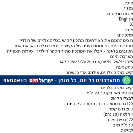
אוכל
מגזין
אנחנו מגייסים
English
X
אוכל
מתכונים
רוצים להמם את האורחים? מתכון לקיש בצלים צלויים של רולדין
חג השבועות זה זממם היפה של הקישים, וסידרנו לכם כאן את אחד
הטובים בז'אנר • קבלו את המתכון מתוך הספר 'רולדין - סודות האפייה'
מערכת היום
26/5/2025, 08:59
,עודכן
26/5/2025, 14:39
0
השמעה
קיש בצלים צלויים. צילום: ארז בן שחר
קיש בצלים צלויים
תבנית פאי בקוטר 20 ס”מ
לבצק הקיש:
120 גרם חמאה קרה, חתוכה לקוביות
200 גרם קמח
1 חלמון (20 גרם)
1/2 כפית מלח
30 מ"ל מים
למילוי: