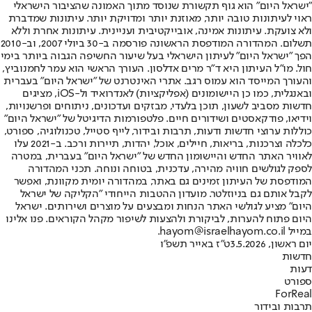
"ישראל היום" הוא גוף תקשורת שנוסד מתוך האמונה שהציבור הישראלי
ראוי לעיתונות טובה יותר, מאוזנת יותר ומדויקת יותר. עיתונות שמדברת
ולא צועקת. עיתונות אמינה, אובייקטיבית ועניינית. עיתונות אחרת וללא
תשלום. המהדורה המודפסת הראשונה פורסמה ב-30 ביולי 2007, וב-2010
הפך "ישראל היום" לעיתון הישראלי בעל שיעור החשיפה הגבוה ביותר בימי
חול. מו"ל העיתון היא ד"ר מרים אדלסון. העורך הראשי הוא עמר לחמנוביץ,
והעורך המייסד הוא עמוס רגב. אתרי האינטרנט של "ישראל היום" בעברית
ובאנגלית, כמו כן היישומונים (אפליקציות) לאנדרואיד ול-iOS, מציגים
חדשות מסביב לשעון, תוכן בלעדי, מבזקים ועדכונים, ניתוחים ופרשנויות,
וידיאו, פודקאסטים ושידורים חיים. פלטפורמות הדיגיטל של "ישראל היום"
כוללות ערוצי חדשות ודעות, תרבות ובידור, לייף סטייל, טכנולוגיה, ספורט,
כלכלה וצרכנות, בריאות, חיילים, אוכל, יהדות, תיירות ורכב. ב-2021 עלו
לאוויר האתר החדש והיישומון החדש של "ישראל היום" בעברית, במטרה
לספק לגולשים חוויה מהירה, עדכנית, בטוחה ונוחה. תכני המהדורה
המודפסת של העיתון זמינים גם באתר, במהדורה יומית מקוונת, ואפשר
לקבל אותם גם בניוזלטר. מועדון ההטבות הייחודי "הקליקה של ישראל
היום" מציע לגולשי האתר הנחות ומבצעים על מוצרים ושירותים. ישראל
היום פתוח להערות, לביקורת ולהצעות לשיפור מקהל הקוראים. פנו אלינו
במייל hayom@israelhayom.co.il.
יום ראשון, 3.5.2026
ט"ז באייר תשפ"ו
חדשות
דעות
ספורט
ForReal
תרבות ובידור