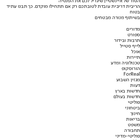
הסוד של איינשטיין שיגדיל לכם את הפנסיה
הריבית דריבית עובדת לטובתכם רק אם תתחילו מוקדם. כך תבנו עתיד
בטוח
בשיתוף מנורה מבטחים
מדורים
ספורט
תרבות ובידור
לייף סטייל
אוכל
תיירות
טכנולוגיה ומדע
הורוסקופ
ForReal
מגזין השבוע
דעות
חדשות בארץ
חדשות בעולם
פוליטי
ביטחוני
חינוך
בריאות
משפט
תחבורה
פוליטי-מדיני