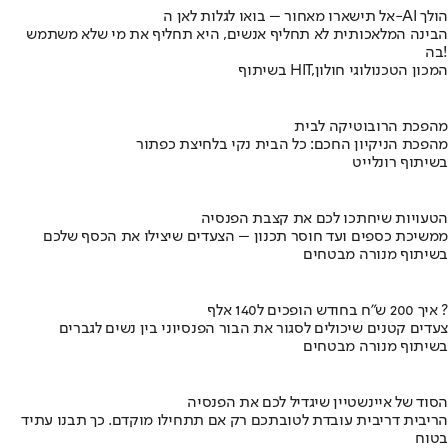
אל תישארו מאחור – בואו לגלות לאן ה-AI הולך
הבינה המלאכותית לא תחליף אנשים, היא תחליף את מי שלא משתמש
בה!
בשיתוף HIT,המכון הטכנולוגי חולון
מהפכת הרובוטיקה לבית
מהפכת הניקיון החכם: כל הבית נקי בלחיצת כפתור
בשיתוף רונלייט
הטעויות שיחתכו לכם את קצבת הפנסיה
ממשיכת כספים ועד חוסר תכנון – הצעדים שיצילו את הכסף שלכם
בשיתוף מנורה מבטחים
איך 200 ש"ח בחודש הופכים ל140 אלף ?
צעדים קטנים שיכולים לסגור את הבור הפנסיוני בין נשים לגברים
בשיתוף מנורה מבטחים
הסוד של איינשטיין שיגדיל לכם את הפנסיה
הריבית דריבית עובדת לטובתכם רק אם תתחילו מוקדם. כך תבנו עתיד
בטוח