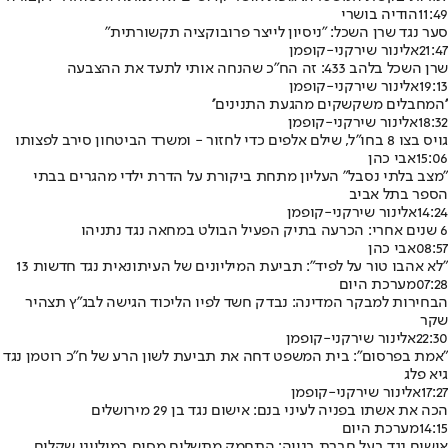
11:49
הודיה בושרי
סער נגד שרן השכל: "ניסיון לייצר פרובוקציה תקשורתית"
21:47
אלינור שירקני-קופמן
שרן השכל בלהב 433: זה הח"כ שהנחה אותי לתעד את ההצבעה
19:13
אלינור שירקני-קופמן
''המחבלים משקשקים מהגעת התנינים''
18:32
אלינור שירקני-קופמן
גויס בצו 8 בחו"ל, שילם אלפים כדי לחזור - ומשרד הביטחון סירב לפצותו
15:06
אבי כהן
״מצב בלתי נסבל״ העליון מתחת ביקורת על הדרת ילדי מהגרים בבתי
הספר בתל אביב
14:24
אלינור שירקני-קופמן
6 שנים אחרי: הכרעה בתיק הפעיל הבולט במחאה נגד נתניהו
08:57
אבי כהן
"לא אהבו טור על לפיד": תביעת המיליונים של העיתונאית נגד חדשות 13
07:28
מערכת היום
הבחירות למבקר המדינה: נבדק חשד לפיו הליכוד הגישה לבג"ץ תצהיר
שקר
22:30
אלינור שירקני-קופמן
"אמת בפרסום": בית המשפט דחה את תביעת לשון הרע של ח"כ רוטמן נגד
גיא פלג
17:27
אלינור שירקני-קופמן
הכה את אשתו בפניה לעיני בנם: אישום נגד בן 29 מירושלים
14:15
מערכת היום
אישום נגד בעל חברת בנייה: התחמק מתשלום מסים במיליוני שקלים