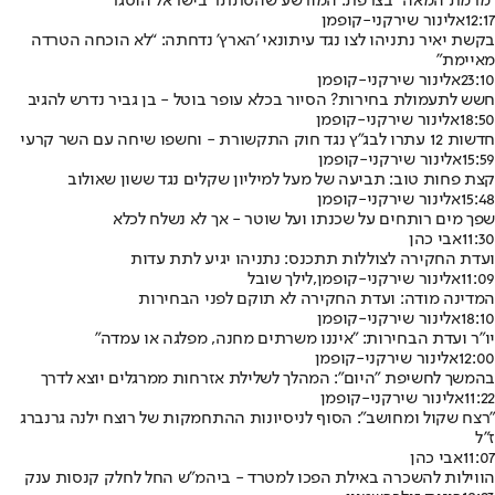
"מרמת המאה" בצרפת: המורשע שהסתתר בישראל הוסגר
12:17
אלינור שירקני-קופמן
בקשת יאיר נתניהו לצו נגד עיתונאי 'הארץ' נדחתה: “לא הוכחה הטרדה
מאיימת”
23:10
אלינור שירקני-קופמן
חשש לתעמולת בחירות? הסיור בכלא עופר בוטל - בן גביר נדרש להגיב
18:50
אלינור שירקני-קופמן
חדשות 12 עתרו לבג"ץ נגד חוק התקשורת - וחשפו שיחה עם השר קרעי
15:59
אלינור שירקני-קופמן
קצת פחות טוב: תביעה של מעל למיליון שקלים נגד ששון שאולוב
15:48
אלינור שירקני-קופמן
שפך מים רותחים על שכנתו ועל שוטר - אך לא נשלח לכלא
11:30
אבי כהן
ועדת החקירה לצוללות תתכנס: נתניהו יגיע לתת עדות
11:09
אלינור שירקני-קופמן
,
לילך שובל
המדינה מודה: ועדת החקירה לא תוקם לפני הבחירות
18:10
אלינור שירקני-קופמן
יו"ר ועדת הבחירות: "איננו משרתים מחנה, מפלגה או עמדה"
12:00
אלינור שירקני-קופמן
בהמשך לחשיפת "היום": המהלך לשלילת אזרחות ממרגלים יוצא לדרך
11:22
אלינור שירקני-קופמן
"רצח שקול ומחושב": הסוף לניסיונות ההתחמקות של רוצח ילנה גרנברג
ז"ל
11:07
אבי כהן
הווילות להשכרה באילת הפכו למטרד - ביהמ"ש החל לחלק קנסות ענק