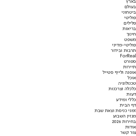
בארץ
בעולם
ביטחוני
פוליטי
פלילים
בריאות
חינוך
משפט
פוליטי-מדיני
תרבות ובידור
ForReal
ספורט
תיירות
אופנה ולייף סטייל
אוכל
טכנולוגיה
כלכלה וצרכנות
דעות
כללי ומידע
דף הבית
זמני כניסת וצאת שבת
מגזין השבוע
בחירות 2026
אודות
צור קשר