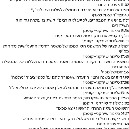
11:02
מערכת היום
מעיד על מגמה: מדוע סירבה הממשלה לשלוח נציג לבג"ץ?
20:40
ד"ר שאול שארף
"להעניש את המבקרים, לסייע למקורבים": קשת 12 עתרה נגד חוק
השידורים
13:36
אלינור שירקני-קופמן
בג"ץ הקפיא את חוק ביטול מעצר העריקים
08:51
אלינור שירקני-קופמן
“פוליטיזציה של המשפט היא סממן של משטר רודני": היועמ"שית נגד חוק
מח"ש
17:43
אלינור שירקני-קופמן
במשפחה חשדו, החקירה הסמויה חשפה: מסכת ההתעללות של המטפלת
הסיעודית
01:36
מישל מכול
שני דיונים בשנה וחצי: הוועדה שאמורה להגן על כספי ציבור "נעלמה"
17:58
אלינור שירקני-קופמן
שופטי בג"ץ דחו את העתירה והתנצלו: אלון שמריז לא יוכר כחלל צה"ל
13:16
אלינור שירקני-קופמן
העליון הכריע: מושיקו מור, הזמר הנאשם באונס, ישוב להופיע
13:02
אלינור שירקני-קופמן
"השופט העליון החרדי הראשון ייצא מכאן"
05:17
אלינור שירקני-קופמן
נחשף קצה חוט? דיווח מטלטל: תיק תאיר ראדה ייפתח מחדש
20:48
מערכת היום