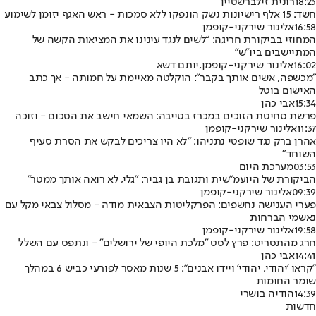
18:23
רונית זילברשטיין
חשד: 15 אלף רישיונות נשק הונפקו ללא סמכות - ראש האגף יזומן לשימוע
16:58
אלינור שירקני-קופמן
המחוזי בביקורת חריגה: “לשים לנגד עינינו את המציאות הקשה של
המתיישבים ביו"ש"
16:02
אלינור שירקני-קופמן
,
יותם דשא
"מכשפה, אשים אותך בקבר": הוקלטה מאיימת על חמותה - אך כתב
האישום בוטל
15:34
אבי כהן
פרשת סחיטת הזוכים במכרז בטייבה: השמאי חישב את הסכום - וזוכה
11:37
אלינור שירקני-קופמן
אהרן ברק נגד שופטי נתניהו: "לא היו צריכים לבקש את הסרת סעיף
השוחד"
03:53
מערכת היום
הביקורת של היועמ"שית ותגובת בן גביר: "גלי, לא רואה אותך ממטר"
09:39
אלינור שירקני-קופמן
פערי הענישה נחשפים: הפרקליטות הצבאית מודה - מסלול צבאי מקל עם
נאשמי הברחות
19:58
אלינור שירקני-קופמן
חרג מהתסריט: פרץ לסט "מלכת היופי של ירושלים" - ונתפס עם השלל
14:41
אבי כהן
"קראו 'יהודי, יהודי' ויידו אבנים": 5 שנות מאסר לפורעי כביש 6 במהלך
שומר החומות
14:39
הודיה בושרי
חדשות