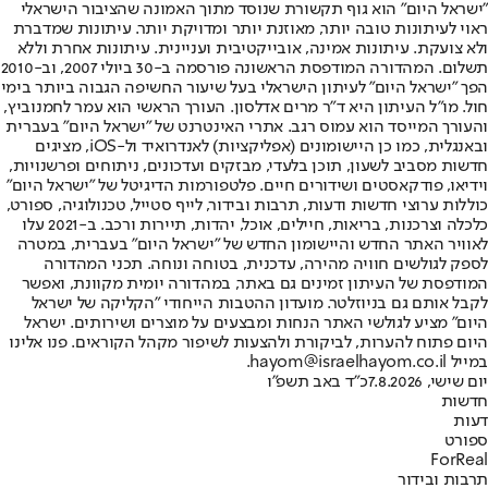
"ישראל היום" הוא גוף תקשורת שנוסד מתוך האמונה שהציבור הישראלי
ראוי לעיתונות טובה יותר, מאוזנת יותר ומדויקת יותר. עיתונות שמדברת
ולא צועקת. עיתונות אמינה, אובייקטיבית ועניינית. עיתונות אחרת וללא
תשלום. המהדורה המודפסת הראשונה פורסמה ב-30 ביולי 2007, וב-2010
הפך "ישראל היום" לעיתון הישראלי בעל שיעור החשיפה הגבוה ביותר בימי
חול. מו"ל העיתון היא ד"ר מרים אדלסון. העורך הראשי הוא עמר לחמנוביץ,
והעורך המייסד הוא עמוס רגב. אתרי האינטרנט של "ישראל היום" בעברית
ובאנגלית, כמו כן היישומונים (אפליקציות) לאנדרואיד ול-iOS, מציגים
חדשות מסביב לשעון, תוכן בלעדי, מבזקים ועדכונים, ניתוחים ופרשנויות,
וידיאו, פודקאסטים ושידורים חיים. פלטפורמות הדיגיטל של "ישראל היום"
כוללות ערוצי חדשות ודעות, תרבות ובידור, לייף סטייל, טכנולוגיה, ספורט,
כלכלה וצרכנות, בריאות, חיילים, אוכל, יהדות, תיירות ורכב. ב-2021 עלו
לאוויר האתר החדש והיישומון החדש של "ישראל היום" בעברית, במטרה
לספק לגולשים חוויה מהירה, עדכנית, בטוחה ונוחה. תכני המהדורה
המודפסת של העיתון זמינים גם באתר, במהדורה יומית מקוונת, ואפשר
לקבל אותם גם בניוזלטר. מועדון ההטבות הייחודי "הקליקה של ישראל
היום" מציע לגולשי האתר הנחות ומבצעים על מוצרים ושירותים. ישראל
היום פתוח להערות, לביקורת ולהצעות לשיפור מקהל הקוראים. פנו אלינו
במייל hayom@israelhayom.co.il.
יום שישי, 7.8.2026
כ"ד באב תשפ"ו
חדשות
דעות
ספורט
ForReal
תרבות ובידור