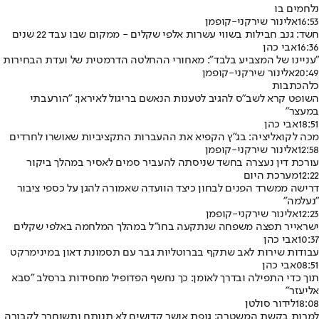
נלחמים בו
16:53
אלינור שירקני-קופמן
חשד: גנב חבילות בשווי עשרות אלפי שקלים - ממקום שבו עבד 22 שנים
16:36
אבי כהן
"עניינו של המצביע בלבד": מאחורי ההחלטה הדרמטית של ועדת הבחירות
20:49
אלינור שירקני-קופמן
כל
הכתבות
השופט קרא לשב"ס להגיב לטענות הנאשם בריגול לאיראן: "הורעבתי
במעצר"
18:51
אבי כהן
מכה לקואליציה: בג"ץ הקפיא את ההעברות התקציביות שאושרו לחרדים
12:58
אלינור שירקני-קופמן
עורכת דין נעצרה בחשד שניסתה להעביר סמים לאסיר במהלך ביקור
12:22
מערכת היום
דרישה ממשרד הפנים לבחון כיצד הוועדה שאמורה להגן על כספי ציבור
"נעלמה"
12:23
אלינור שירקני-קופמן
ישראייר תפצה משפחה שנתקעה בחו"ל במהלך המלחמה באלפי שקלים
10:37
אבי כהן
עבודות שירות לאב שתקף בברוטליות גבר עם תסמונת דאון במינימרקט
08:51
אבי כהן
תוך כדי התפילה ובדרך לאומן: כך נחשף הפדופיל מחסידות ברסלב "סבא
אליעזר"
18:08
לידור סולטן
למרות בקשת המשטרה: גופת אושר קדושים לא תנותח ותשוחרר לקבורה