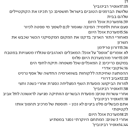
דן
17:05
אופיר רבינוביץ'
שלושת הברמנים הטובים בישראל חושפים: כך תכינו את הקוקטיילים
שלהם בבית
16:39
מערכת אוכל היום
פעם אחת ולתמיד: הסיבה שאסור לכם לשפוך מי פסטה לכיור
15:56
מערכת אוכל היום
מאחורי התור הארוך: בדקנו את המקום המקסיקני הכשר שכבש את
השרון
15:36
דורון פרידמן
לא אומרים "אופס" על אוכל: המאכלים האהובים שנולדו מטעויות במטבח
15:09
יאיר מור
,
מערכת היום פלוס
במקום כריכים: 2 המאכלים שכל משפחה תיקח לחוף הים
14:16
קובי אדרי
ההפתעה שחיכתה ללקוחות בשווארמיה החדשה של אסף גרניט
12:22
אביב דרורי
למרות הביקוש: מסעדת השף המצליחה נסגרת אחרי כשנה וחצי
11:58
אופיר רבינוביץ'
אחרי עשרות שנים: מסעדת הבשרים הוותיקה מגיעה לראשונה לתל אביב
11:18
אופיר רבינוביץ'
אתם מבשלים סלט ביצים לא נכון - תוספת של מרכיב תהפוך אותו
לקטיפתי
18:21
מערכת אוכל היום
אחרי 3 שנים: המתחם היוקרתי נסגר במפתיע
14:44
אופיר רבינוביץ'