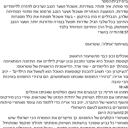
ביס לבית
הספר
מי פותח, איך ומתי: בשדרות, אשכול ושער הנגב נערכים לחזרה ללימודים
שדרות, המועצה האזורית אשכול ושער הנגב פרסמו את מתווי הפתיחה
שלהן, הנבדלים זו מזו בהיקפן • בעוד אשכול תפתח את כלל מסגרות
החינוך בכל שלבי הגיל, שדרות תפעל בצורה מדורגת יותר, ושער הנגב
תסתפק בגיל הרך והחינוך המיוחד בלבד
18:57
הודיה בושרי
בשיתוף ‘אחלה‘, שטראוס
אוכלים נכון כבר מהשיעור הראשון
קופסת האוכל היא אתגר ותכנון נכון יעניק לילדינו את התזונה המתאימה
במהלך יום הלימודים • שני ארד, הדיאטנית הראשית של שטראוס:
"העיקרון הכי חשוב להכנת קופסאות האוכל הוא לשאול את הילדים" • יניב
גור אריה: "גרגירי החומוס שאנחנו משתמשים, הם גרגירי החומוס באיכות
הכי טובה
18:48
חמוץ או חריף: כך קובעים את טעם הסלטים שאנחנו אוכלים
שוחחנו עם מנהלת השיווק של יחידת המזון של שטראוס, שירי כהן מירקוס
והשף הראשי של החברה, יניב גור אריה כדי ללמוד מה עומד מאחורי פיתוח
המוצרים בהתאם לטעם הישראלי
12:21
מערכת היום
מאחורי הקלעים של החומוס: כך מייצרים את הממרח הכי ישראלי שיש
מאחורי כל גביע שנמכר ברשתות השיווק מסתתר תהליך מוקפד שמתחיל