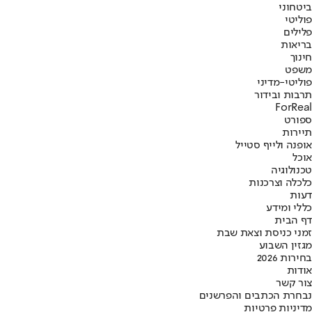
ביטחוני
פוליטי
פלילים
בריאות
חינוך
משפט
פוליטי-מדיני
תרבות ובידור
ForReal
ספורט
תיירות
אופנה ולייף סטייל
אוכל
טכנולוגיה
כלכלה וצרכנות
דעות
כללי ומידע
דף הבית
זמני כניסת וצאת שבת
מגזין השבוע
בחירות 2026
אודות
צור קשר
נבחרת הכתבים והפרשנים
מדיניות פרטיות