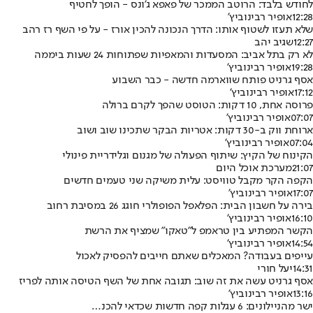
לחודש בלבד: הרוטב הממכר של פאפא ג'ונס - הופך לחטיף
12:28
אופיר רבינוביץ'
שלא תעזו לשטוף אותו: הדרך הנכונה להכין אורז - על פי השף רז רהב
12:27
שגיב יהב
לא רק בתל אביב: המסעדות והמאפיות שפתוחות 24 שעות ביממה
19:28
אופיר רבינוביץ'
אסף גרניט פותח שווארמה חדשה - כבר השבוע
17:12
אופיר רבינוביץ'
פרוסה אחת, 10 דקות: הטוסט שהפך לקרם ברולה
07:07
אופיר רבינוביץ'
ארוחת ווק ב-30 דקות: אטריות הבקר שתכינו שוב ושוב
07:04
אופיר רבינוביץ'
הקינוח של הקיץ: שיתוף הפעולה של מגנום וגלידריית פינולי
21:07
מערכת אוכל היום
הקפה הקר מקבל טוויסט: עלית משיקה שני טעמים חדשים
17:07
אופיר רבינוביץ'
בירה על חשבון הבית: הפלאפל הפופולרי חוגג 26 במסיבת רחוב
16:10
אופיר רבינוביץ'
הקשר המפתיע בין טראמפ ל"טאקו" שמציף את הרשת
14:54
אופיר רבינוביץ'
עייפים בעבודה? המאכלים שאתם חייבים להפסיק לאכול
14:31
יעל חורי
אסף גרניט עשה את זה שוב: תגובה אחת של השף הטיסה אותה לפריז
13:16
אופיר רבינוביץ'
ישר מהניילונים: 6 עגלות קפה חדשות שכדאי להכנ…