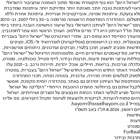
"ישראל היום" הוא גוף תקשורת שנוסד מתוך האמונה שהציבור הישראלי
ראוי לעיתונות טובה יותר, מאוזנת יותר ומדויקת יותר. עיתונות שמדברת
ולא צועקת. עיתונות אמינה, אובייקטיבית ועניינית. עיתונות אחרת וללא
תשלום. המהדורה המודפסת הראשונה פורסמה ב-30 ביולי 2007, וב-2010
הפך "ישראל היום" לעיתון הישראלי בעל שיעור החשיפה הגבוה ביותר בימי
חול. מו"ל העיתון היא ד"ר מרים אדלסון. העורך הראשי הוא עמר לחמנוביץ,
והעורך המייסד הוא עמוס רגב. אתרי האינטרנט של "ישראל היום" בעברית
ובאנגלית, כמו כן היישומונים (אפליקציות) לאנדרואיד ול-iOS, מציגים
חדשות מסביב לשעון, תוכן בלעדי, מבזקים ועדכונים, ניתוחים ופרשנויות,
וידיאו, פודקאסטים ושידורים חיים. פלטפורמות הדיגיטל של "ישראל היום"
כוללות ערוצי חדשות ודעות, תרבות ובידור, לייף סטייל, טכנולוגיה, ספורט,
כלכלה וצרכנות, בריאות, חיילים, אוכל, יהדות, תיירות ורכב. ב-2021 עלו
לאוויר האתר החדש והיישומון החדש של "ישראל היום" בעברית, במטרה
לספק לגולשים חוויה מהירה, עדכנית, בטוחה ונוחה. תכני המהדורה
המודפסת של העיתון זמינים גם באתר, במהדורה יומית מקוונת, ואפשר
לקבל אותם גם בניוזלטר. מועדון ההטבות הייחודי "הקליקה של ישראל
היום" מציע לגולשי האתר הנחות ומבצעים על מוצרים ושירותים. ישראל
היום פתוח להערות, לביקורת ולהצעות לשיפור מקהל הקוראים. פנו אלינו
במייל hayom@israelhayom.co.il.
יום ראשון, 9.8.2026
כ"ו באב תשפ"ו
חדשות
דעות
ספורט
ForReal
תרבות ובידור