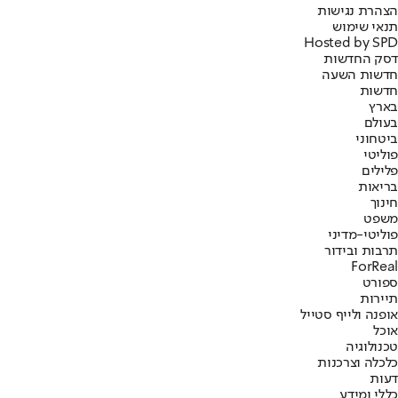
הצהרת נגישות
תנאי שימוש
Hosted by SPD
דסק החדשות
חדשות השעה
חדשות
בארץ
בעולם
ביטחוני
פוליטי
פלילים
בריאות
חינוך
משפט
פוליטי-מדיני
תרבות ובידור
ForReal
ספורט
תיירות
אופנה ולייף סטייל
אוכל
טכנולוגיה
כלכלה וצרכנות
דעות
כללי ומידע