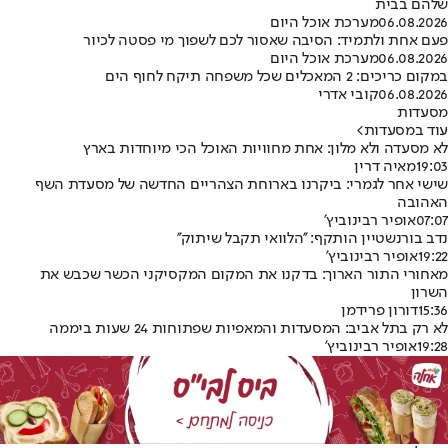
שלהם בבית
06.08.2026
מערכת אוכל היום
פעם אחת ולתמיד: הסיבה שאסור לכם לשפוך מי פסטה לכיור
06.08.2026
מערכת אוכל היום
במקום כריכים: 2 המאכלים שכל משפחה תיקח לחוף הים
06.08.2026
קובי אדרי
מסעדות
עוד במסעדות
>
לא מסעדה ולא מלון: אחת מחוויות האוכל הכי מיוחדות בארץ
19:03
מאיה דרין
שישי אחר לגמרי: ביקרנו בארוחת הצהריים החדשה של מסעדת השף
האהובה
07:07
אופיר רבינוביץ'
נדב בורנשטיין הותקף: ''הלוואי תקבל שיתוק''
19:22
אופיר רבינוביץ'
מאחורי התור הארוך: בדקנו את המקום המקסיקני הכשר שכבש את
השרון
15:36
דורון פרידמן
לא רק בתל אביב: המסעדות והמאפיות שפתוחות 24 שעות ביממה
19:28
אופיר רבינוביץ'