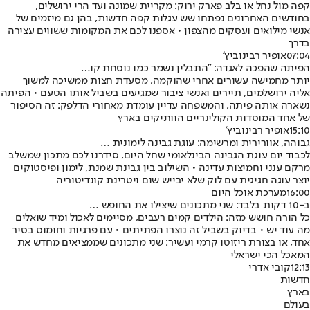
קפה מול נחל או בלב פארק ירוק: מקריית שמונה ועד הרי ירושלים,
בחודשים האחרונים נפתחו שש עגלות קפה חדשות, בהן גם מיזמים של
אנשי מילואים ועסקים מהצפון • אספנו לכם את המקומות ששווים עצירה
בדרך
07:04
אופיר רבינוביץ'
הפיתה שהפכה לאגדה: "התבלין נשמר כמו נוסחת קו…
יותר מחמישה עשורים אחרי שהוקמה, מסעדת חצות ממשיכה למשוך
אליה ירושלמים, תיירים ואנשי ציבור שמגיעים בשביל אותו הטעם • הפיתה
נשארה אותה פיתה, והמשפחה עדיין עומדת מאחורי הדלפק: זה הסיפור
של אחד המוסדות הקולינריים הוותיקים בארץ
15:10
אופיר רבינוביץ'
גבוהה, אוורירית ומרשימה: עוגת גבינה לימונית …
לכבוד יום עוגת הגבינה הבינלאומי שחל היום, סידרנו לכם מתכון שמשלב
מרקם ענני וחמיצות עדינה • השילוב בין גבינת שמנת, לימון ופיסטוקים
יוצר עוגה חגיגית עם לוק שלא יבייש שום ויטרינת קונדיטוריה
16:00
מערכת אוכל היום
ב-10 דקות בלבד: שני מתכונים שיצילו את החופש …
כל הורה חושש מזה: הילדים קמים רעבים, מסיימים לאכול ומיד שואלים
מה עוד יש • בדיוק בשביל זה נוצרו הפתיתים • עם פרגיות וחומוס בסיר
אחד, או בצורת ריזוטו קרמי ועשיר: שני מתכונים שממציאים מחדש את
המאכל הכי ישראלי
12:13
קובי אדרי
חדשות
בארץ
בעולם