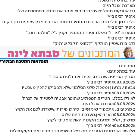
עוד בחדשות האוכל
>
מערכת אוכל היום
גדי איזנקוט מטיל פצצה: ככה הוא אוהב את טוסט הפסטרמה שלו
אופיר רבינוביץ'
בלי ברמן ובלי תור: הרובוט החדש בתחנת הרכבת מכין שייקים תוך דקות
אופיר רבינוביץ'
מסעדת "פדרו" באילת נפרדת מתמיר וקנין ז"ל: "עולמנו חרב"
אופיר רבינוביץ'
נדב בורנשטיין הותקף: ''הלוואי תקבל שיתוק''
מתכונים
עוד במתכונים
>
הכריך הכי יפה שתכינו: הכירו את ה"פרוט סנדו"
08.08.2026
אופיר רבינוביץ'
צבעוני, מרענן וממכר: סלט הסלמון שלא תפסיקו להכין מעכשיו
08.08.2026
אופיר רבינוביץ'
לא רק בסלט: הטריק המפתיע שהופך אבטיח לסטייק על הגריל
08.08.2026
מערכת אוכל היום
2 מרכיבים, אינספור שימושים: סירופ פירות שישדרג לכם את הקיץ
08.08.2026
רועי דהאן
,
מערכת היום פלוס
מרשים, קליל ומרענן: הקינוח האולטימטיבי לקיץ
06.08.2026
אופיר רבינוביץ'
שלושת הברמנים הטובים בישראל חושפים: כך תכינו את הקוקטיילים