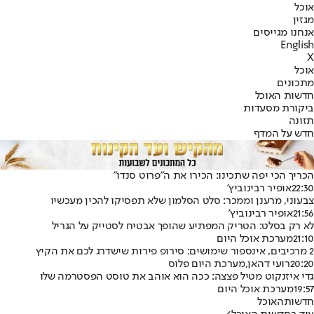
אוכל
מגזין
אנחנו מגייסים
English
X
אוכל
מתכונים
חדשות האוכל
ביקורת מסעדות
תזונה
חדש על המדף
הכריך הכי יפה שתכינו: הכירו את ה"פרוט סנדו"
22:30
אופיר רבינוביץ'
צבעוני, מרענן וממכר: סלט הסלמון שלא תפסיקו להכין מעכשיו
21:56
אופיר רבינוביץ'
לא רק בסלט: הטריק המפתיע שהופך אבטיח לסטייק על הגריל
21:10
מערכת אוכל היום
2 מרכיבים, אינספור שימושים: סירופ פירות שישדרג לכם את הקיץ
20:20
רועי דהאן
,
מערכת היום פלוס
גדי איזנקוט מטיל פצצה: ככה הוא אוהב את טוסט הפסטרמה שלו
19:57
מערכת אוכל היום
חדשות
האוכל