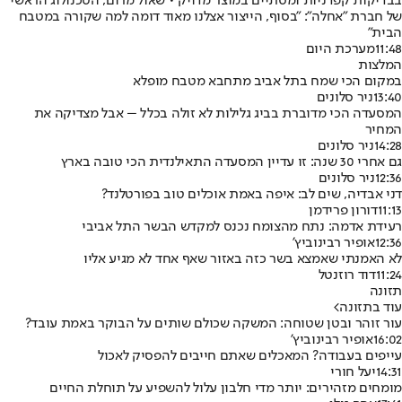
בבדיקות קפדניות ומסתיים במוצר מדויק • שאול מרום, הטכנולוג הראשי
של חברת "אחלה": "בסוף, הייצור אצלנו מאוד דומה למה שקורה במטבח
הבית"
11:48
מערכת היום
המלצות
במקום הכי שמח בתל אביב מתחבא מטבח מופלא
13:40
ניר סלונים
המסעדה הכי מדוברת בביג גלילות לא זולה בכלל – אבל מצדיקה את
המחיר
14:28
ניר סלונים
גם אחרי 30 שנה: זו עדיין המסעדה התאילנדית הכי טובה בארץ
12:36
ניר סלונים
דני אבדיה, שים לב: איפה באמת אוכלים טוב בפורטלנד?
11:13
דורון פרידמן
רעידת אדמה: נתח מהצומח נכנס למקדש הבשר התל אביבי
12:36
אופיר רבינוביץ'
לא האמנתי שאמצא בשר כזה באזור שאף אחד לא מגיע אליו
11:24
דוד רוזנטל
תזונה
עוד בתזונה
>
עור זוהר ובטן שטוחה: המשקה שכולם שותים על הבוקר באמת עובד?
16:02
אופיר רבינוביץ'
עייפים בעבודה? המאכלים שאתם חייבים להפסיק לאכול
14:31
יעל חורי
מומחים מזהירים: יותר מדי חלבון עלול להשפיע על תוחלת החיים