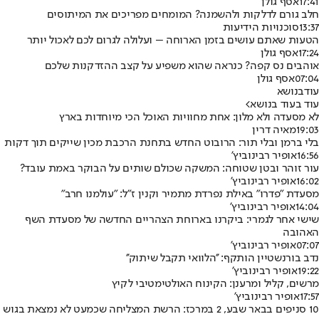
17:41
אסף גולן
חלב גורם לדלקות ולהשמנה? המומחים מפריכים את המיתוסים
13:37
סוכנויות הידיעות
הטעות שאתם עושים בזמן הארוחה – ועלולה לגרום לכם לאכול יותר
17:24
אסף גולן
אוהבים נס קפה? כנראה שהוא משפיע על קצב ההזדקנות שלכם
07:04
אסף גולן
עוד
בנושא
עוד בעוד בנושא
>
לא מסעדה ולא מלון: אחת מחוויות האוכל הכי מיוחדות בארץ
19:03
מאיה דרין
בלי ברמן ובלי תור: הרובוט החדש בתחנת הרכבת מכין שייקים תוך דקות
16:56
אופיר רבינוביץ'
עור זוהר ובטן שטוחה: המשקה שכולם שותים על הבוקר באמת עובד?
16:02
אופיר רבינוביץ'
מסעדת "פדרו" באילת נפרדת מתמיר וקנין ז"ל: "עולמנו חרב"
14:04
אופיר רבינוביץ'
שישי אחר לגמרי: ביקרנו בארוחת הצהריים החדשה של מסעדת השף
האהובה
07:07
אופיר רבינוביץ'
נדב בורנשטיין הותקף: ''הלוואי תקבל שיתוק''
19:22
אופיר רבינוביץ'
מרשים, קליל ומרענן: הקינוח האולטימטיבי לקיץ
17:57
אופיר רבינוביץ'
10 סניפים בבאר שבע, 2 במרכז: הרשת המצליחה שכמעט לא נמצאת בגוש