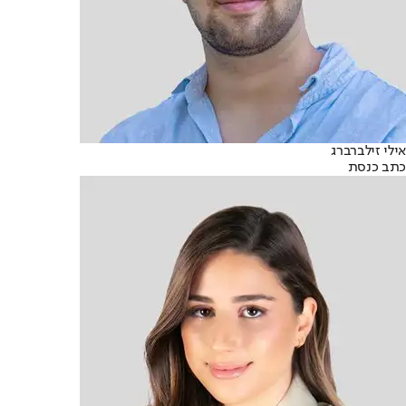
אילי זילברברג
כתב כנסת