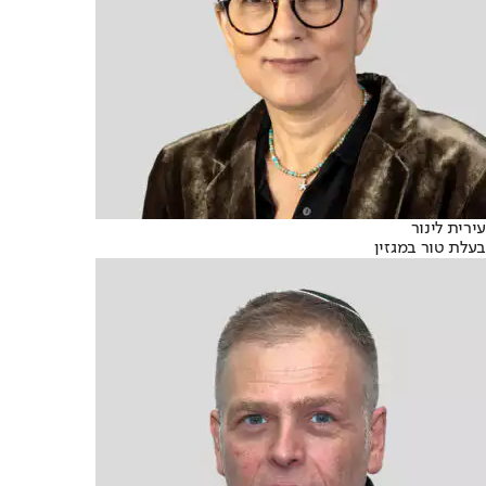
עירית לינור
בעלת טור במגזין