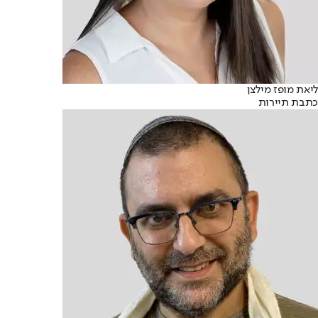
ליאת מופז מילצן
כתבת תיירות