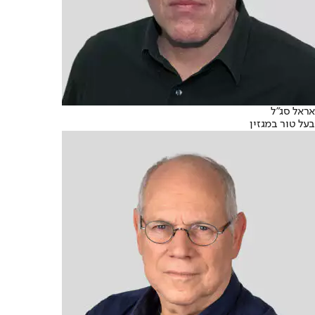
אראל סג"ל
בעל טור במגזין