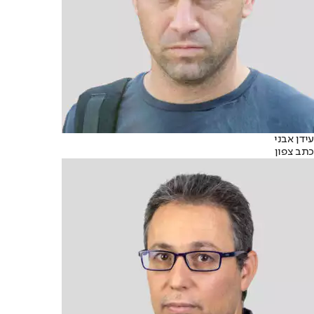
עידן אבני
כתב צפון