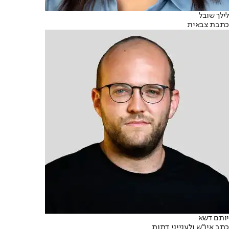
לילך שובל
כתבת צבאית
יותם דשא
כתב איו"ש ולענייני דתות