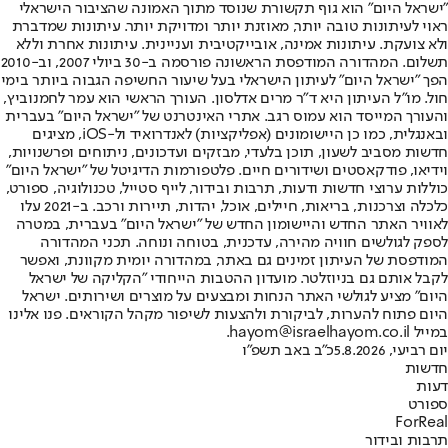
"ישראל היום" הוא גוף תקשורת שנוסד מתוך האמונה שהציבור הישראלי
ראוי לעיתונות טובה יותר, מאוזנת יותר ומדויקת יותר. עיתונות שמדברת
ולא צועקת. עיתונות אמינה, אובייקטיבית ועניינית. עיתונות אחרת וללא
תשלום. המהדורה המודפסת הראשונה פורסמה ב-30 ביולי 2007, וב-2010
הפך "ישראל היום" לעיתון הישראלי בעל שיעור החשיפה הגבוה ביותר בימי
חול. מו"ל העיתון היא ד"ר מרים אדלסון. העורך הראשי הוא עמר לחמנוביץ,
והעורך המייסד הוא עמוס רגב. אתרי האינטרנט של "ישראל היום" בעברית
ובאנגלית, כמו כן היישומונים (אפליקציות) לאנדרואיד ול-iOS, מציגים
חדשות מסביב לשעון, תוכן בלעדי, מבזקים ועדכונים, ניתוחים ופרשנויות,
וידיאו, פודקאסטים ושידורים חיים. פלטפורמות הדיגיטל של "ישראל היום"
כוללות ערוצי חדשות ודעות, תרבות ובידור, לייף סטייל, טכנולוגיה, ספורט,
כלכלה וצרכנות, בריאות, חיילים, אוכל, יהדות, תיירות ורכב. ב-2021 עלו
לאוויר האתר החדש והיישומון החדש של "ישראל היום" בעברית, במטרה
לספק לגולשים חוויה מהירה, עדכנית, בטוחה ונוחה. תכני המהדורה
המודפסת של העיתון זמינים גם באתר, במהדורה יומית מקוונת, ואפשר
לקבל אותם גם בניוזלטר. מועדון ההטבות הייחודי "הקליקה של ישראל
היום" מציע לגולשי האתר הנחות ומבצעים על מוצרים ושירותים. ישראל
היום פתוח להערות, לביקורת ולהצעות לשיפור מקהל הקוראים. פנו אלינו
במייל hayom@israelhayom.co.il.
יום רביעי, 5.8.2026
כ"ב באב תשפ"ו
חדשות
דעות
ספורט
ForReal
תרבות ובידור