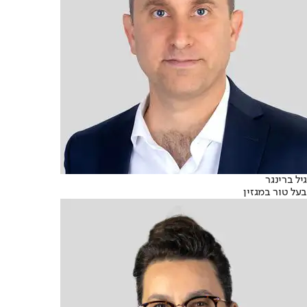
גיל ברינגר
בעל טור במגזין