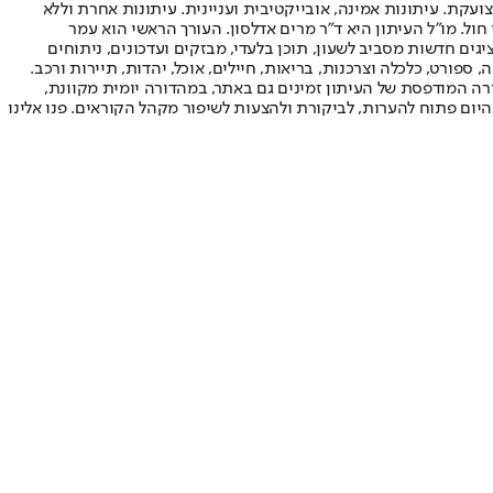
ועקת. עיתונות אמינה, אובייקטיבית ועניינית. עיתונות אחרת וללא
עור החשיפה הגבוה ביותר בימי חול. מו"ל העיתון היא ד"ר מרים אדלסון. העורך הראשי הוא עמר
 והעורך המייסד הוא עמוס רגב. אתרי האינטרנט של "ישראל היום" בעברית ובאנגלית, כמו כן היישומונים (אפליקציות) לאנדרואיד ול-iOS, מציגים חדשות מסביב לשעון, תוכן בלעדי, מבזקים ועדכונים, ניתוחים
, ספורט, כלכלה וצרכנות, בריאות, חיילים, אוכל, יהדות, תיירות ורכב.
דורה המודפסת של העיתון זמינים גם באתר, במהדורה יומית מקוונת,
היום פתוח להערות, לביקורת ולהצעות לשיפור מקהל הקוראים. פנו אלינו