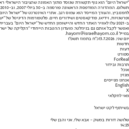
"ישראל היום" הוא גוף תקשורת שנוסד מתוך האמונה שהציבור הישראלי ראוי 
ת
ופרשנויות, וידיאו, פודקאסטים ושידורים חיים. פלטפורמות הדיגיטל של "ישרא
ב-2021 עלו לאוויר האתר החדש והיישומון החדש של "ישראל היום" בע
ואפשר לקבל אותם גם בניוזלטר. מועדון ההטבות הייחודי "הקליקה של ישרא
במייל hayom@israelhayom.co.il.
יום שני, 13.7.2026
כ"ח בתמוז תשפ"ו
חדשות
דעות
ספורט
ForReal
תרבות ובידור
אוכל
מגזין
אנחנו מגייסים
English
X
מאי לחקלאי
בשיתוף לקט ישראל
שלושה דורות במשק - אבא שלי, אני והבן שלי
14:23