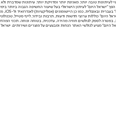
לעיתונות טובה יותר, מאוזנת יותר ומדויקת יותר. עיתונות שמדברת ולא צ
שלום. המהדורה המודפסת הראשונה פורסמה ב-30 ביולי 2007, וב-2010 הפך "ישראל היום" לעיתון הישראלי בעל שי
לחמנוביץ,
ל היום" כוללות ערוצי חדשות ודעות, תרבות ובידור, לייף סטייל, טכנולוגיה
ברית, במטרה לספק לגולשים חוויה מהירה, עדכנית, בטוחה ונוחה. תכני המה
ל היום" מציע לגולשי האתר הנחות ומבצעים על מוצרים ושירותים. ישראל 