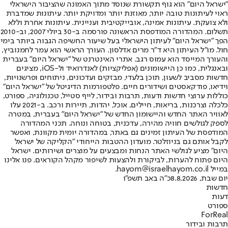
"ישראל היום" הוא גוף תקשורת שנוסד מתוך האמונה שהציבור הישראלי
ראוי לעיתונות טובה יותר, מאוזנת יותר ומדויקת יותר. עיתונות שמדברת
ולא צועקת. עיתונות אמינה, אובייקטיבית ועניינית. עיתונות אחרת וללא
תשלום. המהדורה המודפסת הראשונה פורסמה ב-30 ביולי 2007, וב-2010
הפך "ישראל היום" לעיתון הישראלי בעל שיעור החשיפה הגבוה ביותר בימי
חול. מו"ל העיתון היא ד"ר מרים אדלסון. העורך הראשי הוא עמר לחמנוביץ,
והעורך המייסד הוא עמוס רגב. אתרי האינטרנט של "ישראל היום" בעברית
ובאנגלית, כמו כן היישומונים (אפליקציות) לאנדרואיד ול-iOS, מציגים
חדשות מסביב לשעון, תוכן בלעדי, מבזקים ועדכונים, ניתוחים ופרשנויות,
וידיאו, פודקאסטים ושידורים חיים. פלטפורמות הדיגיטל של "ישראל היום"
כוללות ערוצי חדשות ודעות, תרבות ובידור, לייף סטייל, טכנולוגיה, ספורט,
כלכלה וצרכנות, בריאות, חיילים, אוכל, יהדות, תיירות ורכב. ב-2021 עלו
לאוויר האתר החדש והיישומון החדש של "ישראל היום" בעברית, במטרה
לספק לגולשים חוויה מהירה, עדכנית, בטוחה ונוחה. תכני המהדורה
המודפסת של העיתון זמינים גם באתר, במהדורה יומית מקוונת, ואפשר
לקבל אותם גם בניוזלטר. מועדון ההטבות הייחודי "הקליקה של ישראל
היום" מציע לגולשי האתר הנחות ומבצעים על מוצרים ושירותים. ישראל
היום פתוח להערות, לביקורת ולהצעות לשיפור מקהל הקוראים. פנו אלינו
במייל hayom@israelhayom.co.il.
יום שבת, 8.8.2026
כ"ה באב תשפ"ו
חדשות
דעות
ספורט
ForReal
תרבות ובידור