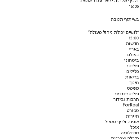
"הכיף שלי זה לייצר עבור אנשים"
16:05
בשיתוף תנובה
"לנשים יכולת ניהול מעולה"
15:00
חדשות
בארץ
בעולם
ביטחוני
פוליטי
פלילים
בריאות
חינוך
משפט
פוליטי-מדיני
תרבות ובידור
ForReal
ספורט
תיירות
אופנה ולייף סטייל
אוכל
טכנולוגיה
כלכלה וצרכנות