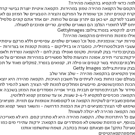
למה כדאי להקפיא בהקפאה מהירה?
הקסם של הקפאה מהירה טמון במהירות. הקפאה איטית יוצרת גבישי קרח גדו
קרח קטנים יותר, וכך שומרת על המרקם והצורה הטבעיים של המזון גם ל
מעבר למרקם, יש כאן גם יתרון עצום של נוחות. יום אחד אתם קונים סלסילת
יחס VIP לחומרי הגלם: הם נשארים שלמים, טריים ומוכנים לפעולה.
דגים. להקפיא בנפרד,צילום: GettyImages
אילו מזונות מרוויחים מהקפאה מהירה?
פירות יער
: אוכמניות, פטל וכו' נשארים שלמים, עסיסיים וללא מרקם עיסתי.
עשבי תיבול:
פטרוזיליה, כוסברה או בזיליקום - במנות קטנות או בצרורות - ב
בצקים:
כדורי בצק לעוגיות, סקונס ואפילו בצק לחם - להקפאה נפרדת ולאפיי
ירקות:
גרגרי תירס, אפונה ורצועות פלפל מפשירים במהירות ושומרים על פ
חלבונים:
נתחי בשר קטנים או פילה דג, קפואים בנפרד, 2מקלים מאוד על תכנון הארוחות.
בצק עוגיות,צילום: Getty Images
איך מקפיאים בהקפאה מהירה - שלב אחר שלב
בעולם שבו נוחות באה לעיתים על חשבון האיכות, הקפאה מהירה היא יוצאת
הכנת המזון:
שוטפים, מייבשים ומחלקים למנות לפי הצורך. חשוב להסיר לחו
סידור על תבנית:
מרפדים תבנית בנייר אפייה ומסדרים את המזון בשכבה אח
הקפאה
: מכניסים למקפיא ל-2-4 שעות, או עד שהמזון קפוא לחלוטין.
אחסון:
מעבירים לשקיות הקפאה או לקופסאות אטומות עם תווית. מוציאים כ
שימוש לפי הצורך:
מוציאים רק את הכמות הדרושה - והשאר נשאר קפוא ומו
מה הקפאה מהירה לא יכולה לעשות?
עם כל היתרונות שלה, הקפאה מהירה היא לא פתרון קסם. היא לא מאריכה את
בנוסף, יש מזונות שפשוט לא מסתדרים עם הקפאה: ירקות עתירי מים כמו מ
טעינו? נתקן! אם מצאתם טעות בכתבה, נשמח שתשתפו אותנו
אחסון
הקפאה
טיפים