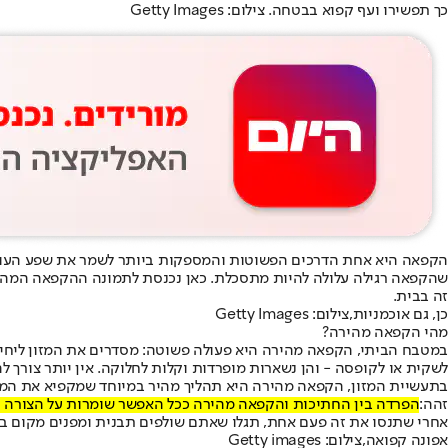
כך תפשירו ועף קפוא בבטחה. צילום: Getty Images
הקפאה היא אחת הדרכים הפשוטות והמספקות ביותר לשמר את שפע העונה. 
זה בבית.
כן, גם אוכמניות,צילום: Getty Images
מהי הקפאה מהירה?
במטבח הביתי, הקפאה מהירה היא פעולה פשוטה: מסדרים את המזון ליחידות
לשקית או לקופסה - והן נשארות מופרדות וקלות לחלוקה. אין יותר צורך 
בתעשיית המזון, הקפאה מהירה היא תהליך מהיר במיוחד שמקפיא את המזון 
זהה:
הפרדה בין החתיכות והקפאה מהירה ככל האפשר שומרות על הצורה 
אחרי שתנסו את זה פעם אחת, תגלו שאתם שולפים תבנית ומפנים מקום במק
אפונה קפואה,צילום: Getty images