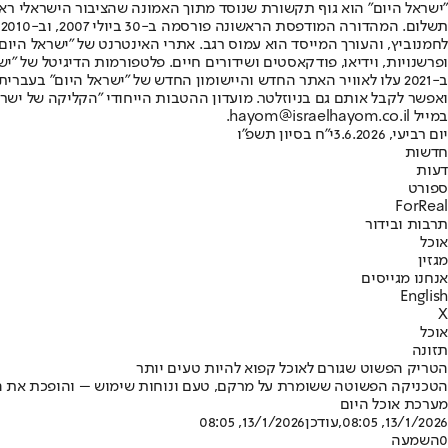
"ישראל היום" הוא גוף תקשורת שנוסד מתוך האמונה שהציבור הישראלי ראוי 
ת
ופרשנויות, וידיאו, פודקאסטים ושידורים חיים. פלטפורמות הדיגיטל של "ישרא
ב-2021 עלו לאוויר האתר החדש והיישומון החדש של "ישראל היום" בע
ואפשר לקבל אותם גם בניוזלטר. מועדון ההטבות הייחודי "הקליקה של ישרא
במייל hayom@israelhayom.co.il.
יום רביעי, 3.6.2026
י"ח בסיון תשפ"ו
חדשות
דעות
ספורט
ForReal
תרבות ובידור
אוכל
מגזין
אנחנו מגייסים
English
X
אוכל
תזונה
הטריק הפשוט שגורם לאוכל קפוא להיות טעים יותר
הטכניקה הפשוטה ששומרת על מרקם, טעם ונוחות שימוש – והופכת את ה
מערכת אוכל היום
13/1/2026, 08:05
,עודכן
13/1/2026, 08:05
0
השמעה