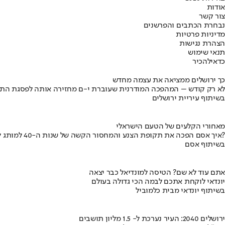
אודות
צור קשר
נבחרת הכתבים והפרשנים
מדיניות פרטיות
הצהרת נגישות
תנאי שימוש
כדאי
להכיר
כך ירושלים ממציאה את עצמה מחדש
לא רק קודש – המהפכה המודרנית שעוברת י-ם מחזירה אותה לפסגת התי
בשיתוף עיריית ירושלים
מאחורי הקלעים של הטעם הישראלי
איך אסם הפכה את תקופת הצנע והמחסור הקשה של שנות ה-40 למותג לאומי?
בשיתוף אסם
אתם עוד לא שם? הטיסה למונדיאל כבר יצאה
יונדאי לוקחת אתכם לבמה הכי גדולה בעולם
בשיתוף יונדאי מבית כלמוביל
ירושלים 2040: העיר נערכת ל- 1.5 מליון תושבים