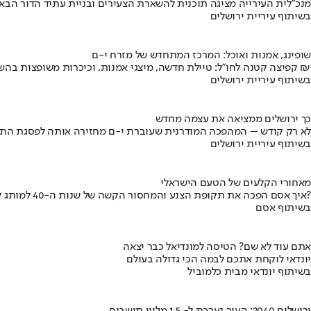
מנכ"לית העירייה מציגה תוכנית להשארת הצעירים ובניית עתיד הדור הבא
בשיתוף עיריית ירושלים
שופינג, אמנות ואוכל: המרכז המתחדש של מזרח י-ם
קפיצה קטנה לחו"ל: טיילת חדשה, מיצגי אמנות, וכיכרות משופצות בהשקעה של 100 מיליון ₪
בשיתוף עיריית ירושלים
כך ירושלים ממציאה את עצמה מחדש
לא רק קודש – המהפכה המודרנית שעוברת י-ם מחזירה אותה לפסגת התי
בשיתוף עיריית ירושלים
מאחורי הקלעים של הטעם הישראלי
איך אסם הפכה את תקופת הצנע והמחסור הקשה של שנות ה-40 למותג לאומי?
בשיתוף אסם
אתם עוד לא שם? הטיסה למונדיאל כבר יצאה
יונדאי לוקחת אתכם לבמה הכי גדולה בעולם
בשיתוף יונדאי מבית כלמוביל