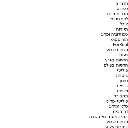
מדורים
ספורט
תרבות ובידור
לייף סטייל
אוכל
תיירות
טכנולוגיה ומדע
הורוסקופ
ForReal
מגזין השבוע
דעות
חדשות בארץ
חדשות בעולם
פוליטי
ביטחוני
חינוך
בריאות
משפט
תחבורה
פוליטי-מדיני
כללי ומידע
דף הבית
זמני כניסת וצאת שבת
מגזין השבוע
בחירות 2026