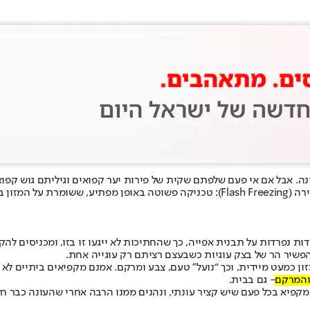
אבל אם אי פעם שלפתם שקית של פירות יער קפואים וגיליתם גוש קפוא א
שהקפאה רגילה עלולה להיות מתסכלת. כאן נכנסת לתמונה ההקפאה המהירה (lash Freezing
 נפרדות על תבנית אפייה, כך שהחתיכות לא ייגעו זו בזו, ומכניסים לה
להפשיר הר של בצק עוגיות כשבעצם רציתם רק עוגייה אחת.
כמעט מיידית, וכך “נועל” טעם, צבע ומרקם. אמנם מקפיאים ביתיים לא מ
והמרקם
- גם בבית.
פיא בכל פעם שיש קציר עונתי, ונהנים ממנו הרבה אחרי שהעונה כבר חל