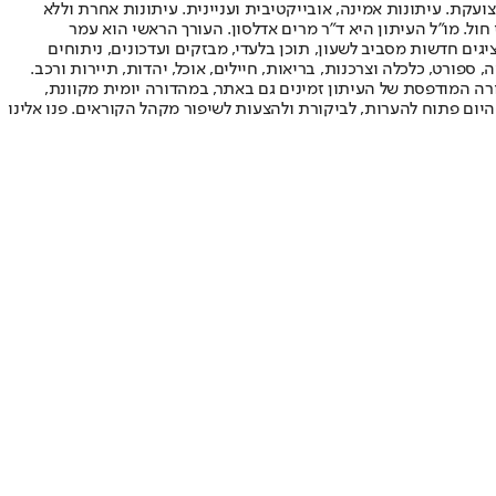
ועקת. עיתונות אמינה, אובייקטיבית ועניינית. עיתונות אחרת וללא
עור החשיפה הגבוה ביותר בימי חול. מו"ל העיתון היא ד"ר מרים אדלסון. העורך הראשי הוא עמר
 והעורך המייסד הוא עמוס רגב. אתרי האינטרנט של "ישראל היום" בעברית ובאנגלית, כמו כן היישומונים (אפליקציות) לאנדרואיד ול-iOS, מציגים חדשות מסביב לשעון, תוכן בלעדי, מבזקים ועדכונים, ניתוחים
, ספורט, כלכלה וצרכנות, בריאות, חיילים, אוכל, יהדות, תיירות ורכב.
דורה המודפסת של העיתון זמינים גם באתר, במהדורה יומית מקוונת,
היום פתוח להערות, לביקורת ולהצעות לשיפור מקהל הקוראים. פנו אלינו