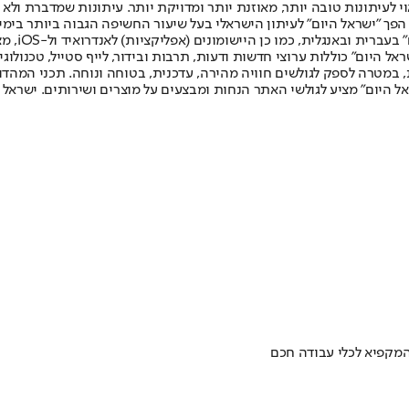
לעיתונות טובה יותר, מאוזנת יותר ומדויקת יותר. עיתונות שמדברת ולא צ
שלום. המהדורה המודפסת הראשונה פורסמה ב-30 ביולי 2007, וב-2010 הפך "ישראל היום" לעיתון הישראלי בעל שי
לחמנוביץ,
ל היום" כוללות ערוצי חדשות ודעות, תרבות ובידור, לייף סטייל, טכנולוגיה
ברית, במטרה לספק לגולשים חוויה מהירה, עדכנית, בטוחה ונוחה. תכני המה
ל היום" מציע לגולשי האתר הנחות ומבצעים על מוצרים ושירותים. ישראל 
מקפיא לכלי עבודה חכם