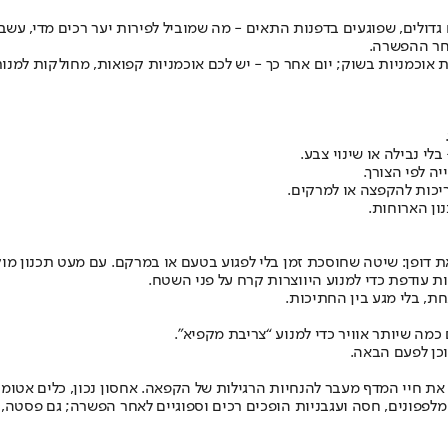
לים, שפוגעים בדפנות התאים - מה שמוביל לפירות יער רכים מדי, עשבי 
אחר ההפשרה.
 אוכמניות בשוק; יום אחר כך - יש לכם אוכמניות קפואות, מחולקות למנות
לי נבילה או שינוי צבע.
ה לפי הצורך.
ריכות להקפצה או למרקים.
 דופן: שיטה שחוסכת זמן בלי לפגוע בטעם או במרקם. עם מעט תכנון מוק
ת עודפת כדי למנוע היווצרות קרח על פני השטח.
ת, בלי מגע בין החתיכות.
מה שיותר אוויר כדי למנוע “צריבת מקפיא”.
כן לפעם הבאה.
 חיי המדף מעבר להנחיות הרגילות של הקפאה. אחסון נכון, כלים אטומים 
לפפונים, חסה ועגבניות הופכים רכים וספוגיים לאחר הפשרה; גם פסטה, 