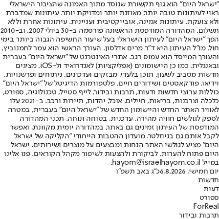
"ישראל היום" הוא גוף תקשורת שנוסד מתוך האמונה שהציבור הישראלי
ראוי לעיתונות טובה יותר, מאוזנת יותר ומדויקת יותר. עיתונות שמדברת
ולא צועקת. עיתונות אמינה, אובייקטיבית ועניינית. עיתונות אחרת וללא
תשלום. המהדורה המודפסת הראשונה פורסמה ב-30 ביולי 2007, וב-2010
הפך "ישראל היום" לעיתון הישראלי בעל שיעור החשיפה הגבוה ביותר בימי
חול. מו"ל העיתון היא ד"ר מרים אדלסון. העורך הראשי הוא עמר לחמנוביץ,
והעורך המייסד הוא עמוס רגב. אתרי האינטרנט של "ישראל היום" בעברית
ובאנגלית, כמו כן היישומונים (אפליקציות) לאנדרואיד ול-iOS, מציגים
חדשות מסביב לשעון, תוכן בלעדי, מבזקים ועדכונים, ניתוחים ופרשנויות,
וידיאו, פודקאסטים ושידורים חיים. פלטפורמות הדיגיטל של "ישראל היום"
כוללות ערוצי חדשות ודעות, תרבות ובידור, לייף סטייל, טכנולוגיה, ספורט,
כלכלה וצרכנות, בריאות, חיילים, אוכל, יהדות, תיירות ורכב. ב-2021 עלו
לאוויר האתר החדש והיישומון החדש של "ישראל היום" בעברית, במטרה
לספק לגולשים חוויה מהירה, עדכנית, בטוחה ונוחה. תכני המהדורה
המודפסת של העיתון זמינים גם באתר, במהדורה יומית מקוונת, ואפשר
לקבל אותם גם בניוזלטר. מועדון ההטבות הייחודי "הקליקה של ישראל
היום" מציע לגולשי האתר הנחות ומבצעים על מוצרים ושירותים. ישראל
היום פתוח להערות, לביקורת ולהצעות לשיפור מקהל הקוראים. פנו אלינו
במייל hayom@israelhayom.co.il.
יום חמישי, 6.8.2026
כ"ג באב תשפ"ו
חדשות
דעות
ספורט
ForReal
תרבות ובידור