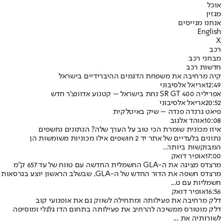
אוכל
מגזין
אנחנו מגייסים
English
X
רכב
מבחני רכב
חדשות רכב
קיה מרחיבה את משפחת הדגמים ההיברידיים בישראל
12:49
אריאל אלסיבוני
אפריליה SR GT 400 נחת בישראל – קטנוע אדוונצ’ר חדש
20:52
אריאל אלסיבוני
פיאט גרנדה פנדה – שיק באיטלקית
10:08
אוהד אלגוב
איזו מכונית שומרת הכי טוב על הערך שלה? הנתונים נחשפים
נתונים בלעדיים של אתר יד 2 חושפים אילו מכוניות משומשות הן
המבוקשות ביותר...
17:00
אופיר דואק
מרצדס מציגה את ה-GLA החשמלית החדשה עם טווח של עד 657 ק”מ
מרצדס חשפה את הדור החדש של ה-GLA, שבשלב הראשון יוצע בגרסאות
חשמליות עם ט...
16:56
אופיר דואק
דלק מרחיבה את פעילותה ומתחילה לשווק גם את אופנועי קוב
דלק מוטורס ממשיכה להרחיב את פעילותה בתחום הדו גלגלי ומוסיפה
לשורותיה את ...