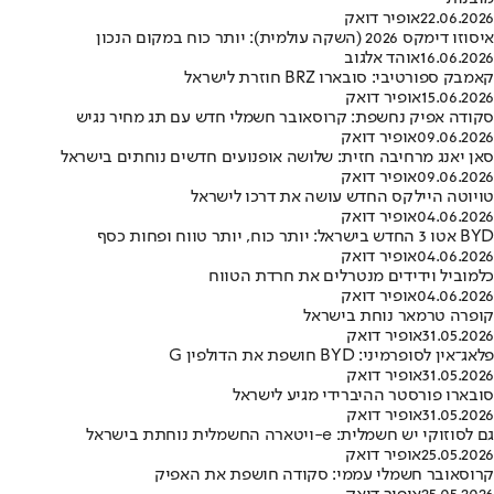
22.06.2026
אופיר דואק
איסוזו דימקס 2026 (השקה עולמית): יותר כוח במקום הנכון
16.06.2026
אוהד אלגוב
קאמבק ספורטיבי: סובארו BRZ חוזרת לישראל
15.06.2026
אופיר דואק
סקודה אפיק נחשפת: קרוסאובר חשמלי חדש עם תג מחיר נגיש
09.06.2026
אופיר דואק
סאן יאנג מרחיבה חזית: שלושה אופנועים חדשים נוחתים בישראל
09.06.2026
אופיר דואק
טויוטה היילקס החדש עושה את דרכו לישראל
04.06.2026
אופיר דואק
BYD אטו 3 החדש בישראל: יותר כוח, יותר טווח ופחות כסף
04.06.2026
אופיר דואק
כלמוביל וידידים מנטרלים את חרדת הטווח
04.06.2026
אופיר דואק
קופרה טרמאר נוחת בישראל
31.05.2026
אופיר דואק
פלאג־אין לסופרמיני: BYD חושפת את הדולפין G
31.05.2026
אופיר דואק
סובארו פורסטר ההיברידי מגיע לישראל
31.05.2026
אופיר דואק
גם לסוזוקי יש חשמלית: e-ויטארה החשמלית נוחתת בישראל
25.05.2026
אופיר דואק
קרוסאובר חשמלי עממי: סקודה חושפת את האפיק