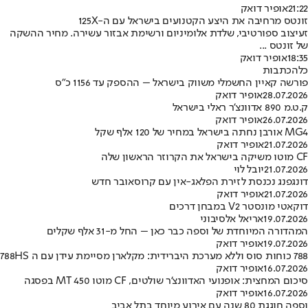
21:22
אופיר דואק
זונטס מרחיבה את היצע הקטנועים בישראל עם ה-125X
זעיצוב ספורטיבי, שלדת אלומיניום ורשימת אבזור עשירה. מחיר ההשקה
של זונטס ...
18:35
אופיר דואק
כל
הכתבות
פורשה קאיין החשמלי משווק בישראל – ההספק עד 1156 כ”ס
28.07.2026
אופיר דואק
ק.ט.מ 890 אדוונצ’ר ראלי בישראל
26.07.2026
אופיר דואק
MG4 אורבן נחתה בישראל במחיר של 120 אלף שקל
21.07.2026
אופיר דואק
CF מוטו משיקה בישראל את הקרוזר הראשון שלה
21.07.2026
יובל לוי
דונגפנג נכנסת לזירת הפלאג-אין עם קרוסאובר חדש
21.07.2026
אופיר דואק
דוקאטי מונסטר V2 במבחן דרכים
19.07.2026
אריאל אלסיבוני
המהדורה המיוחדת של וספה כבר כאן – החל מ-31 אלף שקלים
19.07.2026
אופיר דואק
788 כוחות סוס וללא מערכת היברידית: מקלארן מסיימת עידן עם ה 788HS
16.07.2026
אופיר דואק
סיכום המחצית: אופנועי האדוונצ’ר שולטים, CF מוטו 450 MT בפסגה
16.07.2026
אופיר דואק
וספה חוגגת 80 שנה עם אירוע מיוחד בתל אביב