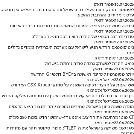
16.07.2026
אופיר דואק
ליפמוטור מחזקת את פעילותה בישראל עם גרסת היבריד-פלאג אין חדשה,
עדכוני מחירים והרחבת ההיצע
13.07.2026
אופיר דואק
פורשה ממשיכה להיחלש, למרות התאוששות במכירות הרכב באירופה
12.07.2026
אופיר דואק
טנדרים? רכב הפנאי של הונדה הוא הרכב הנמכר בארה”ב
12.07.2026
אופיר דואק
ג’יפ קומפאס החדש הגיע לישראל עם מערכת היברידית וממדים גדולים
יותר
11.07.2026
אופיר דואק
פיאט חוזרת למשחק: גרנדה פנדה נוחתת בישראל
29.06.2026
אופיר דואק
יותר מסופרמיני: נהיגה ראשונה ב־BYD דולפין G החדשה
22.06.2026
אריאל אלסיבוני
שש שעות על הקצה: רכיבה ראשונה על סוזוקי GSX-R1000 המחודש
22.06.2026
אריאל אלסיבוני
בין טנדר עבודה לרכב פנאי קשוח: מפגש ראשון עם טויוטה היילקס החדש
22.06.2026
אריאל אלסיבוני
הונדה משנה כיוון בישראל: מחירים נמוכים יותר ותגבור היצע הדגמים
22.06.2026
אופיר דואק
CF מוטו מרחיבה את ההיצע: אופנוע דו-שימושי חדש בנפח 250 סמ”ק
22.06.2026
אופיר דואק
סאן יאנג משיקה בישראל את ה-TTLBT: סופר-סקוטר תיור עם מזוודות
מובנות