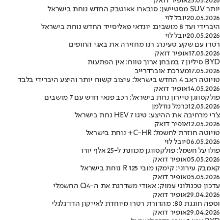
25.05.2026
אופיר דואק
יותר SUV מסטיישן: סובארו אאוטבק החדש נוחת בישראל
20.05.2026
יובל לוי
היברידי ועד 8 מושבים: יונדאי פאליסייד החדש נוחת בישראל
20.05.2026
יובל לוי
רטרו עם שקע טעינה: רנו מחזירה את באגי החופים
17.05.2026
אופיר דואק
BYD סיליון 7 במבחן ארוך טווח: אין הפתעות
17.05.2026
מערכת אוברדרייב
טויוטה ראב 4 החדש בישראל: עיצוב קשוח יותר והיצע היברידי בלבד
14.05.2026
אופיר דואק
פולקסווגן טיירון נחת בישראל: רכב פנאי חדש עם 7 מושבים
12.05.2026
כרמל נודלמן
צ’רי מרחיבה את ההיצע: טיגו 7 HEV נחת בישראל
12.05.2026
אופיר דואק
טויוטה חוזרת לחשמל: C-HR+ נוחת בישראל
06.05.2026
יובל לוי
פולו על חשמל: פולקסווגן מכוונת ל-25 אלף יורו
05.05.2026
אופיר דואק
קאמבק עירוני: קימקו מובי R 125 נוחת בישראל
05.05.2026
אופיר דואק
עדכון טכנולוגי עמוק: אאודי משדרגת את ה-Q4 החשמלי
29.04.2026
אופיר דואק
וספה חוגגת 80: מהדורת רטרו מיוחדת לאייקון הדו־גלגלי
29.04.2026
אופיר דואק