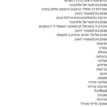
BYD אטו 3 איבו בדרך לישראל
27.04.2026
אריאל אלסיבוני
מסירות דו-גלגלי: הרבעון הראשון נחלש במרץ
27.04.2026
אופיר דואק
רכיבת הג’נטלמנים חוזרת לתל אביב
27.04.2026
אריאל אלסיבוני
איוניק 9 בישראל: קרוסאובר חשמלי ל-7 נוסעים
27.04.2026
אופיר דואק
תגיע אלינו? יונדאי איוניק 3 נחשפת
23.04.2026
אופיר דואק
חדשות
בארץ
בעולם
ביטחוני
פוליטי
פלילים
בריאות
חינוך
משפט
פוליטי-מדיני
תרבות ובידור
ForReal
ספורט
תיירות
אופנה ולייף סטייל