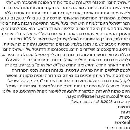
"ישראל היום" הוא גוף תקשורת שנוסד מתוך האמונה שהציבור הישראלי
ראוי לעיתונות טובה יותר, מאוזנת יותר ומדויקת יותר. עיתונות שמדברת
ולא צועקת. עיתונות אמינה, אובייקטיבית ועניינית. עיתונות אחרת וללא
תשלום. המהדורה המודפסת הראשונה פורסמה ב-30 ביולי 2007, וב-2010
הפך "ישראל היום" לעיתון הישראלי בעל שיעור החשיפה הגבוה ביותר בימי
חול. מו"ל העיתון היא ד"ר מרים אדלסון. העורך הראשי הוא עמר לחמנוביץ,
והעורך המייסד הוא עמוס רגב. אתרי האינטרנט של "ישראל היום" בעברית
ובאנגלית, כמו כן היישומונים (אפליקציות) לאנדרואיד ול-iOS, מציגים
חדשות מסביב לשעון, תוכן בלעדי, מבזקים ועדכונים, ניתוחים ופרשנויות,
וידיאו, פודקאסטים ושידורים חיים. פלטפורמות הדיגיטל של "ישראל היום"
כוללות ערוצי חדשות ודעות, תרבות ובידור, לייף סטייל, טכנולוגיה, ספורט,
כלכלה וצרכנות, בריאות, חיילים, אוכל, יהדות, תיירות ורכב. ב-2021 עלו
לאוויר האתר החדש והיישומון החדש של "ישראל היום" בעברית, במטרה
לספק לגולשים חוויה מהירה, עדכנית, בטוחה ונוחה. תכני המהדורה
המודפסת של העיתון זמינים גם באתר, במהדורה יומית מקוונת, ואפשר
לקבל אותם גם בניוזלטר. מועדון ההטבות הייחודי "הקליקה של ישראל
היום" מציע לגולשי האתר הנחות ומבצעים על מוצרים ושירותים. ישראל
היום פתוח להערות, לביקורת ולהצעות לשיפור מקהל הקוראים. פנו אלינו
במייל hayom@israelhayom.co.il.
יום שבת, 8.8.2026
כ"ה באב תשפ"ו
חדשות
דעות
ספורט
ForReal
תרבות ובידור