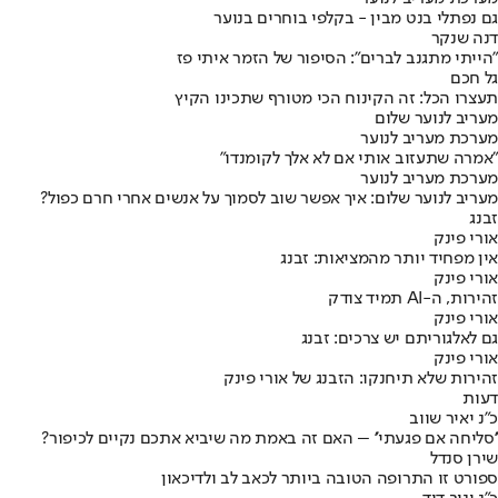
גם נפתלי בנט מבין - בקלפי בוחרים בנוער
דנה שנקר
״הייתי מתגנב לברים״: הסיפור של הזמר איתי פז
גל חכם
תעצרו הכל: זה הקינוח הכי מטורף שתכינו הקיץ
מעריב לנוער שלום
מערכת מעריב לנוער
״אמרה שתעזוב אותי אם לא אלך לקומנדו״
מערכת מעריב לנוער
מעריב לנוער שלום: איך אפשר שוב לסמוך על אנשים אחרי חרם כפול?
זבנג
אורי פינק
אין מפחיד יותר מהמציאות: זבנג
אורי פינק
זהירות, ה-AI תמיד צודק
אורי פינק
גם לאלגוריתם יש צרכים: זבנג
אורי פינק
זהירות שלא תיחנקו: הזבנג של אורי פינק
דעות
כ״נ יאיר שווב
''סליחה אם פגעתי'' – האם זה באמת מה שיביא אתכם נקיים לכיפור?
שירן סנדל
ספורט זו התרופה הטובה ביותר לכאב לב ולדיכאון