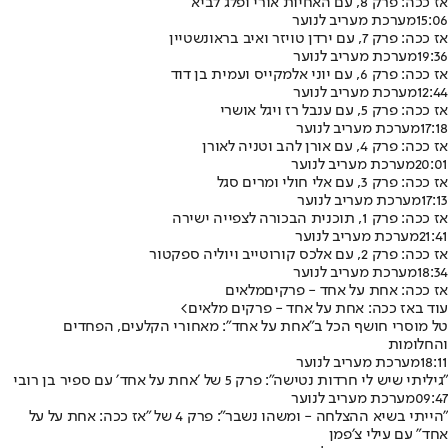
אז ככה: פרק 8, עם האחיות אורי ופלג לביא
15:06
מערכת מעריב לנוער
אז ככה: פרק 7, עם ירדן טויזר ואיב בראונשטיין
19:36
מערכת מעריב לנוער
אז ככה: פרק 6, עם יוני אלמקייס ועמית בן דוד
12:44
מערכת מעריב לנוער
אז ככה: פרק 5, עם ענבל רז ויגל אושרי
17:18
מערכת מעריב לנוער
אז ככה: פרק 4, עם אורן להב וטניה לאורן
20:01
מערכת מעריב לנוער
אז ככה: פרק 3, עם אלי חולי ומרים סגל
17:13
מערכת מעריב לנוער
אז ככה: פרק 1, תוכנית הבכורה לצפייה ישירה
21:41
מערכת מעריב לנוער
אז ככה: פרק 2, עם אלכס קורוטייב ויוליה ספקטור
18:34
מערכת מעריב לנוער
אז ככה: אחת על אחד - פרקים
מלאים
עוד באז ככה: אחת על אחד - פרקים מלאים
>
טל מוסרי חושף הכל ב"אחת על אחד": מאחורי הקלעים, הפחדים
והחלומות
18:11
מערכת מעריב לנוער
״גיליתי שיש לי חרדות נטישה״: פרק 5 של ׳אחת על אחד׳ עם ספיר בן רובי
09:47
מערכת מעריב לנוער
״הייתי בשיא ההצלחה - ומשהו נשבר״: פרק 4 של ״אז ככה: אחת על על
אחד״ עם עילי צ׳פמן