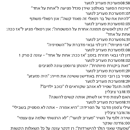
08:58
מערכת מעריב לנוער
הויכוח הסוער באולפן: שירן סנדל מגיעה ל״אחת על אחד״
11:07
מערכת מעריב לנוער
״להיות אח של בר רפאלי זה מאוד קשה״: און רפאלי משתף
10:03
מערכת מעריב לנוער
״זה נתן לאנשים תמונה אחרת על המשפחה״: און רפאלי מגיע ל"אז ככה:
אחת על אחד"
14:51
מערכת מעריב לנוער
״אני מיציתי״: דון לני גבאי מדברת על ״השמיניה״
13:08
מערכת מעריב לנוער
דון לני גבאי חוזרת בזמן: "אז ככה: אחת על אחד" - עונה 2 פרק 1
18:02
מערכת מעריב לנוער
״זאת ביקורת מיותרת״: יהונתן גרוסמן עונה למגיבים
11:29
מערכת מעריב לנוער
ספיר בן רובי נזכרת באודישן ששינה את חייה: ״היה מזעזע״
18:29
מערכת מעריב לנוער
למה תובל שפיר לא אוהב שקוראים לו "כוכב ילדים"?
18:13
בר ציבלין
האם לענות מיד או לשחק אותה קשים להשגה?
18:11
מערכת מעריב לנוער
עילי צ׳פמן מדבר על הפרידה: "היא אמרה - אתה לא מספיק בשבילי"
16:16
בר ציבלין
שירה זלוף על השיר ״מעריב לנוער״: "לא הרגשתי שלמה עם עצמי"
16:00
דנה שנקר
״שמעתי שאני הולך להישרדות״: רן דנקר עונה על כל השאלות הקשות