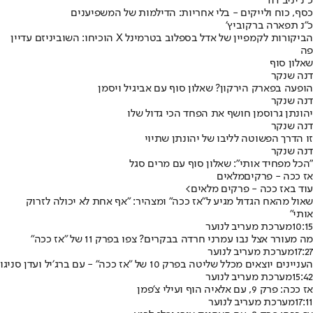
כ״נ יניב דוד
כסף, כוח ולייקים - בלי אחריות: הדילמות של המשפיענים
כ"נ תפארה ברקוביץ׳
הביקורות לקמפיין של אדל בספלוב בטרמינל X הוכיחו: השוביניזם עדיין
פה
שאלון סוף
דנה שנקר
הופעה בפארק הירקון? שאלון סוף עם אביגיל ויסמן
דנה שנקר
יהונתן גרוסמן חושף את הפחד הכי גדול שלו
דנה שנקר
זו הדרך הפשוטה לליבו של יהונתן שתיוי
דנה שנקר
"הכל מפחיד אותי": שאלון סוף עם מרים סגל
אז ככה - פרקים
מלאים
עוד באז ככה - פרקים מלאים
>
שאול מהאח הגדול מגיע ל"אז ככה" ומצהיר: "אף אחת לא יכולה לזרוק
אותי"
10:15
מערכת מעריב לנוער
מה מעורר אצל נבו עמרני חרדה בבקרים? צפו בפרק 11 של "אז ככה"
17:27
מערכת מעריב לנוער
העניינים יוצאים מכלל שליטה בפרק 10 של ״אז ככה״ - עם ברג׳יל ועדן סניגו
15:42
מערכת מעריב לנוער
אז ככה: פרק 9, עם אלאיה הוף ועילי צ'פמן
17:11
מערכת מעריב לנוער