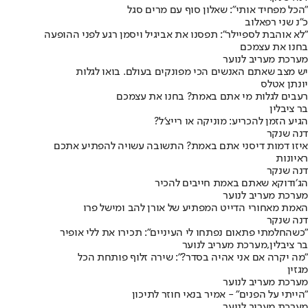
"הכל מפחיד אותי": שאלון סוף עם מרים סגל
כ"נ שני רפאלוב
"לא אוהבת לספיילר": תפסנו את אביגיל ויסמן רגע לפני ההופעה
בחנו את עצמכם
מערכת מעריב לנוער
יש מצב שאתם האנשים הכי מפונקים בעולם. בואו לגלות
יונתן אטלס
רעבים לגלות מי אתם באמת? בחנו את עצמכם
בר ציבלין
הגיע הזמן להכריע: מוניקה או רייצ'ל?
דנה שנקר
איזו דמות דיסני אתם באמת? התשובה עשויה להפתיע אתכם
ראיונות
דנה שנקר
הג׳ודוקא שאתם באמת חייבים להכיר
מערכת מעריב לנוער
האמת מאחורי הדייט המפתיע של אורן להב ומישל פרו
דנה שנקר
״כשהחלמתי פתאום נפתחו לי העיניים״: תכירו את ללי אופיר
בר ציבלין
,
מערכת מעריב לנוער
"מה יקרה אם אני אהיה בסדר?": שירה זלוף פותחת הכל
מגזין
מערכת מעריב לנוער
״הייתי על הפנים״ - אמיר בנאי חוזר לתיכון
מערכת מעריב לנוער