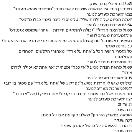
16:43
בר ציבלין
,
דנה שנקר
ספיר בן רובי על התאונה ששינתה את חייה: "מפחדת שהיא תעזוב"
14:22
מערכת מעריב לנוער
״אתה הסיוט של הילדות שלי״: טל מוסרי נזכר בימיו כבלו מ״האי״
16:54
מערכת מעריב לנוער
שאול מ"האח הגדול": "יכולה להתקיים ידידות - אחרי שמומש אינטרס"
17:16
מערכת מעריב לנוער
חשיפה ראשונה ל־Imagine פסטיגל: מי מהכוכבים לא הכיר את הלהיטים?
15:30
דנה שנקר
טל מוסרי חושף הכל ב"אחת על אחד": מאחורי הקלעים, הפחדים
והחלומות
18:11
מערכת מעריב לנוער
שאול מהאח הגדול מגיע ל"אז ככה" ומצהיר: "אף אחת לא יכולה לזרוק
אותי"
10:15
מערכת מעריב לנוער
״גיליתי שיש לי חרדות נטישה״: פרק 5 של ׳אחת על אחד׳ עם ספיר בן רובי
09:47
מערכת מעריב לנוער
מה מעורר אצל נבו עמרני חרדה בבקרים? צפו בפרק 11 של "אז ככה"
17:27
מערכת מעריב לנוער
21 עד 21
דנה שנקר
הופעה בפארק הירקון? שאלון סוף עם אביגיל ויסמן
דנה שנקר
זו הדרך הפשוטה לליבו של יהונתן שתיוי
דנה שנקר