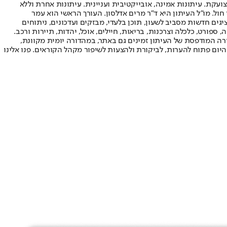
ועקת. עיתונות אמינה, אובייקטיבית ועניינית. עיתונות אחרת וללא
עור החשיפה הגבוה ביותר בימי חול. מו"ל העיתון היא ד"ר מרים אדלסון. העורך הראשי הוא עמר
 והעורך המייסד הוא עמוס רגב. אתרי האינטרנט של "ישראל היום" בעברית ובאנגלית, כמו כן היישומונים (אפליקציות) לאנדרואיד ול-iOS, מציגים חדשות מסביב לשעון, תוכן בלעדי, מבזקים ועדכונים, ניתוחים
, ספורט, כלכלה וצרכנות, בריאות, חיילים, אוכל, יהדות, תיירות ורכב.
דורה המודפסת של העיתון זמינים גם באתר, במהדורה יומית מקוונת,
היום פתוח להערות, לביקורת ולהצעות לשיפור מקהל הקוראים. פנו אלינו