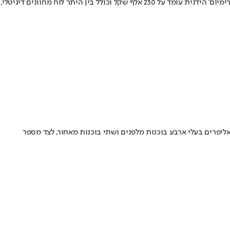
לראשונה, גם הגרסה הידנית מצוידת במערך הבטיחות EyeSight של סובארו, הכולל בלימת חירום אוטונומית ובקרת שיוט אדפטיבית. מחיר גרסת ה’פרימיום’ הידנית עומד על 230 אלף שקל וכולל בין היתר לוח מחוונים דיגיטלי,
 ספורטיבי יותר של STI, מערכת בלמים משודרגת של ברמבו עם קאליפרים בעלי ארבע בוכנות מלפנים ושתי בוכנות מאחור, לצד מספר