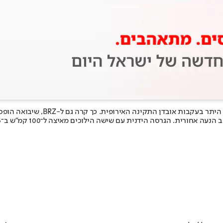
קינה האירופית. כך קרה גם ל-BRZ, שיבואה הופסק לפני כמעט שנתיים,