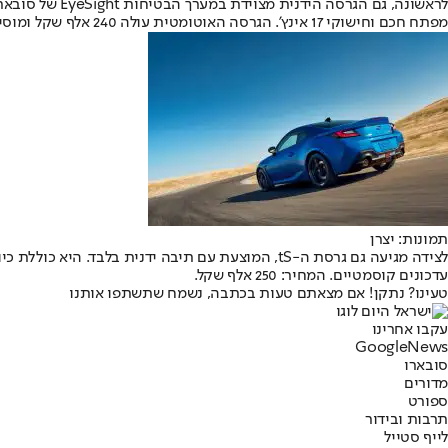
מפתח חכם וחישוקי 17 אינץ’. הגרסה האוטומטית עולה 240 אלף שקל ומוסיפה מושבים מחוממים בריפוד עור וחישוקי 18 אינץ’.
תמונות: יצרן
עדכונים קוסמטיים. המחיר: 250 אלף שקל.
טעינו? נתקן! אם מצאתם טעות בכתבה, נשמח שתשתפו אותנו
עקבו אחרינו
G
o
o
g
l
e
News
סובארו
מדורים
ספורט
תרבות ובידור
לייף סטייל