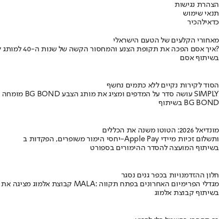
הצהרת נגישות
תנאי שימוש
כדאי
להכיר
מאחורי הקלעים של הטעם הישראלי
איך אסם הפכה את תקופת הצנע והמחסור הקשה של שנות ה-40 למותג לאומי?
בשיתוף אסם
הסוד לקירות נקיים ללא כתמים נחשף
מומחה BG BOND עושה סדר על המדפים ומציג את מותג הצבע SIMPLY
בשיתוף BG BOND
מונדיאל 2026: הטוטו משנה את הכללים
יחסי הימור משופרים, הפקדות ב-Apple Pay ותשלום זכיות מיידי
בשיתוף המועצה להסדר ההימורים בספורט
חלון ההזדמנויות בכפר גנים נסגר
קבוצת אלמוג מציגה את פרויקט MALA: מגדלי הפרימיום האחרונים בפתח תקווה
בשיתוף קבוצת אלמוג