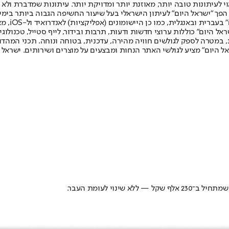
לעיתונות טובה יותר, מאוזנת יותר ומדויקת יותר. עיתונות שמדברת ולא צ
שלום. המהדורה המודפסת הראשונה פורסמה ב-30 ביולי 2007, וב-2010 הפך "ישראל היום" לעיתון הישראלי בעל שי
לחמנוביץ,
ל היום" כוללות ערוצי חדשות ודעות, תרבות ובידור, לייף סטייל, טכנולוגיה
ברית, במטרה לספק לגולשים חוויה מהירה, עדכנית, בטוחה ונוחה. תכני המה
ל היום" מציע לגולשי האתר הנחות ומבצעים על מוצרים ושירותים. ישראל 