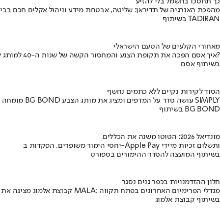
כך תחסכו בחשמל בלי להזיע
מהפכת האנרגיה של תדיראן: שליטה, אבטחת מידע וניהול אקלים חכם בבי
בשיתוף TADIRAN
מאחורי הקלעים של הטעם הישראלי
איך אסם הפכה את תקופת הצנע והמחסור הקשה של שנות ה-40 למותג לאומי?
בשיתוף אסם
הסוד לקירות נקיים ללא כתמים נחשף
מומחה BG BOND עושה סדר על המדפים ומציג את מותג הצבע SIMPLY
בשיתוף BG BOND
מונדיאל 2026: הטוטו משנה את הכללים
יחסי הימור משופרים, הפקדות ב-Apple Pay ותשלום זכיות מיידי
בשיתוף המועצה להסדר ההימורים בספורט
חלון ההזדמנויות בכפר גנים נסגר
קבוצת אלמוג מציגה את פרויקט MALA: מגדלי הפרימיום האחרונים בפתח תקווה
בשיתוף קבוצת אלמוג