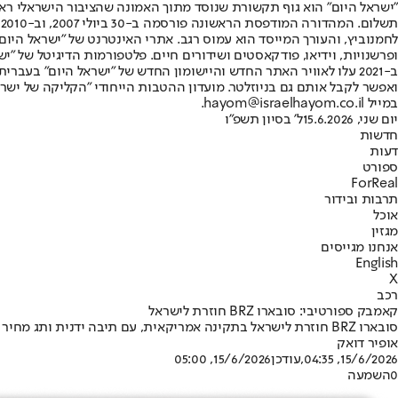
"ישראל היום" הוא גוף תקשורת שנוסד מתוך האמונה שהציבור הישראלי ראוי 
ת
ופרשנויות, וידיאו, פודקאסטים ושידורים חיים. פלטפורמות הדיגיטל של "ישרא
ב-2021 עלו לאוויר האתר החדש והיישומון החדש של "ישראל היום" בע
ואפשר לקבל אותם גם בניוזלטר. מועדון ההטבות הייחודי "הקליקה של ישרא
במייל hayom@israelhayom.co.il.
יום שני, 15.6.2026
ל' בסיון תשפ"ו
חדשות
דעות
ספורט
ForReal
תרבות ובידור
אוכל
מגזין
אנחנו מגייסים
English
X
רכב
קאמבק ספורטיבי: סובארו BRZ חוזרת לישראל
סובארו BRZ חוזרת לישראל בתקינה אמריקאית, עם תיבה ידנית ותג מחיר שמתחיל ב־230 אלף שקל — ללא שינוי לעומת העבר.
אופיר דואק
15/6/2026, 04:35
,עודכן
15/6/2026, 05:00
0
השמעה