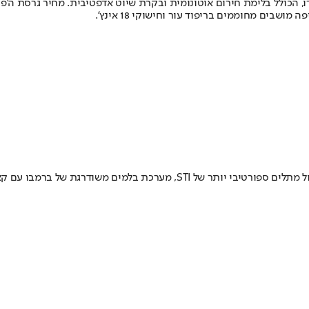
לצידה מגיעה גם גרסת ה-tS, המוצעת עם תיבה ידנית בלבד. היא כוללת כיול מתלים