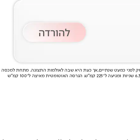
אך כעת היא שבה לאולמות התצוגה
. מתחת למכסה
המנוע נמצא אותו מנוע בוקסר 2.4 ליטר המפיק 228 כ”ס ו-25.5 קג”מ, בשילוב הנעה אחורית. הגרסה הידנית עם שישה הילוכים מאיצה ל־100 קמ”ש ב־6.3 שניות ומגיעה ל־225 קמ”ש. הגרסה האוטומטית מאיצה ל־100 קמ”ש