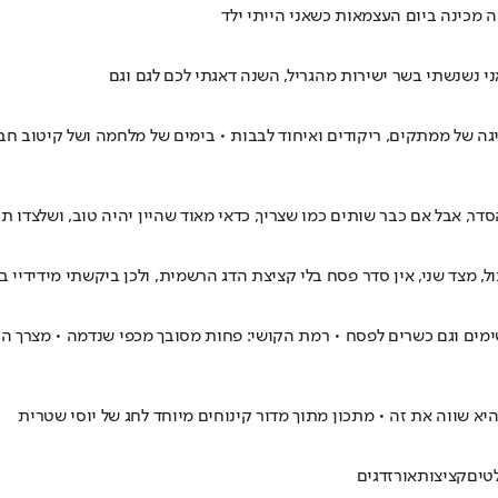
מכינה ביום העצמאות כשאני הייתי ילד
י נשנשתי בשר ישירות מהגריל, השנה דאגתי לכם לגם וגם
יגה של ממתקים, ריקודים ואיחוד לבבות • בימים של מלחמה ושל קיטוב חבר
ר, אבל אם כבר שותים כמו שצריך, כדאי מאוד שהיין יהיה טוב, ושלצדו תו
, מצד שני, אין סדר פסח בלי קציצת הדג הרשמית, ולכן ביקשתי מידידיי במע
מים וגם כשרים לפסח • רמת הקושי: פחות מסובך מכפי שנדמה • מצרך הכר
יא שווה את זה • מתכון מתוך מדור קינוחים מיוחד לחג של יוסי שטרית
טים
קציצות
אורז
דגים