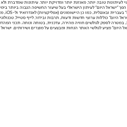
לעיתונות טובה יותר, מאוזנת יותר ומדויקת יותר. עיתונות שמדברת ולא צ
שלום. המהדורה המודפסת הראשונה פורסמה ב-30 ביולי 2007, וב-2010 הפך "ישראל היום" לעיתון הישראלי בעל שי
לחמנוביץ,
ל היום" כוללות ערוצי חדשות ודעות, תרבות ובידור, לייף סטייל, טכנולוגיה
ברית, במטרה לספק לגולשים חוויה מהירה, עדכנית, בטוחה ונוחה. תכני המה
ל היום" מציע לגולשי האתר הנחות ומבצעים על מוצרים ושירותים. ישראל 