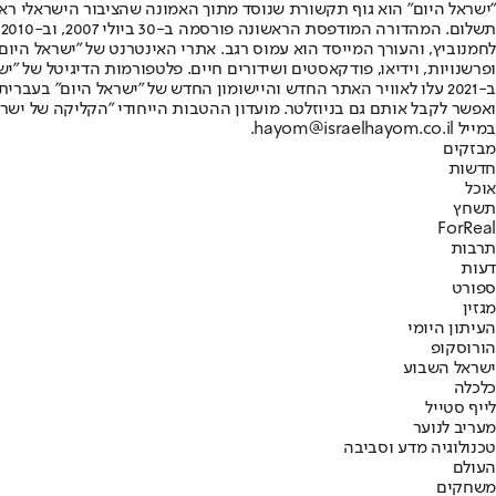
"ישראל היום" הוא גוף תקשורת שנוסד מתוך האמונה שהציבור הישראלי ראוי 
ת
ופרשנויות, וידיאו, פודקאסטים ושידורים חיים. פלטפורמות הדיגיטל של "ישרא
ב-2021 עלו לאוויר האתר החדש והיישומון החדש של "ישראל היום" בע
ואפשר לקבל אותם גם בניוזלטר. מועדון ההטבות הייחודי "הקליקה של ישרא
במייל hayom@israelhayom.co.il.
מבזקים
חדשות
אוכל
תשחץ
ForReal
תרבות
דעות
ספורט
מגזין
העיתון היומי
הורוסקופ
ישראל השבוע
כלכלה
לייף סטייל
מעריב לנוער
טכנולוגיה מדע וסביבה
העולם
משחקים