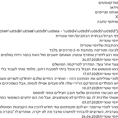
פודקאסטים
וידאו
אנחנו מגייסים
X
שיתוף כתבה
{"name":"\u05d9\u05d5\u05e1\u05d9 \u05e9\u05d8\u05e8\u05d9\u05ea - \u05d4\u05d9\u05d5\u05dd"}
דף הבית
/
נבחרת הכתבים
/
יוסי שטרית
יוסי שטרית
הכתבות שליוסי שטרית
לביבה מטריפה במחבת מ-2 מרכיבים בלבד
נסו רגע לדמיין שחורף עכשיו, ושאתם יושבים מול האח בכפר נידח באלפים 
יוסי שטרית
24.07.2025
צעד אחר צעד: המדריך לפריקסה המושלם
הוא מטשטש את הגבול בין אוכל ביתי למטבח רחוב, מלמד אותי לעבוד בלי 
יוסי שטרית
17.07.2025
לפני שגיליתם את המתכון הזה - ואחריו: החיים שלכם יתחלקו לשניים מעכ
יש הסולדים מהמרקם הרירי שלה ולא מעזים אפילו לנסות, אבל כשמכינים א
יוסי שטרית
10.07.2025
יש כאן שני מתכונים שלאף חובב חצילים אסור לפספס
אשתי אלרגית לו, גם הילדים לא משתגעים, אבל מה הם יודעים כשנפשי כמהה
יוסי שטרית
03.07.2025
מהר לפניי שייגמר: יש לכם מקסימום עוד חודש להכין את הקציצות המופל
בערבית, כשרוצים להבהיר למישהו שדבר מה לא יקרה, אומרים לו "בוכְּרה 
יוסי שטרית
26.06.2025