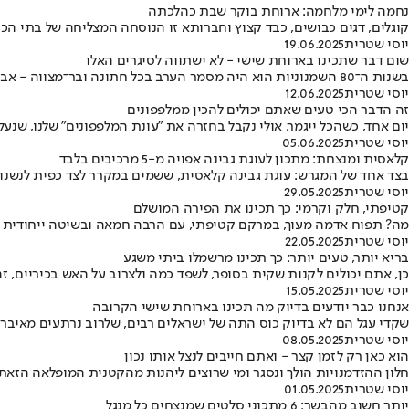
נחמה לימי מלחמה: ארוחת בוקר שבת כהלכתה
קוגלים, דגים כבושים, כבד קצוץ וחברותא זו הנוסחה המצליחה של בתי ה
יוסי שטרית
19.06.2025
שום דבר שתכינו בארוחת שישי - לא ישתווה לסיגרים האלו
בשנות ה־80 השמנוניות הוא היה מסמר הערב בכל חתונה ובר־מצווה - אבל גם היום, לאחר שכוכבו דעך, קשה לסרב לסיגר מוצלח, כלומר, סיגר שמכינים אותו כך
יוסי שטרית
12.06.2025
זה הדבר הכי טעים שאתם יכולים להכין ממלפפונים
יום אחד, כשהכל ייגמר, אולי נקבל בחזרה את "עונת המלפפונים" שלנו, ש
יוסי שטרית
05.06.2025
קלאסית ומנצחת: מתכון לעוגת גבינה אפויה מ-5 מרכיבים בלבד
בצד אחד של המגרש: עוגת גבינה קלאסית, ששמים במקרר לצד כפית לנשנוש ל
יוסי שטרית
29.05.2025
קטיפתי, חלק וקרמי: כך תכינו את הפירה המושלם
מה? תפוח אדמה מעוך, במרקם קטיפתי, עם הרבה חמאה ובשיטה ייחודית בק
יוסי שטרית
22.05.2025
בריא יותר, טעים יותר: כך תכינו מרשמלו ביתי משגע
כן, אתם יכולים לקנות שקית בסופר, לשפד כמה ולצרוב על האש בכיריים, ז
יוסי שטרית
15.05.2025
אנחנו כבר יודעים בדיוק מה תכינו בארוחת שישי הקרובה
שקדי עגל הם לא בדיוק כוס התה של ישראלים רבים, שלרוב נרתעים מאיברים פ
יוסי שטרית
08.05.2025
הוא כאן רק לזמן קצר - ואתם חייבים לנצל אותו נכון
חלון ההזדמנויות הולך ונסגר ומי שרוצים ליהנות מהקטנית המופלאה הזאת - 
יוסי שטרית
01.05.2025
יותר חשוב מהבשר: 6 מתכוני סלטים שמנצחים כל מנגל