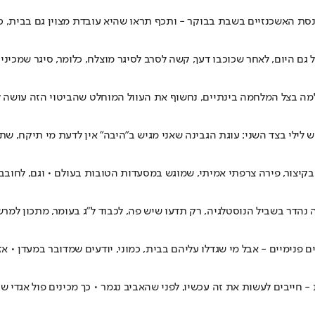
כנסת האשכנזיים בשבת בבוקר - ותכף תראו שהיא עובדת מצוין גם בבית, 
נעלמה בצל המלחמה בינתיים, נחשוף את העוול המוחלט שהביטוי הזה עושה 
ילי בצד השני: עוגת הגבינה שאני מגיש ב"היבה" אין לדעת מי תיקח, שתי
יצור, פירה צרפתי אמיתי, שמוגש במסעדות הטובות בעולם • וגם, לחובבי
ה נהדר בשביל הנוסטלגיה, רק תדעו שיש פה, לכבוד ל"ג בעומר, מתכון למר
נימיים - אבל מי שגדלו עליהם בבית, כמוני, יודעים שמדובר במעדן • אזרו
חייבים לעשות את זה עכשיו, לפני שהאביב נגמר • כך מכינים פול אגדי שעו