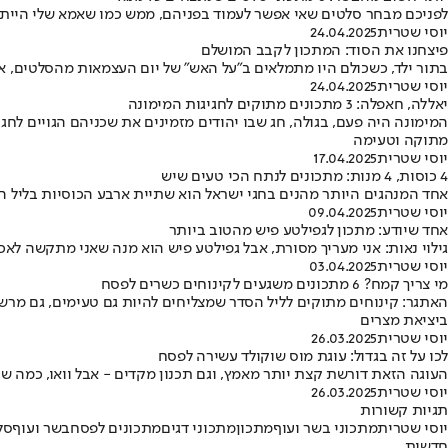
לפניכם מבחר סלטים שאי אפשר לעמוד בפניהם, ממש כמו שאמא שלי הייתה 
יוסי שטרית
24.04.2025
פיצחנו את הסוד: המתכון לקבב המושלם
בתור ילד, כשכולם היו מתמלאים ב"על האש" של יום העצמאות מהסלטים, אנ
יוסי שטרית
24.04.2025
יאללה, חאפלה: 3 מתכונים מתוקים לחגיגות המימונה
המימונה היה פעם, בגולה, חג שבו יהודים מזמינים את שכניהם הגויים לחג
מתוקה וטעימה
יוסי שטרית
17.04.2025
4 כוסות, 4 מנות: מתכונים לנתח הכי טעים שיש
אחד המנהגים היותר מהנים בחגי ישראל הוא שתיית ארבע הכוסיות בליל הסד
יוסי שטרית
09.04.2025
אחד שיודע: מתכון לגפילטע פיש מהטוב ביותר
גילוי נאות: אני מעריך מסורת, אבל גפילטע פיש הוא מנה שאני מתקשה לאכול
יוסי שטרית
03.04.2025
מי צריך קמח? 6 מתכונים משגעים לקינוחים כשרים לפסח
האתגר: קינוחים מתוקים לליל הסדר שמצליחים להיות גם טעימים, גם מרשי
ביציאת מצרים
יוסי שטרית
26.03.2025
לכו על זה בגדול: עוגת מוס שוקולד עשירה לפסח
העוגה הזאת דורשת קצת יותר מאמץ, וגם תכנון מקדים - אבל וואו, כמה שה
יוסי שטרית
26.03.2025
תגיות קשורות
יוסי שטרית
מתכוני בשר ועוף
מתכון
מתכוני דגים
מתכונים לפסח
בשר ועוף
סל
חדשות