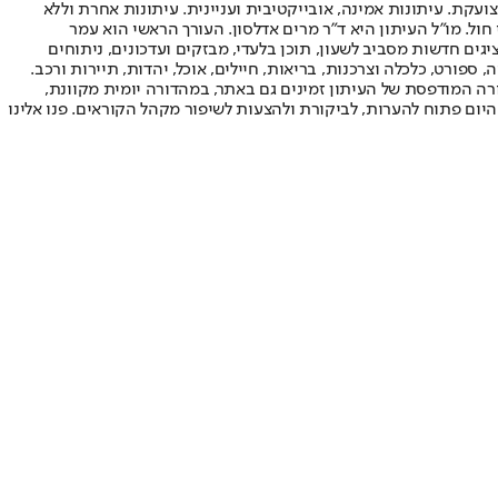
ועקת. עיתונות אמינה, אובייקטיבית ועניינית. עיתונות אחרת וללא
עור החשיפה הגבוה ביותר בימי חול. מו"ל העיתון היא ד"ר מרים אדלסון. העורך הראשי הוא עמר
 והעורך המייסד הוא עמוס רגב. אתרי האינטרנט של "ישראל היום" בעברית ובאנגלית, כמו כן היישומונים (אפליקציות) לאנדרואיד ול-iOS, מציגים חדשות מסביב לשעון, תוכן בלעדי, מבזקים ועדכונים, ניתוחים
, ספורט, כלכלה וצרכנות, בריאות, חיילים, אוכל, יהדות, תיירות ורכב.
דורה המודפסת של העיתון זמינים גם באתר, במהדורה יומית מקוונת,
היום פתוח להערות, לביקורת ולהצעות לשיפור מקהל הקוראים. פנו אלינו