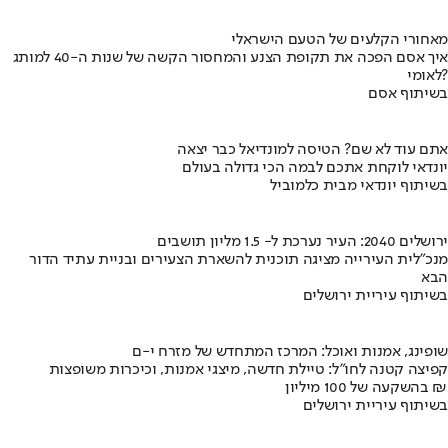
מאחורי הקלעים של הטעם הישראלי
איך אסם הפכה את תקופת הצנע והמחסור הקשה של שנות ה-40 למותג
לאומי?
בשיתוף אסם
אתם עוד לא שם? הטיסה למונדיאל כבר יצאה
יונדאי לוקחת אתכם לבמה הכי גדולה בעולם
בשיתוף יונדאי מבית כלמוביל
ירושלים 2040: העיר נערכת ל- 1.5 מליון תושבים
מנכ"לית העירייה מציגה תוכנית להשארת הצעירים ובניית עתיד הדור
הבא
בשיתוף עיריית ירושלים
שופינג, אמנות ואוכל: המרכז המתחדש של מזרח י-ם
קפיצה קטנה לחו"ל: טיילת חדשה, מיצגי אמנות, וכיכרות משופצות
בהשקעה של 100 מיליון ₪
בשיתוף עיריית ירושלים