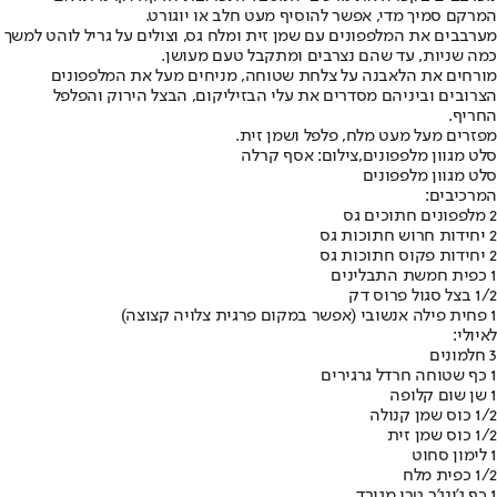
המרקם סמיך מדי, אפשר להוסיף מעט חלב או יוגורט.
מערבבים את המלפפונים עם שמן זית ומלח גס, וצולים על גריל לוהט למשך
כמה שניות, עד שהם נצרבים ומתקבל טעם מעושן.
מורחים את הלאבנה על צלחת שטוחה, מניחים מעל את המלפפונים
הצרובים וביניהם מסדרים את עלי הבזיליקום, הבצל הירוק והפלפל
החריף.
מפזרים מעל מעט מלח, פלפל ושמן זית.
סלט מגוון מלפפונים,צילום: אסף קרלה
סלט מגוון מלפפונים
המרכיבים:
2 מלפפונים חתוכים גס
2 יחידות חרוש חתוכות גס
2 יחידות פקוס חתוכות גס
1 כפית חמשת התבלינים
1/2 בצל סגול פרוס דק
1 פחית פילה אנשובי (אפשר במקום פרגית צלויה קצוצה)
לאיולי:
3 חלמונים
1 כף שטוחה חרדל גרגירים
1 שן שום קלופה
1/2 כוס שמן קנולה
1/2 כוס שמן זית
1 לימון סחוט
1/2 כפית מלח
1 כף ג'ינג'ר טרי מגורד