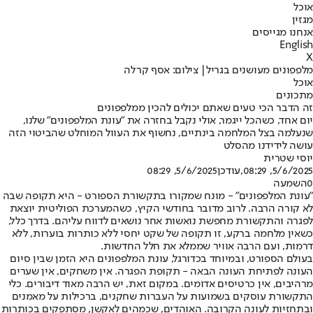
אוכל
מגזין
אנחנו מגייסים
English
X
מלפפונים מעושנים בגריל| צילום: אסף קרלה
אוכל
מתכונים
זה הדבר הכי טעים שאתם יכולים להכין ממלפפונים
יום אחד, כשהכל ייגמר, אולי נקבל בחזרה את "עונת המלפפונים" שלנו,
שנעלמה בצל המלחמה בינתיים, נחשוף את העוול המוחלט שהביטוי הזה
עושה לידידנו מהסלט
יוסי שטרית
5/6/2025, 08:29
,עודכן
5/6/2025, 08:29
0
השמעה
"עונת המלפפונים" - מונח שמקורו בתקשורת הספורט - היא תקופה שבה
לא קורה הרבה. לרוב מדובר בחודשי הקיץ, כשהמערכת הפוליטית יוצאת
לפגרה והתקשורת מחפשת נואשות אחר נושאים לדווח עליהם. בדרך כלל,
כשאין מלחמה ברקע, זו תקופה של שקט יחסי ללא כותרות בוערות, ללא
דרמות, ועם הרבה אוויר שממלא את חלל החדשות.
בעולם הספורט, ובמיוחד בכדורגל, עונת המלפפונים היא הזמן שבין סיום
העונה לפתיחת העונה הבאה - תקופת הפגרה. אין משחקים, אין שערים
מרהיבים, אין כרטיסים אדומים. במקום זאת, יש הרבה מאוד דיבורים. כלי
התקשורת עוסקים בשמועות על העברות שחקנים, ברכילות על מאמנים
ובתחזיות לעונה הקרובה. האוהדים, שכמהים לאקשן, מסתפקים בכותרות