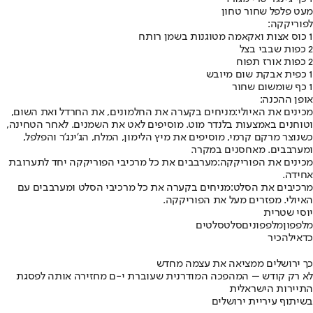
מעט פלפל שחור טחון
לפוריקקה:
1 כוס אצות ואקאמה מטוגנות בשמן רותח
2 כפות שבבי בצל
2 כפות אורז תפוח
1 כפית אבקת שום מיובש
1 כף שומשום שחור
אופן ההכנה:
מכינים את האיולי:
מניחים בקערה את החלמונים, את החרדל ואת השום,
וטוחנים באמצעות בלנדר מוט. מוסיפים לאט את השמנים. לאחר הטחינה,
כשנוצר מרקם קרמי, מוסיפים את מיץ הלימון, המלח, הג'ינג'ר והפלפל,
ומערבבים. מאחסנים במקרר.
מכינים את הפוריקקה:
מערבבים את כל מרכיבי הפוריקקה יחד לתערובת
אחידה.
מרכיבים את הסלט:
מניחים בקערה את כל מרכיבי הסלט ומערבבים עם
האיולי. מפזרים מעל את הפוריקקה.
יוסי שטרית
מלפפון
מלפפונים
סלט
סלטים
כדאי
להכיר
כך ירושלים ממציאה את עצמה מחדש
לא רק קודש – המהפכה המודרנית שעוברת י-ם מחזירה אותה לפסגת
התיירות הישראלית
בשיתוף עיריית ירושלים