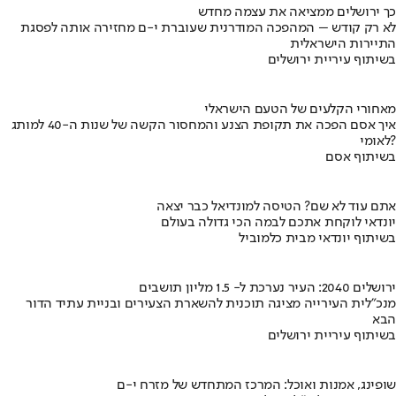
כך ירושלים ממציאה את עצמה מחדש
לא רק קודש – המהפכה המודרנית שעוברת י-ם מחזירה אותה לפסגת
התיירות הישראלית
בשיתוף עיריית ירושלים
מאחורי הקלעים של הטעם הישראלי
איך אסם הפכה את תקופת הצנע והמחסור הקשה של שנות ה-40 למותג
לאומי?
בשיתוף אסם
אתם עוד לא שם? הטיסה למונדיאל כבר יצאה
יונדאי לוקחת אתכם לבמה הכי גדולה בעולם
בשיתוף יונדאי מבית כלמוביל
ירושלים 2040: העיר נערכת ל- 1.5 מליון תושבים
מנכ"לית העירייה מציגה תוכנית להשארת הצעירים ובניית עתיד הדור
הבא
בשיתוף עיריית ירושלים
שופינג, אמנות ואוכל: המרכז המתחדש של מזרח י-ם