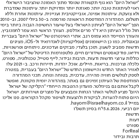
"ישראל היום" הוא גוף תקשורת שנוסד מתוך האמונה שהציבור הישראלי
ראוי לעיתונות טובה יותר, מאוזנת יותר ומדויקת יותר. עיתונות שמדברת
ולא צועקת. עיתונות אמינה, אובייקטיבית ועניינית. עיתונות אחרת וללא
תשלום. המהדורה המודפסת הראשונה פורסמה ב-30 ביולי 2007, וב-2010
הפך "ישראל היום" לעיתון הישראלי בעל שיעור החשיפה הגבוה ביותר בימי
חול. מו"ל העיתון היא ד"ר מרים אדלסון. העורך הראשי הוא עמר לחמנוביץ,
והעורך המייסד הוא עמוס רגב. אתרי האינטרנט של "ישראל היום" בעברית
ובאנגלית, כמו כן היישומונים (אפליקציות) לאנדרואיד ול-iOS, מציגים
חדשות מסביב לשעון, תוכן בלעדי, מבזקים ועדכונים, ניתוחים ופרשנויות,
וידיאו, פודקאסטים ושידורים חיים. פלטפורמות הדיגיטל של "ישראל היום"
כוללות ערוצי חדשות ודעות, תרבות ובידור, לייף סטייל, טכנולוגיה, ספורט,
כלכלה וצרכנות, בריאות, חיילים, אוכל, יהדות, תיירות ורכב. ב-2021 עלו
לאוויר האתר החדש והיישומון החדש של "ישראל היום" בעברית, במטרה
לספק לגולשים חוויה מהירה, עדכנית, בטוחה ונוחה. תכני המהדורה
המודפסת של העיתון זמינים גם באתר, במהדורה יומית מקוונת, ואפשר
לקבל אותם גם בניוזלטר. מועדון ההטבות הייחודי "הקליקה של ישראל
היום" מציע לגולשי האתר הנחות ומבצעים על מוצרים ושירותים. ישראל
היום פתוח להערות, לביקורת ולהצעות לשיפור מקהל הקוראים. פנו אלינו
במייל hayom@israelhayom.co.il.
יום רביעי, 3.6.2026
י"ח בסיון תשפ"ו
חדשות
דעות
ספורט
ForReal
תרבות ובידור