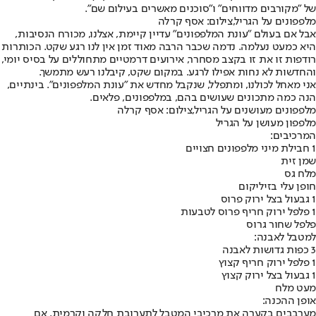
של "מקורבים מדווחים" ו"סוכנים מאשרים בעילום שם".
מלפפונים על הגריל,צילום: אסף קרלה
אבל אם בעולם "עונת המלפפונים" עדיין קיימת, אצלנו, מכורח הנסיבות,
היא כמעט נעלמה. נדמה שכבר הרבה מאוד זמן אין לנו רגע שקט. הכותרות
רודפות זו את זו בקצב מסחרר, אירועים דרמטיים מתחוללים על בסיס יומי,
והחדשות לא נחות אפילו לרגע. במקום שקט, קיבלנו רעש מתמשך.
אני מאחל לכולנו, ומתפלל, שנקבל מחדש את "עונת המלפפונים". בינתיים,
הנה כמה מתכונים שעושים בהם, במלפפונים, פלאים.
מלפפונים מעושנים על הגריל,צילום: אסף קרלה
מלפפון מעושן על הגריל
המרכיבים:
1 חבילת מיני מלפפונים חצויים
שמן זית
מלח גס
חופן עלי בזיליקום
1 גבעול בצל ירוק פרוס
1 פלפל ירוק חריף פרוס לטבעות
פלפל שחור גרוס
למטבל לאבנה:
3 כפות גדושות לאבנה
1 פלפל ירוק חריף קצוץ
1 גבעול בצל ירוק קצוץ
מעט מלח
אופן ההכנה:
מערבבים בקערה את מרכיבי המטבל לתערובת חלקה וקרמית. אם