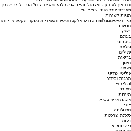
וגם: איך לאחסן גוואקמולי והאם אפשר להקפיא אבוקדו? הנה כל מה שצריך
מערכת אוכל היום
28.12.2025
תגיות קשורות
מקרר
טיפים
גוגל
Gmail
דואר אלקטרוני
פירות
שאריות במקרר
הקפאה
ירקות
ה
חדשות
בארץ
בעולם
ביטחוני
פוליטי
פלילים
בריאות
חינוך
משפט
פוליטי-מדיני
תרבות ובידור
ForReal
ספורט
תיירות
אופנה ולייף סטייל
אוכל
טכנולוגיה
כלכלה וצרכנות
דעות
כללי ומידע