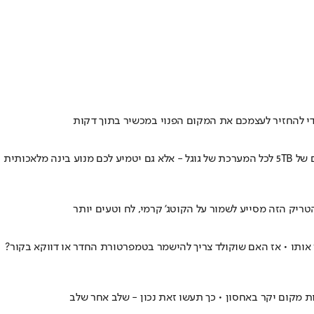
נמאס לכם למחוק הודעות ישנות או לכווץ תמונות יקרות בגלל אזהרת האחסון האדומה? שדרוג אחד ממוקד לא רק שיפתח לכם את הברז עם נפח עצום של 5TB לכל המערכת של גוגל - אלא גם יטמיע לכם מנוע בינה מלאכותית
יק הזה מסייע לשמור על הקוטג' קרמי, לח וטעים יותר
ותו • אז האם שוקולד צריך להישמר בטמפרטורת החדר או דווקא בקור?
 מקום יקר באחסון • כך תעשו זאת נכון - שלב אחר שלב