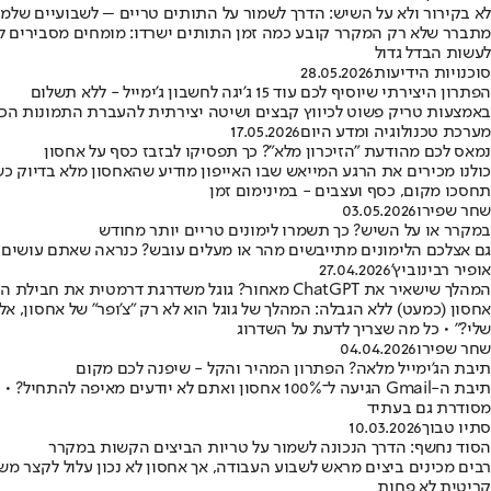
לא בקירור ולא על השיש: הדרך לשמור על התותים טריים – לשבועיים שלמי
מתברר שלא רק המקרר קובע כמה זמן התותים ישרדו: מומחים מסבירים למה 
לעשות הבדל גדול
סוכנויות הידיעות
28.05.2026
הפתרון היצירתי שיוסיף לכם עוד 15 ג'יגה לחשבון ג'ימייל - ללא תשלום
באמצעות טריק פשוט לכיווץ קבצים ושיטה יצירתית להעברת התמונות הכבד
מערכת טכנולוגיה ומדע היום
17.05.2026
נמאס לכם מהודעת "הזיכרון מלא"? כך תפסיקו לבזבז כסף על אחסון
כולנו מכירים את הרגע המייאש שבו האייפון מודיע שהאחסון מלא בדיוק כ
תחסכו מקום, כסף ועצבים - במינימום זמן
שחר שפירו
03.05.2026
במקרר או על השיש? כך תשמרו לימונים טריים יותר מחודש
גם אצלכם הלימונים מתייבשים מהר או מעלים עובש? כנראה שאתם עושים 
אופיר רבינוביץ'
27.04.2026
המהלך שישאיר את ChatGPT מאחור? גוגל משדרגת דרמטית את חבילת ה-AI Premium
שלי?" • כל מה שצריך לדעת על השדרוג
שחר שפירו
04.04.2026
תיבת הג'ימייל מלאה? הפתרון המהיר והקל - שיפנה לכם מקום
מסודרת גם בעתיד
סתיו טבוך
10.03.2026
הסוד נחשף: הדרך הנכונה לשמור על טריות הביצים הקשות במקרר
רבים מכינים ביצים מראש לשבוע העבודה, אך אחסון לא נכון עלול לקצר מ
קריטית לא פחות