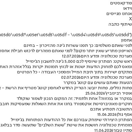
פודקאסטים
וידאו
אנחנו מגייסים
X
שיתוף כתבה
{"name":"\u05d0\u05d7\u05e1\u05d5\u05df - \u05d4\u05d9\u05d5\u05dd"}
אחסון
לפני שאתם משלמים: כך תפנו עשרות ג'יגה מהזיכרון - בחינם
האייפון מתריע שאין יותר מקום? לפני שאתם ממהרים לרכוש חבילת אחסון יקרה ב-iCloud אלו הפעולות המדויקות שעליכם לבצע, שלב אחר שלב, כדי להחזיר לעצמכם את המקום הפ
מערכת טכנולוגיה ומדע היום
12.07.2026
ראש שקט: הפתרון שיוסיף לכם 5,000 ג'יגה לחשבון הג'ימייל
מתקדם ישירות בתוך תיבת המייל ומסמכי העבודה • כל הפרטים
מערכת טכנולוגיה ומדע היום
02.07.2026
הטעות שאתם עושים עם קוטג' במקרר
פחות נוזלים, פחות יובש: הטריק החדש לאחסון קוטג' מטריף את הרשת - 
אופיר רבינוביץ'
25.06.2026
במקרר או במזווה? אחת ולתמיד: זה המקום הנכון לשמור שוקולד
חוקרים מאוניברסיטת אוקספורד בחנו את אחת השאלות שמעסיקות חובבי שו
התשובה תפתיע אתכם
אסף גולן
15.06.2026
הפתרון היצירתי שימחק עבורכם את כל ההודעות הפתוחות בג'ימייל
מומחית טכנולוגיה חושפת את שיטת "ששת השלבים" שתעשה סדר בבלאגן • ב
סתיו טבוך
11.06.2026