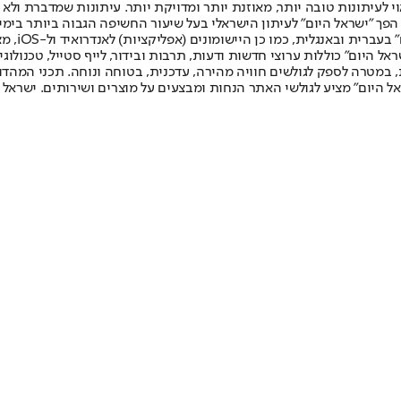
לעיתונות טובה יותר, מאוזנת יותר ומדויקת יותר. עיתונות שמדברת ולא צ
שלום. המהדורה המודפסת הראשונה פורסמה ב-30 ביולי 2007, וב-2010 הפך "ישראל היום" לעיתון הישראלי בעל שי
לחמנוביץ,
ל היום" כוללות ערוצי חדשות ודעות, תרבות ובידור, לייף סטייל, טכנולוגיה
ברית, במטרה לספק לגולשים חוויה מהירה, עדכנית, בטוחה ונוחה. תכני המה
ל היום" מציע לגולשי האתר הנחות ומבצעים על מוצרים ושירותים. ישראל 