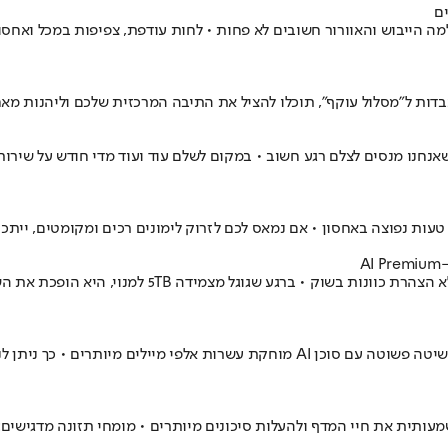
ם
הייבוש והאוורור חשובים לא פחות • לחות עודפת, צפיפות במכל ואחסון ל
ות ל"מסלול עוקף", תוכלו להציל את התיבה המרכזית שלכם וליהנות מאחס
שאנחנו מנסים לצלם רגע חשוב • במקום לשלם עוד ועוד מדי חודש על שירו
טעות נפוצה באחסון • אם נמאס לכם לזרוק לימונים רכים ומקומטים, י
תיבת ה-Gmail הגיעה ל־100% אחסון ואתם לא יודעים מאיפה להתחיל? • שיטה פשוטה עם 
שמעותית את חיי המדף ולהעלות סיכונים מיותרים • מומחי תזונה מדגישי