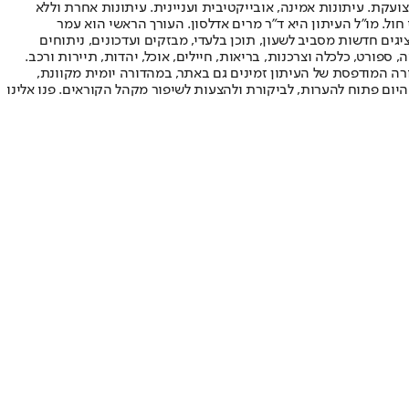
ועקת. עיתונות אמינה, אובייקטיבית ועניינית. עיתונות אחרת וללא
עור החשיפה הגבוה ביותר בימי חול. מו"ל העיתון היא ד"ר מרים אדלסון. העורך הראשי הוא עמר
 והעורך המייסד הוא עמוס רגב. אתרי האינטרנט של "ישראל היום" בעברית ובאנגלית, כמו כן היישומונים (אפליקציות) לאנדרואיד ול-iOS, מציגים חדשות מסביב לשעון, תוכן בלעדי, מבזקים ועדכונים, ניתוחים
, ספורט, כלכלה וצרכנות, בריאות, חיילים, אוכל, יהדות, תיירות ורכב.
דורה המודפסת של העיתון זמינים גם באתר, במהדורה יומית מקוונת,
היום פתוח להערות, לביקורת ולהצעות לשיפור מקהל הקוראים. פנו אלינו