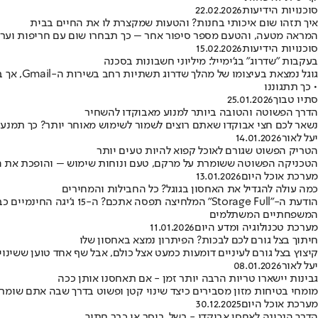
סוכנויות הידיעות
22.02.2026
איך תזהו שום איכותי בחנות? והטעות שמקצרת לו את החיים בבית
המראה מטעה, והטעם מספר סיפור אחר – כך תבחרו שום עם חריפות וערך ת
סוכנויות הידיעות
15.02.2026
בעקבות "שדרוג" בג'ימייל: מיליוני חשבונות בסכנה
• כך תתגוננו
סתיו טבוך
25.01.2026
הדרך הפשוטה והטובה ביותר למנוע מאבוקדו להשחיר
נשאר לכם חצי אבוקדו שאתם רוצים לשמור לשימוש מאוחר יותר? כך תמנעו 
יעל לאור
14.01.2026
הטריק הפשוט שגורם לאוכל קפוא להיות טעים יותר
הטכניקה הפשוטה ששומרת על מרקם, טעם ונוחות שימוש – והופכת את ה
מערכת אוכל היום
13.01.2026
כמה עולה להגדיל את האחסון בגוגל? כל החבילות והמחירים
המשפחתיים המשתלמים
מערכת טכנולוגיה ומדע היום
11.01.2026
חיתוך בצל גורם לכם לבכות? הפיתרון נמצא באחסון שלו
קיצוץ בצל גורם לעיניים דומעות כמעט אצל כולם, אבל שף אחד טוען ששינו
יעל לאור
08.01.2026
גבינות יישארו טריות הרבה יותר זמן - אם תאחסנו אותן ככה
מומחי בטיחות מזון מסבירים כיצד שינוי קטן ופשוט בדרך שבה אתם שומרי
מערכת אוכל היום
30.12.2025
הדרך הנכונה לאחסן אבוקדו - בשל, בוסר או כבר חתוך