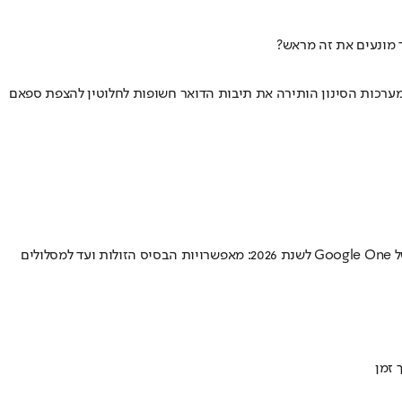
 מונעים את זה מראש?
ה הפך למחדל אבטחה • תקלה חמורה במערכות הסינון הותירה את תיבות הדואר חשופות לחלוטין להצפת ספאם
הודעת ה-"Storage Full" המלחיצה תפסה אתכם? ה-15 ג'יגה החינמיים כבר לא מספיקים לגיבוי התמונות והמיילים ב-Gmail? עשינו סדר במחירון של Google One לשנת 2026: מאפשרויות הבסיס הזולות ועד למסלולים
 זמן