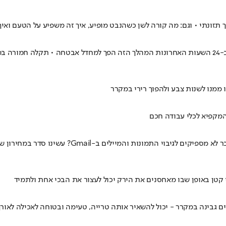
זונתי • וגם: מה קורה לשן כשהנבט מופיע, איך זה משפיע על הטעם ואיך
גוגל נמצאת בעיצומו של מהלך שדרוג תשתיות רחב בשירות ה-Gmail, אך ב-24 השעות האחרונות המהלך הז
ממנו לשנות צבע ולהפוך רירי במקרר
מקפיא לכלי עבודה חכם
י קטן באופן שבו מאחסנים את הירק יכול לעצור את הבכי אחת ולתמיד
ם גבינה במקרר - יכול להשאיר אותה טרייה, טעימה ובטוחה לאכילה לאורך