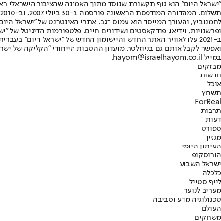
"ישראל היום" הוא גוף תקשורת שנוסד מתוך האמונה שהציבור הישראלי ראוי 
ת
ופרשנויות, וידיאו, פודקאסטים ושידורים חיים. פלטפורמות הדיגיטל של "ישרא
ב-2021 עלו לאוויר האתר החדש והיישומון החדש של "ישראל היום" בע
ואפשר לקבל אותם גם בניוזלטר. מועדון ההטבות הייחודי "הקליקה של ישרא
במייל hayom@israelhayom.co.il.
מבזקים
חדשות
אוכל
תשחץ
ForReal
תרבות
דעות
ספורט
מגזין
העיתון היומי
הורוסקופ
ישראל השבוע
כלכלה
לייף סטייל
מעריב לנוער
טכנולוגיה מדע וסביבה
העולם
משחקים