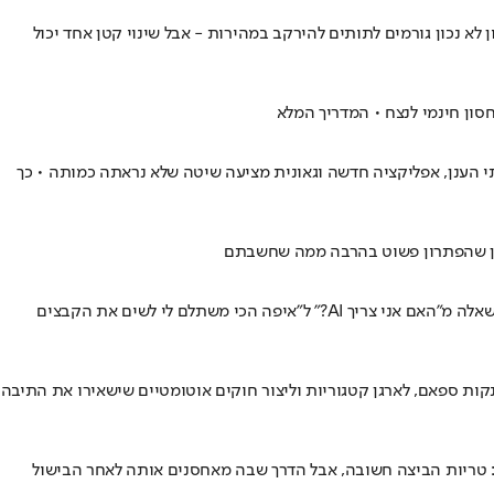
א נכון גורמים לתותים להירקב במהירות - אבל שינוי קטן אחד יכול
ון חינמי לנצח • המדריך המלא
תי הענן, אפליקציה חדשה וגאונית מציעה שיטה שלא נראתה כמותה • כך
יתכן שהפתרון פשוט בהרבה ממה שחשבתם
אחסון (כמעט) ללא הגבלה: המהלך של גוגל הוא לא רק "צ'ופר" של אחסון, אלא הצהרת כוונות בשוק • ברגע שגוגל מצמידה 5TB למנוי, היא הופכת את השאלה מ"האם אני צריך AI?" ל"איפה הכי משתלם לי לשים את הקבצים
סוכן AI מוחקת עשרות אלפי מיילים מיותרים • כך ניתן לנקות ספאם, לארגן קטגוריות וליצור חוקים אוטומטיים שישאירו את התיבה
ם: טריות הביצה חשובה, אבל הדרך שבה מאחסנים אותה לאחר הבישול