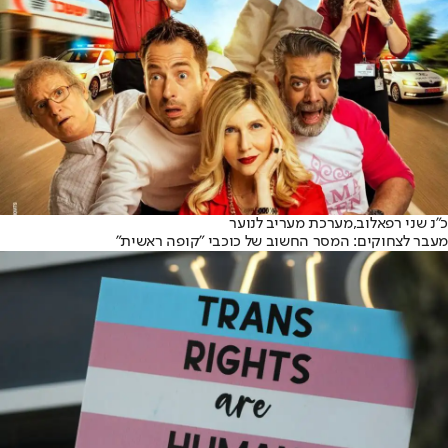
כ"נ שני רפאלוב,
מערכת מעריב לנוער
מעבר לצחוקים: המסר החשוב של כוכבי ״קופה ראשית״