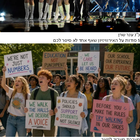
כ״נ ענר שרן
5 סודות על האירוויזיון שאף אחד לא סיפר לכם
מערכת מעריב לנוער