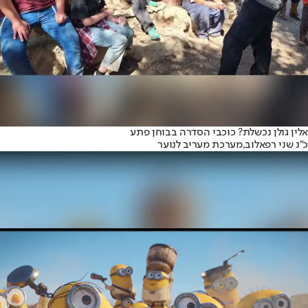
אלין גולן נכשלת? כוכבי הסדרה בבוחן פתע
כ"נ שני רפאלוב,
מערכת מעריב לנוער