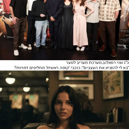
כ"נ שני רפאלוב,
מערכת מעריב לנוער
"בא לי להוציא את העצבים": כוכבי 'קופה ראשית' מחליפים דמויות?