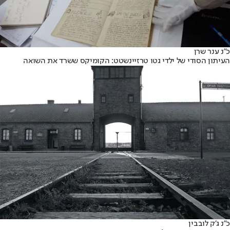
כ״נ ענר שרן
העיתון הסודי של ילדי גטו טרזיינשטט: הקומיקס ששרד את השואה
כ״נ ג'ק לובבין