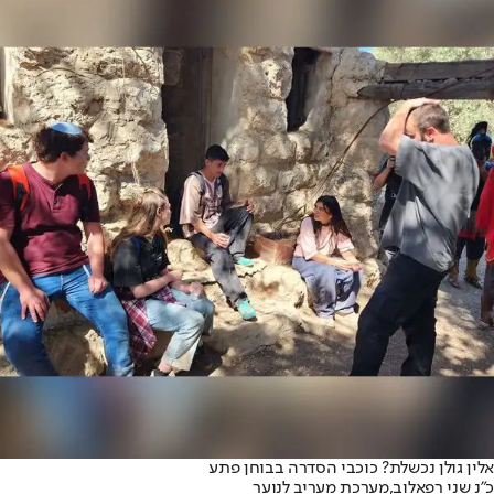
אלין גולן נכשלת? כוכבי הסדרה בבוחן פתע
כ"נ שני רפאלוב,
מערכת מעריב לנוער