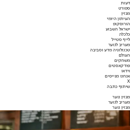
דעות
ספורט
מגזין
העיתון היומי
הורוסקופ
ישראל השבוע
כלכלה
לייף סטייל
מעריב לנוער
טכנולוגיה מדע וסביבה
העולם
משחקים
פודקאסטים
וידאו
אנחנו מגייסים
X
שיתוף כתבה
מגזין נוער
מעריב לנוער
מגזין נוער