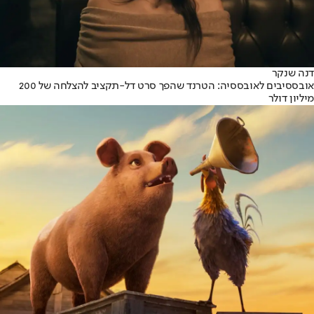
דנה שנקר
אובססיבים לאובססיה: הטרנד שהפך סרט דל-תקציב להצלחה של 200
מיליון דולר