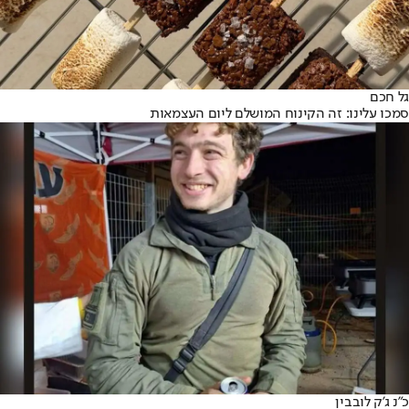
גל חכם
סמכו עלינו: זה הקינוח המושלם ליום העצמאות
כ״נ ג'ק לובבין