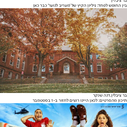
בר ציבלין
בין החופש לפחד: גיליון הקיץ של 'מעריב לנוער' כבר כאן
בר ציבלין,
דנה שנקר
תיכון מהסרטים: לכאן היינו רוצים לחזור ב-1 בספטמבר