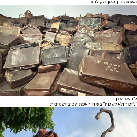
השואה דרך מסך הקולנוע
כ״נ ענר שרן
"לזכור ולא לשכוח" בעידן האמת הסובייקטיבית