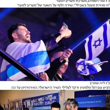
כ"נ שני רפאלוב,
מערכת מעריב לנוער
"זו סגירת מעגל בשבילי": שירה זלוף על השער של 'מעריב לנוער'
כ״נ ליה שוורץ
הגיע עם דגל פלסטין ורקד לצלילי השיר הישראלי: האירוויזיון עד כה