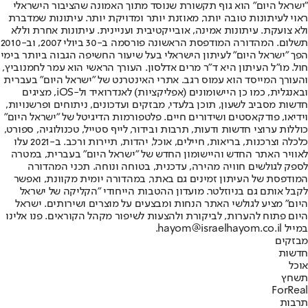
"ישראל היום" הוא גוף תקשורת שנוסד מתוך האמונה שהציבור הישראלי
ראוי לעיתונות טובה יותר, מאוזנת יותר ומדויקת יותר. עיתונות שמדברת
ולא צועקת. עיתונות אמינה, אובייקטיבית ועניינית. עיתונות אחרת וללא
תשלום. המהדורה המודפסת הראשונה פורסמה ב-30 ביולי 2007, וב-2010
הפך "ישראל היום" לעיתון הישראלי בעל שיעור החשיפה הגבוה ביותר בימי
חול. מו"ל העיתון היא ד"ר מרים אדלסון. העורך הראשי הוא עמר לחמנוביץ,
והעורך המייסד הוא עמוס רגב. אתרי האינטרנט של "ישראל היום" בעברית
ובאנגלית, כמו כן היישומונים (אפליקציות) לאנדרואיד ול-iOS, מציגים
חדשות מסביב לשעון, תוכן בלעדי, מבזקים ועדכונים, ניתוחים ופרשנויות,
וידיאו, פודקאסטים ושידורים חיים. פלטפורמות הדיגיטל של "ישראל היום"
כוללות ערוצי חדשות ודעות, תרבות ובידור, לייף סטייל, טכנולוגיה, ספורט,
כלכלה וצרכנות, בריאות, חיילים, אוכל, יהדות, תיירות ורכב. ב-2021 עלו
לאוויר האתר החדש והיישומון החדש של "ישראל היום" בעברית, במטרה
לספק לגולשים חוויה מהירה, עדכנית, בטוחה ונוחה. תכני המהדורה
המודפסת של העיתון זמינים גם באתר, במהדורה יומית מקוונת, ואפשר
לקבל אותם גם בניוזלטר. מועדון ההטבות הייחודי "הקליקה של ישראל
היום" מציע לגולשי האתר הנחות ומבצעים על מוצרים ושירותים. ישראל
היום פתוח להערות, לביקורת ולהצעות לשיפור מקהל הקוראים. פנו אלינו
במייל hayom@israelhayom.co.il.
מבזקים
חדשות
אוכל
תשחץ
ForReal
תרבות