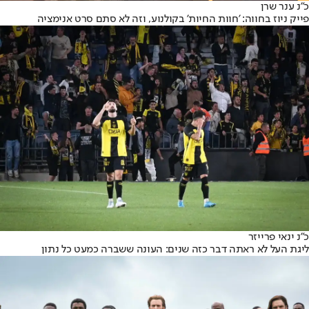
כ״נ ענר שרן
פייק ניוז בחווה: 'חוות החיות' בקולנוע, וזה לא סתם סרט אנימציה
כ"נ ינאי פרייזר
ליגת העל לא ראתה דבר כזה שנים: העונה ששברה כמעט כל נתון