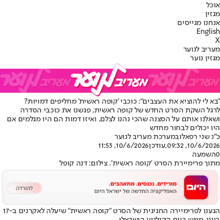
אוכל
מגזין
אנחנו מגייסים
English
X
מעריב לנוער
מגזין נוער
"בא לי להוציא את העצבים": כוכבי 'קופה ראשית' מחליפים דמויות?
לרגל השקת הסרט החדש של קופה ראשית, פגשנו את כוכבי הסדרה
ושאלנו אותם על הסצנה שהכי נהנו לצלם, ואיזו דמות הם היו מגלמים אם
היו יכולים לבחור מחדש
כ"נ שני רפאלוב
מערכת מעריב לנוער
10/6/2026, 09:32
,עודכן
10/6/2026, 11:53
0
השמעה
מתוך פרימיירת הסרט ׳קופה ראשית׳. צילום: דנה קופל
הגענו לפרימיירה החגיגית של הסרט ״קופה ראשית״ שיעלה לאקרנים ב-17