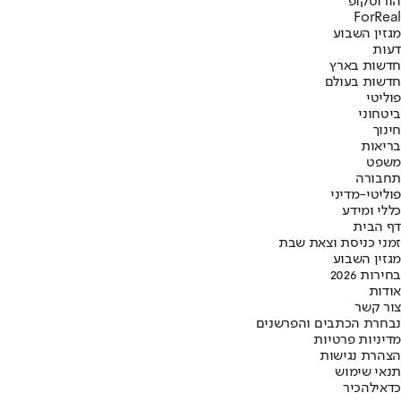
הורוסקופ
ForReal
מגזין השבוע
דעות
חדשות בארץ
חדשות בעולם
פוליטי
ביטחוני
חינוך
בריאות
משפט
תחבורה
פוליטי-מדיני
כללי ומידע
דף הבית
זמני כניסת וצאת שבת
מגזין השבוע
בחירות 2026
אודות
צור קשר
נבחרת הכתבים והפרשנים
מדיניות פרטיות
הצהרת נגישות
תנאי שימוש
כדאי
להכיר