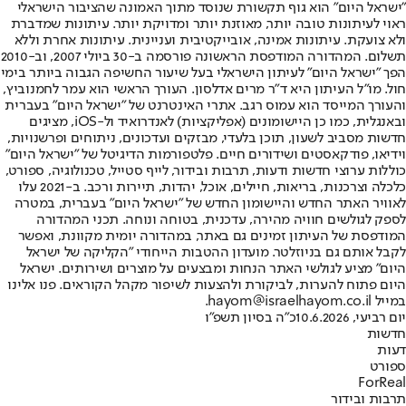
"ישראל היום" הוא גוף תקשורת שנוסד מתוך האמונה שהציבור הישראלי
ראוי לעיתונות טובה יותר, מאוזנת יותר ומדויקת יותר. עיתונות שמדברת
ולא צועקת. עיתונות אמינה, אובייקטיבית ועניינית. עיתונות אחרת וללא
תשלום. המהדורה המודפסת הראשונה פורסמה ב-30 ביולי 2007, וב-2010
הפך "ישראל היום" לעיתון הישראלי בעל שיעור החשיפה הגבוה ביותר בימי
חול. מו"ל העיתון היא ד"ר מרים אדלסון. העורך הראשי הוא עמר לחמנוביץ,
והעורך המייסד הוא עמוס רגב. אתרי האינטרנט של "ישראל היום" בעברית
ובאנגלית, כמו כן היישומונים (אפליקציות) לאנדרואיד ול-iOS, מציגים
חדשות מסביב לשעון, תוכן בלעדי, מבזקים ועדכונים, ניתוחים ופרשנויות,
וידיאו, פודקאסטים ושידורים חיים. פלטפורמות הדיגיטל של "ישראל היום"
כוללות ערוצי חדשות ודעות, תרבות ובידור, לייף סטייל, טכנולוגיה, ספורט,
כלכלה וצרכנות, בריאות, חיילים, אוכל, יהדות, תיירות ורכב. ב-2021 עלו
לאוויר האתר החדש והיישומון החדש של "ישראל היום" בעברית, במטרה
לספק לגולשים חוויה מהירה, עדכנית, בטוחה ונוחה. תכני המהדורה
המודפסת של העיתון זמינים גם באתר, במהדורה יומית מקוונת, ואפשר
לקבל אותם גם בניוזלטר. מועדון ההטבות הייחודי "הקליקה של ישראל
היום" מציע לגולשי האתר הנחות ומבצעים על מוצרים ושירותים. ישראל
היום פתוח להערות, לביקורת ולהצעות לשיפור מקהל הקוראים. פנו אלינו
במייל hayom@israelhayom.co.il.
יום רביעי, 10.6.2026
כ"ה בסיון תשפ"ו
חדשות
דעות
ספורט
ForReal
תרבות ובידור