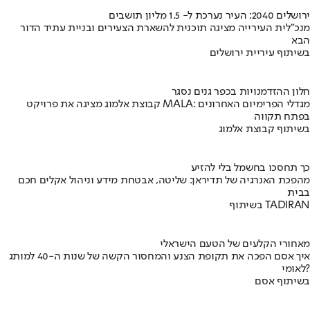
ירושלים 2040: העיר נערכת ל- 1.5 מליון תושבים
מנכ"לית העירייה מציגה תוכנית להשארת הצעירים ובניית עתיד הדור
הבא
בשיתוף עיריית ירושלים
חלון ההזדמנויות בכפר גנים נסגר
קבוצת אלמוג מציגה את פרויקט MALA: מגדלי הפרימיום האחרונים
בפתח תקווה
בשיתוף קבוצת אלמוג
כך תחסכו בחשמל בלי להזיע
מהפכת האנרגיה של תדיראן: שליטה, אבטחת מידע וניהול אקלים חכם
בבית
בשיתוף TADIRAN
מאחורי הקלעים של הטעם הישראלי
איך אסם הפכה את תקופת הצנע והמחסור הקשה של שנות ה-40 למותג
לאומי?
בשיתוף אסם