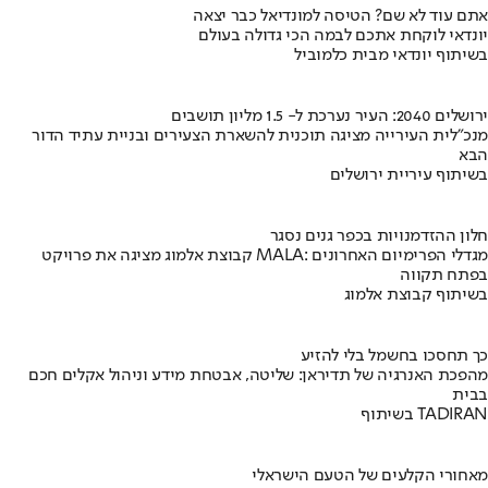
אתם עוד לא שם? הטיסה למונדיאל כבר יצאה
יונדאי לוקחת אתכם לבמה הכי גדולה בעולם
בשיתוף יונדאי מבית כלמוביל
ירושלים 2040: העיר נערכת ל- 1.5 מליון תושבים
מנכ"לית העירייה מציגה תוכנית להשארת הצעירים ובניית עתיד הדור
הבא
בשיתוף עיריית ירושלים
חלון ההזדמנויות בכפר גנים נסגר
קבוצת אלמוג מציגה את פרויקט MALA: מגדלי הפרימיום האחרונים
בפתח תקווה
בשיתוף קבוצת אלמוג
כך תחסכו בחשמל בלי להזיע
מהפכת האנרגיה של תדיראן: שליטה, אבטחת מידע וניהול אקלים חכם
בבית
בשיתוף TADIRAN
מאחורי הקלעים של הטעם הישראלי