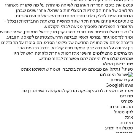
ביוני, ממש ביום הקולנוע הישראלי.
פגשנו את כוכבי הסדרה האהובה לשיחה מיוחדת על מה שקורה מאחורי
הקלעים של אחת הקומדיות המצליחות בישראל. אחרי שנים שבהן
הדמויות הפכו לחלק בלתי נפרד מהתרבות הישראלית ועם עשרות
ציטוטים אייקונים שנהיו חלק שגור מהשיח ברשתות החברתיות ובכלל -
הקומדיה המצליחה סופסוף מגיעה לבתי הקולנוע.
כ"נ שני רפאלוב
תפסה את כוכבי הסרט
קרן מור, דניאל סטיופין, אמיר שורוש
ומיה לנדסמן
,
יחד עם
רמי קאשי וצביקה הדר
שמצטרפים לקאסט הקבוע,
ודיברה איתם על החוויה החדשה של צילומי הסרט. הם סיפרו על ההבדלים
בין עבודה על הסדרה לבין הפקת סרט קולנוע, נזכרו ברגעים הכי
המצחיקים מהצילומים וחשפו איזו דמות אחרת מ׳קופה ראשית׳ היו
שמחים לגלם אילו הייתה להם אפשרות לבחור מחדש.
צפו בראיון המלא.
טעינו? נתקן! אם מצאתם טעות בכתבה, נשמח שתשתפו אותנו
עקבו אחרינו
G
o
o
g
l
e
News
אמיר שורוש
מיה לנדסמן
צביקה הדר
קולנוע
קופה ראשית
קרן מור
מדורים
ספורט
תרבות ובידור
לייף סטייל
אוכל
תיירות
טכנולוגיה ומדע