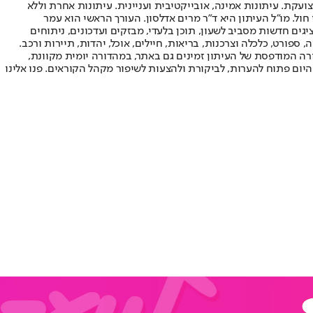
ועקת. עיתונות אמינה, אובייקטיבית ועניינית. עיתונות אחרת וללא
עור החשיפה הגבוה ביותר בימי חול. מו"ל העיתון היא ד"ר מרים אדלסון. העורך הראשי הוא עמר
 והעורך המייסד הוא עמוס רגב. אתרי האינטרנט של "ישראל היום" בעברית ובאנגלית, כמו כן היישומונים (אפליקציות) לאנדרואיד ול-iOS, מציגים חדשות מסביב לשעון, תוכן בלעדי, מבזקים ועדכונים, ניתוחים
, ספורט, כלכלה וצרכנות, בריאות, חיילים, אוכל, יהדות, תיירות ורכב.
דורה המודפסת של העיתון זמינים גם באתר, במהדורה יומית מקוונת,
היום פתוח להערות, לביקורת ולהצעות לשיפור מקהל הקוראים. פנו אלינו