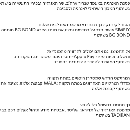
פסגת האנרגיה במעמד שגריר ארה"ב, שר האנרגיה ובכירי התעשייה בישראל
בשיתוף המכון הישראלי לאנרגיה ולסביבה
הסוד לקיר נקי: כך תבחרו צבע שמתאים לבית שלכם
מומחה BG BOND עושה סדר על המדפים ומציג את מותג הצבע SIMPLY
בשיתוף BG BOND
אל תחמיצו! גם אתם יכולים להרוויח מהמונדיאל
יחסי הימור משופרים, הפקדות ב-Apple Pay ותשלום זכיות מיידי
בשיתוף המועצה להסדר ההימורים בספורט
הפרויקט החדש שמסקרן רוכשים בפתח תקווה
קבוצת אלמוג מציגה את פרויקט MALA: מגדלי הפרימיום האחרונים בפתח תקווה
בשיתוף קבוצת אלמוג
כך תחסכו בחשמל בלי להזיע
מהפכת האנרגיה של תדיראן: שליטה, אבטחת מידע וניהול אקלים חכם בבי
בשיתוף TADIRAN