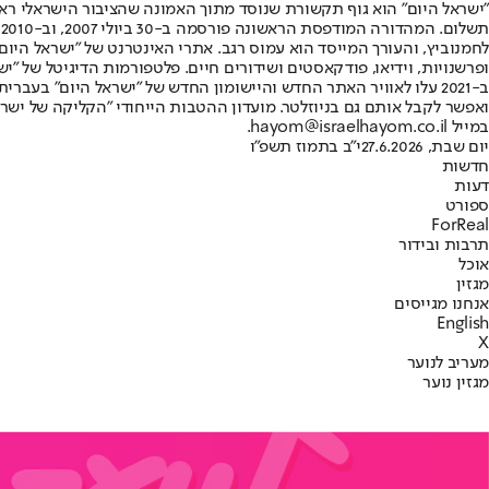
"ישראל היום" הוא גוף תקשורת שנוסד מתוך האמונה שהציבור הישראלי ראוי 
ת
ופרשנויות, וידיאו, פודקאסטים ושידורים חיים. פלטפורמות הדיגיטל של "ישרא
ב-2021 עלו לאוויר האתר החדש והיישומון החדש של "ישראל היום" בע
ואפשר לקבל אותם גם בניוזלטר. מועדון ההטבות הייחודי "הקליקה של ישרא
במייל hayom@israelhayom.co.il.
יום שבת, 27.6.2026
י"ב בתמוז תשפ"ו
חדשות
דעות
ספורט
ForReal
תרבות ובידור
אוכל
מגזין
אנחנו מגייסים
English
X
מעריב לנוער
מגזין נוער