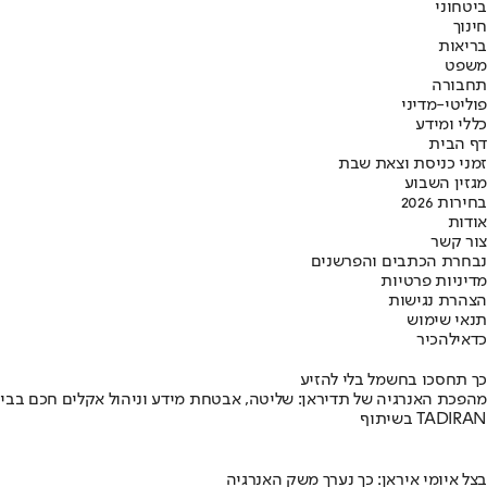
ביטחוני
חינוך
בריאות
משפט
תחבורה
פוליטי-מדיני
כללי ומידע
דף הבית
זמני כניסת וצאת שבת
מגזין השבוע
בחירות 2026
אודות
צור קשר
נבחרת הכתבים והפרשנים
מדיניות פרטיות
הצהרת נגישות
תנאי שימוש
כדאי
להכיר
כך תחסכו בחשמל בלי להזיע
מהפכת האנרגיה של תדיראן: שליטה, אבטחת מידע וניהול אקלים חכם בבי
בשיתוף TADIRAN
בצל איומי איראן: כך נערך משק האנרגיה