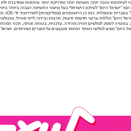
לעיתונות טובה יותר, מאוזנת יותר ומדויקת יותר. עיתונות שמדברת ולא צ
שלום. המהדורה המודפסת הראשונה פורסמה ב-30 ביולי 2007, וב-2010 הפך "ישראל היום" לעיתון הישראלי בעל שי
לחמנוביץ,
ל היום" כוללות ערוצי חדשות ודעות, תרבות ובידור, לייף סטייל, טכנולוגיה
ברית, במטרה לספק לגולשים חוויה מהירה, עדכנית, בטוחה ונוחה. תכני המה
ל היום" מציע לגולשי האתר הנחות ומבצעים על מוצרים ושירותים. ישראל 