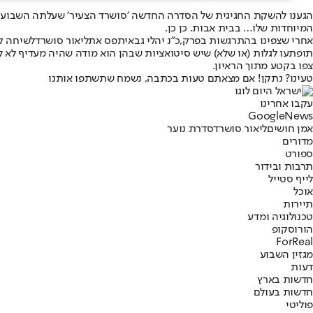
הגענו להשקת החגיגית של הסדרה החדשה ׳סושרד הצעיר׳ שעלתה השבוע 
המיוחדות שלו… בבית אבות. כן כן.
אחרי שצפינו בהתרגשות בפרק,
כ"נ יהלי גבאי
תפס את
ליאור סושרד
לשיחה ק
תופתעו לגלות (או שלא) שיש סיטואציות שבהן הוא מודה שהיה מעדיף לא 
צפו בקטע מתוך הראיון.
טעינו? נתקן! אם מצאתם טעות בכתבה, נשמח שתשתפו אותנו
עקבו אחרינו
G
o
o
g
l
e
News
אמן חושים
ליאור סושרד
סדרת נוער
מדורים
ספורט
תרבות ובידור
לייף סטייל
אוכל
תיירות
טכנולוגיה ומדע
הורוסקופ
ForReal
מגזין השבוע
דעות
חדשות בארץ
חדשות בעולם
פוליטי