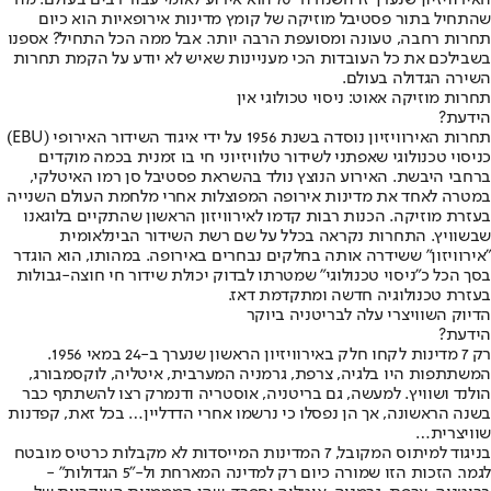
האירוויזיון שנערך זו השנה ה-70 הוא אירוע לאומי עבור רבים בעולם. מה
שהתחיל בתור פסטיבל מוזיקה של קומץ מדינות אירופאיות הוא כיום
תחרות רחבה, טעונה ומסועפת הרבה יותר. אבל ממה הכל התחיל? אספנו
בשבילכם את כל העובדות הכי מעניינות שאיש לא יודע על הקמת תחרות
השירה הגדולה בעולם.
תחרות מוזיקה אאוט: ניסוי טכולוגי אין
הידעת?
תחרות האירוויזיון נוסדה בשנת 1956 על ידי איגוד השידור האירופי (EBU)
כניסוי טכנולוגי שאפתני לשידור טלוויזיוני חי בו זמנית בכמה מוקדים
ברחבי היבשת. האירוע הנוצץ נולד בהשראת פסטיבל סן רמו האיטלקי,
במטרה לאחד את מדינות אירופה המפוצלות אחרי מלחמת העולם השנייה
בעזרת מוזיקה. הכנות רבות קדמו לאירוויזון הראשון שהתקיים בלוגאנו
שבשוויץ. התחרות נקראה בכלל על שם רשת השידור הבינלאומית
"אירוויזון" ששידרה אותה בחלקים נבחרים באירופה. במהותו, הוא הוגדר
בסך הכל כ"ניסוי טכנולוגי" שמטרתו לבדוק יכולת שידור חי חוצה-גבולות
בעזרת טכנולוגיה חדשה ומתקדמת דאז.
הדיוק השוויצרי עלה לבריטניה ביוקר
הידעת?
רק 7 מדינות לקחו חלק באירוויזיון הראשון שנערך ב-24 במאי 1956.
המשתתפות היו בלגיה, צרפת, גרמניה המערבית, איטליה, לוקסמבורג,
הולנד ושוויץ. למעשה, גם בריטניה, אוסטריה ודנמרק רצו להשתתף כבר
בשנה הראשונה, אך הן נפסלו כי נרשמו אחרי הדדליין… בכל זאת, קפדנות
שוויצרית…
בניגוד למיתוס המקובל, 7 המדינות המייסדות לא מקבלות כרטיס מובטח
לגמר. הזכות הזו שמורה כיום רק למדינה המארחת ול-"5 הגדולות" -