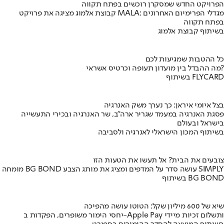
הפרויקט החדש שמסקרן רוכשים בפתח תקווה
קבוצת אלמוג מציגה את פרויקט MALA: מגדלי הפרימיום האחרונים
בפתח תקווה
בשיתוף קבוצת אלמוג
כל ההטבות שמגיעות לכם
מה ההבדל בין מועדון תעופה וכרטיס אשראי?
בשיתוף FLYCARD
בצל איומי איראן: כך נערך משק האנרגיה
פסגת האנרגיה במעמד שגריר ארה"ב, שר האנרגיה ובכירי התעשייה
בישראל ובעולם
בשיתוף המכון הישראלי לאנרגיה ולסביבה
צובעים את הבית? אל תעשו את הטעות הזו
מומחה BG BOND עושה סדר על המדפים ומציג את מותג הצבע SIMPLY
בשיתוף BG BOND
שיא של 600 מיליון שקל: הטוטו עושה מהפיכה
יחסי הימור משופרים, הפקדות ב-Apple Pay ותשלום זכיות מיידי