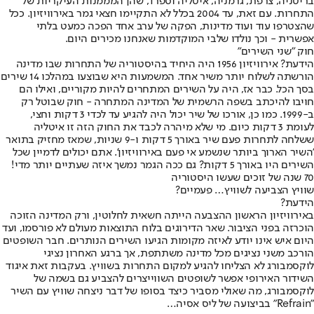
בריטניה, צרפת, גרמניה, איטליה וספרד, שהן המממנות העיקריות של
התחרות. עם זאת, עד 2004 בכלל לא התקיימו חצאי גמר באירוויזיון. ככל
שהצטרפו עוד ועוד מדינות, הפקה של ערב אחד הפכה כמעט בלתי
אפשרית - וכך נולדו שלבי המוקדמות שאנחנו מכירים היום.
חוק "שני השירים"
הידעת? אירוויזיון 1956 היה היחיד בהיסטוריה של התחרות שבו מדינה
הורשתה לשלוח יותר משיר אחד. המשמעות היא שבוצעו במהלכו 14 שירים
בסך הכל. כבר אז, היה על השירים המתחרים להיות מקוריים, ואילו הם
חויבו להיכתב בשפה הרשמית של המדינה המתחרה - חוק שבוטל רק
ב-1999. כמו כן, אורכו של שיר יכול היה להגיע עד לכדי 3 דקות וחצי,
לעומת 3 דקות כיום. מי שלא מיהרה לכבד את החוק הזה זו איטליה
ששלחה לתחרות פעם שיר באורך 5 דקות ו-9 שניות, שמאז מחזיק בתואר
'השיר הארוך ביותר שנשמע אי פעם באירוויזיון'. אתם יכולים לדמיין שכל
השירים היו באורך 5 דקות? גם ככה הגמר נמשך איזה שעתיים יותר מדי!
70 שנה של זוכים שעשו היסטוריה
שוויץ הצביעה לשוויץ… פעמיים?
הידעת?
באירוויזיון הראשון ההצבעה הייתה חשאית לחלוטין, ורק המדינה הזוכה
הוכרזה בפני הציבור. שאר הדירוגים בלוח התוצאות מעולם לא פורסמו, ועד
היום איש אינו יודע לאיזה מקומות הגיעו השירים הנותרים. חבר השופטים
הורכב משני נציגים מכל מדינה משתתפת, אך ברגע האחרון נציגי
לוקסמבורג לא הצליחו להגיע למקום התחרות בשוויץ. בעקבות זאת איגוד
השידור האירופי אפשר לשופטים השווייצרים להצביע גם בשמה של
לוקסמבורג, מה שאולי מסביר כיצד בסופו של דבר ניצחה שוויץ עם השיר
"Refrain" בביצועה של ליס אסיה…