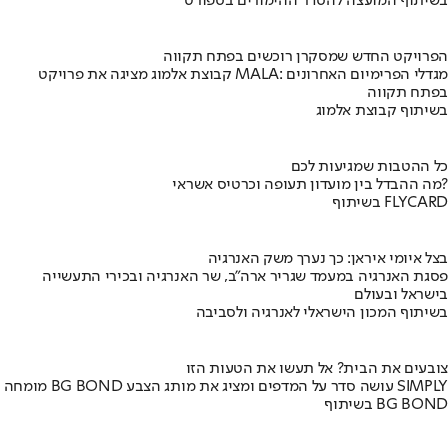
בשיתוף המועצה להסדר ההימורים בספורט
הפרויקט החדש שמסקרן רוכשים בפתח תקווה
קבוצת אלמוג מציגה את פרויקט MALA: מגדלי הפרימיום האחרונים
בפתח תקווה
בשיתוף קבוצת אלמוג
כל ההטבות שמגיעות לכם
מה ההבדל בין מועדון תעופה וכרטיס אשראי?
בשיתוף FLYCARD
בצל איומי איראן: כך נערך משק האנרגיה
פסגת האנרגיה במעמד שגריר ארה"ב, שר האנרגיה ובכירי התעשייה
בישראל ובעולם
בשיתוף המכון הישראלי לאנרגיה ולסביבה
צובעים את הבית? אל תעשו את הטעות הזו
מומחה BG BOND עושה סדר על המדפים ומציג את מותג הצבע SIMPLY
בשיתוף BG BOND