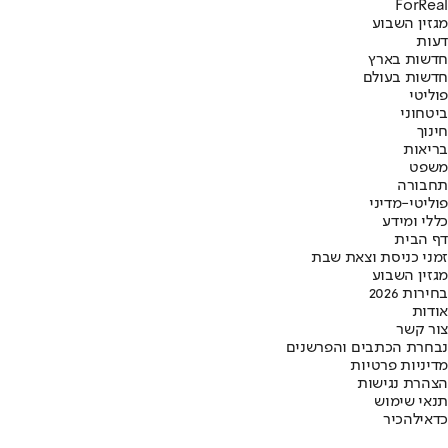
ForReal
מגזין השבוע
דעות
חדשות בארץ
חדשות בעולם
פוליטי
ביטחוני
חינוך
בריאות
משפט
תחבורה
פוליטי-מדיני
כללי ומידע
דף הבית
זמני כניסת וצאת שבת
מגזין השבוע
בחירות 2026
אודות
צור קשר
נבחרת הכתבים והפרשנים
מדיניות פרטיות
הצהרת נגישות
תנאי שימוש
כדאי
להכיר