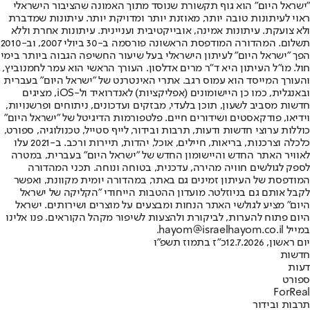
"ישראל היום" הוא גוף תקשורת שנוסד מתוך האמונה שהציבור הישראלי
ראוי לעיתונות טובה יותר, מאוזנת יותר ומדויקת יותר. עיתונות שמדברת
ולא צועקת. עיתונות אמינה, אובייקטיבית ועניינית. עיתונות אחרת וללא
תשלום. המהדורה המודפסת הראשונה פורסמה ב-30 ביולי 2007, וב-2010
הפך "ישראל היום" לעיתון הישראלי בעל שיעור החשיפה הגבוה ביותר בימי
חול. מו"ל העיתון היא ד"ר מרים אדלסון. העורך הראשי הוא עמר לחמנוביץ,
והעורך המייסד הוא עמוס רגב. אתרי האינטרנט של "ישראל היום" בעברית
ובאנגלית, כמו כן היישומונים (אפליקציות) לאנדרואיד ול-iOS, מציגים
חדשות מסביב לשעון, תוכן בלעדי, מבזקים ועדכונים, ניתוחים ופרשנויות,
וידיאו, פודקאסטים ושידורים חיים. פלטפורמות הדיגיטל של "ישראל היום"
כוללות ערוצי חדשות ודעות, תרבות ובידור, לייף סטייל, טכנולוגיה, ספורט,
כלכלה וצרכנות, בריאות, חיילים, אוכל, יהדות, תיירות ורכב. ב-2021 עלו
לאוויר האתר החדש והיישומון החדש של "ישראל היום" בעברית, במטרה
לספק לגולשים חוויה מהירה, עדכנית, בטוחה ונוחה. תכני המהדורה
המודפסת של העיתון זמינים גם באתר, במהדורה יומית מקוונת, ואפשר
לקבל אותם גם בניוזלטר. מועדון ההטבות הייחודי "הקליקה של ישראל
היום" מציע לגולשי האתר הנחות ומבצעים על מוצרים ושירותים. ישראל
היום פתוח להערות, לביקורת ולהצעות לשיפור מקהל הקוראים. פנו אלינו
במייל hayom@israelhayom.co.il.
יום ראשון, 12.7.2026
כ"ז בתמוז תשפ"ו
חדשות
דעות
ספורט
ForReal
תרבות ובידור