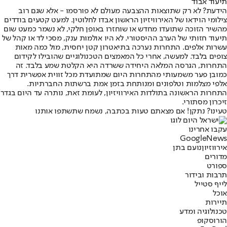
תיעוד אבוד
הידעת? לא רק שתוצאות ההצבעה מעולם לא פורסמו - אלא שגם רוב
צילומי הוידאו של האירוויזיון הראשון אבדו לחלוטין. למעט קטעים בודדים
מהשיר הזוכה שתועדו מחדש או שוחזרו באופן חלקי, לא נשמר כמעט שום
תיעוד חזותי של הערב ההיסטורי. לא היו אולמות ענק, מסכי לד או קהל של
עשרות אלפים. התחרות נערכה בתיאטרון קטן יחסית, מול כמה מאות
צופים בלבד. למעשה, אחרי כל המאמצים הטכנולוגיים שהובילו לקידום
התחרות, הגרסה המלאה היחידה ששרדה היא הקלטת שמע בלבד. זה
כמובן פער משמעותי מהתחרות היום שמתועדת מכל זווית אפשרית דרך
אלפי מצלמות וטלפונים ומנותחת בזמן אמת ברשתות החברתיות.
התחרות הראשונה בתולדות האירוויזיון, לעומת זאת, נותרה עד היום בגדר
זיכרון מסתורי.
טעינו? נתקן! אם מצאתם טעות בכתבה, נשמח שתשתפו אותנו
עקבו אחרינו
G
o
o
g
l
e
News
אירווזיון
נועם בתן
מדורים
ספורט
תרבות ובידור
לייף סטייל
אוכל
תיירות
טכנולוגיה ומדע
הורוסקופ