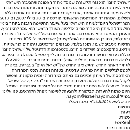
"ישראל היום" הוא גוף תקשורת שנוסד מתוך האמונה שהציבור הישראלי
ראוי לעיתונות טובה יותר, מאוזנת יותר ומדויקת יותר. עיתונות שמדברת
ולא צועקת. עיתונות אמינה, אובייקטיבית ועניינית. עיתונות אחרת וללא
תשלום. המהדורה המודפסת הראשונה פורסמה ב-30 ביולי 2007, וב-2010
הפך "ישראל היום" לעיתון הישראלי בעל שיעור החשיפה הגבוה ביותר בימי
חול. מו"ל העיתון היא ד"ר מרים אדלסון. העורך הראשי הוא עמר לחמנוביץ,
והעורך המייסד הוא עמוס רגב. אתרי האינטרנט של "ישראל היום" בעברית
ובאנגלית, כמו כן היישומונים (אפליקציות) לאנדרואיד ול-iOS, מציגים
חדשות מסביב לשעון, תוכן בלעדי, מבזקים ועדכונים, ניתוחים ופרשנויות,
וידיאו, פודקאסטים ושידורים חיים. פלטפורמות הדיגיטל של "ישראל היום"
כוללות ערוצי חדשות ודעות, תרבות ובידור, לייף סטייל, טכנולוגיה, ספורט,
כלכלה וצרכנות, בריאות, חיילים, אוכל, יהדות, תיירות ורכב. ב-2021 עלו
לאוויר האתר החדש והיישומון החדש של "ישראל היום" בעברית, במטרה
לספק לגולשים חוויה מהירה, עדכנית, בטוחה ונוחה. תכני המהדורה
המודפסת של העיתון זמינים גם באתר, במהדורה יומית מקוונת, ואפשר
לקבל אותם גם בניוזלטר. מועדון ההטבות הייחודי "הקליקה של ישראל
היום" מציע לגולשי האתר הנחות ומבצעים על מוצרים ושירותים. ישראל
היום פתוח להערות, לביקורת ולהצעות לשיפור מקהל הקוראים. פנו אלינו
במייל hayom@israelhayom.co.il.
יום שלישי, 4.8.2026
כ"א באב תשפ"ו
חדשות
דעות
ספורט
ForReal
תרבות ובידור