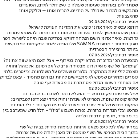
שמתחילים בארוחת טעימות שעולה כ-290 דולר לאדם, הסועדים
מתבקשים למרוח שוקולד על הידיים, להריח אותו – וללקק אותו
מהאצבעות
אופיר רבינוביץ'
09.06.2026
דווקא עכשיו: מאיר אדוני כובש את המדינה העוינת לישראל
בזמן שהוא ממשיך לעורר סערות ברשתות החברתיות ולהשמיע עמדות
נחרצות, מאיר אדוני רושם הצלחה דווקא במדינה שבה היחס לישראל הפך
טעון במיוחד • מסעדת SAMNA שלו הפכה לאחד המקומות המבוקשים
ביותר בריביירה הספרדית
אופיר רבינוביץ'
07.06.2026
המסעדה הכי מדוברת בת"א יקרה בטירוף – אבל האם היא שווה את זה?
"קומראן" של שף מושיק רוט מבטיחה ערב של אסקפיזם, אלכוהול וחוויה
נוצצת: לולייניות מהתקרה, מלצרים שעולים על השולחנות, צ'ייסרים בלתי
נגמרים ומחירים שממש לא מתביישים להיות גבוהים מתמיד • יצאנו לבדוק
אם מאחורי השואו הגדול מסתתרת גם מסעדת שף טובה
אופיר רבינוביץ'
02.06.2026
אייל שני פתח מקום חדש – והוא לא דומה לשום דבר שהכרתם
שלוש קומות שונות, תפריט לא שגרתי וחוק אחד יוצא דופן למבקרים:
המקום החדש של אייל שני כבר מעורר לא מעט סקרנות • בלי הזמנות
מראש ובלי הגדרות ברורות, נפתח השבוע "ביז'ו" - חלל חדש שמערבב בין
בר, מסעדה, מועדון תרבות וגלריה
אופיר רבינוביץ'
31.05.2026
במחיר שלא לכל כיס: מצאנו ארוחת טעימות סודית בבית של שף
בתוך הבית הפרטי של השף טומאס יול באבן יהודה מוגשת ארוחת