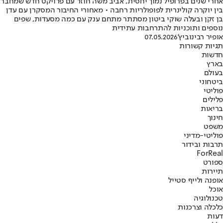
אחרי שנים בפרופיל נמוך יחסית, אביב משה חוזר עם פרויקט חדש שמחבר
בין יוקרה קולינרית לפופולריות רחבה • מאחורי החיבור המסקרן עם עדן
בן זקן ובעלה שוקי ביטון מסתתר מתחם ענק עם כמה מסעדות, שפים
נוספים ותוכניות להתרחבות עתידית
אופיר רבינוביץ'
07.05.2026
תגיות קשורות
חדשות
בארץ
בעולם
ביטחוני
פוליטי
פלילים
בריאות
חינוך
משפט
פוליטי-מדיני
תרבות ובידור
ForReal
ספורט
תיירות
אופנה ולייף סטייל
אוכל
טכנולוגיה
כלכלה וצרכנות
דעות