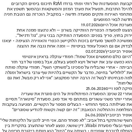
קבוצת המסעדנות של רותי ומתי ברודו R2M תיכנס בימים הקרובים
להיכל התרבות, תפעיל את מערך המזון והמשקאות ובהמשך תשפץ את
מתחמי האירוח ותקים מסעדה חדשה • במקביל, הוכרזה גם הטבת חניה
חדשה לבאי המופעים
מערכת אוכל היום
19.07.2026
הגענו למסעדה הכפרית הוותיקה בשרון – ולא נרגענו ממנה אחת
ירוק בחוץ, פריך בפנים: המסעדה הוותיקה בבני ציון, "גוז' ודניאל",
ממשיכה למשוך סועדים בזכות הלוקיישן הכפרי והאווירה הנעימה • יצאנו
לבדוק אם גם האוכל עומד בציפיות – ומנה אחת גנבה את ההצגה
אופיר רבינוביץ'
02.07.2026
"היום כולם מחפשים אוכל שמח": חמודי עוקלה בראיון אינטימי
הוא כמעט עזב את ישראל ויצא למסע בעולם, אבל בסופו של דבר חזר
הביתה • אחרי שהבליח על מסכינו ב"משחקי השף", חמודי עוקלה פותח
את "לולוליש" בחיפה, מדבר על הקשיים בלהיות שף ערבי בישראל ומגלה
למה מבחינתו לבשל זה הרבה יותר ממקצוע: "אני לא רק מבשל, זאת גם
שליחות"
מיקה לופו וייס
25.06.2026
אחרי 22 שנים: המסעדה המיתולוגית על הים סוגרת את שעריה
אחרי יותר משני עשורים במתחם סי אנד סאן, מסעדת "סיטארה" תסיים
את פעילותה בסוף החודש • הבעלים מספר על הקשיים, הפגיעה בעקבות
המלחמה וההחלטה הכואבת: "זה יום קשה וקשוח להודיע שסוגרים"
אופיר רבינוביץ'
24.06.2026
השף שהותקף בתל אביב: "לא מפחד מהם, אני חייב להגן על הלקוחות שלי"
השף ובעלי מסעדת Wabi, דין שושני, נפצע לאחר שהתערב בתקרית בין
הומלס לרוכבת אופניים • בשיחה עם "היום" הוא מותח ביקורת חריפה על