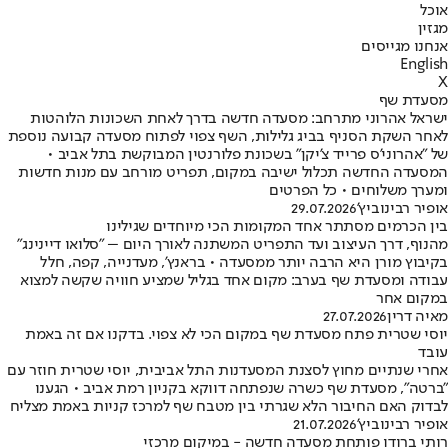
אוכל
מגזין
אנחנו מגייסים
English
X
מסעדת שף
ישראל אהרוני מתרחב: מסעדה חדשה בדרך לאחת השכונות הלוהטות
לאחר השקת הסניף בביג גלילות, השף צפוי לפתוח מסעדה קבועה נוספת
של "אהרוני'ס פרייד צ'יקן" בשכונת פלורנטין המבוקשת בתל אביב •
המסעדה החדשה תכלול ישיבה במקום, תפריט מורחב עם מנות חדשות
ומערך משלוחים • כל הפרטים
אופיר רבינוביץ'
29.07.2026
בין הכרמים מסתתר אחד המקומות הכי מיוחדים שגילינו
מהנוף, דרך העיצוב ועד התפריט המשתנה לאורך היום – "סלואו דיינינג"
בקיבוץ מורן היא הרבה יותר ממסעדה • בראנץ', מעדנייה, קפה, חלל
עבודה ומסעדת שף בערב: מקום אחד בגליל שמציע חוויה שקשה למצוא
במקום אחר
מאיה דרין
27.07.2026
יוסי שטרית פתח מסעדת שף במקום הכי לא צפוי. בדקנו אם זה באמת
עובד
אחרי שנתיים מחוץ לסצנת המסעדנות התל אביבית, יוסי שטרית חוזר עם
"ברטה", מסעדת שף כשרה שנפתחה דווקא בקניון רמת אביב • הגענו
לבדוק האם החיבור הלא שגרתי בין מטבח שף למרכז קניות באמת מצליח
אופיר רבינוביץ'
21.07.2026
רותי ברודו פותחת מסעדה חדשה - במיקום מרכזי