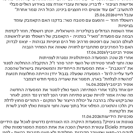
אדישות הציבור • לדבריו, עשרות עוברי אורח צפו באירוע האלים מבלי
להתערב: "אם עוד אנשים היו חוצצים בינינו, הכול היה נגמר אחרת"
ענבל חייט
23.06.2026
רושפלד חוזר – והפעם עם מטבח כשר: בדקנו האם הקאמבק עומד
בציפיות
אחד השמות הגדולים בקולינריה הישראלית, יונתן רושפלד, חוזר לקדמת
הבמה עם מסעדת "מארי" בנתניה • הקאמבק של רושפלד מגיע לראשונה
לעולם הכשר, עם רופטופ מרהיב מול הים וציפיות גבוהות • יצאנו לבדוק
האם כל המרכיבים מתחברים לחוויה ששווה את המחיר הגבוה
אופיר רבינוביץ'
17.06.2026
אחרי 25 שנה: המסעדה המיתולוגית נסגרת לצמיתות
שנה וחצי לאחר פטירתו של השף יזהר סהר ז"ל, התקבלה ההחלטה לסגור
את "רוטנברג" - אחת המסעדות הייחודיות והמשפיעות בישראל שהפכה
ליעד עלייה לרגל • המסעדה שפעלה בגבול ירדן והייתה מחלוצות תנועת
"מהשדה לצלחת" בארץ, תסגור את שעריה בסוף חודש דצמבר
אופיר רבינוביץ'
14.06.2026
יום אחד בלבד אחרי הפתיחה: השף נאלץ לסגור את המסעדה החדשה
מה שהיה אמור להיות שבוע פתיחה חגיגי הפך למרוץ נגד הזמן, לאחר
שהביקוש עלה בהרבה על יכולת הייצור של המקום • התורים מחוץ לדלת
רק הלכו והתארכו, המלאי אזל בתוך שעה וחצי והצוות נאלץ לסרב לשרת
את הלקוחות
סוכנויות הידיעות
11.06.2026
גאונות או גימיק? במסעדת היוקרה הזו האורחים נדרשים לאכול עם הידיים
מסעדת Elcielo עטורת המישלן הפכה את אחת המנות המפורסמות שלה
לטקס רב-חושי שמעורר סקרנות, מחלוקת ולא מעט תגובות ברשת • לפני