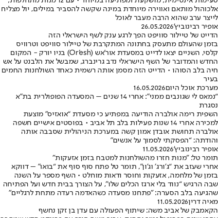
טעימות אינטימית, מושקעת ומפתיעה במיוחד • עם 12 מנות מתחלפות,
אלכוהול מותאם ואווירה מיוחדת במינה שקשה להסביר במילים, יול מצליח
לייצר ערב שהוא הרבה מעבר לאוכל
אופיר רבינוביץ'
26.05.2026
הדייט של טיילור סוויפט הפך לרגע ענק לשף הישראלי הזה
בזמן שהעולם מתעסק בחתונה המתקרבת של טיילור סוויפט וטרוויס
קלסי, השניים יצאו לדייט במסעדת אור'אש (Or’esh) בניו יורק - המקום
החדש והמדובר של השף הישראלי נדב גרינברג, שמבשל את הלבנט על אש
חיה בלב הסוהו • הדייט הזה מסמן אותה רשמית כאחד השולחנות החמים
בעיר
מערכת אוכל היום
16.05.2026
“נמאס לי שגונבים ממני”: אחרי 14 שנים – המסעדה הפופולרית בת"א
נסגרת
השפית רימה אולברה הודיעה במפתיע כי מסעדת “אואזיס” מוצעת
למכירה אחרי 14 שנות פעילות בלב תל אביב • בפוסטים אישיים חשפה
אולברה תחושת אובדן אמון קשה במערכת הניהולית שסבבה אותה
והודתה: “הפסקתי לסמוך על אנשים”
אופיר רבינוביץ'
11.05.2026
תומר טל: "מנות חזרו מהשולחנות למטבח בזמן אזעקות"
אחרי שעזב את “ג׳ורג׳ וג׳ון”, תומר טל פתח סוף סוף את “בואו” – דווקא
בזמן של מלחמה, אזעקות וחוסר ודאות מוחלט • השף מספר על השנה
שבה הרגיש “נווד בלי ארגז הכלים שלו”, על הצורך בבית חדש ועל הפתיחה
שהגיעה בלב הסערה: "פתחנו מסעדה כשהאדמה רעדה מתחת לרגליים"
מאיה דרין
11.05.2026
הקאמבק של אביב משה: שיתוף הפעולה עם עדן בן זקן נחשף