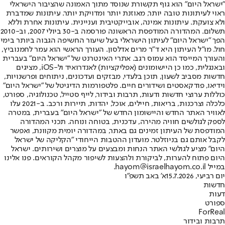
"ישראל היום" הוא גוף תקשורת שנוסד מתוך האמונה שהציבור הישראלי
ראוי לעיתונות טובה יותר, מאוזנת יותר ומדויקת יותר. עיתונות שמדברת
ולא צועקת. עיתונות אמינה, אובייקטיבית ועניינית. עיתונות אחרת וללא
תשלום. המהדורה המודפסת הראשונה פורסמה ב-30 ביולי 2007, וב-2010
הפך "ישראל היום" לעיתון הישראלי בעל שיעור החשיפה הגבוה ביותר בימי
חול. מו"ל העיתון היא ד"ר מרים אדלסון. העורך הראשי הוא עמר לחמנוביץ,
והעורך המייסד הוא עמוס רגב. אתרי האינטרנט של "ישראל היום" בעברית
ובאנגלית, כמו כן היישומונים (אפליקציות) לאנדרואיד ול-iOS, מציגים
חדשות מסביב לשעון, תוכן בלעדי, מבזקים ועדכונים, ניתוחים ופרשנויות,
וידיאו, פודקאסטים ושידורים חיים. פלטפורמות הדיגיטל של "ישראל היום"
כוללות ערוצי חדשות ודעות, תרבות ובידור, לייף סטייל, טכנולוגיה, ספורט,
כלכלה וצרכנות, בריאות, חיילים, אוכל, יהדות, תיירות ורכב. ב-2021 עלו
לאוויר האתר החדש והיישומון החדש של "ישראל היום" בעברית, במטרה
לספק לגולשים חוויה מהירה, עדכנית, בטוחה ונוחה. תכני המהדורה
המודפסת של העיתון זמינים גם באתר, במהדורה יומית מקוונת, ואפשר
לקבל אותם גם בניוזלטר. מועדון ההטבות הייחודי "הקליקה של ישראל
היום" מציע לגולשי האתר הנחות ומבצעים על מוצרים ושירותים. ישראל
היום פתוח להערות, לביקורת ולהצעות לשיפור מקהל הקוראים. פנו אלינו
במייל hayom@israelhayom.co.il.
יום רביעי, 15.7.2026
א' באב תשפ"ו
חדשות
דעות
ספורט
ForReal
תרבות ובידור