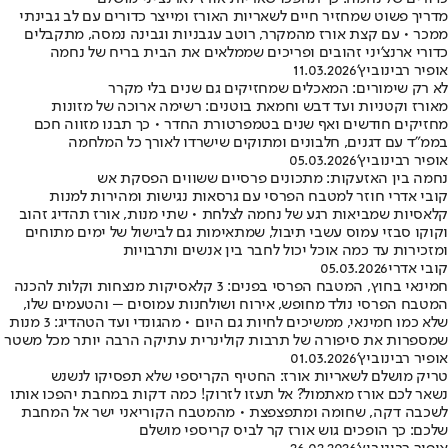
מדריך פשוט שמחזיר חיים לשאריות האורז ומייצר כדורים עם לב גבינתי
ממכר • עם קצת אורז מהמקרר, רוטב עגבניות וגבינה נמסה, מתקבלים
כדורי ארנצ'יני זהובים ופריכים שממלאים את הבית בריח של נחמה
אופיר רבינוביץ'
11.03.2026
לא רק שימורים: המאכלים שמחזיקים גם שנים בלי מקרר
מאורז וקטניות ועד דבש וחמאת בוטנים: רשימה ארוכה של מזונות
מחזיקים חודשים ואף שנים בטמפרטורת החדר • כך תבנו מזווה חכם
בממ"ד עם דגנים, חלבונים ומתוקים שישרדו לאורך כל המלחמה
אופיר רבינוביץ'
05.03.2026
נחמה בין האזעקות: מתכונים פרסיים ששווים הפסקת אש
קובי אדרי חוזר למטבח הפרסי עם גרסאות נגישות ומהירות למנות
קלאסיות שמביאות רגע של נחמה לצלחת • שתי מנות, אורז תהדיג זהוב
וקוקו סבזי עמוס עשבי תיבול, שמתאימות גם לבישול של ימים מתוחים
ומזכירות עד כמה אוכל יכול לחבר בין אנשים ותרבויות
קובי אדרי
05.03.2026
חמינאי בחוץ, המטבח הפרסי בפנים: 3 קלאסיקות מנצחות וקלות להכנה
המטבח הפרסי נולד מחופש, אירוח ושולחנות עמוסים – והטעמים שלו,
שלא כמו חמינאי, ממשיכים לחיות גם היום • מהגונדי ועד הטהדיג: 3 מנות
שמספרות את סיפורה של תרבות קולינרית עתיקה הרבה יותר מכל משטר
אופיר רבינוביץ'
01.03.2026
טריק מושלם לשאריות אורז: החטיף הקריספי שלא תפסיקו לנשנש
נשאר לכם אורז מאתמול? אל תעזו לזרוק! כמה דקות במחבת יהפכו אותו
לשכבה דקה, שחומה ומתפצפצת • מהמטבח הקוריאני ישר אל המחבת
שלכם: כך הופכים גוש אורז קר לביס קריספי מושלם