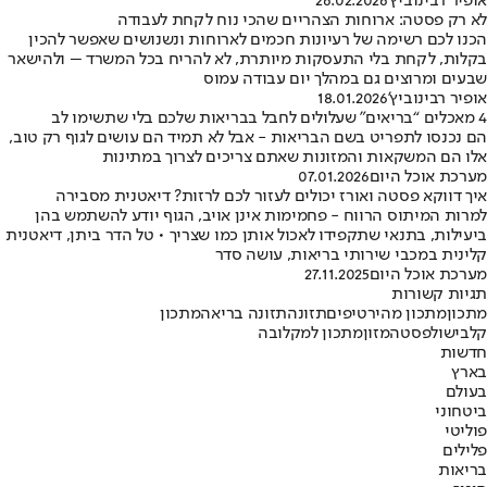
אופיר רבינוביץ'
26.02.2026
לא רק פסטה: ארוחות הצהריים שהכי נוח לקחת לעבודה
הכנו לכם רשימה של רעיונות חכמים לארוחות ונשנושים שאפשר להכין
בקלות, לקחת בלי התעסקות מיותרת, לא להריח בכל המשרד – ולהישאר
שבעים ומרוצים גם במהלך יום עבודה עמוס
אופיר רבינוביץ'
18.01.2026
4 מאכלים “בריאים" שעלולים לחבל בבריאות שלכם בלי שתשימו לב
הם נכנסו לתפריט בשם הבריאות - אבל לא תמיד הם עושים לגוף רק טוב,
אלו הם המשקאות והמזונות שאתם צריכים לצרוך במתינות
מערכת אוכל היום
07.01.2026
איך דווקא פסטה ואורז יכולים לעזור לכם לרזות? דיאטנית מסבירה
למרות המיתוס הרווח - פחמימות אינן אויב, הגוף יודע להשתמש בהן
ביעילות, בתנאי שתקפידו לאכול אותן כמו שצריך • טל הדר ביתן, דיאטנית
קלינית במכבי שירותי בריאות, עושה סדר
מערכת אוכל היום
27.11.2025
תגיות קשורות
מתכון
מתכון מהיר
טיפים
תזונה
תזונה בריאה
מתכון
קל
בישול
פסטה
מזון
מתכון למקלובה
חדשות
בארץ
בעולם
ביטחוני
פוליטי
פלילים
בריאות