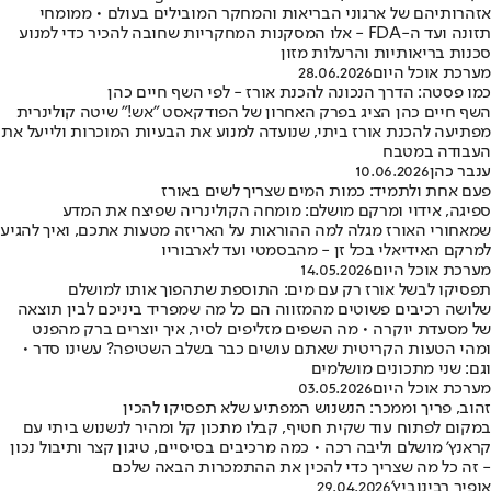
אזהרותיהם של ארגוני הבריאות והמחקר המובילים בעולם • ממומחי
תזונה ועד ה-FDA - אלו המסקנות המחקריות שחובה להכיר כדי למנוע
סכנות בריאותיות והרעלות מזון
מערכת אוכל היום
28.06.2026
כמו פסטה: הדרך הנכונה להכנת אורז - לפי השף חיים כהן
השף חיים כהן הציג בפרק האחרון של הפודקאסט "אש!" שיטה קולינרית
מפתיעה להכנת אורז ביתי, שנועדה למנוע את הבעיות המוכרות ולייעל את
העבודה במטבח
ענבר כהן
10.06.2026
פעם אחת ולתמיד: כמות המים שצריך לשים באורז
ספיגה, אידוי ומרקם מושלם: מומחה הקולינריה שפיצח את המדע
שמאחורי האורז מגלה למה ההוראות על האריזה מטעות אתכם, ואיך להגיע
למרקם האידיאלי בכל זן - מהבסמטי ועד לארבוריו
מערכת אוכל היום
14.05.2026
תפסיקו לבשל אורז רק עם מים: התוספת שתהפוך אותו למושלם
שלושה רכיבים פשוטים מהמזווה הם כל מה שמפריד ביניכם לבין תוצאה
של מסעדת יוקרה • מה השפים מזליפים לסיר, איך יוצרים ברק מהפנט
ומהי הטעות הקריטית שאתם עושים כבר בשלב השטיפה? עשינו סדר •
וגם: שני מתכונים מושלמים
מערכת אוכל היום
03.05.2026
זהוב, פריך וממכר: הנשנוש המפתיע שלא תפסיקו להכין
במקום לפתוח עוד שקית חטיף, קבלו מתכון קל ומהיר לנשנוש ביתי עם
קראנץ' מושלם וליבה רכה • כמה מרכיבים בסיסיים, טיגון קצר ותיבול נכון
- זה כל מה שצריך כדי להכין את ההתמכרות הבאה שלכם
אופיר רבינוביץ'
29.04.2026