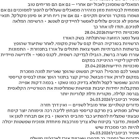
המאכלים שמסוכן לאכול יום אחרי – גם אם הם מריחים טוב
מומחית לבטיחות מזון מזהירה ממאכלים שעלולים להפוך למסוכנים גם אם
נשמרו במקרר ונראים תקינים • גם אם אין ריח חריג או סימן מקולקל, תנאי
אחסון לא נכונים עלולים לאפשר לחיידקים לשגשג • הרשימה המלאה
לפניכם, תודו לנו אחר כך
סוכנויות הידיעות
28.04.2026
גועל נפש: הזוועה שהתגלתה בשק האורז
הרשויות בטורקיה הטילו קנס על שוק מקומי, לאחר שתיעוד שהופץ
ברשתות החברתיות חשף צואת חתולים על אורז בתפזורת • התמונות
עוררו סערה ברשת, הובילו לבדיקה רשמית, לקנס כספי - ולדרישה מיידית
לתיקון ליקויי ההיגיינה במקום
סוכנויות הידיעות
23.04.2026
נשאר לכם מהסיר? הטריק הפשוט שהופך שאריות למנה ממכרת
במקום לזרוק אורז מבושל, טריק קצר בתנור הופך אותו לבסיס קריספי
וזהוב שאפשר לקפל ולמלא בדיוק כמו טאקו • בכמה דקות אפייה
מתקבלות יחידות יציבות וגמישות שמחליפות את הטורטייה הקלאסית
בגרסה קלילה, מקורית ודלת קלוריות יותר
אופיר רבינוביץ'
24.03.2026
כדורים קטלניים: אחד מוביל לשניים – ואין דרך חזרה
שילוב מפתיע בין מרקם קריספי מבחוץ לליבה רכה ונימוחה יוצר קינוח
טבעוני שמצליח להפתיע כבר מהביס הראשון • בין אם תבחרו לטגן או
לאפות, מדובר בקינוח שלא צריך מורכבות מיוחדת ומוכיח שפשטות יכולה
להיות הכי ממכרת שיש
אופיר רבינוביץ'
24.03.2026
כדורים של נחמה: כך תהפכו שאריות אורז לארנצ'יני מושלם