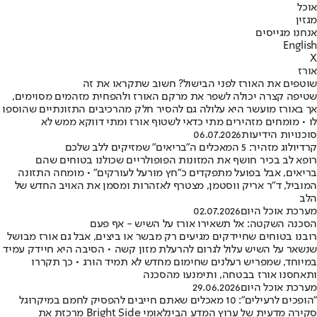
אוכל
מגזין
אנחנו מגייסים
English
X
אורז
שוטפים את האורז לפני הבישול? חשוב שתקראו את זה
שטיפה קצרה יכולה לשפר את מרקם האורז ולהפחית מזהמים מסוימים,
אך באורז מועשר היא עלולה גם להסיר חלק מהרכיבים התזונתיים שהוספו
לו • מומחים מזהירים מתי כדאי לשטוף אורז ומתי דווקא ממש לא
סוכנויות הידיעות
06.07.2026
קרדיולוג מזהיר: 5 המאכלים ה"בריאים" שמזיקים ללב שלכם
רופא לב בכיר חושף את המזונות הפופולריים שכולנו בטוחים שהם
בריאים, אבל בפועל מתפקדים כ"חץ מורעל לעורקים" • מומחה התזונה
המוביל, ד"ר אריק ווסטמן, מצטרף לאזהרות ומסמן את האויב החדש של
הלב
מערכת אוכל היום
02.07.2026
הסכנה השקטה: אל תשאירו אורז על השיש - אף פעם
רובנו בטוחים שחיידקים מגיעים רק מבשר או ביצים, אבל גם אורז מבושל
שנשאר על השיש עלול לגרום להרעלת מזון קשה • הסיבה היא חיידק עמיד
במיוחד, שמפריש רעלנים שחימום מחדש לא תמיד הורג • כך תקררו
ותאחסנו אורז בבטחה, ותימנעו מהסכנה
מערכת אוכל היום
29.06.2026
"הופכים לרעילים": 10 מאכלים שאתם חייבים להפסיק לחמם במיקרוגל
סקירה מדעית של ערוץ המדע הבינלאומי Bright Side מרכזת את