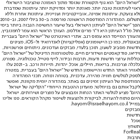
"ישראל היום" הוא גוף תקשורת שנוסד מתוך האמונה שהציבור הישראלי
ראוי לעיתונות טובה יותר, מאוזנת יותר ומדויקת יותר. עיתונות שמדברת
ולא צועקת. עיתונות אמינה, אובייקטיבית ועניינית. עיתונות אחרת וללא
תשלום. המהדורה המודפסת הראשונה פורסמה ב-30 ביולי 2007, וב-2010
הפך "ישראל היום" לעיתון הישראלי בעל שיעור החשיפה הגבוה ביותר בימי
חול. מו"ל העיתון היא ד"ר מרים אדלסון. העורך הראשי הוא עמר לחמנוביץ,
והעורך המייסד הוא עמוס רגב. אתרי האינטרנט של "ישראל היום" בעברית
ובאנגלית, כמו כן היישומונים (אפליקציות) לאנדרואיד ול-iOS, מציגים
חדשות מסביב לשעון, תוכן בלעדי, מבזקים ועדכונים, ניתוחים ופרשנויות,
וידיאו, פודקאסטים ושידורים חיים. פלטפורמות הדיגיטל של "ישראל היום"
כוללות ערוצי חדשות ודעות, תרבות ובידור, לייף סטייל, טכנולוגיה, ספורט,
כלכלה וצרכנות, בריאות, חיילים, אוכל, יהדות, תיירות ורכב. ב-2021 עלו
לאוויר האתר החדש והיישומון החדש של "ישראל היום" בעברית, במטרה
לספק לגולשים חוויה מהירה, עדכנית, בטוחה ונוחה. תכני המהדורה
המודפסת של העיתון זמינים גם באתר, במהדורה יומית מקוונת, ואפשר
לקבל אותם גם בניוזלטר. מועדון ההטבות הייחודי "הקליקה של ישראל
היום" מציע לגולשי האתר הנחות ומבצעים על מוצרים ושירותים. ישראל
היום פתוח להערות, לביקורת ולהצעות לשיפור מקהל הקוראים. פנו אלינו
במייל hayom@israelhayom.co.il.
מבזקים
חדשות
אוכל
תשחץ
ForReal
תרבות