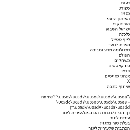
דעות
ספורט
מגזין
העיתון היומי
הורוסקופ
ישראל השבוע
כלכלה
לייף סטייל
מעריב לנוער
טכנולוגיה מדע וסביבה
העולם
משחקים
פודקאסטים
וידאו
אנחנו מגייסים
X
שיתוף כתבה
{"name":"\u05e2\u05d9\u05e8\u05d9\u05ea
\u05dc\u05d9\u05e0\u05d5\u05e8 -
\u05d4\u05d9\u05d5\u05dd"}
דף הבית
/
נבחרת הכתבים
/
עירית לינור
עירית לינור
בעלת טור במגזין
הכתבות שלעירית לינור