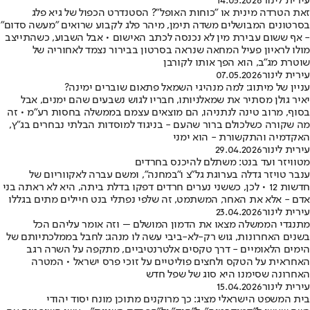
עירית לינור
14.05.2026
זאת הטרדה מינית או "כוחות האופל"? הסטנדרט הכפול של גיא פלג
בסרטונים המבושלים משדה תימן, מיהר פלג לקבוע שרואים "מעשה סדום"
- אף ששום עבירת מין לא נכנסה לכתב האישום • אבל השבוע, כשהתייצב
מולו לראיון פעיל המחאה שנראה בסרטון בבירור נצמד לאחוריה של
שוטרת מג"ב, הוא הפך אותו לקורבן
עירית לינור
07.05.2026
עניין של מיתוג: למה מנהיגי השמאל פתאום שוברים ימינה?
יאיר גולן מסתיר את שמאלניותו, חבריו לגוש נשבעים שהם ימנים, אבל
בסוף, מרוב טינה לנתניהו, הם מוצאים עצמם בממשלה בחסות רע"מ • זה
מה שקורה כשלכולם ברור שהעם - בניגוד למוסדות הבלתי נבחרים בג"ץ,
האקדמיה והתקשורת - הוא ימני
עירית לינור
29.04.2026
מטוויזר ועד בנט: משתלם להיכנס בחרדים
ענבר טויזר גדלה בערוגת גל"צ ו"במחנה", ומשם עברה לאקווריום של
חדשות 12 • לכן, כששני נערים חרדים דפקו בדלת ביתה, היא לא ראתה בני
אדם - אלא את האחר, המשתמט, זה שלפי נפתלי בנט חיילים מתים בגללו
עירית לינור
23.04.2026
מתנגדי הממשלה מצאו את הדמון המושלם – וזה אומר עליהם הכל
בשנים האחרונות, גוש רק-לא-ביבי עשה לו מנהג: לחבל בממלכתיותם של
הימים הלאומיים - דרך טקסים אלטרנטיביים, מתקפה על השרה רגב
האחראית על הטקס ולחצים פוליטיים על זוכי פרס ישראל • המטרה
האחרונה שסימנו היא סוג של שפל חדש
עירית לינור
15.04.2026
בית המשפט הישראלי מציג: כך מרוקנים מתוכן מונח יסוד יהודי