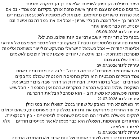
נשים במפלגה הן סימן לשפיות. אלא אם כן הן במקרה ימניות
בחוגים מסוימים עצם היותך אישה מזכה אותך בקידום ובמעמד • גם אם
את נעדרת כישורים מתאימים, ואם את לא מסוגלת לשכנע את הבוחרים
לבחור בך - אל דאגה, תקבלי שריון • אבל אם את במקרה גם אישה וגם
ימנית, זה כבר משהו אחר
עירית לינור
05.08.2026
בסוף כל טרור יהודי יושב ערבי עם יונת שלום. מה, לא?
מאות פיגועים פלסטיניים וטבח 7 באוקטובר מול מספר מצומצם של אירועי
אלימות יהודית – אבל בשמאל הישראלי מתעקשים לייצר משוואת אלימות
מופרכת ומגוחכת • וכך, איכשהו, יהודים שיצאו לטיול הופכים לאשמים
ברצח שלהם עצמם
עירית לינור
29.07.2026
כשבאופוזיציה אומרים "הסכמה רחבה" - לזה הם מתכוונים באמת
צמד המילים המבטיח הוא חלק מתפיסה רומנטית שכולם מחבקים
ואוהבים - אבל בדמוקרטיה, הבחירות הן הדרך שבה ציבור מביע את
השקפת עולמו ומבקש הכרעה במקרים שבהם אין הסכמה • חבל שיש
מחנה שכשהוא לא משיג רוב - הוא מסרב לקבל את ההכרעה
עירית לינור
22.07.2026
זה מעולם לא היה מאבק על שוויון בנטל. תשאלו את בנט וגולן
כל עוד החרדים מחזיקים את נתניהו בשלטון הם משתמטים, כשהם יכולים
להקים ממשלה בלעדיו הם הופכים לשותפים לגיטימיים • בין הסנקציות,
החיזורים וההטפות, השאלה היא כבר מזמן לא איך מגייסים חרדים – אלא
לאיזו קואליציה
עירית לינור
15.07.2026
משפט נתניהו דומה לשובר קופות של טום קרוז, ולא מהסיבה הנכונה