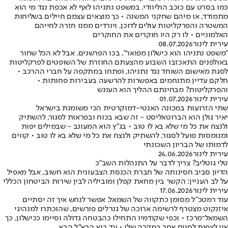
כמו בסרט עם כוכב הוליוודי, במשפט נתניהו לאף לא אכפת נגד מי הוא
מתמודד, או מיהם שחקני המשנה • כך מוצאים עצמם חיילים בשליחות
המשטרה והפרקליטות עולים לדוכן, ויורדים ממנו חזרה לחייהם
האלמוניים • לו רק היו חוקרים את החוקרים
עירית לינור
08.07.2026
"משפט נתניהו הוא כישלון מפואר", בכו הפרשנים. אבל לא הכל שחור
באולפנים התאכזבו השבוע מהצעתם החוזרת של השופטים לפרקליטות
לסגת מאישום השוחד נגד נתניהו, ופתחו במתקפה על חברי ההרכב •
חלקם עדיין מתנחמים באפשרות להרשעה בעבירות פחותות •
והפרקליטות? מבחינתם ההליך הוא העונש
עירית לינור
01.07.2026
שתי הזרועות במכונה האנטי-דמוקרטית הכי משומנת בישראל
יאיר גולן הוא הברוטאליסט - זה שבא בכוח ובפראות לסגור, להשתיק
ולנצח את כל מי שלא בא לו טוב • בג"ץ הוא המעונב - שבמילים יפות
ומנומסות פועל לסגור, להשתיק ולנצח את כל מי שלא בא לו טוב • קווים
לדמותו של הבריון השכונתי
עירית לינור
24.06.2026
טלי גוטליב? צריך לדבר על התנהלות השב"כ
הדיון סביב חסינותה של חברת הכנסת הצבעונית הוא חשוב, אבל מאפיל
על לב העניין: הקשר בין מחאת קפלן ומוביליה לבין שירות הביטחון הכללי
עירית לינור
17.06.2026
עוד רמטכ"ל מסומן כתקווה של השמאל. אפשר לנחש איך זה יסתיים
איזנקוט מצטרף לרשימה ארוכה של גנרלים פורשים, שהוכתרו למנהיגי
השמאל־מרכז • וכפי שקודמיו התחילו כהבטחה גדולה וסיימו ככישלון, כך
אין לצפות לסיום אחר במקרה שלו • עד בוא הרא"ל הבא