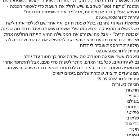
כשם שעשו ל"דמוקרטיה", ל"חוק" ול"הפרדת רשויות" - עשו השופטים עם
המונח "פיקוח נפש" כשקבעו שיש לחלל את השבת כדי לאפשר הפגנה •
מנשיא העליון כבר אין ציפיות, אבל מה עם השופטים הדתיים?
עירית לינור
09.04.2026
ממשלת השינוי נחרבה בגלל שנאת חינם. אף אחד שם לא למד את הלקח
כשממשלתו התפרקה, מצא בנט שלל אשמים שאותם איגד תחת מה שכינה
"מכונת הרעל" • אבל מה שפירק את הממשלה ההיא הייתה החלטה אחת
של שר הבריאות מטעם מרצ, שהעניקה לממשלה את הזהות שחסרה לה:
חילוניות דורסנית שבזה ליהדות
עירית לינור
02.04.2026
גיא פלג עשה שגיאה חמורה. מה שקרה אחר כך חמור עוד יותר
גם לעיתונאים, ככל בני האדם, מותר לטעות מדי פעם, אבל להתחפר אחרי
שנחשפה טעותך זו כבר בעיה • מזלם הטוב שמערכת המשפט, זו שעמה
הם צועדים יד ביד, שומרת עליהם בימים קשים
עירית לינור
25.03.2026
תגיות קשורות
חדשות
בארץ
בעולם
ביטחוני
פוליטי
פלילים
בריאות
חינוך
משפט