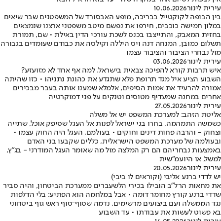
עירית לינור
10.06.2026
בין הבופה לקוקטייל בבריכה, מופע האבסורד של המשפטנים שבר שיאים
במלון חמישה כוכבים, חירפו את נפשם מיטב משפטני ארצנו שנמצאים
בחזית המאבק, והתייצבו בכנס לשכת עורכי הדין באילת • שם, תמורת
תשלום כמובן, המנחה דנה ויס היללה וקילסה את כבודם שעומדים בגבורה
מול נבחרי הציבור והציבור עצמו
עירית לינור
03.06.2026
איש תרבות קורא להפיכה צבאית בישראל. למה אף אחד לא מזועזע?
השבוע הציע איל מגד תרופת פלא שתגדע את כהונת נתניהו • כזו שהיתה
אמורה להרעיד את אמות הסיפים, אלמלא שמענו אותה בעבר מבכירים
אחרים במחנה שמעדיף מטוסים וטנקים על פני דמוקרטיה
עירית לינור
27.05.2026
אליטת הזהב: למערכת המשפט יש אל משלה
כשמשה התמהמה, בחרו בני ישראל לפנות אל העגל שסיפק אוכל, שתייה
וצחוק - והרבה פחות דינים וחוקים • בעולמם, העגל היה החוק עצמו •
ובעולמה של מערכת המשפט הישראלית, כללים שקבעו בני האדם
באמצעות נבחריהם הם רק המלצה מול מה שאומר העגל המודרני - בג"ץ,
למשל, או היועמ"שית
עירית לינור
20.05.2026
יש לדדי ברנע אליבי (וקוראים לו ביבי)
את מחאות הרל"ב הובילו בכירי הלשעברים ממערכת הביטחון, והיה סביר
שדדי ברנע קורץ מחומר דומה • אבל במלחמה הוא הפתיע: בלי הדלפות
נגד הממשלה ועם ביצועים מרשימים, נדמה שסוף־סוף ראש גוף ביטחוני
בא פשוט לעשות את עבודתו • עד השבוע