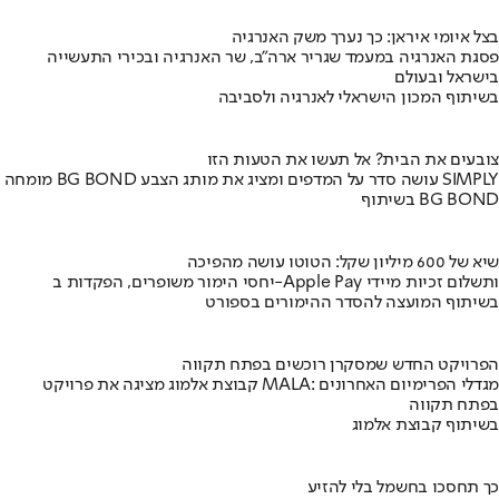
בצל איומי איראן: כך נערך משק האנרגיה
פסגת האנרגיה במעמד שגריר ארה"ב, שר האנרגיה ובכירי התעשייה
בישראל ובעולם
בשיתוף המכון הישראלי לאנרגיה ולסביבה
צובעים את הבית? אל תעשו את הטעות הזו
מומחה BG BOND עושה סדר על המדפים ומציג את מותג הצבע SIMPLY
בשיתוף BG BOND
שיא של 600 מיליון שקל: הטוטו עושה מהפיכה
יחסי הימור משופרים, הפקדות ב-Apple Pay ותשלום זכיות מיידי
בשיתוף המועצה להסדר ההימורים בספורט
הפרויקט החדש שמסקרן רוכשים בפתח תקווה
קבוצת אלמוג מציגה את פרויקט MALA: מגדלי הפרימיום האחרונים
בפתח תקווה
בשיתוף קבוצת אלמוג
כך תחסכו בחשמל בלי להזיע