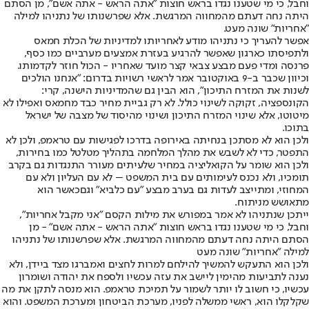
וחבל, כי מי שטענו נגדו בראש חוצות "אתה הראש - אתה אשם", מן הסתם
היתה נחה דעתם מהמחווה המרגשת. אלא שפרשנותו של נתניהו למילה
"אחריות" שונה מעט.
אפשר להעריך כי נתניהו מודע לאחריותו למדיניות של הכלת חמאס
ולתפיסתו כארגון שאפשר להרגיע בעזרת אמצעים מערביים כמו כסף,
פרנסה ומדי פעם מבצע צבאי קצר מועד שאחריו - הכול חוזר לקדמותו.
וכיוון שכבר ב-9 באוקטובר אמר לראשי רשויות בדרום: "אנחנו הולכים
לשנות את המזרח התיכון", הוא הבין גם שהמדיניות הישנה, קרי:
הקונספציה, זקוקה לשינוי כולל. לא רק גביית מחיר כבד מחמאס ואפילו לא
מיטוטו, אלא שינוי המזרח התיכון ושינוי מהיסוד של מצבה של ישראל
בתוכו.
ולכן הוא לא מסתכן בנחיתה באירופה בדרכו לפגישות עם טראמפ, ולכן לא
התפטר, כדי לא לשבש את מהלך המלחמה בתהליך מטלטל כמו בחירות,
ולכן הוא שומר על הקואליציה במחיר שלעיתים מעורר התנגדות גם בקרב
תומכיו, ולא נכנס לעימותים עם בית המשפט – לא עם העליון ולא עם
המחוזי, ומתייצב לעדות גם בערב מבצע "עם כלביא" וגם
כאשר הוא
מתאושש מניתוח
.
ייתכן שנתניהו לא אמר במפורש את מילות הקסם "אני מקבל אחריות",
וחבל, כי מי שטענו נגדו בראש חוצות "אתה הראש - אתה אשם" - מן
הסתם היתה נחה דעתם מהמחווה המרגשת. אלא שפרשנותו של נתניהו
למילה "אחריות" שונה מעט
ולכן הוא התעקש להמשיך להילחם למרות לחצים ואמברגו מצד ביידן, ולא
נענה לתביעות מהימין ליישב את עזה עכשיו ולספח את יהודה ושומרון
עכשיו, כי חשוב לו יותר לשמור על תמיכת טראמפ. הוא מנסה לתקן את מה
שקלקלו הוא, ראשי ממשלה לפניו, מערכת הביטחון ומערכת המשפט. והוא