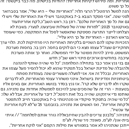
אחריות. ומה פירוש לקיחת אחריות? להודות בכישלון. מה כבר ביקשנו? זה
כל כך פשוט.
הנה למשל הרמטכ"ל הרצי הלוי: "
האחריות שלי - היא שלי
", אמר בפברואר
לפני שנה. "אני מפקד הצבא ב-7 באוקטובר ויש לי את האחריות שלי ויש לי
גם את כל סך האחריות שלכם". רונן בר, ראש השב"כ,
לקח אחריות
עוד
באוקטובר 2023: "למרות שורה של פעולות שביצענו, לצערי, בשבת לא
הצלחנו לייצר התרעה מספקת שתאפשר לסכל את המתקפה. כמי שעומד
בראש הארגון - האחריות על כך היא עליי".
הזכויות שקנו להם השניים בלקיחת האחריות היו מרחיקות לכת. הלוי ערך
תחקירים שצה"ל עצמו מצא כי הם לוקים בחסר. רונן בר, בחסות מערכת
המשפט, סירב להיות מפוטר על ידי הממשלה. ואחר כך אותה מערכת
עיכבה בחודשים ארוכים מינוי ראש שב"כ חדש.
גם בני גנץ אמר כבר בתחילה המלחמה: "כל מי שהיה שותף להנהגה
ולהובלה של מדינת ישראל בכל תפקיד שהוא לא יכול להסיר מעל עצמו את
האחריות, ובכלל זה אני. אני למעלה מעשרים שנה בעמדות מפתח
ביטחוניות ומדיניות בישראל. אינני משחרר עצמי מהאחריות, לא לדברים
שקרו ולא לדברים שלא קרו". אז גנץ בסדר בנושא האחריות. אם באים אליו
בטענות - הרי זה על שהסכים שוב להיכנס לממשלת אחדות עם נתניהו. גם
שותפו גדי איזנקוט, שהיה בכל זאת רמטכ"ל, דיבר על אחריות, אבל לא שלו:
"כל מי שהיה בתפקיד פיקודי או מנהיגותי ב-7 באוקטובר חייב להתפטר
ולקחת אחריות", ואז האשים את נתניהו, בנובמבר 25' ש"לא לקח אחריות
עד עכשיו".
נתניהו: "בלבנון צריכים להבין שחיזבאללה גורר אותם למלחמה" // איתי
בית-און/ לע״מ, סאונד: ניר שרף/ לע״מ
ייתכן שנתניהו לא אמר במפורש את מילות הקסם "אני לוקח אחריות",