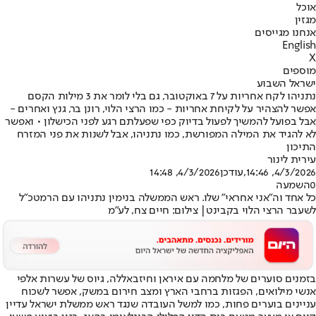
אוכל
מגזין
אנחנו מגייסים
English
X
מוספים
ישראל השבוע
נתניהו לקח אחריות על 7 באוקטובר, גם בלי לומר את 3 מילות הקסם
אפשר להצהיר על לקיחת אחריות - כמו הרצי הלוי, רונן בר, גנץ ואחרים -
אבל בפועל להמשיך לפעול בדיוק כפי שפעלתם רגע לפני הכישלון • ואפשר
לא להגיד את המילה המפורשת, כמו נתניהו, אבל לשנות את פני המזרח
התיכון
עירית לינור
4/3/2026, 14:46
,עודכן
4/3/2026, 14:48
0
השמעה
כל אחד וה"אני אחראי" שלו. ראש הממשלה בנימין נתניהו עם הרמטכ"ל
לשעבר הרצי הלוי בקבינט| צילום: חיים צח, לע"מ
בזמנים סוערים של מלחמה עם איראן וחיזבאללה, גיוס של עשרות אלפי
אנשי מילואים, הפגזות ברחבי הארץ ומצב חירום במשק, אפשר לשכוח
עניינים בוערים פחות, כמו למשל העובדה שנגד ראש ממשלת ישראל עדיין