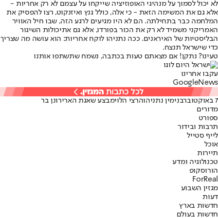
לא יכול לסמוך על מנהיגי האופוזיציה שייקחו על עצמם לא רק אחריות -
אלא גם את המשימה הזאת - כי אלה, כולל גנץ ואיזנקוט, רצו להפסיק את
המלחמה כבר בתחילתה. הם לא היו מגיעים לרגע הזה, שבו חיל האוויר
האמריקני משמיד לא רק את הכור בפורדו, אלא גם את
יכולות השיגור
הבליסטיות של האיראנים
. ככה נתניהו לוקח אחריות: הוא עושה מה שצריך
כדי שישראל תנצח.
טעינו? נתקן! אם מצאתם טעות בכתבה, נשמח שתשתפו אותנו
עקבו אחרינו
G
o
o
g
l
e
News
7 באוקטובר
בנימין נתניהו
הרצי הלוי
מבצע שאגת הארי
רונן בר
מדורים
ספורט
תרבות ובידור
לייף סטייל
אוכל
תיירות
טכנולוגיה ומדע
הורוסקופ
ForReal
מגזין השבוע
דעות
חדשות בארץ
חדשות בעולם