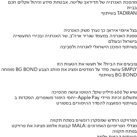
מהפכת האנרגיה של תדיראן: שליטה, אבטחת מידע וניהול אקלים חכם
בבית
בשיתוף TADIRAN
בצל איומי איראן: כך נערך משק האנרגיה
פסגת האנרגיה במעמד שגריר ארה"ב, שר האנרגיה ובכירי התעשייה
בישראל ובעולם
בשיתוף המכון הישראלי לאנרגיה ולסביבה
צובעים את הבית? אל תעשו את הטעות הזו
מומחה BG BOND עושה סדר על המדפים ומציג את מותג הצבע SIMPLY
בשיתוף BG BOND
שיא של 600 מיליון שקל: הטוטו עושה מהפיכה
יחסי הימור משופרים, הפקדות ב-Apple Pay ותשלום זכיות מיידי
בשיתוף המועצה להסדר ההימורים בספורט
הפרויקט החדש שמסקרן רוכשים בפתח תקווה
קבוצת אלמוג מציגה את פרויקט MALA: מגדלי הפרימיום האחרונים
בפתח תקווה