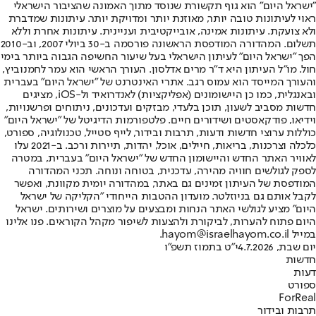
"ישראל היום" הוא גוף תקשורת שנוסד מתוך האמונה שהציבור הישראלי
ראוי לעיתונות טובה יותר, מאוזנת יותר ומדויקת יותר. עיתונות שמדברת
ולא צועקת. עיתונות אמינה, אובייקטיבית ועניינית. עיתונות אחרת וללא
תשלום. המהדורה המודפסת הראשונה פורסמה ב-30 ביולי 2007, וב-2010
הפך "ישראל היום" לעיתון הישראלי בעל שיעור החשיפה הגבוה ביותר בימי
חול. מו"ל העיתון היא ד"ר מרים אדלסון. העורך הראשי הוא עמר לחמנוביץ,
והעורך המייסד הוא עמוס רגב. אתרי האינטרנט של "ישראל היום" בעברית
ובאנגלית, כמו כן היישומונים (אפליקציות) לאנדרואיד ול-iOS, מציגים
חדשות מסביב לשעון, תוכן בלעדי, מבזקים ועדכונים, ניתוחים ופרשנויות,
וידיאו, פודקאסטים ושידורים חיים. פלטפורמות הדיגיטל של "ישראל היום"
כוללות ערוצי חדשות ודעות, תרבות ובידור, לייף סטייל, טכנולוגיה, ספורט,
כלכלה וצרכנות, בריאות, חיילים, אוכל, יהדות, תיירות ורכב. ב-2021 עלו
לאוויר האתר החדש והיישומון החדש של "ישראל היום" בעברית, במטרה
לספק לגולשים חוויה מהירה, עדכנית, בטוחה ונוחה. תכני המהדורה
המודפסת של העיתון זמינים גם באתר, במהדורה יומית מקוונת, ואפשר
לקבל אותם גם בניוזלטר. מועדון ההטבות הייחודי "הקליקה של ישראל
היום" מציע לגולשי האתר הנחות ומבצעים על מוצרים ושירותים. ישראל
היום פתוח להערות, לביקורת ולהצעות לשיפור מקהל הקוראים. פנו אלינו
במייל hayom@israelhayom.co.il.
יום שבת, 4.7.2026
י"ט בתמוז תשפ"ו
חדשות
דעות
ספורט
ForReal
תרבות ובידור