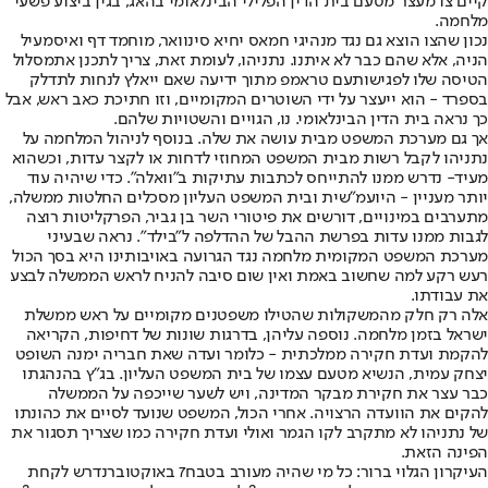
קיים צו מעצר מטעם בית הדין הפלילי הבינלאומי בהאג, בגין ביצוע פשעי
מלחמה.
נכון שהצו הוצא גם נגד מנהיגי חמאס יחיא סינוואר, מוחמד דף ואיסמעיל
הניה, אלא שהם כבר לא איתנו. נתניהו, לעומת זאת, צריך לתכנן את
מסלול
הטיסה שלו לפגישות
עם טראמפ מתוך ידיעה שאם ייאלץ לנחות לתדלק
בספרד - הוא ייעצר על ידי השוטרים המקומיים, וזו חתיכת כאב ראש, אבל
כך נראה בית הדין הבינלאומי. נו, הגויים והשטויות שלהם.
אך גם מערכת המשפט מבית עושה את שלה. בנוסף לניהול המלחמה על
נתניהו לקבל רשות מבית המשפט המחוזי לדחות או לקצר עדות, ו
כשהוא
מעיד
- נדרש ממנו להתייחס לכתבות עתיקות ב"וואלה". כדי שיהיה עוד
יותר מעניין - היועמ"שית ובית המשפט העליון מסכלים החלטות ממשלה,
מתערבים במינויים, דורשים את פיטורי השר בן גביר, הפרקליטות רוצה
לגבות ממנו עדות בפרשת ההבל של ההדלפה ל"בילד". נראה שבעיני
מערכת המשפט המקומית מלחמה נגד הגרועה באויבותינו היא בסך הכול
רעש רקע למה שחשוב באמת ואין שום סיבה להניח לראש הממשלה לבצע
את עבודתו.
אלה רק חלק מהמשקולות שהטילו משפטנים מקומיים על ראש ממשלת
ישראל בזמן מלחמה. נוספה עליהן, בדרגות שונות של דחיפות, הקריאה
להקמת ועדת חקירה ממלכתית - כלומר ועדה שאת חבריה ימנה השופט
יצחק עמית, הנשיא מטעם עצמו של בית המשפט העליון. בג"ץ בהנהגתו
כבר עצר את חקירת מבקר המדינה, ויש לשער שייכפה על הממשלה
להקים את הוועדה הרצויה. אחרי הכול, המשפט שנועד לסיים את כהונתו
של נתניהו לא מתקרב לקו הגמר ואולי ועדת חקירה כמו שצריך תסגור את
הפינה הזאת.
העיקרון הגלוי ברור: כל מי שהיה מעורב בטבח
7 באוקטובר
נדרש לקחת