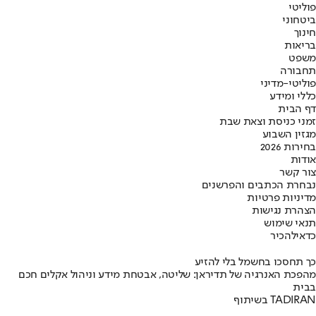
פוליטי
ביטחוני
חינוך
בריאות
משפט
תחבורה
פוליטי-מדיני
כללי ומידע
דף הבית
זמני כניסת וצאת שבת
מגזין השבוע
בחירות 2026
אודות
צור קשר
נבחרת הכתבים והפרשנים
מדיניות פרטיות
הצהרת נגישות
תנאי שימוש
כדאי
להכיר
כך תחסכו בחשמל בלי להזיע
מהפכת האנרגיה של תדיראן: שליטה, אבטחת מידע וניהול אקלים חכם
בבית
בשיתוף TADIRAN