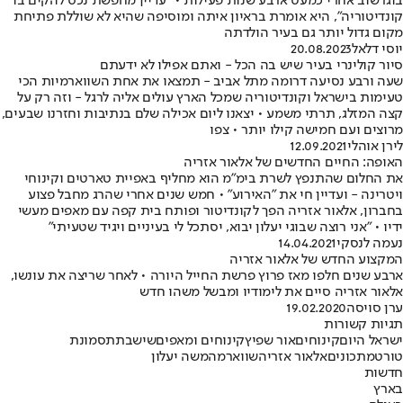
בוגרשוב אחרי כמעט ארבע שנות פעילות • "עדיין מחפשת נכס להקים בו
קונדיטוריה", היא אומרת בראיון איתה ומוסיפה שהיא לא שוללת פתיחת
מקום גדול יותר גם בעיר הולדתה
יוסי דלאל
20.08.2023
סיור קולינרי בעיר שיש בה הכל - ואתם אפילו לא ידעתם
שעה ורבע נסיעה דרומה מתל אביב - תמצאו את אחת השווארמיות הכי
טעימות בישראל וקונדיטוריה שמכל הארץ עולים אליה לרגל - וזה רק על
קצה המזלג, תרתי משמע • יצאנו ליום אכילה שלם בנתיבות וחזרנו שבעים,
מרוצים ועם חמישה קילו יותר • צפו
לירן אוהלי
12.09.2021
האופה: החיים החדשים של אלאור אזריה
את החלום שהתנפץ לשרת בימ"מ הוא מחליף באפיית טארטים וקינוחי
ויטרינה - ועדיין חי את "האירוע" • חמש שנים אחרי שהרג מחבל פצוע
בחברון, אלאור אזריה הפך לקונדיטור ופותח בית קפה עם מאפים מעשי
ידיו • "אני רוצה שבוגי יעלון יבוא, יסתכל לי בעיניים ויגיד שטעיתי"
נעמה לנסקי
14.04.2021
המקצוע החדש של אלאור אזריה
ארבע שנים חלפו מאז פרוץ פרשת החייל היורה • לאחר שריצה את עונשו,
אלאור אזריה סיים את לימודיו ומבשל משהו חדש
ערן סויסה
19.02.2020
תגיות קשורות
ישראל היום
קינוחים
אור שפיץ
קינוחים ומאפים
שישבת
תסמונת
טורט
מתכונים
אלאור אזריה
שווארמה
משה יעלון
חדשות
בארץ