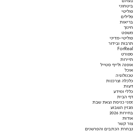
בעולם
ביטחוני
פוליטי
פלילים
בריאות
חינוך
משפט
פוליטי-מדיני
תרבות ובידור
ForReal
ספורט
תיירות
אופנה ולייף סטייל
אוכל
טכנולוגיה
כלכלה וצרכנות
דעות
כללי ומידע
דף הבית
זמני כניסת וצאת שבת
מגזין השבוע
בחירות 2026
אודות
צור קשר
נבחרת הכתבים והפרשנים