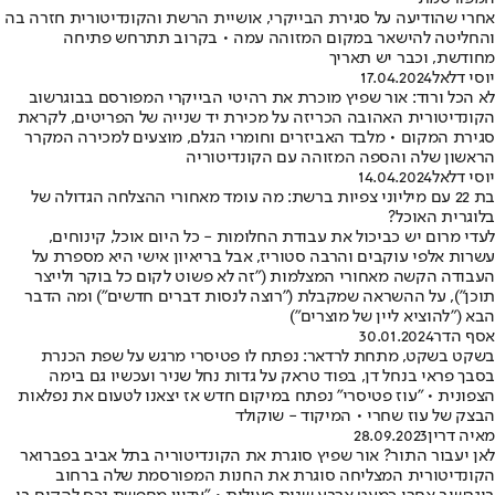
אחרי שהודיעה על סגירת הבייקרי, אושיית הרשת והקונדיטורית חזרה בה
והחליטה להישאר במקום המזוהה עמה • בקרוב תתרחש פתיחה
מחודשת, וכבר יש תאריך
יוסי דלאל
17.04.2024
לא הכל ורוד: אור שפיץ מוכרת את רהיטי הבייקרי המפורסם בבוגרשוב
הקונדיטורית האהובה הכריזה על מכירת יד שנייה של הפריטים, לקראת
סגירת המקום • מלבד האביזרים וחומרי הגלם, מוצעים למכירה המקרר
הראשון שלה והספה המזוהה עם הקונדיטוריה
יוסי דלאל
14.04.2024
בת 22 עם מיליוני צפיות ברשת: מה עומד מאחורי ההצלחה הגדולה של
בלוגרית האוכל?
לעדי מרום יש כביכול את עבודת החלומות - כל היום אוכל, קינוחים,
עשרות אלפי עוקבים והרבה סטוריז, אבל בריאיון אישי היא מספרת על
העבודה הקשה מאחורי המצלמות ("זה לא פשוט לקום כל בוקר ולייצר
תוכן"), על ההשראה שמקבלת ("רוצה לנסות דברים חדשים") ומה הדבר
הבא ("להוציא ליין של מוצרים")
אסף הדר
30.01.2024
בשקט בשקט, מתחת לרדאר: נפתח לו פטיסרי מרגש על שפת הכנרת
בסבך פראי בנחל דן, בפוד טראק על גדות נחל שניר ועכשיו גם בימה
הצפונית • "עוז פטיסרי" נפתח במיקום חדש אז יצאנו לטעום את נפלאות
הבצק של עוז שחרי • המיקוד - שוקולד
מאיה דרין
28.09.2023
לאן יעבור התור? אור שפיץ סוגרת את הקונדיטוריה בתל אביב בפברואר
הקונדיטורית המצליחה סוגרת את החנות המפורסמת שלה ברחוב