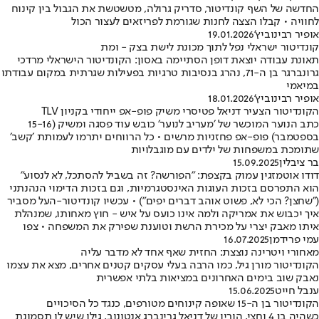
החדשה של השף קונדיטור, סדריק גרולה, מטשטשת את הגבול בין קינוח
לחוויה • קבלו הצצה לחנות שגורמת לפריזאים לעצור הכול
אופיר רבינוביץ'
19.01.2026
קונדיטור ישראלי נפל לתוך מכונת לישת בצק - ומת
תאונת עבודה יוצאת דופן הסתיימה באסון: הקונדיטור הישראלי מרדכי
גרונברגר בן ה-71, נהרג בנסיבות טרגיות בפעילות שגרתית במקום עבודתו
במיאמי
אופיר רבינוביץ'
18.01.2026
הקונדיטור הצעיר דניאל פטיסרי משיק פופ-אפ ייחודי בקניון TLV
כתב הנוער המוכשר של ׳מעריב לנוער׳ כובש עוד פסגה ומשיק (15-16
בספטמבר) פופ-אפ פחזניות מרשים • כל הרווחים יתרמו לעמותת ׳קשב׳
שתומכת במשפחות של ילדים עם מוגבלויות
בר ציבלין
15.09.2025
דודו אוטמזגין עמוק בקצפת: "הפורשה? זה בשביל להסתכל, לא לנסוע"
הוא התפרסם בזכות העוגות האינסטגרמיות, וגם בזכות הדימוי הנהנתני
("שחצן? הכי לא, פשוט אוהב דברים יפים") • עכשיו קונדיטור-העל מסביר
איך יכבוש את אמריקה ולמה אינו כועס על איש - חוץ מאחותו, שמנהלת
איתו מאבק יצרי על מכירת הרשת וטוענת שפירק את המשפחה • צפו
עמי פרידמן
16.07.2025
מאחורי ויטרינה נוצצת: החזית שאף אחד לא מדבר עליה
הקונדיטור מורן גיל, כמו הרבה בעלי עסקים קטנים אחרים, מצא את עצמו
נאבק שוב בימים האחרונים במציאות בלתי אפשרית
ענבל חייט
15.06.2025
הקונדיטור בן ה-15 שאופה קינוחים מטורפים, כנגד כל הסיכויים
כשהיה בן 4 וחצי, הוריו של דניאל גרינברג אנטונוב, גילו שיש לו תסמונת