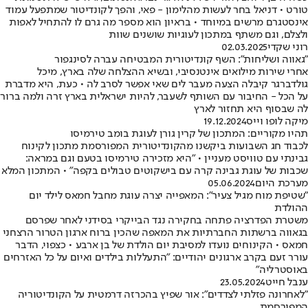
טורט • דניאל בחר לעשות מהלימון - פאי, והפך לקונדיטור שמתפעל עמוד
אינסטגרם מרשים במיוחד • בראיון הוא מספר מה גרם לו להתחיל לאפות
ולצלם, וגם משתף במתכון לעוגיות שושנים שוות
רוני שקדי
02.03.2025
"גאווה ושליחות": השף קונדיטורית המבטיחה עברה לסינגפור
אחרי שירות מילואים אינטנסיבי, ובשיא ההצלחה שלה בארץ, מיכל
גולדברגר קיבלה הצעה מעבר לים שאי אפשר לסרב לה • כעת, היא מדברת
על הכל - החיבור עם השותף לשעבר, להיות ישראלית בארץ זרה ולמה ברור
לה שבסוף היא תחזור לארץ
מיקה לופו וייס
19.12.2024
תהיו מקוריים: המתכון של קרין גורן לעוגת בומב טירמיסו
לכבוד חג השבועות ביקשנו מהקונדיטורית המפורסמת מתכון לקינוח
גבינתי עם טוויסט מעניין • "היא מזכירה טירמיסו בטעם וגם במראה:
שכבות של עוגת גבינה קרה עם בישקוטים טבולים בקפה" • המתכון המלא
מערכת היום
05.06.2024
"שטיפת מוח מגיל צעיר": המאפייה יצרה עוגת מחבל חמאס לילד יום
ההולדת
משטרת הפדרציה פתחה בחקירה נגד הבייקרי בסידני לאחר שפרסם
בגאווה ברשתות החברתיות את המאפה שהכין ברוח ארגון הטרור הרצחני
חמאס • הקינוחים נועדו למסיבת יום הולדת של בן ארבע • כצפוי, הדבר
עורר זעם בקרב ארגונים יהודיים: "התעללות בילדים ואיום על כל האזרחים
באוסטרליה"
ענבל חייט
23.05.2024
"לאחרונה פזלתי לצדדים": אור שפיץ בהכרזה דרמטית על הקונדיטוריה
המפורסמת