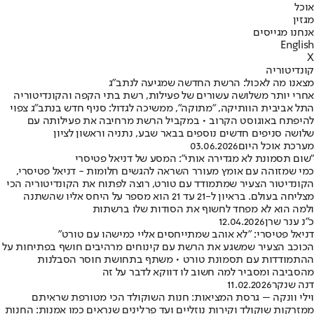
אוכל
מגזין
אנחנו מגייסים
English
X
קונדיטוריה
מצאנו מה לאכול: הרשת החדשה שמגיעה לנתב"ג
אחרי יותר משלושה עשורים של פעילות, רשת בתי הקפה והקונדיטוריה
התל אביבית הוותיקה, "מתוקה", ממשיכה לגדול: סניף חדש בנתב"ג צפוי
להיפתח באוגוסט הקרוב • במקביל הרשת מרחיבה את פעילותה עם
שלושה סניפים חדשים נוספים בבאר שבע, נתניה וראשון לציון
מערכת אוכל היום
03.06.2026
״שום תסמונת לא מגדירה אותי״: המסע של דניאל פטיסרי
כמי שמזוהה עם אומץ מעורר השראה להגשים חלומות - דניאל פטיסרי,
הקונדיטור הצעיר שמתמודד עם טורט, רוצה לפתוח את הקונדיטוריה הכי
מצליחה בעולם. בראיון ל-21 עד 21 הוא מספר על היחס אליו שהשתנה
ולמה הוא לא מפחד לחשוף את הסודות שלו ברשתות
כ״נ ענר שרן
12.04.2026
דניאל פטיסרי: "לא אוהב שמתייחסים אליי כמישהו עם טורט"
הכוכב הצעיר שמשגע את הרשת עם קינוחים מרהיבים חושף בפתיחות על
ההתמודדות עם תסמונת טורט • משתף בתחושת חוסר הסבלנות
מהסביבה ומסביר למה חשוב לו דווקא לדבר על זה
דנה שנקר
11.02.2026
וילי וונקה – גרסת המציאות: חנות השוקולד הכי מטורפת שראיתם
ממזרקות שוקולד וקירות נוזליים ועד פרלינים שנראים כמו אמנות: החנות