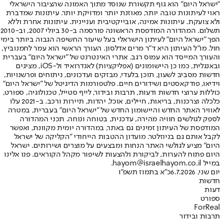
"ישראל היום" הוא גוף תקשורת שנוסד מתוך האמונה שהציבור הישראלי
ראוי לעיתונות טובה יותר, מאוזנת יותר ומדויקת יותר. עיתונות שמדברת
ולא צועקת. עיתונות אמינה, אובייקטיבית ועניינית. עיתונות אחרת וללא
תשלום. המהדורה המודפסת הראשונה פורסמה ב-30 ביולי 2007, וב-2010
הפך "ישראל היום" לעיתון הישראלי בעל שיעור החשיפה הגבוה ביותר בימי
חול. מו"ל העיתון היא ד"ר מרים אדלסון. העורך הראשי הוא עמר לחמנוביץ,
והעורך המייסד הוא עמוס רגב. אתרי האינטרנט של "ישראל היום" בעברית
ובאנגלית, כמו כן היישומונים (אפליקציות) לאנדרואיד ול-iOS, מציגים
חדשות מסביב לשעון, תוכן בלעדי, מבזקים ועדכונים, ניתוחים ופרשנויות,
וידיאו, פודקאסטים ושידורים חיים. פלטפורמות הדיגיטל של "ישראל היום"
כוללות ערוצי חדשות ודעות, תרבות ובידור, לייף סטייל, טכנולוגיה, ספורט,
כלכלה וצרכנות, בריאות, חיילים, אוכל, יהדות, תיירות ורכב. ב-2021 עלו
לאוויר האתר החדש והיישומון החדש של "ישראל היום" בעברית, במטרה
לספק לגולשים חוויה מהירה, עדכנית, בטוחה ונוחה. תכני המהדורה
המודפסת של העיתון זמינים גם באתר, במהדורה יומית מקוונת, ואפשר
לקבל אותם גם בניוזלטר. מועדון ההטבות הייחודי "הקליקה של ישראל
היום" מציע לגולשי האתר הנחות ומבצעים על מוצרים ושירותים. ישראל
היום פתוח להערות, לביקורת ולהצעות לשיפור מקהל הקוראים. פנו אלינו
במייל hayom@israelhayom.co.il.
יום שני, 6.7.2026
כ"א בתמוז תשפ"ו
חדשות
דעות
ספורט
ForReal
תרבות ובידור