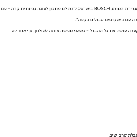
לערב החג המשפחתי. לכבוד החג, ביקשנו מקרין גורן, הקונדיטורית המובילה ושגרירת המותג BOSCH בישראל, לתת לנו מתכון לעוגה גבינתית קרה - עם
רה עם בישקוטים טבולים בקפה".
בקערה עושה את כל ההבדל - כשאני מגישה אותה לשולחן, אף אחד לא
בלת קרם יציב.