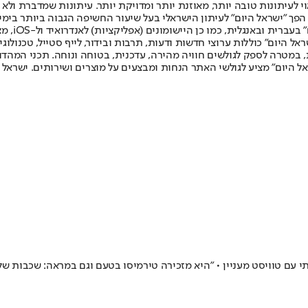
לעיתונות טובה יותר, מאוזנת יותר ומדויקת יותר. עיתונות שמדברת ולא צ
שלום. המהדורה המודפסת הראשונה פורסמה ב-30 ביולי 2007, וב-2010 הפך "ישראל היום" לעיתון הישראלי בעל שי
לחמנוביץ,
ל היום" כוללות ערוצי חדשות ודעות, תרבות ובידור, לייף סטייל, טכנולוגיה
ברית, במטרה לספק לגולשים חוויה מהירה, עדכנית, בטוחה ונוחה. תכני המה
ל היום" מציע לגולשי האתר הנחות ומבצעים על מוצרים ושירותים. ישראל 
י עם טוויסט מעניין • "היא מזכירה טירמיסו בטעם וגם במראה: שכבות ש