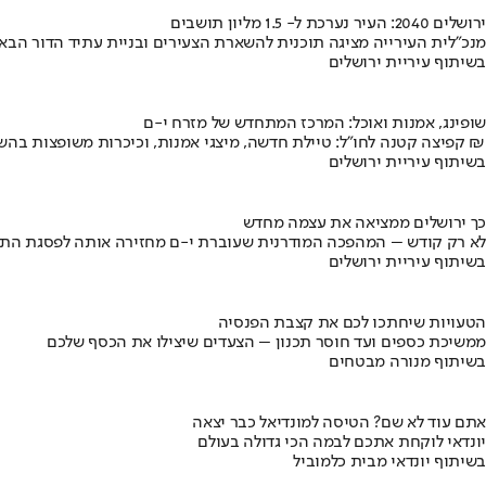
ירושלים 2040: העיר נערכת ל- 1.5 מליון תושבים
מנכ"לית העירייה מציגה תוכנית להשארת הצעירים ובניית עתיד הדור הבא
בשיתוף עיריית ירושלים
שופינג, אמנות ואוכל: המרכז המתחדש של מזרח י-ם
קפיצה קטנה לחו"ל: טיילת חדשה, מיצגי אמנות, וכיכרות משופצות בהשקעה של 100 מיליון ₪
בשיתוף עיריית ירושלים
כך ירושלים ממציאה את עצמה מחדש
לא רק קודש – המהפכה המודרנית שעוברת י-ם מחזירה אותה לפסגת התי
בשיתוף עיריית ירושלים
הטעויות שיחתכו לכם את קצבת הפנסיה
ממשיכת כספים ועד חוסר תכנון – הצעדים שיצילו את הכסף שלכם
בשיתוף מנורה מבטחים
אתם עוד לא שם? הטיסה למונדיאל כבר יצאה
יונדאי לוקחת אתכם לבמה הכי גדולה בעולם
בשיתוף יונדאי מבית כלמוביל