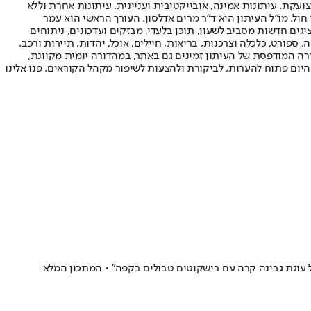
ועקת. עיתונות אמינה, אובייקטיבית ועניינית. עיתונות אחרת וללא
עור החשיפה הגבוה ביותר בימי חול. מו"ל העיתון היא ד"ר מרים אדלסון. העורך הראשי הוא עמר
 והעורך המייסד הוא עמוס רגב. אתרי האינטרנט של "ישראל היום" בעברית ובאנגלית, כמו כן היישומונים (אפליקציות) לאנדרואיד ול-iOS, מציגים חדשות מסביב לשעון, תוכן בלעדי, מבזקים ועדכונים, ניתוחים
, ספורט, כלכלה וצרכנות, בריאות, חיילים, אוכל, יהדות, תיירות ורכב.
דורה המודפסת של העיתון זמינים גם באתר, במהדורה יומית מקוונת,
היום פתוח להערות, לביקורת ולהצעות לשיפור מקהל הקוראים. פנו אלינו
ל עוגת גבינה קרה עם בישקוטים טבולים בקפה" • המתכון המלא