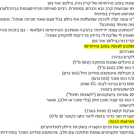
עוגת בומב טירמיסו של קרין גורן. צילום: אור גפן
חג שבועות קרב ובא וכנהוג במסורת, רבים מאיתנו מכינים
עוגות גבינה
טוויסט מעניין במיוחד.
"זו עוגה קלה להכנה שמעלפת את כולם בכל פעם שאני מכינה אותה", מספרת
מה מיוחד במתכון?
"המתכון עצמו ידידותי בהרבה ממתכון הטירמיסו הקלאסי - גם בזכות מהיר
מאמין לי שלקח לי בדיוק 10 דקות לתקתק אותה".
קרין גורן,צילום: אור גפן
מתכון לעוגת בומב טירמיסו
מצרכים:
לקרם גבינה:
2 מיכלים שמנת מתוקה (500 מ"ל)
1 כוס חלב (240 מ"ל)
2 חבילות אינסטנט פודינג וניל (160 גרם)
1/2 כוס סוכר (100 גרם)
500 גרם גבינה לבנה 5% שומן
לבישקוטים בקפה:
20 עוגיות בישקוטים ("לשונות חתול")
1 כוס נס קפה מוכן חזק (בלי סוכר או חלב), פושר
לקישוט:
אבקת קקאו (2 כפות בערך)
קערת חצי כדור בנפח ליטר וחצי (קוטר 22 ס"מ)
הוראות הכנה:
מרפדים את פנים הקערה בשקיות ניילון לסנדוויצ'ים.
במיקסר מקציפים שמנת מתוקה עם חלב, אינסטנט פודינג וסוכר במהירות ג