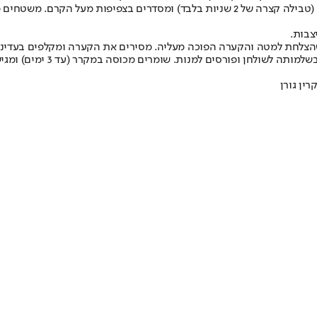
משטחים מחצית מהקרם בקערה. טובלים את הבישקוטים אחד אחד בקפה (טבילה קצרה של 2 שניו
שהצלחת למטה והקערה הפוכה מעליה. מסירים את הקערה ומקלפים בעדינות
חן ופורסים למנות. שומרים מכוסה במקרר (עד 3 ימים) ומגישים קר.
רין גורן