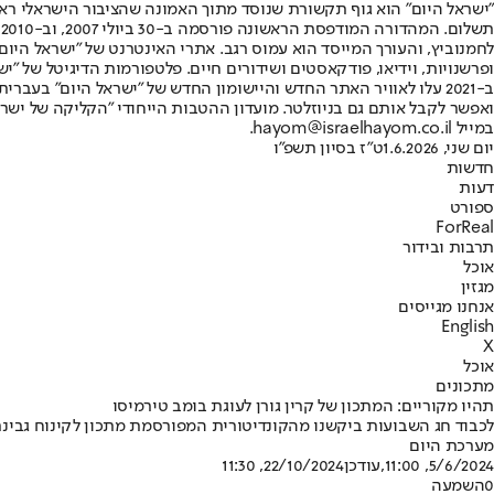
"ישראל היום" הוא גוף תקשורת שנוסד מתוך האמונה שהציבור הישראלי ראוי 
ת
ופרשנויות, וידיאו, פודקאסטים ושידורים חיים. פלטפורמות הדיגיטל של "ישרא
ב-2021 עלו לאוויר האתר החדש והיישומון החדש של "ישראל היום" בע
ואפשר לקבל אותם גם בניוזלטר. מועדון ההטבות הייחודי "הקליקה של ישרא
במייל hayom@israelhayom.co.il.
יום שני, 1.6.2026
ט"ז בסיון תשפ"ו
חדשות
דעות
ספורט
ForReal
תרבות ובידור
אוכל
מגזין
אנחנו מגייסים
English
X
אוכל
מתכונים
תהיו מקוריים: המתכון של קרין גורן לעוגת בומב טירמיסו
לכבוד חג השבועות ביקשנו מהקונדיטורית המפורסמת מתכון לקינוח גבינת
מערכת היום
5/6/2024, 11:00
,עודכן
22/10/2024, 11:30
0
השמעה