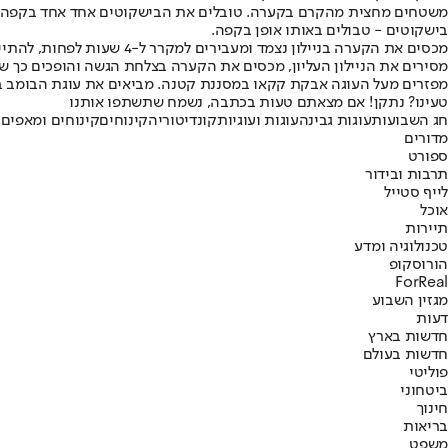
בישקוטים - טבולים באותו אופן בקפה.
מכסים את הקערה בניילון נצמד ומעבירים למקרר ל-4 שעות לפחות, להתייצבות.
מסירים את הניילון העליון, מכסים את הקערה בצלחת הגשה והופכים כך 
מפזרים מעל העוגה אבקת קקאו במסננת קטנה. מביאים את עוגת הבומב בשלמותה לשול
טעינו? נתקן! אם מצאתם טעות בכתבה, נשמח שתשתפו אותנו
חג השבועות
עוגות גבינה
עוגות ועוגיות
קונדיטוריה
קינוחים
קינוחים ומאפים
ק
מדורים
ספורט
תרבות ובידור
לייף סטייל
אוכל
תיירות
טכנולוגיה ומדע
הורוסקופ
ForReal
מגזין השבוע
דעות
חדשות בארץ
חדשות בעולם
פוליטי
ביטחוני
חינוך
בריאות
משפט