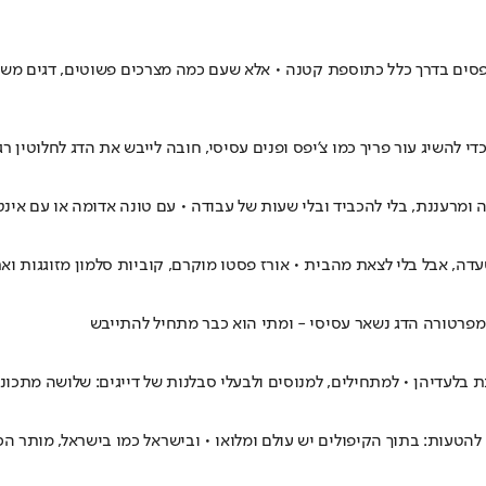
נתפסים בדרך כלל כתוספת קטנה • אלא שעם כמה מצרכים פשוטים, דגים מ
י להשיג עור פריך כמו צ'יפס ופנים עסיסי, חובה לייבש את הדג לחלוטין ר
מרעננת, בלי להכביד ובלי שעות של עבודה • עם טונה אדומה או עם אינטי
טמפרטורה הדג נשאר עסיסי - ומתי הוא כבר מתחיל להתייבש
בת בלעדיהן • למתחילים, למנוסים ולבעלי סבלנות של דייגים: שלושה מתכו
ם להטעות: בתוך הקיפולים יש עולם ומלואו • ובישראל כמו בישראל, מותר 