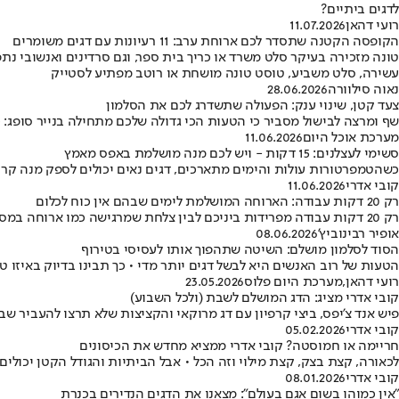
לדגים ביתיים?
רועי דהאן
11.07.2026
הקופסה הקטנה שתסדר לכם ארוחת ערב: 11 רעיונות עם דגים משומרים
טונה מזכירה בעיקר סלט משרד או כריך בית ספר, וגם סרדינים ואנשובי 
עשירה, סלט משביע, טוסט טונה מושחת או רוטב מפתיע לסטייק
נאוה סילוורה
28.06.2026
צעד קטן, שינוי ענק: הפעולה שתשדרג לכם את הסלמון
שף ומרצה לבישול מסביר כי הטעות הכי גדולה שלכם מתחילה בנייר סופג: כד
מערכת אוכל היום
11.06.2026
סשימי לעצלנים: 15 דקות - ויש לכם מנה מושלמת באפס מאמץ
כשהטמפרטורות עולות והימים מתארכים, דגים נאים יכולים לספק מנה קרה ו
קובי אדרי
11.06.2026
רק 20 דקות עבודה: הארוחה המושלמת לימים שבהם אין כוח לכלום
רק 20 דקות עבודה מפרידות ביניכם לבין צלחת שמרגישה כמו ארוחה במסעדה, אבל בלי לצאת מהבית • אורז פסטו מוקרם, קוביות סלמון מזוגגות וארומה של לימון ופרמזן - שילוב שמצליח להיות גם מהיר וגם מפנק במיוחד
אופיר רבינוביץ'
08.06.2026
הסוד לסלמון מושלם: השיטה שתהפוך אותו לעסיסי בטירוף
הטעות של רוב האנשים היא לבשל דגים יותר מדי • כך תבינו בדיוק באיזו 
רועי דהאן
,
מערכת היום פלוס
23.05.2026
קובי אדרי מציג: הדג המושלם לשבת (ולכל השבוע)
פיש אנד צ'יפס, ביצי קרפיון עם דג מרוקאי והקציצות שלא תרצו להעביר ש
קובי אדרי
05.02.2026
חריימה או חמוסטה? קובי אדרי ממציא מחדש את הכיסונים
לכאורה, קצת בצק, קצת מילוי וזה הכל • אבל הביתיות והגודל הקטן יכולי
קובי אדרי
08.01.2026
"אין כמוהו בשום אגם בעולם": מצאנו את הדגים הנדירים בכנרת