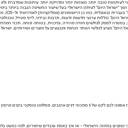
לעיתונות טובה יותר, מאוזנת יותר ומדויקת יותר. עיתונות שמדברת ולא צ
שלום. המהדורה המודפסת הראשונה פורסמה ב-30 ביולי 2007, וב-2010 הפך "ישראל היום" לעיתון הישראלי בעל שי
לחמנוביץ,
ל היום" כוללות ערוצי חדשות ודעות, תרבות ובידור, לייף סטייל, טכנולוגיה
ברית, במטרה לספק לגולשים חוויה מהירה, עדכנית, בטוחה ונוחה. תכני המה
ל היום" מציע לגולשי האתר הנחות ומבצעים על מוצרים ושירותים. ישראל 
במהלך תשעת הימים שלפני צום תשעה באב נהוג שלא לאכול בשר ועוף - אז אספנו לכם לקט של 5
נפוצים במזווה הישראלי • אז איך באמת עובדים שימורים, למה כמעט בלת