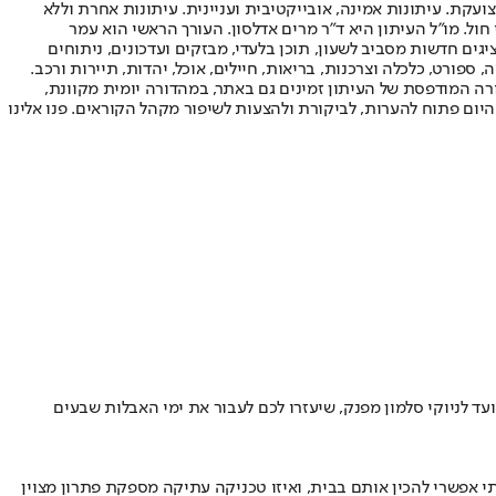
ועקת. עיתונות אמינה, אובייקטיבית ועניינית. עיתונות אחרת וללא
עור החשיפה הגבוה ביותר בימי חול. מו"ל העיתון היא ד"ר מרים אדלסון. העורך הראשי הוא עמר
 והעורך המייסד הוא עמוס רגב. אתרי האינטרנט של "ישראל היום" בעברית ובאנגלית, כמו כן היישומונים (אפליקציות) לאנדרואיד ול-iOS, מציגים חדשות מסביב לשעון, תוכן בלעדי, מבזקים ועדכונים, ניתוחים
, ספורט, כלכלה וצרכנות, בריאות, חיילים, אוכל, יהדות, תיירות ורכב.
דורה המודפסת של העיתון זמינים גם באתר, במהדורה יומית מקוונת,
היום פתוח להערות, לביקורת ולהצעות לשיפור מקהל הקוראים. פנו אלינו
 מתכוני דגים אהובים, מסלמון טוסקני בקרם פרמזן ועד לניוקי סלמון מפנק, שיעזרו לכם לעבור את ימי האבלות שבעים
י אפשרי להכין אותם בבית, ואיזו טכניקה עתיקה מספקת פתרון מצוין