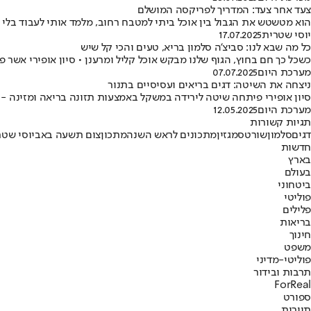
צעד אחר צעד: המדריך לפריקסה המושלם
הוא מטשטש את הגבול בין אוכל ביתי למטבח רחוב, מלמד אותי לעבוד בלי 
יוסי שטרית
17.07.2025
כל מה שבא לנו: סביצ'ה סלמון בריא, טעים והכי קל שיש
כשכל כך חם בחוץ, הגוף שלנו מבקש אוכל קליל ומרענן • סיון אופירי אש
מערכת היום
07.07.2025
ניצחה את השיטה: דגים בריאים ועסיסיים בתנור
סיון אופירי פיתחה שיטה לירידה במשקל באמצעות תזונה בריאה ומזינה -
מערכת היום
12.05.2025
תגיות קשורות
דגים
סלמון
שורטס
מגזין
מתכונים לראש השנה
מתכון
צום תשעה באב
יוסי שטר
חדשות
בארץ
בעולם
ביטחוני
פוליטי
פלילים
בריאות
חינוך
משפט
פוליטי-מדיני
תרבות ובידור
ForReal
ספורט
תיירות