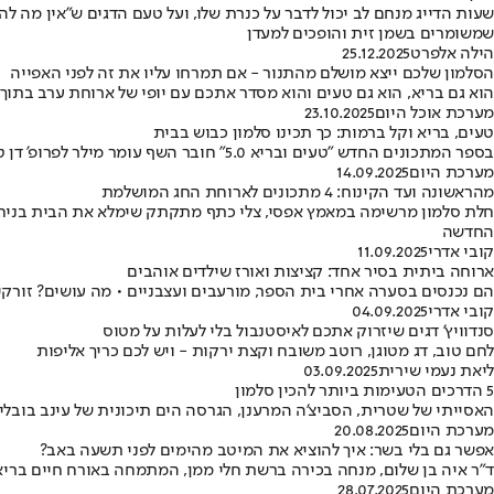
שעות הדייג מנחם לב יכול לדבר על כנרת שלו, ועל טעם הדגים ש"אין מה 
שמשומרים בשמן זית והופכים למעדן
הילה אלפרט
25.12.2025
הסלמון שלכם ייצא מושלם מהתנור - אם תמרחו עליו את זה לפני האפייה
הוא גם בריא, הוא גם טעים והוא מסדר אתכם עם יופי של ארוחת ערב בתוך 15 דקות • אבל יש טריק קטן שיגרום לסלמון שלכם להצליח באמ
מערכת אוכל היום
23.10.2025
טעים, בריא וקל ברמות: כך תכינו סלמון כבוש בבית
בספר המתכונים החדש "טעים ובריא 5.0" חובר השף עומר מילר לפרופ' דן טרנר ובליווי דיאטניות בכירות מציג שלל מתכונים בריאים, המסייעים להתמודד עם בעיות עיכול שונות • הנה מתכון נהדר לגרבלקס מתוך הספר
מערכת היום
14.09.2025
מהראשונה ועד הקינוח: 4 מתכונים לארוחת החג המושלמת
חלת סלמון מרשימה במאמץ אפסי, צלי כתף מתקתק שימלא את הבית בניחוח
החדשה
קובי אדרי
11.09.2025
ארוחה ביתית בסיר אחד: קציצות ואורז שילדים אוהבים
הם נכנסים בסערה אחרי בית הספר, מורעבים ועצבניים • מה עושים? זורקי
קובי אדרי
04.09.2025
סנדוויץ' דגים שיזרוק אתכם לאיסטנבול בלי לעלות על מטוס
לחם טוב, דג מטוגן, רוטב משובח וקצת ירקות - ויש לכם כריך אליפות
ליאת נעמי שירית
03.09.2025
5 הדרכים הטעימות ביותר להכין סלמון
האסייתי של שטרית, הסביצ'ה המרענן, הגרסה הים תיכונית של עינב בובל
מערכת היום
20.08.2025
אפשר גם בלי בשר: איך להוציא את המיטב מהימים לפני תשעה באב?
ד"ר איה בן שלום, מנחה בכירה ברשת חלי ממן, המתמחה באורח חיים בריא, ע
מערכת היום
28.07.2025