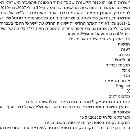
"ישראל היום" הוא גוף תקשורת שנוסד מתוך האמונה שהציבור הישראלי ראוי 
ת
ופרשנויות, וידיאו, פודקאסטים ושידורים חיים. פלטפורמות הדיגיטל של "ישרא
ב-2021 עלו לאוויר האתר החדש והיישומון החדש של "ישראל היום" בע
ואפשר לקבל אותם גם בניוזלטר. מועדון ההטבות הייחודי "הקליקה של ישרא
במייל hayom@israelhayom.co.il.
יום ראשון, 26.7.2026
י"ב באב תשפ"ו
חדשות
דעות
ספורט
ForReal
תרבות ובידור
אוכל
מגזין
אנחנו מגייסים
English
X
מתכוני דגים
יותר מנחם מסטייק: 5 מתכוני דגים מיוחדים לתשעת הימים
ומסופקים
מערכת אוכל היום
15.07.2026
במקום לקנות בסופר: כך תכינו טונה בשמן בבית
פרק נוסף בסדרת "במקום לקנות בסופר" מנסה לפצח את אחד המוצרים הכי 