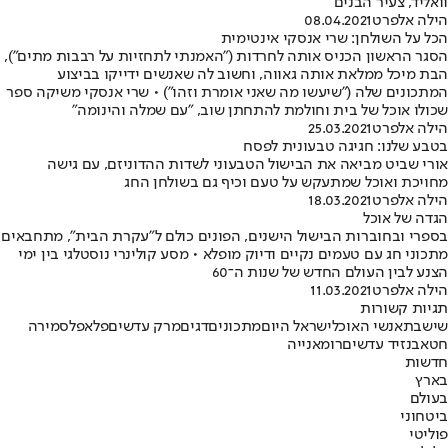
וואליד, צעיר הבנים
הילה אלפרט
08.04.2021
הכל על השולחן: שרי אנסקי אינטימית
הסגר הראשון הכניס אותה לחרדות ("האמנתי לתחזיות על רבבות מתים"),
הבת מיכל ממלאת אותה גאווה, וחשוב לה שאנשים ידייקו בביצוע
המתכונים שלה ("שיעשו מה שאני אומרת וזהו") • שרי אנסקי משיקה ספר
שכולו אוכל של בית וחולמת להתחתן שוב, "עם שמלה והינומה"
הילה אלפרט
25.03.2021
בטבע שלנו: חגיגה טבעונית לפסח
אורי שביט מביאה את הבישול הטבעוני לשדות ההדוניזם, עם גישה
מחויכת ואוכל שמתעקש על טעם וכיף גם בשולחן החג
הילה אלפרט
18.03.2021
הגדה של אוכל
בספרי ובחוברות הבישול הישנים, הפונים כולם ל"עקרת הבית", מתחבאים
מתכוני חג עם טעמים נקיים ודיוק מופלא • מסע קולינרי נוסטלגי בין ימי
הצנע לבין העולם החדש של שנות ה־60
הילה אלפרט
11.03.2021
תגיות קשורות
שישבת
אנשי האוכל
ישראל היום
מתכונים
דגים
מרק עדשים
פלאפל
סמירה
חטאב
נזיד עדשים
רומאנייה
חדשות
בארץ
בעולם
ביטחוני
פוליטי