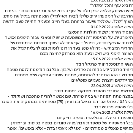
הילה אלפרט
23.09.2022
"תביא עוף והכל יסתדר"
איש השיווק שלמה שיין חלם על עוף בגידול איטי ונקי מתרופות • בעזרת
הדרבון של המסעדן יריב מלילי ("בית תאילנדי") הוא פיתח בגליל את מותג
העוף "לולו", שמלמד שיעור ברווחת בעלי חיים ומעניק חוויית טעם חדשה
הילה אלפרט
01.09.2022
הנסיך הירוק: קיצור תולדות הווסאבי
תיאורטית, על ההיסטוריה והמשמעות שיש לווסאבי עבור היפנים אפשר
לכתוב אנציקלופדיה, בפועל - אף אחד לא ישתף בסודות הכמוסים של
החריף המבוקש • זה לא מנע בעד רן רונן לנסות וגם להצליח לגדל את
האוצר היפני בישראל, וכעת הוא במרחק לחיצה מכם
הילה אלפרט
15.06.2022
השף התוסס: דיוויד פרנקל חוזר
דיוויד פרנקל ידע בקורונה פחדים ועלבון, אבל גם הזדמנות לנסח מטבח
מחדש • הוא התחבר להתססה, אמנות שימור עתיקה שלא מפחדת
מחיידקים ויוצרת טעמים מופלאים
הילה אלפרט
22.04.2021
מכשפי הסוכר: מהפכה מתוקה בפחות סוכר
בקצה פתח תקווה יש בניין מיוחד, שם אפשר להריח מהפכה ושוקולד •
בגיל 102, פרופ' אברהם בניאל ובנו עירן (75) מפחיתים במתוקים את הסוכר
בלי שהפה מרגיש דבר
הילה אלפרט
16.04.2021
חוכמת הבייגלה: אבולעפיה אופים דו-קיום
בכל המאפיות של משפחת אבולעפיה סוגרים בפסח בכיפור, וברמדאן
מגישים מאכלים מסורתיים • "אני לא מאמין בדת - אלא באנשים", אומר