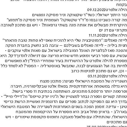
בקמח
הילה אלפרט
09.12.2022
כור היתוך ישראלי: כשד"ר שקשוקה וניר מסיקה נפגשים
מה קורה כשבינו גבסו מ"ד"ר שקשוקה" העממית וניר מסיקה מ"תמנע"
היוקרתית מבשלים את אותה מנה בשתי גרסאות? • ויש גם מתכון לשורבה
מקרוני עם דג ים
הילה אלפרט
11.11.2022
לייזה פאנלים: "המוטיבציה שלי היא להוכיח שאני לא פחות טובה מהאחר"
חגית ביליה - לייזה פאנלים בשבילכם – עזבה ג'וב נחשק בחברת הפקה
והפכה מאז לבלוגרית האוכל המובילה בישראל, עם מאות אלפי עוקבים •
עכשיו, עם ספר רביעי ומופע חדש שהיא מריצה עם דניאלה לונדון־דקל, היא
מספרת להילה אלפרט על ההישרדות בעיר שמחירי הנדל"ן לא מאפשרים
לחיות בה ועל הגעגועים לבנה, שמבשל באוסטרליה • המסר? לא לפחד כלל
• וכן, יש גם מתכון למניפות כרוב
הילה אלפרט
03.11.2022
השגרירה של המטבח הישראלי מציגה: מתכון מנצח
היא גדלה במשפחה אורתודוקסית בפאלו אלטו שבקליפורניה, חיברה
ופרסמה יותר מ־5,000 מתכונים, השתתפה בכתיבת 11 ספרי בישול,
טוותה קשרים וספרה נבחר למצטיין של ה"ניו יורק טיימס" וה"דיילי מייל" •
בדרך היא גם הספיקה לכתוב ספרים עם הדוגמנית ואושיית הרשת כריסי
טיגן • עדינה זוסמן הפכה בשנים האחרונות לשגרירה של המטבח הישראלי
בארה"ב • בראיון מתל אביב היא מספרת על ההיקסמות מהמטבח
הישראלי, שהתחילה עם פלאפל מאבקה וחומוס מקופסת שימורים • ויש
גם מתכונים