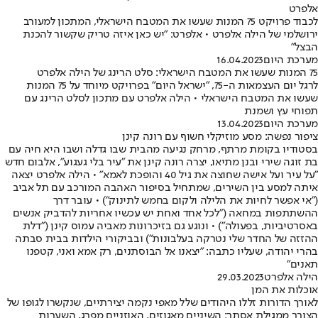
אלפרט
לכבוד פרויקט 75 המנות שעשו את המטבח הישראלי, המתכון למעורב
ירושלמי של הילה אלפרט • אלפרט: "יש כאן איזה טריק שקשור להכנת
הבצל"
מערכת היום
16.04.2023
75 המנות שעשו את המטבח הישראלי: סלט הרינג של הילה אלפרט
לרגל יום העצמאות ה-75, "ישראל היום" בפרויקט מיוחד על 75 המנות
שעשו את המטבח הישראלי • הילה אלפרט עם מתכון לסלט הרינג עם
תפוחי עץ ושמנת
מערכת היום
13.04.2023
ציפור נפשה: מסע מוזיקלי חשוף עם רונה קינן
בסטודיו בקומת מרתף, מרחק נגיעה מהבית שבו גדלה ושבו היא חיה עם
בת זוגה שירי ובנן מתיאו, יצרה רונה קינן את "עיר בלי געגוע", אלבום חדש
"על עיר ועל אישה שחוצה את גיל 40 והופכת לאמא" • הילה אלפרט יצאה
איתה למסע בין השירים, שמתחיל בסיפור האהבה המורכב עם תל אביב
("אי אפשר לחיות את הלילה ולקום בחמש לתינוק") • עובר דרך
ההשתתפות במחאה ("לכל אחד ואחת יש עכשיו אחריות להדביק אנשים
באסרטיביות, בפעולה") • ונוגע גם בזיכרונות מאביה עמוס קינן ("דלת
ההזזה של החדר שלי נטרקה בעלבונות") ובביקורי הילדות בבית סבתה
בהרי יהודה, שעליו כתבה: "יצאנו אל הבוסתנים, רק אמא ואני, קטפנו
תאנים"
הילה אלפרט
29.03.2023
אוכלות את המן
לאורך הדורות זללו היהודים שלל מאפי נקמה יצירתיים, שנקשרו לגופו של
הצורר ממגילת אסתר: השיניים מאגוזים, האוזניים מפרג, השערות