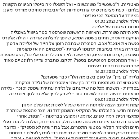
מאטריות, ה"פשפשים" משומשום - ואל תשאלו מה סימלו הביצים הקשות
בלחם • כעת מציעות שתי קונדיטוריות תל־אביביות טוויסט מודרני ומענג
במיוחד על המאכל הכי פורימי
הילה אלפרט
01.03.2023
סודות המטבח של אלייזה
היא היתה משוררת, והאישה הראשונה שפרסמה ספר בישול באנגליה
הוויקטוריאנית, חתום בשמה המלא, שהפך להצלחה אדירה • הילה אלפרט
פגשה את אנאבל אבס, הסופרת שכתבה רומן על חייה של אלייזה אקטון
וביקרה בארץ בעקבות תרגומו לעברית •"מטבחים היו אז מקומות
חשוכים, קרים ומזוהמים, ואף אישה לא העזה להיכנס אליהם", היא מספרת
• ואיך המתכונים המופיעים בספר? חלקם, מתברר, עדיין רלוונטיים מאוד
אחד מהם גם ניסינו בעצמנו
הילה אלפרט
16.02.2023
גלידה "גן עדן": על טעם בשם מה הלו"ז כבר שמעתם?
היא מיוצרת בשותפות נדירה בין שתי אימפריות של גלידה ונרקחת
בסודיות • תשכחו מכל מה שידעתם על גלידה עתירת שמנת וסוכר • גלידה
טבעונית חדשה תנסה לעשות טוב • לא רק לחיך אלא גם לגוף ולסביבה
הילה אלפרט
05.01.2023
קמח זיתים: הצצה לפיתוח החדש שעלול לשנות את עולם המזון
פיתוח חדש, בהובלתו של החקלאי והשמנן דוד נוי, יוצר מהגפת שנותרת
ממיצוי הזית קמח טעים, ארומטי ומפוצץ בבריאות • "הגפת, אחרי
שהופרדה מהגרעינים ונשטפה ממנה חלק מהמרירות, הולכת להזנת בעלי
חיים ולפיזור חקלאי במטעי התמרים, אבל ברור שזה לא מספיק" • מדובר
בפטנט שרק מחכה לאישור משרד הבריאות כדי לפרוץ לעולם • סיסמת
החקלאים בעמק המעיינות "חדשנות או נמות", הלכה למעשה • נכתב