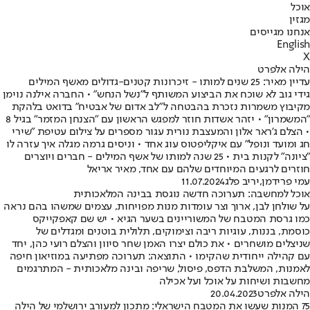
אוכל
מגזין
אנחנו מגייסים
English
X
הילה אלפרט
עדיין מאיר: 25 שנים למותו - זיכרונות קטנים-גדולים מאשף המילים
גידי גוב לא שוכח את הביצוע המשותף ל"נשל הנחש" • החברה אילנה נוימן
מקיבוץ משמרות נזכרת בהבטחה ל"לב אדום של אבטיח" בדואט בלהקת
"המשמרון" • יזהר אשדות חוזר למפגש הראשון עם "הצנחן המזמר" בגיל 8
• הצלם ג'ראר אלון והמעצבת נורית עגור מספרים על צילום עטיפת "שירי
חג ומועד ונופל" עם איקליפטוס עוג אחד • וניסים גרמה מגלה איך עזרה לו
"ציונה" לקנות בית • 25 שנה למותו של אשף המילים - חברים ויוצרים
חוזרים לרגעים המיוחדים שלהם עם אחד, מאיר אריאל
עמי פרידמן
,
יריב פלג
11.07.2024
אוכל למחשבה: תערוכה חדשה נוגסת בבינה המלאכותית
על שולחן לבן, ארוך וצר עומדות מנות מפויחות, עצמים שמשהו בהם נראה
כמו גרסת המטבח של המשוריינים בשער הגיא • יש שם קאפקייקס
כוסמת, בננות, עוגיות ריבה וצימוקים, תלולית בוטנים ומגדלים של
שניצלים מושחרים • את כולם יצרו האמן שחר סיוון והצלם רועי כהן, יחד
עם קהילה ייחודית שהקימו • התוצאה: תערוכה מפתיעה במוזיאון חיפה
לאמנות, המשלבת הדפס, פיסול, שריפה ובינה מלאכותית - המתרגמים
מחשבות ושיחות על אוכל ועל אכילה
הילה אלפרט
20.04.2023
75 המנות שעשו את המטבח הישראלי: מתכון למעורב ירושלמי של הילה