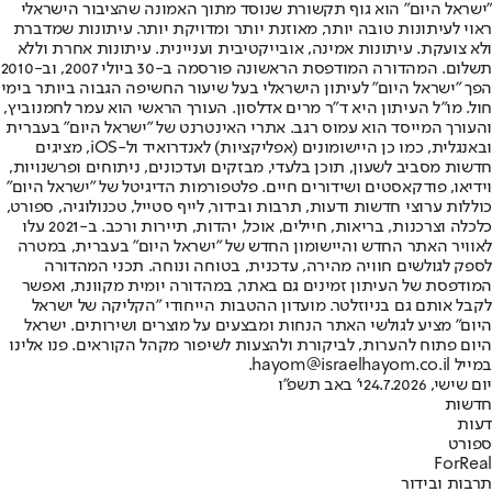
"ישראל היום" הוא גוף תקשורת שנוסד מתוך האמונה שהציבור הישראלי
ראוי לעיתונות טובה יותר, מאוזנת יותר ומדויקת יותר. עיתונות שמדברת
ולא צועקת. עיתונות אמינה, אובייקטיבית ועניינית. עיתונות אחרת וללא
תשלום. המהדורה המודפסת הראשונה פורסמה ב-30 ביולי 2007, וב-2010
הפך "ישראל היום" לעיתון הישראלי בעל שיעור החשיפה הגבוה ביותר בימי
חול. מו"ל העיתון היא ד"ר מרים אדלסון. העורך הראשי הוא עמר לחמנוביץ,
והעורך המייסד הוא עמוס רגב. אתרי האינטרנט של "ישראל היום" בעברית
ובאנגלית, כמו כן היישומונים (אפליקציות) לאנדרואיד ול-iOS, מציגים
חדשות מסביב לשעון, תוכן בלעדי, מבזקים ועדכונים, ניתוחים ופרשנויות,
וידיאו, פודקאסטים ושידורים חיים. פלטפורמות הדיגיטל של "ישראל היום"
כוללות ערוצי חדשות ודעות, תרבות ובידור, לייף סטייל, טכנולוגיה, ספורט,
כלכלה וצרכנות, בריאות, חיילים, אוכל, יהדות, תיירות ורכב. ב-2021 עלו
לאוויר האתר החדש והיישומון החדש של "ישראל היום" בעברית, במטרה
לספק לגולשים חוויה מהירה, עדכנית, בטוחה ונוחה. תכני המהדורה
המודפסת של העיתון זמינים גם באתר, במהדורה יומית מקוונת, ואפשר
לקבל אותם גם בניוזלטר. מועדון ההטבות הייחודי "הקליקה של ישראל
היום" מציע לגולשי האתר הנחות ומבצעים על מוצרים ושירותים. ישראל
היום פתוח להערות, לביקורת ולהצעות לשיפור מקהל הקוראים. פנו אלינו
במייל hayom@israelhayom.co.il.
יום שישי, 24.7.2026
י' באב תשפ"ו
חדשות
דעות
ספורט
ForReal
תרבות ובידור