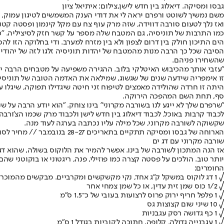
גבסו ומסיקה. דיאלוג בין חדש לישן,צילום: איתיאל ציון
משם נמשיך לשוטט ורפרם יראה לי את דודי הענק המשמשים לטיגון עמוק, והב
ואז נלך לטעום סורבה דווידה, שזה מרק עוף צח עם מקל קינמון ופסטה קטנה 
כמו התרבות של תוניסיה, גם המטבח שלה מספר על קשר חזק לסיציליה. "כל
הים התיכון חולק בין דרום לצפון ולא בין מזרח למערב. ודי בחלוקה הזו ל
הסיבה שכל כך הרבה מנות מהמטבח של יהדות תוניסיה זלגו לזה של יהודי ל
שהשחירו פניהם.
"עזבי אותך מהכיבוש האיטלקי בלוב. ההגירה משפיעה על מטבחים הרבה יו
זו אימפריה שידעה שנים של שגשוג, שמילאה את האדמה הטובה של תוניס
היתה זו חרדה שהולידה מאמצים לטיפוח זני חיטה שיגדילו תפוקה, שיגלו 
סף, תחת השם המהפכה הירוקה.
"שרפרם שלך לא ייגע לנו בשורבה מקרוני" בינו צוחק. "הוא יודע הרבה על שני המט
לכבוד קרבות באוכל, לכבוד דיאלוג בין חדש לישן ולכבוד מרק שכמו הצ'ורב
שקשוקה לשורבה מקרוני, שכל מילה עליו נכתבה בערגה לעוד מנה.
הארוחה של גבסו ומסיקה תתקיים בתאריכים 28-27 בנובמבר // מחיר לסועד: 358 שקלים במסעדת "תמנע", לילינבלום 24, תל אביב
שורבה מקרוני עם דג ים
יותר טוב. הולכים על פסטה קצרה כמו פוזילי, פנה, ריגטוני או בוקוטני שהם הספגטי ה
החומרים:
√ 1 דג לוקוס במשקל ק"ג אחד, נקי מקשקשים ומקרביים. מבקשים מהמוכר לפרוס את הדג ל־5-4 פרוסות כולל הזנב, ולחצות את הראש לאורכו.
√ 1/2 כוס שמן זית עדין, או כל שמן צמחי אחר
√ 1 פלפל חריף ירוק פרוס לרצועות בעובי של כ־1.5 ס"מ
√ 10 שיני שום קצוצות גס
√ 1 כף גדושה רסק עגבניות
√ 1 עגבנייה גדולה, קלופה, חתוכה לקוביות בגודל 1 ס"מ