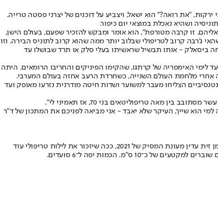
קות, "את רואה?" הוא ישאל, ויצביע על דוכנים של יצרני פסטה טרייה.
וניסיה ושהיא נאכלת במוצאי יום כיפור.
אליהם. זו קרבה מטורפת", הוא אומר ומבקש להזכיר שפעם, בעולם הישן,
האי ג'רבה קרוב לטריפולי שבלוב יותר ממה שהוא קרוב לתוניס הבירה. וזו
בחה ביסאלק - אותו תבשיל שראשיתו בעלי סלק או תרד שבושלו עד
ד לימי האימפריה של קרתגו, שהקימו הפיניקים והחריבו הרומאים. היתה
ה אחרי מלחמת העולם השנייה, כשחרדת הרעב אחזה בעולם המערבי.
נטנסיביים הצליחו מעבר למשוער ושדות חיטה מודרנית נזרעו מאופק ועד
ין מאה טריפוליטאים בני 70, אז תאמיני לי".
 למי הוא שייך, העיקר שלא יאבד - אני מביאה לפניכם את המתכון של ד"ר
אז הנה המתכון לשורבה של בינו. אפשר להמיר את הלוקוס בשולה, שהוא דג האינטיאס, בפרידה או בכל דג ים טרי אחר. את השמן, אם תרצו, המירו בשמן זית עדין מעונת המסיק של 2021, ככה שיזכור את לילות טריפולי עוד
 ס"מ. הכמות יפה ל־6 סועדים.