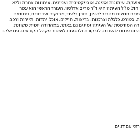
ועקת. עיתונות אמינה, אובייקטיבית ועניינית. עיתונות אחרת וללא
עור החשיפה הגבוה ביותר בימי חול. מו"ל העיתון היא ד"ר מרים אדלסון. העורך הראשי הוא עמר
 והעורך המייסד הוא עמוס רגב. אתרי האינטרנט של "ישראל היום" בעברית ובאנגלית, כמו כן היישומונים (אפליקציות) לאנדרואיד ול-iOS, מציגים חדשות מסביב לשעון, תוכן בלעדי, מבזקים ועדכונים, ניתוחים
, ספורט, כלכלה וצרכנות, בריאות, חיילים, אוכל, יהדות, תיירות ורכב.
דורה המודפסת של העיתון זמינים גם באתר, במהדורה יומית מקוונת,
היום פתוח להערות, לביקורת ולהצעות לשיפור מקהל הקוראים. פנו אלינו
ני עם דג ים