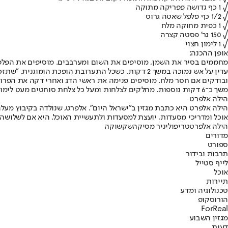
√ 1 כף גדושה פפריקה מתוקה
√ 1/2 כף פלפל שאטה גרוס
√ 1 כפית מחוקה מלח
√ 150 גר' פסטה קצרה
√ 1 לימון חצוי
אופן ההכנה:
מחממים בסיר את השמן, מוסיפים את השום ומערבבים. מוסיפים את הפלפל
משך כ־6 דקות נוספות. מחלקים לצלחות ומעל כל צלחת סוחטים מעט לימון. מגישים מייד.
הילה אלפרט
הילה אלפרט היא כתבת מגזין ב"ישראל היום". אלפרט, שנולדה בקיבוץ מעלה
אוכל ומדריכי מסעדות, יועצת למסעדות ולתעשיית האוכל. היא אם לשלושה 
הילה אלפרט
טריפולי
ניר מסיקה
שקשוקה
מדורים
ספורט
תרבות ובידור
לייף סטייל
אוכל
תיירות
טכנולוגיה ומדע
הורוסקופ
ForReal
מגזין השבוע
דעות