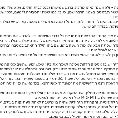
 ולא משנה לאיזו מחלה. ברגע שמישהו נכנס לבית חולים, אמא שלו, טוני 
שאר תבלינים בשמן. הרבה שמן. כי בו, כמו שטוני הסבירה לי פעם, וכמו 
ון.
 מביאים לרתיחה, ולתוך הנוזל המבעבע מטילים פסטה קצרה. יש כאלה שמ
וקה, בבוקר יום שישי.
עם אדי החום והחריפות פתחו את כל דרכי הנשימה כדי להדגיש את מתיקות 
ך, אני לא יכולה יותר. והוא מחייך ובעיניים שלו כתוב יכולה, יכולה, כי 
יעה מהמסעדה שפתח אבא שלו מול השעון ביפו, שם בינו הילד התאהב במטבח ו
יבוא לאכול איתו.
ון כן־לא־כן־לא, עד שהוא משתכנע ואני מושיב אותו על ידי ומאכיל אותו עד
 רזה יש בו מספיק חדוות אכילה לשמח את בינו, שמשוכנע שהשם מסיקה מע
 מסיקה בתל אביב אחרי שחזר מניו יורק, שם זכה לתהילה עם אוכל מוקפד
ט מאיך שהוא מחסל עכשיו את השורבה שלו, מנה שהולכת ונעלמת ממסעדו
הם לא הכירו קודם. נפגשו רק במסגרת ההכנות ל"פסטיבל המטבח הישראלי בח
יארח ב"טאיזו" שלו את "חנן מרגילן" הבוכרית, "פרא" יארחו את "עזבה" מכפר ראמה ו־02 הירושלמית 
למונים טרייה תחליף את המקרוני, מעט פרמזן ועלי מיקרו המונחים בפינצ
פריה העות'מאנית.
ייך לתוניסיה, והקהילה היהודית שחיה בו נחשבת לאחת העתיקות בעולם. "מ
 ללה־גולט, כפר דייגים קטן שבו חיה קהילה יהודית גדולה, ונאכל מרקי ד
 קושי, גם תפוח אדמה ישכיל לענג במקומם.