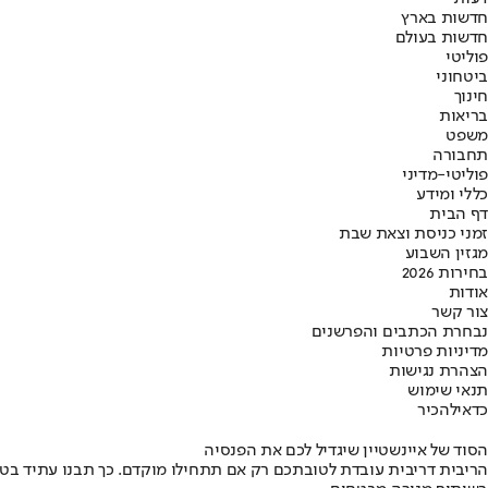
חדשות בארץ
חדשות בעולם
פוליטי
ביטחוני
חינוך
בריאות
משפט
תחבורה
פוליטי-מדיני
כללי ומידע
דף הבית
זמני כניסת וצאת שבת
מגזין השבוע
בחירות 2026
אודות
צור קשר
נבחרת הכתבים והפרשנים
מדיניות פרטיות
הצהרת נגישות
תנאי שימוש
כדאי
להכיר
הסוד של איינשטיין שיגדיל לכם את הפנסיה
הריבית דריבית עובדת לטובתכם רק אם תתחילו מוקדם. כך תבנו עתיד בט