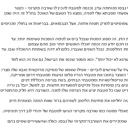
גבסו מנוחתה עדן, נכנסה למטבח להכין לו שורבה מקרוני - נקטר
ששמעתי מסבתא שלי לפניה, נמצא כל הטעם של האוכל. בחו"ל זה היה שמן
וסיפים למרק תפוח אדמה. אצל הגבסואים, בבריאות או בחולי, מכניסים
הדג. זה מסוג המנות שבכל ביס או לגימה הופכות טעימות יותר, עד
בינו חכם יודע מה וכמה יאכלו האנשים יותר טוב מהם עצמם.
בחוכמת החלפנות. ובכל השנים שעברו, כלום לא דהה בשמחת ההאכלה שבו. עד
 שהוא לא יכול יותר". הוא מספר שכמו את הבישול, גם את זה הוא למד
יד על שורשים לוביים - אפילו שאמא של מסיקה מרוקאית ואבא שלו מצרי.
 האוצר בתוכו את מטבחי הוריו פלוס נגיעות ממטבחי דרום אמריקה,
ת טריפוליטאיות וממטבחי הבתים, בטח בגרסה הכוללת דגים.
סות אמריקן אקספרס", שב־20.11 יתקיים בפעם השנייה ובמרכזו דיאלוגים בין מוסדות אוכל ותיקים למסעדות חדשות. כך, למשל, יובל בן נריה
את "מאג'דה" מעין־רפא. בכל פגישה כזו ינוסח תפריט שבו כל מטבח יציע את הגרסה שלו למנה. השורבה היא חלק מהתפריט
טה יחליפו את סחיטת הלימון. לשניהם ברור שאת המנה הגאונית חייב
אכלי פסטה כמו שורבה מקרוני הגיעו למטבח של יהודי לוב דרך תוניסיה,
גים שמזכירים את השורבה־מקרוני של גבסו. כאלה שהעשירים שמים בהם