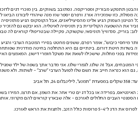
טן תתפקע מבוריק ומפריקסה. נסתובב בשווקים, בין מוכרי דגים לדוכני יר
מסולת, כזו שמזכירה אורז. ורפרם יספר שזו מנה שיהודי ליבורנו הביאו לת
 הטיגון העמוק הגיע אלינו מהסיציליאנים, אבל הקוסקוס הגיע מתוניסיה 
הסביר את ההשפעה הקולינרית בין תוניסיה לאיטליה. הוא יבקש גם להזכיר ש
וב: בוריק, סנדוויץ' תוניסאי, שקשוקה, פקיילה שבטריפולי קוראים לה ט
תר מיחסי כיבוש", אומר רפרם, ששנים מחטט בסירי המטבח הערבי והגיע ע
יה בשדות חיטת דורום. בינתיים גם היא התחלפה בחיטה מודרנית שפותח
עמידות בפני מחלות, שישכילו לשאת את משקל חומרי דישון. המאמצים האי
בחים, אבל זה שלנו. לגמרי שלנו. אני מדבר אתך בשפה של ילד שמגיל עשר מסתובב ב
ה, גם הוא כנראה חייב את השם שלו לפועל הערבי "שרב" - לשתות. ולא משנה
עבים החלולים לאורכם - אלה שבארץ קוראים להם מקרוני, אותם שוברים למקטעים של כ־10