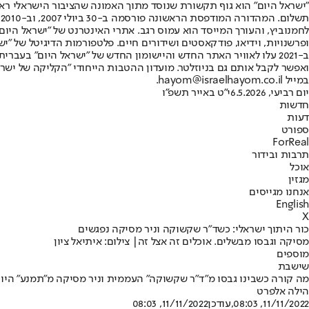
"ישראל היום" הוא גוף תקשורת שנוסד מתוך האמונה שהציבור הישראלי ראוי 
ת
ופרשנויות, וידיאו, פודקאסטים ושידורים חיים. פלטפורמות הדיגיטל של "ישרא
ב-2021 עלו לאוויר האתר החדש והיישומון החדש של "ישראל היום" בע
ואפשר לקבל אותם גם בניוזלטר. מועדון ההטבות הייחודי "הקליקה של ישרא
במייל hayom@israelhayom.co.il.
יום רביעי, 6.5.2026
י"ט באייר תשפ"ו
חדשות
דעות
ספורט
ForReal
תרבות ובידור
אוכל
מגזין
אנחנו מגייסים
English
X
כור היתוך ישראלי: כשד"ר שקשוקה וניר מסיקה נפגשים
מסיקה וגבסו מבשלים. אוכלים זה אצל זה| צילום: איתיאל ציון
מוספים
שישבת
מה קורה כשבינו גבסו מ"ד"ר שקשוקה" העממית וניר מסיקה מ"תמנע" היוק
הילה אלפרט
11/11/2022, 08:03
,עודכן
11/11/2022, 08:03