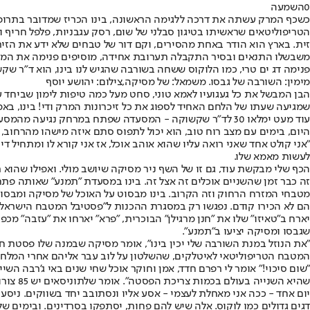
0
השמעה
כשכף המרק עשתה את דרכה ללגימה הראשונה, בינו הכריז שמדובר בתרופה -
הטריפוליטאים שראשיתו בטיגון סבלני של שום, רסק עגבניות, פלפל חריף ו
זית. בארץ הוא הודר באחת מהסירים, וקם דור של טבחים שלא ידע את הזית
משבשלו התנאים ובסיר התקבלה תערובת אחידה, מוסיפים פנימה את המים,
פנימה דג ים טרי, כמו הלוקוס ששחה בשורבה שהגיש לנו בינו, הוא ד"ר שקש
מימין: השורבה של גבסו. משמאל: של מסיקה,צילום: יהושע יוסף
הבן המבשל את כל געגועיו לאמא טוני, סחט מעל כמה טיפות לימון שביחד 
שמגיעה שעתו של הלחם האחיד לספוג את כל זיכרונות המרק ודי! בינו, באמא'ש
עוד מעט ימלאו 30 לד"ר שקשוקה - המסעדה שפתח במרחק נג
היום, בימים עם מצב רוח טוב, הוא יכול לתפוס סתם איזה מישהו מהרחוב, ש
"אני קולט אחד שאני רואה עליו שהוא אוהב אוכל, אז אני קורא לו ומתחיל די
לעשות מאמא שלו.
הכף שלי מבקשת עוד, גם זו של השף ניר מסיקה שיושב מולי. ואפילו שהוא
זה כבר זמן שהשניים אוכלים זה אצל זה. בינו במסעדת "תמנע" שאותה פתח
מטבחי המזרח הרחוק וזה הקרוב. בינו מבסוט על האוכל של מסיקה ומבסו
שגבסו ומסיקה יציעו ב"תמנע".
"את הנוזל במנת השורבה שלי יכין בינו", אומר מסיקה שבמנה שלו פסטת ח
המטבח הטריפוליטאי לאיטלקים, שהשלטון על לוב עבר אליהם אחרי המלחמה שניהלו ב־1912-1911 מול האימ
"שום סיכוי!" אומר לי רפרם חדד, אמן וחוקר אוכל שחי שנים באי ג'רבה הש
שהיא השנייה בעולם בכמות צריכת הפסטה". אומר שלתוניסאים יש 85 צורות של פסטה, ביניהן כאלה קטנות ששוחות במרקי דגים אדומים חריפים.
יום אחד - ככה אני מאחלת לעצמי - אסע אליו ונסתובב יחד בשווקים. ניסע
דגים גדולים כמו לוקוס. אלה שיש להם פחות, יסתפקו בסרדינים. ובימים של