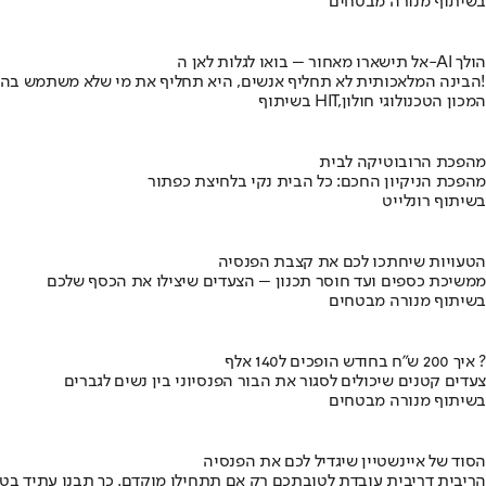
בשיתוף מנורה מבטחים
אל תישארו מאחור – בואו לגלות לאן ה-AI הולך
הבינה המלאכותית לא תחליף אנשים, היא תחליף את מי שלא משתמש בה!
בשיתוף HIT,המכון הטכנולוגי חולון
מהפכת הרובוטיקה לבית
מהפכת הניקיון החכם: כל הבית נקי בלחיצת כפתור
בשיתוף רונלייט
הטעויות שיחתכו לכם את קצבת הפנסיה
ממשיכת כספים ועד חוסר תכנון – הצעדים שיצילו את הכסף שלכם
בשיתוף מנורה מבטחים
איך 200 ש"ח בחודש הופכים ל140 אלף ?
צעדים קטנים שיכולים לסגור את הבור הפנסיוני בין נשים לגברים
בשיתוף מנורה מבטחים
הסוד של איינשטיין שיגדיל לכם את הפנסיה
הריבית דריבית עובדת לטובתכם רק אם תתחילו מוקדם. כך תבנו עתיד בט