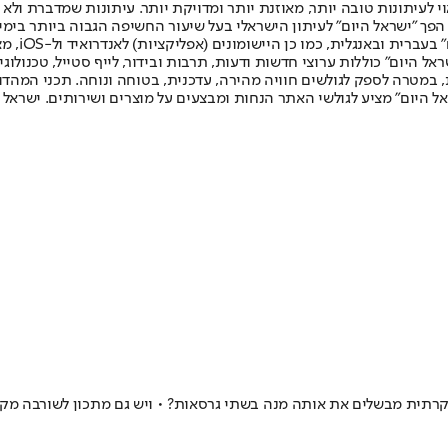
לעיתונות טובה יותר, מאוזנת יותר ומדויקת יותר. עיתונות שמדברת ולא צ
שלום. המהדורה המודפסת הראשונה פורסמה ב-30 ביולי 2007, וב-2010 הפך "ישראל היום" לעיתון הישראלי בעל שי
לחמנוביץ,
ל היום" כוללות ערוצי חדשות ודעות, תרבות ובידור, לייף סטייל, טכנולוגיה
ברית, במטרה לספק לגולשים חוויה מהירה, עדכנית, בטוחה ונוחה. תכני המה
ל היום" מציע לגולשי האתר הנחות ומבצעים על מוצרים ושירותים. ישראל 
רתית מבשלים את אותה מנה בשתי גרסאות? • ויש גם מתכון לשורבה מקרו