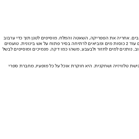
ים. אחריה את הפפריקה, השאטה והמלח. מוסיפים לטגן תוך כדי ערבוב
עדין על אש נמוכה במשך 2 דקות. כשכל התערובת הופכת הומוגנית, "שתזכיר פלפל צ'ומה", כמו שבינו אומר, מוסיפים חצי כוס מים ומערבבים. מוסיפים עוד 2 כוסות מים ומביאים לרתיחה בסיר פתוח על אש בינונית. טועמים
2 דקות. כשהמים חזרו לבעבע מוסיפים את הפסטה. שוב, נותנים למים לחזור ולבעבע, משהו כמו דקה. מנמיכים ומוסיפים לבשל
ישת טלוויזיה ושחקנית. היא חוקרת אוכל על כל מופעיו, מחברת ספרי