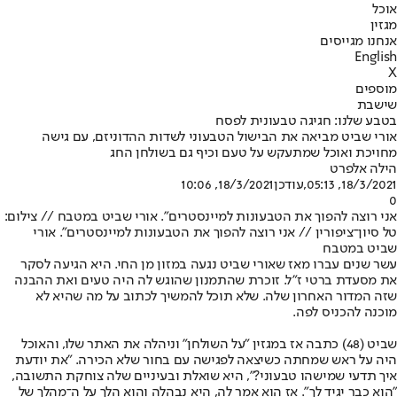
אוכל
מגזין
אנחנו מגייסים
English
X
מוספים
שישבת
בטבע שלנו: חגיגה טבעונית לפסח
אורי שביט מביאה את הבישול הטבעוני לשדות ההדוניזם, עם גישה
מחויכת ואוכל שמתעקש על טעם וכיף גם בשולחן החג
הילה אלפרט
18/3/2021, 05:13
,עודכן
18/3/2021, 10:06
0
אני רוצה להפוך את הטבעונות למיינסטרים". אורי שביט במטבח // צילום:
טל סיון־ציפורין // אני רוצה להפוך את הטבעונות למיינסטרים". אורי
שביט במטבח
עשר שנים עברו מאז שאורי שביט נגעה במזון מן החי. היא הגיעה לסקר
את מסעדת ברטי ז"ל. זוכרת שהתמנון שהוגש לה היה טעים ואת ההבנה
שזה המדור האחרון שלה. שלא תוכל להמשיך לכתוב על מה שהיא לא
מוכנה להכניס לפה.
שביט (48) כתבה אז במגזין "על השולחן" וניהלה את האתר שלו, והאוכל
היה על ראש שמחתה כשיצאה לפגישה עם בחור שלא הכירה. "את יודעת
איך תדעי שמישהו טבעוני?", היא שואלת ובעיניים שלה צוחקת התשובה,
"הוא כבר יגיד לך". אז הוא אמר לה, היא נבהלה והוא הלך על ה־מהלך של