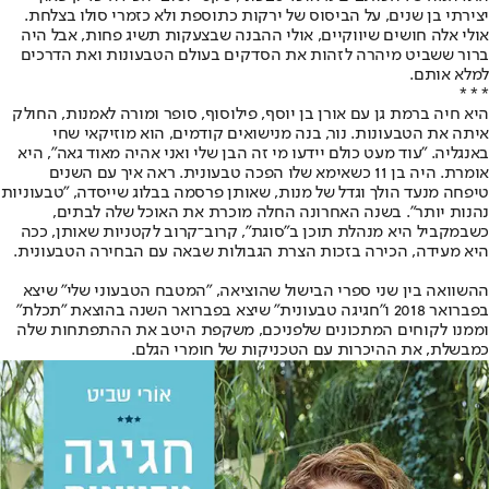
יצירתי בן שנים, על הביסוס של ירקות כתוספת ולא כזמרי סולו בצלחת.
אולי אלה חושים שיווקיים, אולי ההבנה שבצעקות תשיג פחות, אבל היה
ברור ששביט מיהרה לזהות את הסדקים בעולם הטבעונות ואת הדרכים
למלא אותם.
* * *
היא חיה ברמת גן עם אורן בן יוסף, פילוסוף, סופר ומורה לאמנות, החולק
איתה את הטבעונות. נור, בנה מנישואים קודמים, הוא מוזיקאי שחי
באנגליה. "עוד מעט כולם יידעו מי זה הבן שלי ואני אהיה מאוד גאה", היא
אומרת. היה בן 11 כשאימא שלו הפכה טבעונית. ראה איך עם השנים
טיפחה מנעד הולך וגדל של מנות, שאותן פרסמה בבלוג שייסדה, "
טבעוניות
נהנות יותר
". בשנה האחרונה החלה מוכרת את האוכל שלה לבתים,
כשבמקביל היא מנהלת תוכן ב"סוגת", קרוב־קרוב לקטניות שאותן, ככה
היא מעידה, הכירה בזכות הצרת הגבולות שבאה עם הבחירה הטבעונית.
ההשוואה בין שני ספרי הבישול שהוציאה, "המטבח הטבעוני שלי" שיצא
בפברואר 2018 ו"חגיגה טבעונית" שיצא בפברואר השנה בהוצאת "תכלת"
וממנו לקוחים המתכונים שלפניכם, משקפת היטב את ההתפתחות שלה
כמבשלת, את ההיכרות עם הטכניקות של חומרי הגלם.