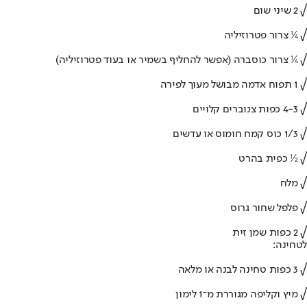
√ 2 שיני שום
√ ¼ צרור פטרוזיליה
√ ¼ צרור כוסברה (אפשר להחליף בשמיר או בעוד פטרוזיליה)
√ 1 תפוח אדמה מבושל מעוך לפירה
√ 4-3 כפות צנוברים קלויים
√ 1/3 כוס קמח חומוס או עדשים
√ ½ כפית בהרט
√ מלח
√ פלפל שחור גרוס
√ 2 כפות שמן זית
לטחינה:
√ 3 כפות טחינה לבנה או מלאה
√ מיץ וקליפה מגוררת מ־1 לימון