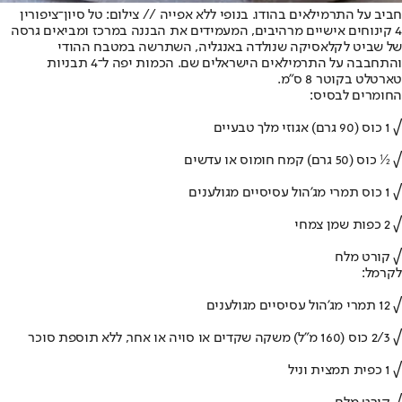
חביב על התרמילאים בהודו. בנופי ללא אפייה // צילום: טל סיון־ציפורין
4 קינוחים אישיים מרהיבים, המעמידים את הבננה במרכז ומביאים גרסה
של שביט לקלאסיקה שנולדה באנגליה, השתרשה במטבח ההודי
והתחבבה על התרמילאים הישראלים שם. הכמות יפה ל־4 תבניות
טארטלט בקוטר 8 ס"מ.
החומרים לבסיס:
√ 1 כוס (90 גרם) אגוזי מלך טבעיים
√ ½ כוס (50 גרם) קמח חומוס או עדשים
√ 1 כוס תמרי מג'הול עסיסיים מגולענים
√ 2 כפות שמן צמחי
√ קורט מלח
לקרמל:
√ 12 תמרי מג'הול עסיסיים מגולענים
√ 2/3 כוס (160 מ"ל) משקה שקדים או סויה או אחר, ללא תוספת סוכר
√ 1 כפית תמצית וניל