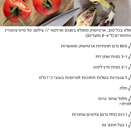
מלא בכל טוב. ארטישוק ממולא בסגנון מרוקאי // צילום: טל סיון־ציפורין
החומרים (ל־8-6 סועדים):
√ 800 גרם תחתיות ארטישוק מופשרות
√ 2-1 כפות שמן זית
√ 2-1 כפות מיץ לימון
√ 3 עגבניות בשלות חתוכות לפרוסות בעובי כ־1 ס"מ
√ מלח
√ פלפל שחור גרוס
למילוי:
√ 1 כוס (190 גרם) עדשים שחורות
√ 1 בצל חתוך גס