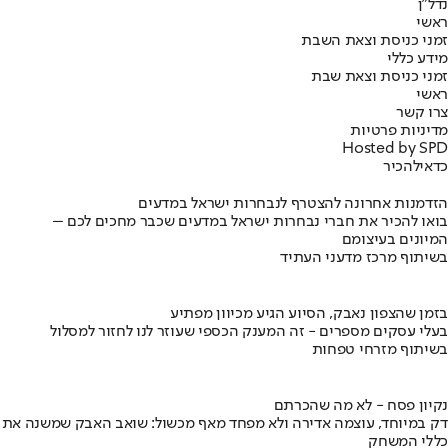
נדל"ן
ראשי
זמני כניסת וצאת השבת
מידע כללי
זמני כניסת וצאת שבת
ראשי
צרו קשר
מדיניות פרטיות
Hosted by SPD
כדאי
להכיר
הזדמנות אחרונה להצטרף לנבחרות ישראל במדעים
בואו להכיר את חברי נבחרות ישראל במדעים שכבר מחכים לכם –
המיונים בעיצומם
בשיתוף מרכז מדעני העתיד
בזמן שהצפון נאבק, הסיוע הגיע מכיוון מפתיע
בעלי עסקים מספרים - זה המענק הכספי שעוזר לנו לחזור למסלול
בשיתוף מזרחי טפחות
נקיון פסח - לא מה שהכרתם
דק במיוחד, עוצמה אדירה ולא מפחד מאף מכשול: שואב האבק שמשנה את
כללי המשחק