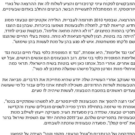
המבקשים לפקוח עיני קרניבורים והציע לשלוח לה את ההרצאה של גארי
יורופסקי, זו המסתכלת לתעשיית הבשר, הביצים והחלב באדום שבעיניים.
ההרצאה, שבסוף 2010 תורגמה לעברית, הולידה אקטיביזם טבעוני מסוג
חדש. קריאות לצדק, לחמלה ולטבעונות נשמעו בכיכרות, שבהן גם הוצגו
חלקי בהמות כמיצגים. "זו לא היתה מחאה אלימה", מבקשת שביט לחדד,
"היתה בה בוטות, רצון לשקף מציאות לא נוחה. גופות בעלי החיים שהוצגו
שם נלקחו ממשחטות. איש לא פגע בהן על מנת לעשות בהן שימוש".
"אני נגד אלימות", היא אומרת, "נגד זו המופנית כלפי בעלי חיים ובטח נגד
אלימות המופנית כלפי בני אדם. רוב הטבעונים הם אנשים רגישים, אבל יש
גם אחרים. אחרי הכל, אנחנו כאן ויש בוטות בשיח הישראלי. תראי כמה
איחולי מוות וסרטן מקבל מישהו שמעלה מתכון לא כשר".
מי שעוקב אחרי העשייה שלה יודע שהיא מחייכת את הדברים, מביאה את
הטבעונות לשדות ההדוניזם, משכילה לפתח ארגז כלים עבור כל מי שעושה
צעדים ראשונים במטבח הטבעוני, לעשות שיהיה לו טעים.
"אני רוצה להפוך את הטבעונות למיינסטרים, לא למשהו שמתקיים בגטו",
אומרת מי שיזמה בתחילת הדרך פנייה לשפים מובילים שיצרו והקדישו
תפריט טבעוני, שנדדה בין מסעדות העיר, מעניקה ייעוץ לשילוב מנות
טבעוניות בתפריטים שלהם, שב־2015 פתחה יחד עם השפית שיראל ברגר
את "מיס קפלן", מסעדה טבעונית שזכתה לשבחים.
התדהמה של הכותבים מ"אוכל טבעוני, סקסי וטוב" העידה על קיפאון