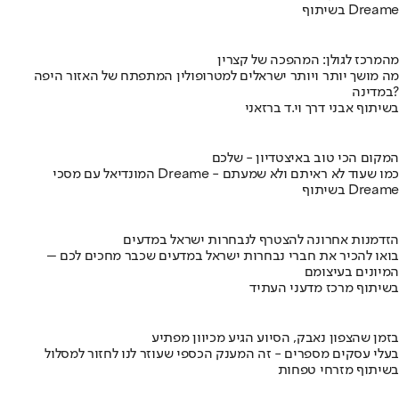
בשיתוף Dreame
מהמרכז לגולן: המהפכה של קצרין
מה מושך יותר ויותר ישראלים למטרופולין המתפתח של האזור היפה
במדינה?
בשיתוף אבני דרך וי.ד ברזאני
המקום הכי טוב באיצטדיון - שלכם
המונדיאל עם מסכי Dreame - כמו שעוד לא ראיתם ולא שמעתם
בשיתוף Dreame
הזדמנות אחרונה להצטרף לנבחרות ישראל במדעים
בואו להכיר את חברי נבחרות ישראל במדעים שכבר מחכים לכם –
המיונים בעיצומם
בשיתוף מרכז מדעני העתיד
בזמן שהצפון נאבק, הסיוע הגיע מכיוון מפתיע
בעלי עסקים מספרים - זה המענק הכספי שעוזר לנו לחזור למסלול
בשיתוף מזרחי טפחות