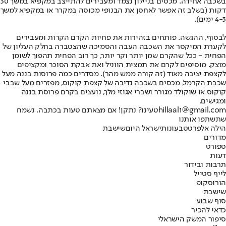
בשכבה אחידה. מכסים בניילון נצמד ומעבירים להתייצב במקפיא במשך 30
דקות (בשלב זה אפשר לאחסן את הבנופי מכוסה במקרר או במקפיא למשך
4-3 ימים).
לבסוף, ההגשה. פותחים בזהירות את פחיות הקרם הקרות ומעבירים
לקערת המיקסר את השכבה העבה והסמיכה שהצטברה בחלק העליון של
הפחית - ככל שהקרם שמן יותר וקר יותר, כך רוב הפחית תהפוך לשומן
מוצק. מוסיפים לקרם את תמצית הווניל ואת אבקת הסוכר ומקציפים
לקצפת יציבה מאוד (זה קורה ממש מהר). מסדרים כמה פרוסות בננה מעל
שכבת הקרמל, מכסים בשכבה נדיבה של קצפת קוקוס, מפזרים מעל שבבי
קוקוס או שוקולד מגורר ושברי אגוזי מלך, נועצים בקרם פרוסת בננה
ומגישים.
hillaal1@gmail.com
טעינו? נתקן! אם מצאתם טעות בכתבה, נשמח
שתשתפו אותנו
הילה אלפרט
טבעונות
ישראל היום
שישבת
מדורים
ספורט
דעות
תרבות ובידור
לייף סטייל
הורוסקופ
שישבת
סוף שבוע
כדאי להכיר
סיפור המשק הישראלי