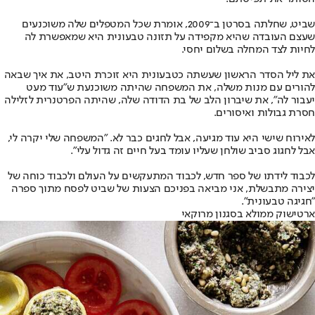
שביט, שחלתה בסרטן ב־2009, אומרת שכל המטפלים שלה משוכנעים
שעצם העובדה שהיא מקפידה על תזונה טבעונית היא שמאפשרת לה
לחיות לצד המחלה בשלום יחסי.
את ליל הסדר הראשון שעשתה כטבעונית היא זוכרת היטב, את איך שבאה
להורים עם מנות משלה, את המשפחה שהיתה משוכנעת ש"עוד מעט
יעבור לה", את שיברון הלב של בת הדודה שלה, שהיתה הפרטנרית לזלילה
חסרת גבולות ואיסורים.
לאירוח שישי היא עוד מגיעה, אבל לחגים כבר לא. "המשפחה שלי יקרה לי,
אבל לחגוג סביב שולחן שעליו עומד בעל חיים זה גדול עלי".
לכבוד לידתו של ספר חדש, לכבוד המתעקשים על העולם ולכבוד כוחה של
יצירה מתבשלת, אני מביאה בפניכם הצעות של שביט לפסח מתוך ספרה
"חגיגה טבעונית".
ארטישוק ממולא בסגנון מרוקאי