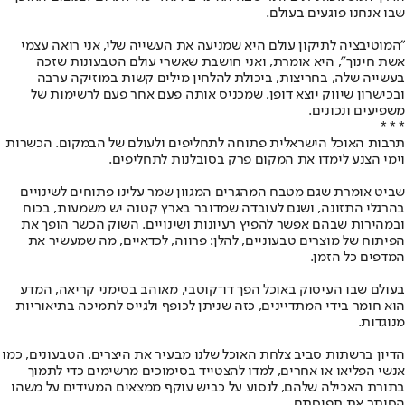
שבו אנחנו פוגעים בעולם.
"המוטיבציה לתיקון עולם היא שמניעה את העשייה שלי, אני רואה עצמי
אשת חינוך", היא אומרת, ואני חושבת שאשרי עולם הטבעונות שזכה
בעשייה שלה, בחריצות, ביכולת להלחין מילים קשות במוזיקה ערבה
ובכישרון שיווק יוצא דופן, שמכניס אותה פעם אחר פעם לרשימות של
משפיעים ונכונים.
* * *
תרבות האוכל הישראלית פתוחה לתחליפים ולעולם של הבמקום. הכשרות
וימי הצנע לימדו את המקום פרק בסובלנות לתחליפים.
שביט אומרת שגם מטבח המהגרים המגוון שמר עלינו פתוחים לשינויים
בהרגלי התזונה, ושגם לעובדה שמדובר בארץ קטנה יש משמעות, בכוח
ובמהירות שבהם אפשר להפיץ רעיונות ושינויים. השוק הכשר הופך את
הפיתוח של מוצרים טבעוניים, להלן: פרווה, לכדאיים, מה שמעשיר את
המדפים כל הזמן.
בעולם שבו העיסוק באוכל הפך דו־קוטבי, מאוהב בסימני קריאה, המדע
הוא חומר בידי המתדיינים, כזה שניתן לכופף ולגייס לתמיכה בתיאוריות
מנוגדות.
הדיון ברשתות סביב צלחת האוכל שלנו מבעיר את היצרים. הטבעונים, כמו
אנשי הפליאו או אחרים, למדו להצטייד בסימוכים מרשימים כדי לתמוך
בתורת האכילה שלהם, לנסוע על כביש עוקף ממצאים המעידים על משהו
הסותר את תפיסתם.