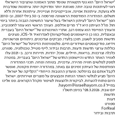
"ישראל היום" הוא גוף תקשורת שנוסד מתוך האמונה שהציבור הישראלי
ראוי לעיתונות טובה יותר, מאוזנת יותר ומדויקת יותר. עיתונות שמדברת
ולא צועקת. עיתונות אמינה, אובייקטיבית ועניינית. עיתונות אחרת וללא
תשלום. המהדורה המודפסת הראשונה פורסמה ב-30 ביולי 2007, וב-2010
הפך "ישראל היום" לעיתון הישראלי בעל שיעור החשיפה הגבוה ביותר בימי
חול. מו"ל העיתון היא ד"ר מרים אדלסון. העורך הראשי הוא עמר לחמנוביץ,
והעורך המייסד הוא עמוס רגב. אתרי האינטרנט של "ישראל היום" בעברית
ובאנגלית, כמו כן היישומונים (אפליקציות) לאנדרואיד ול-iOS, מציגים
חדשות מסביב לשעון, תוכן בלעדי, מבזקים ועדכונים, ניתוחים ופרשנויות,
וידיאו, פודקאסטים ושידורים חיים. פלטפורמות הדיגיטל של "ישראל היום"
כוללות ערוצי חדשות ודעות, תרבות ובידור, לייף סטייל, טכנולוגיה, ספורט,
כלכלה וצרכנות, בריאות, חיילים, אוכל, יהדות, תיירות ורכב. ב-2021 עלו
לאוויר האתר החדש והיישומון החדש של "ישראל היום" בעברית, במטרה
לספק לגולשים חוויה מהירה, עדכנית, בטוחה ונוחה. תכני המהדורה
המודפסת של העיתון זמינים גם באתר, במהדורה יומית מקוונת, ואפשר
לקבל אותם גם בניוזלטר. מועדון ההטבות הייחודי "הקליקה של ישראל
היום" מציע לגולשי האתר הנחות ומבצעים על מוצרים ושירותים. ישראל
היום פתוח להערות, לביקורת ולהצעות לשיפור מקהל הקוראים. פנו אלינו
במייל hayom@israelhayom.co.il.
יום שבת, 28.3.2026
י' בניסן תשפ"ו
חדשות
דעות
ספורט
ForReal
תרבות ובידור