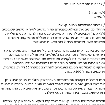
√ 1/3 כוס מים קרים, או יותר
(לפי הצורך)
להגשה:
√ 1 צרור פטרוזיליה טרייה קצוצה
תחילה מכינים את המילוי. מעבירים את העדשים לסיר, מוסיפים שפע מים
(ללא מלח) ומביאים לרתיחה. מנמיכים מעט את הלהבה, מכסים חלקית
ומבשלים כ־20 דקות, עד שהעדשים רכות אבל לא מתפרקות. מסננים
ומצננים מעט. שומרים בצד ½ כוס עדשים מבושלות.
טוחנים במעבד מזון בצל, שום ועשבי תיבול לתערובת דקה. מוסיפים את
העדשים המבושלות וטוחנים גס ב"פולסים" (אנחנו לא רוצים משחה).
מעבירים את התערובת לקערה ומוסיפים את העדשים ששמרנו בצד ואת
שאר מרכיבי המילוי. לשים היטב בידיים לתערובת אחידה, טועמים,
מתקנים תיבול לפי הטעם ומעבירים להתייצב במקרר 30 דקות. במקביל,
מחממים תנור ל־200 מעלות.
כעת מתבלים בקערה את תחתיות הארטישוק. מזלפים עליהן מעט שמן
זית ומיץ לימון, מוסיפים מלח ופלפל ומעסים היטב בידיים. מרפדים תבנית
תנור או תבנית פיירקס גדולה בפרוסות עגבנייה ומניחים מעל את תחתיות
הארטישוק, כאשר צידן הפתוח כלפי מעלה.
יוצרים מתערובת המילוי קציצות ומהדקים לשקעי הארטישוק כך שימלאו