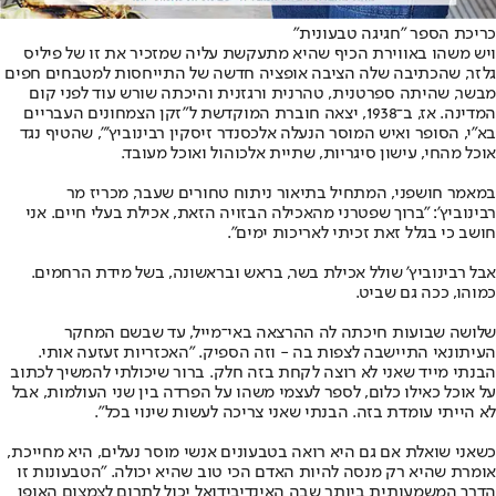
כריכת הספר "חגיגה טבעונית"
ויש משהו באווירת הכיף שהיא מתעקשת עליה שמזכיר את זו של פיליס
גלזר, שהכתיבה שלה הציבה אופציה חדשה של התייחסות למטבחים חפים
מבשר, שהיתה ספרטנית, טהרנית ורגזנית והיכתה שורש עוד לפני קום
המדינה. אז, ב־1938, יצאה חוברת המוקדשת ל"זקן הצמחונים העבריים
בא"י, הסופר ואיש המוסר הנעלה אלכסנדר זיסקין רבינוביץ'", שהטיף נגד
אוכל מהחי, עישון סיגריות, שתיית אלכוהול ואוכל מעובד.
במאמר חושפני, המתחיל בתיאור ניתוח טחורים שעבר, מכריז מר
רבינוביץ': "ברוך שפטרני מהאכילה הבזויה הזאת, אכילת בעלי חיים. אני
חושב כי בגלל זאת זכיתי לאריכות ימים".
אבל רבינוביץ' שולל אכילת בשר, בראש ובראשונה, בשל מידת הרחמים.
כמוהו, ככה גם שביט.
שלושה שבועות חיכתה לה ההרצאה באי־מייל, עד שבשם המחקר
העיתונאי התיישבה לצפות בה - וזה הספיק. "האכזריות זעזעה אותי.
הבנתי מייד שאני לא רוצה לקחת בזה חלק. ברור שיכולתי להמשיך לכתוב
על אוכל כאילו כלום, לספר לעצמי משהו על הפרדה בין שני העולמות, אבל
לא הייתי עומדת בזה. הבנתי שאני צריכה לעשות שינוי בכל".
כשאני שואלת אם גם היא רואה בטבעונים אנשי מוסר נעלים, היא מחייכת,
אומרת שהיא רק מנסה להיות האדם הכי טוב שהיא יכולה. "הטבעונות זו
הדרך המשמעותית ביותר שבה האינדיבידואל יכול לתרום לצמצום האופן