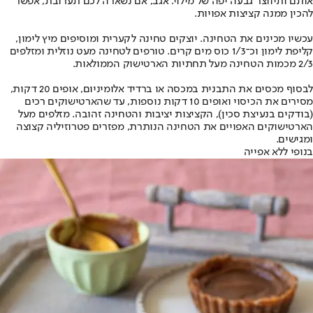
אותם ותיווצר גבעה יפה של מילוי. אגב, אם נשארה לכם תערובת, אפשר
להכין ממנה קציצות אפויות.
עכשיו מכינים את הטחינה. יוצקים טחינה לקערית ומוסיפים מיץ לימון,
קליפת לימון וכ־1/3 כוס מים קרים. טורפים לטחינה מעט נוזלית ומזלפים
2/3 מכמות הטחינה מעל תחתיות הארטישוק הממולאות.
לבסוף מכסים את התבנית במכסה או ברדיד אלומיניום, אופים 20 דקות,
מסירים את הכיסוי ואופים 10 דקות נוספות, עד שהארטישוקים רכים
(בודקים בנעיצת סכין), הקציצות יציבות והטחינה זהובה. מזלפים מעל
הארטישוקים האפויים את הטחינה הנותרת, מפזרים פטרוזיליה קצוצה
ומגישים.
בנופי ללא אפייה