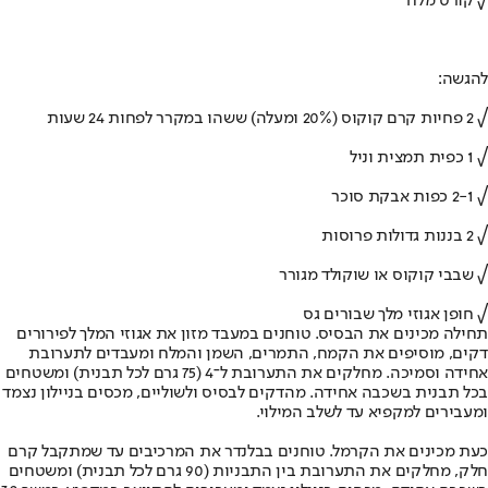
√ קורט מלח
להגשה:
√ 2 פחיות קרם קוקוס (20% ומעלה) ששהו במקרר לפחות 24 שעות
√ 1 כפית תמצית וניל
√ 2-1 כפות אבקת סוכר
√ 2 בננות גדולות פרוסות
√ שבבי קוקוס או שוקולד מגורר
√ חופן אגוזי מלך שבורים גס
תחילה מכינים את הבסיס. טוחנים במעבד מזון את אגוזי המלך לפירורים
דקים, מוסיפים את הקמח, התמרים, השמן והמלח ומעבדים לתערובת
אחידה וסמיכה. מחלקים את התערובת ל־4 (75 גרם לכל תבנית) ומשטחים
בכל תבנית בשכבה אחידה. מהדקים לבסיס ולשוליים, מכסים בניילון נצמד
ומעבירים למקפיא עד לשלב המילוי.
כעת מכינים את הקרמל. טוחנים בבלנדר את המרכיבים עד שמתקבל קרם
חלק, מחלקים את התערובת בין התבניות (90 גרם לכל תבנית) ומשטחים