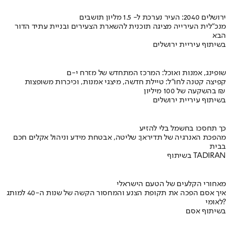
ירושלים 2040: העיר נערכת ל- 1.5 מליון תושבים
מנכ"לית העירייה מציגה תוכנית להשארת הצעירים ובניית עתיד הדור
הבא
בשיתוף עיריית ירושלים
שופינג, אמנות ואוכל: המרכז המתחדש של מזרח י-ם
קפיצה קטנה לחו"ל: טיילת חדשה, מיצגי אמנות, וכיכרות משופצות
בהשקעה של 100 מיליון ₪
בשיתוף עיריית ירושלים
כך תחסכו בחשמל בלי להזיע
מהפכת האנרגיה של תדיראן: שליטה, אבטחת מידע וניהול אקלים חכם
בבית
בשיתוף TADIRAN
מאחורי הקלעים של הטעם הישראלי
איך אסם הפכה את תקופת הצנע והמחסור הקשה של שנות ה-40 למותג
לאומי?
בשיתוף אסם