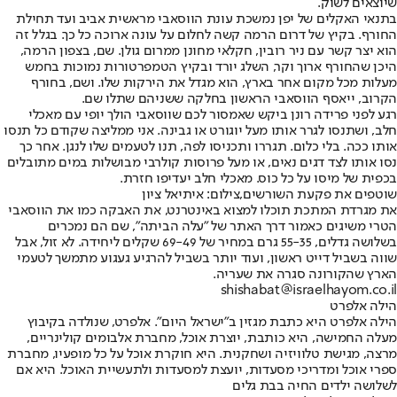
שיוצאים לשוק.
בתנאי האקלים של יפן נמשכת עונת הווסאבי מראשית אביב ועד תחילת
החורף. בקיץ של דרום הרמה קשה לחלום על עונה ארוכה כל כך. בגלל זה
הוא יצר קשר עם ניר רובין, חקלאי מחונן ממרום גולן. שם, בצפון הרמה,
היכן שהחורף ארוך וקר, השלג יורד ובקיץ הטמפרטורות נמוכות בחמש
מעלות מכל מקום אחר בארץ, הוא מגדל את הירקות שלו. ושם, בחורף
הקרוב, ייאסף הווסאבי הראשון בחלקה ששניהם שתלו שם.
רגע לפני פרידה רונן ביקש שאמסור לכם שווסאבי הולך יופי עם מאכלי
חלב, ושתנסו לגרר אותו מעל יוגורט או גבינה. אני ממליצה שקודם כל תנסו
אותו ככה. בלי כלום. תגררו ותכניסו לפה, תנו לטעמים שלו לנגן. אחר כך
נסו אותו לצד דגים נאים, או מעל פרוסות קולרבי מבושלות במים מתובלים
בכפית של מיסו על כל כוס. מאכלי חלב יעדיפו חזרת.
שוטפים את פקעת השורשים,צילום: איתיאל ציון
את מגרדת המתכת תוכלו למצוא באינטרנט, את האבקה כמו את הווסאבי
הטרי משיגים כאמור דרך האתר של "עלה הביתה", שם הם נמכרים
בשלושה גדלים, 55-35 גרם במחיר של 69-49 שקלים ליחידה. לא זול, אבל
שווה בשביל דייט ראשון, ועוד יותר בשביל להרגיע געגוע מתמשך לטעמי
הארץ שהקורונה סגרה את שעריה.
shishabat@israelhayom.co.il
הילה אלפרט
הילה אלפרט היא כתבת מגזין ב"ישראל היום". אלפרט, שנולדה בקיבוץ
מעלה החמישה, היא כותבת, יוצרת אוכל, מחברת אלבומים קולינריים,
מרצה, מגישת טלוויזיה ושחקנית. היא חוקרת אוכל על כל מופעיו, מחברת
ספרי אוכל ומדריכי מסעדות, יועצת למסעדות ולתעשיית האוכל. היא אם
לשלושה ילדים החיה בבת גלים