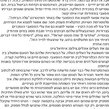
אבל אז הגיע גם הסגר, והיה ברור שהמסעדות מחוץ למשחק. כזכור, רן שלנו
לא מרים ידיים - והפעם הפייסבוק, האינסטגרם וקדחת הבישול בבית, הם
שסייעו לו במכירת החלקה. הבאזז היה מיידי וגדול. אנשים ששנים הבריחו
ווסאבי במזוודות יצרו איתו קשר.
עכשיו אפשר למצוא את הווסאבי שלו באתר האינטרנט "עלה הביתה",
פלטפורמת השיווק החקלאית מעמק חפר. שם אפשר למצוא את הפרחים,
וכל עוד לא מכה הקיץ - אפשר למצוא גם את עלי הווסאבי הנמכרים
בצרורות, כשהגבעולים שלהם חבוקים בנייר מגבת ספוג במים ומהודק
בגומייה. "שתדעי לך שזה פטנט ישראלי", הוא צוחק. "ניסיתי כל מיני דברים,
ראיתי איך הם מתעלפים ברגע, עד שהגעתי לנייר הזה".
רמה אחרת
גם את העלים אוכלים,צילום: איתיאל ציון
אני משוגעת על העלים האלה, על הבשרניות שלהם ועל הטעם שמשלב בין
מרירות הכלורופיל לבין חריפות הווסאבי. כשהם חיים או בחליטה קצרה,
קצוצים מעל דגים נאים בכבישה קלה או כשהם עוטפים אורז מנוקד באצות
ובחומץ.
כשהסקרנות שלי כבר יצאה מדעתה עלינו לרכב. אחרי שהבטחנו לא לכתוב
את תיאור הצנרת ועל האופן שבו הוא שומר על צינון כל חלקי הצמח,
ברגליים חבושות בשקיות ניילון נכנסנו אחריו לחלקת הניצחון שלו. איך
שנכנסנו פנימה ראיתי איך השמחה מתיישבת לרונן בעיניים.
הצמחים נראו נהדר. אם יש בהם געגוע לטמפרטורת מי שלגים מופשרים
ביפן, הרי לא רואים את זה עליהם. רונן אמר שהוא כבר יודע מאילו חתיכות
לייצר שתילים מייד אחרי פינוי החלקה, ומזהה גזעי שורש קטנים מדי או לא
מספיק יפים שמהם הוא מפיק אבקה בהקפאה יבשה - הטיפ היחיד שקיבל
מהיפנים. רק קני השורש החפים מפגמים, אלה שהגיעו לגודל מספק, הם