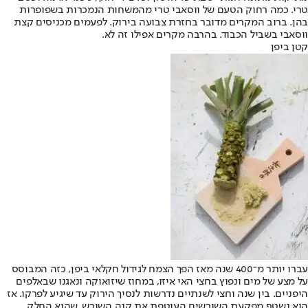
טרי. כמה רחוק הטעם של ווסאבי טרי מהמשחות הנמכרות בשפופרות
בהן. ברוב המקרים מדובר בחזרת צבועה בירוק. לפעמים מכניסים קצת
ווסאבי בשביל הכבוד. בהרבה מקרים אפילו זה לא.
קטן ביפן
עברו יותר מ־400 שנה מאז הפך הצמח לגידול חקלאי ביפן, כזה המבוסס
על מצע של מים ונפוץ בחצי האי איזו, במחוז שיזואוקה ונאגנו שבאלפים
היפניים. בין שנה וחצי לשנתיים נדרשות לנסיך הירוק עד שיגיע לפרקו. אז
הוא נשטף מפקעת השורשים העוטפת את קנה השורש, שהוא החלק