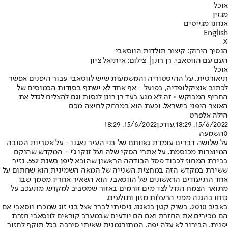
אוכל
מגזין
אנחנו מגייסים
English
X
הנסיך הירוק: קיצור תולדות הווסאבי
העם עם הווסאבי. רן רונן| צילום: איתיאל ציון
אוכל
תיאורטית, על ההיסטוריה והמשמעות שיש לווסאבי עבור היפנים אפשר
לכתוב אנציקלופדיה, בפועל - אף אחד לא ישתף בסודות הכמוסים של
החריף המבוקש • זה לא מנע בעד רן רונן לנסות וגם להצליח לגדל את
האוצר היפני בישראל, וכעת הוא במרחק לחיצה מכם
הילה אלפרט
15/6/2022, 18:29
,עודכן
15/6/2022, 18:29
0
השמעה
על שלושה דברים עומדת גאוותם של בני העיר נאגנו - על אטריות הסובה
המיוצרות מכוסמת, על אתרי הסקי שלה ועל זנקו ג'י - המקדש שהוקם
בבירת המחוז לכבוד פסל הבודהה הראשון שהובא ליפן בשנת 552. נזיר
ששירת במקדש הזה במחצית השנייה של המאה השמינית הוא שחתום על
אחד התיעודים הראשונים של הווסאבי. הוא השאיר אחריו מסמך שבו
מתואר הצמח הגדל לצד מים זורמים באזור שמסביב למקדש, מתעכב על
כוחו בהגנה מפני הרעלות מזון ותולעים.
באביב 2010, בשוק קטן בנאגנו, ניסיתי לברר אצל בני זוג שמכרו ווסאבי אם
הם מכירים את החזרת ואם הם יודעים שבמערב קוראים לווסאבי חזרת
יפנית. הבירור לא עלה יפה. המתורגמנית שאיתי סירבה בכל תוקף לחזור