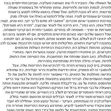
על השאלה שלי. הסבירה לי שזו השוואה מעליבה. שביפן מתייחסים בבוז
לחזרת, לגסות המראה ולחריפות. שחוץ מתחליף זול בשפופרת שעולה
פרוטות, היא לא טובה לכלום. שכל שאלה בנושא עלולה לפגוע ברגשות
המוכרים שעומדים לפניי, ושזה עלול להתפרש כאילו אני מטילה ספק
באיכות הווסאבי שהם מוכרים. "ווסאבי לא סתם כל כך יקר. הוא פגיע, קשה
לגדל אותו, הוא נסיך", היא חייכה אלי לאחר שנרגעה, "חזרת היא משרתת".
משרתת או נסיך - משפחה לא בוחרים. ווסאבי וחזרת הם קרובי משפחה,
שכל הטעם שלהם יוצא כשהם מרגישים מותקפים. אם לא תפגעו בהם הם
לא יכאיבו לכם לעולם. אבל אם תפצעו אותם, תשרטו בבשרם, הם יתגוננו.
בתגובה לקריעת התאים, מולקולות מים יפרעו מבנה תרכובות ששכבו להן
בשקט. מהומת העולם הזו, התרכובות הכימיות העולות מהתאים
הקרועים, הן שימטירו דמעות מהעין, יבעטו במערות האף, באחורי
הגולגולת. כאב מענג שפותח את המחשבות, את הנשימה ואת החשק
לחיות. סערה גדולה ונהדרת שמתנדפת במהירות.
מספיק ביס קטן בשורש חזרת כדי להרגיש את החריפות שלה. אבל
לווסאבי זה לא מספיק. איתו נדרשת מלאכת גירור קפדנית, כזו שתוודא
כתישה מוחלטת של התאים, כדי שאפשר יהיה לחוות על הלשון את כל
קשת הטעמים שלו. הגירור מתבצע בתנועות סיבוביות על גבי עור כריש
מחוספס, מתוח על עץ, עד לקבלת משחה חלקה. לפעמים מתבצעת אותה
הפעולה על גבי מגרדת ברזל ואז המרקם המתקבל הוא פחות דחוס וחלק.
ביפן ראיתי מאסטרים שבוחרים לשלב בין השניים, אחרים שמגררים את
קנה השורש משני צדדיו, לאצור הבדלים קטנים מהטעם המצוי בחלק
העליון לבין זה שבתחתון. העיקר - שהכל יבוצע מהר. שחלילה לא יאבד
שום אקורד שיש לווסאבי להציע. שתורגש בעיטת החריפות ואחריה מין
מתיקות מתונה המתיישבת על הלשון ועל צידי החך, טעמי אדמה ועשב