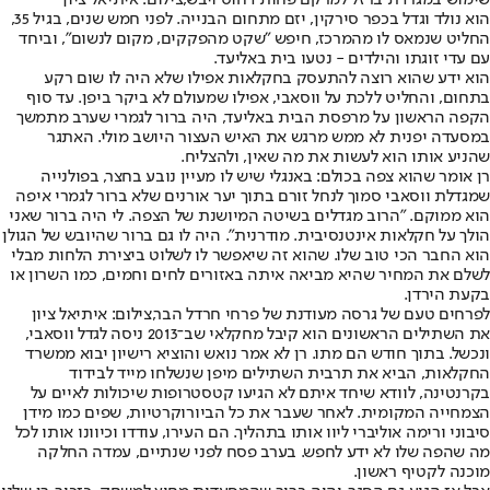
שימוש במגרדת ברזל למרקם פחות דחוס ויבש,צילום: איתיאל ציון
הוא נולד וגדל בכפר סירקין, יזם מתחום הבנייה. לפני חמש שנים, בגיל 35,
החליט שנמאס לו מהמרכז, חיפש "שקט מהפקקים, מקום לנשום", וביחד
עם עדי זוגתו והילדים - נטעו בית באליעד.
הוא ידע שהוא רוצה להתעסק בחקלאות אפילו שלא היה לו שום רקע
בתחום, והחליט ללכת על ווסאבי, אפילו שמעולם לא ביקר ביפן. עד סוף
הקפה הראשון על מרפסת הבית באליעד, היה ברור לגמרי שערב מתמשך
במסעדה יפנית לא ממש מרגש את האיש העצור היושב מולי. האתגר
שהניע אותו הוא לעשות את מה שאין, ולהצליח.
רן אומר שהוא צפה בכולם: באנגלי שיש לו מעיין נובע בחצר, בפולנייה
שמגדלת ווסאבי סמוך לנחל זורם בתוך יער אורנים שלא ברור לגמרי איפה
הוא ממוקם. "הרוב מגדלים בשיטה המיושנת של הצפה. לי היה ברור שאני
הולך על חקלאות אינטנסיבית. מודרנית". היה לו גם ברור שהיובש של הגולן
הוא החבר הכי טוב שלו. שהוא זה שיאפשר לו לשלוט ביצירת הלחות מבלי
לשלם את המחיר שהיא מביאה איתה באזורים לחים וחמים, כמו השרון או
בקעת הירדן.
לפרחים טעם של גרסה מעודנת של פרחי חרדל הבר,צילום: איתיאל ציון
את השתילים הראשונים הוא קיבל מחקלאי שב־2013 ניסה לגדל ווסאבי,
ונכשל. בתוך חודש הם מתו. רן לא אמר נואש והוציא רישיון יבוא ממשרד
החקלאות, הביא את תרבית השתילים מיפן שנשלחו מייד לבידוד
בקרנטינה, לוודא שיחד איתם לא הגיעו קטסטרופות שיכולות לאיים על
הצמחייה המקומית. לאחר שעבר את כל הביורוקרטיות, שפים כמו מידן
סיבוני ורימה אוליברי ליוו אותו בתהליך. הם העירו, עודדו וכיוונו אותו לכל
מה שהפה שלו לא ידע לחפש. בערב פסח לפני שנתיים, עמדה החלקה
מוכנה לקטיף ראשון.