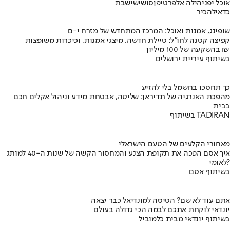
אוכל יפני
הילה אלפרט
יפן
סושי
שישבת
כדאי
להכיר
שופינג, אמנות ואוכל: המרכז המתחדש של מזרח י-ם
קפיצה קטנה לחו"ל: טיילת חדשה, מיצגי אמנות, וכיכרות משופצות
בהשקעה של 100 מיליון ₪
בשיתוף עיריית ירושלים
כך תחסכו בחשמל בלי להזיע
מהפכת האנרגיה של תדיראן: שליטה, אבטחת מידע וניהול אקלים חכם
בבית
בשיתוף TADIRAN
מאחורי הקלעים של הטעם הישראלי
איך אסם הפכה את תקופת הצנע והמחסור הקשה של שנות ה-40 למותג
לאומי?
בשיתוף אסם
אתם עוד לא שם? הטיסה למונדיאל כבר יצאה
יונדאי לוקחת אתכם לבמה הכי גדולה בעולם
בשיתוף יונדאי מבית כלמוביל