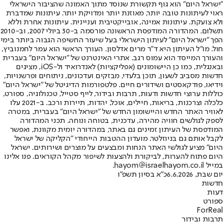
"ישראל היום" הוא גוף תקשורת שנוסד מתוך האמונה שהציבור הישראלי
ראוי לעיתונות טובה יותר, מאוזנת יותר ומדויקת יותר. עיתונות שמדברת
ולא צועקת. עיתונות אמינה, אובייקטיבית ועניינית. עיתונות אחרת וללא
תשלום. המהדורה המודפסת הראשונה פורסמה ב-30 ביולי 2007, וב-2010
הפך "ישראל היום" לעיתון הישראלי בעל שיעור החשיפה הגבוה ביותר בימי
חול. מו"ל העיתון היא ד"ר מרים אדלסון. העורך הראשי הוא עמר לחמנוביץ,
והעורך המייסד הוא עמוס רגב. אתרי האינטרנט של "ישראל היום" בעברית
ובאנגלית, כמו כן היישומונים (אפליקציות) לאנדרואיד ול-iOS, מציגים
חדשות מסביב לשעון, תוכן בלעדי, מבזקים ועדכונים, ניתוחים ופרשנויות,
וידיאו, פודקאסטים ושידורים חיים. פלטפורמות הדיגיטל של "ישראל היום"
כוללות ערוצי חדשות ודעות, תרבות ובידור, לייף סטייל, טכנולוגיה, ספורט,
כלכלה וצרכנות, בריאות, חיילים, אוכל, יהדות, תיירות ורכב. ב-2021 עלו
לאוויר האתר החדש והיישומון החדש של "ישראל היום" בעברית, במטרה
לספק לגולשים חוויה מהירה, עדכנית, בטוחה ונוחה. תכני המהדורה
המודפסת של העיתון זמינים גם באתר, במהדורה יומית מקוונת, ואפשר
לקבל אותם גם בניוזלטר. מועדון ההטבות הייחודי "הקליקה של ישראל
היום" מציע לגולשי האתר הנחות ומבצעים על מוצרים ושירותים. ישראל
היום פתוח להערות, לביקורת ולהצעות לשיפור מקהל הקוראים. פנו אלינו
במייל hayom@israelhayom.co.il.
יום שבת, 6.6.2026
כ"א בסיון תשפ"ו
חדשות
דעות
ספורט
ForReal
תרבות ובידור