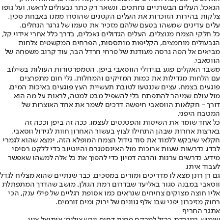
הנאכל, העלים הבשרניים נחתכים, ונשאר רק כתר גבעולים לראשו, ועל גופו
צלקות בהירות הזוכרות את העלים הקטנים שהוסרו ממנו באבחת סכין.
עלים עדינים שמשהו בטעם שלהם מזכיר את טעמו של גרגר הנחלים.
כל חלקי הצמח מנוצלים. העלים הגדולים נאכלים, בדרך כלל אחרי אידוי קל,
הגבעולים מוחמצים, הקליפות מותססות, הפרחים המקשטים צלחות
מביאים אל הפה גרסה מעודנת של פרחי חרדל הבר, עוד קרוב משפחה של
הווסאבי.
משבר האקלים פגע בגידולי הווסאבי ביפן. הטמפרטורות העולות בשילוב
עם הלחות מגדילות את כמות המזיקים והמחלות, גלי חום מתפרצים
פוגעים בצמח, עצים שננטעו לטובת תעשיית העץ פוגעים באיכות המים.
מול עולם שמיהר להתפתח בלי להשפיל מבט למטה, לראות על מה הוא
דורך - חקלאות הווסאבי חיפשה דרכים לשמר את אחד האוצרות של
המטבח היפני.
כל אחד שומר את השיטות והפטנטים לעצמו. ככה זה ביפן וככה זה
בארצות אחרות שבהן התחילו לצוץ בעשור האחרון חוות לגידול ווסאבי.
חקלאי שיבקש ללמוד את סוד גידול הצמח המופלא הזה, ימצא שהוא לגמרי
לבדו. נדרשות שעות ארוכות מול האינסטגרם והיוטיוב כדי ללקט רסיסי
מידע. נדרשים ערנות והרבה דמיון כדי להפוך את כל אלה למשהו שאפשר
לעבוד איתו.
גם רן רונן מצא לו מדריכים ומורים במסכים. כבר שנתיים שהוא מצליח לגדל
ווסאבי במבנה סגור באליעד שבדרום רמת הגולן. מושב שהדרך המתפתלת
אליו חוצה מצוקים צחיחים שנראים כמו אסופת רגליים של פילי ענק, הכי
רחוק מזיכרון יפני שבו אלף גוונים של ירוק ומים זורמים.
אתגר החריף