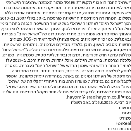
"ישראל היום" הוא גוף תקשורת שנוסד מתוך האמונה שהציבור הישראלי
ראוי לעיתונות טובה יותר, מאוזנת יותר ומדויקת יותר. עיתונות שמדברת
ולא צועקת. עיתונות אמינה, אובייקטיבית ועניינית. עיתונות אחרת וללא
תשלום. המהדורה המודפסת הראשונה פורסמה ב-30 ביולי 2007, וב-2010
הפך "ישראל היום" לעיתון הישראלי בעל שיעור החשיפה הגבוה ביותר בימי
חול. מו"ל העיתון היא ד"ר מרים אדלסון. העורך הראשי הוא עמר לחמנוביץ,
והעורך המייסד הוא עמוס רגב. אתרי האינטרנט של "ישראל היום" בעברית
ובאנגלית, כמו כן היישומונים (אפליקציות) לאנדרואיד ול-iOS, מציגים
חדשות מסביב לשעון, תוכן בלעדי, מבזקים ועדכונים, ניתוחים ופרשנויות,
וידיאו, פודקאסטים ושידורים חיים. פלטפורמות הדיגיטל של "ישראל היום"
כוללות ערוצי חדשות ודעות, תרבות ובידור, לייף סטייל, טכנולוגיה, ספורט,
כלכלה וצרכנות, בריאות, חיילים, אוכל, יהדות, תיירות ורכב. ב-2021 עלו
לאוויר האתר החדש והיישומון החדש של "ישראל היום" בעברית, במטרה
לספק לגולשים חוויה מהירה, עדכנית, בטוחה ונוחה. תכני המהדורה
המודפסת של העיתון זמינים גם באתר, במהדורה יומית מקוונת, ואפשר
לקבל אותם גם בניוזלטר. מועדון ההטבות הייחודי "הקליקה של ישראל
היום" מציע לגולשי האתר הנחות ומבצעים על מוצרים ושירותים. ישראל
היום פתוח להערות, לביקורת ולהצעות לשיפור מקהל הקוראים. פנו אלינו
במייל hayom@israelhayom.co.il.
יום רביעי, 5.8.2026
כ"ב באב תשפ"ו
חדשות
דעות
ספורט
ForReal
תרבות ובידור