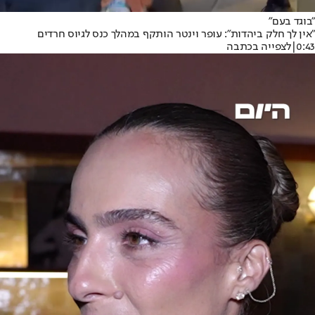
"בוגד בעם"
"אין לך חלק ביהדות": עופר וינטר הותקף במהלך כנס לגיוס חרדים
0:43
|
לצפייה בכתבה