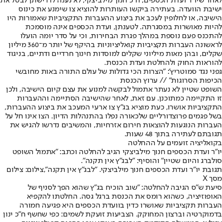
לאחר שיו”ר ועדת הכספים, ח”כ חנוך מילביצקי, לא נענה לדרישתן לבטל את
ישיבת הוועדה. בעתירה ביקשו העותרות להוציא צו שימנע את כינוס
הישיבה, או לחלופין לעכב את ביצוע ההעברות התקציביות שאמורות היו
להיות מאושרות במסגרתה. לטענתן, ועדת הכספים אינה מוסמכת
להתכנס פעם נוספת במהלך פגרת הבחירות, וכי על סדר יומה הועלו
לראשונה העברות תקציביות קואליציוניות בהיקף של יותר מ־360 מיליון
שקלים, ובהן מאות מיליוני שקלים למוסדות חינוך חרדיים ודתיים, בניגוד
להוראות החוק ולהחלטת ועדת הכנסת.
גפני נגד סמוטריץ': "הצרות הכי גדולות של עולם התורה באות מחובשי
הכיפות הסרוגות" // ערוץ הכנסת
השופט שטיין לא נעתר אתמול לבקשה למנוע את עצם קיום הישיבה, ולכן
זו התקיימה כמתוכנן. עם זאת, לאחר שהישיבה הסתיימה וההעברות
התקציביות אושרו, כעת מוציא בג”ץ צו ארעי המעכב את ביצוע ההעברות,
בשל פגמים פרוצדורליים שלכאורה נפלו בהתנהלות הדיון. הצו אינו חל על
העברות הנוגעות להוצאות חירום אזרחיות, והמשיבים נדרשו להגיש את
תגובתם לעתירה בתוך 48 שעות.
בקואליציה זועמים על ההחלטה
יו"ר ועדת הכספים חנוך מילביצקי הגיב להחלטה וכתב: "אתמול השופט
סולברג והיום שטיין" והוסיף: "לבג"ץ אין תקנה".
תגובת יו"ר ועדת הכספים חנוך מילביצקי. "לבג"ץ אין תקנה",צילום: צילום
מסך X
סיעת ש״ס הגיבה להחלטה: "שוב הוכיח בג״ץ שהוא הפך לסניף של
האופוזיציה, כשהוא רומס את הכנסת ברגל גסה. החלטתו להקפיא
העברות תקציביות שאושרו כדין בוועדת הכספים היא פגיעה חמורה
בדמוקרטיה וברצון המחוקק. הצביעות זועקת לשמים: כפי שחשף ח״כ ינון