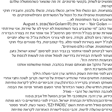
ממשיכים לשחק בקטעי סרטונים. זה מה שנשאר כשהממשלה שלהם
קורסת.
במציאות, הם נכשלו מול איראן, נכשלו בעזה, נכשלו בלבנון, והעבירו חוקי
השתמטות שהפילו את כל הנטל על המשרתים והמילואימניקים. מי
שהצביע בעד השתמטות לא…
— Yair Golan - יאיר גולן (@YairGolan1)
August 5, 2026
עוד כתב: "מי שהצביע בעד השתמטות לא יטיף לנו על שירות. אני שירתתי
עשרות שנים בצה״ל והייתי סגן הרמטכ״ל. אני אומר את זה בצורה הברורה
ביותר: גיוס לכולם. נקודה. גיוס לפי צורכי ויכולות צה״ל. מי שלא יתגייס
לצה״ל יישא בשירות לאומי מלא. בלי קומבינות, בלי פטורים ובלי חוקי
השתמטות. אצלנו כולם משרתים".
השר לביטחון לאומי איתמר בן גביר הגיב לפרסום: "שונא ישראל, גזען.
נעתור לוועדת הבחירות בדרישה לפסול אותו מה לעשות לכנסת על
הגזענות הדוחה הזו".
טעינו? נתקן! אם מצאתם טעות בכתבה, נשמח שתשתפו אותנו
14:09
מערכת היום
רגע לפני פתיחת העסק החדש: ערן זהבי מעלה הילוך
כשמונה חודשים אחרי שהודיע רשמית על פרישה וקרוב לשנה וחצי אחרי
משחקו האחרון בקריירה ככדורגלן,
ערן זהבי
מרים הילוך לקראת פתיחת
העסק החדש שלו, כאשר הכדורגל נותר הפעם מאחור ופינה את הבמה
לאהבה החדשה של זהבי - פאדל.
כידוע, ערן זהבי, אקס
מכבי תל אביב
,
הפועל תל אביב
,
פ.ס.וו
איינדהובן
ההולנדית ונבחרת ישראל, הכריז לפני כחודשיים כי הוא פותח
מתחם פאדל חדש תחת השם "EZ7 PADEL", כאשר כעת, לאחר מספר
טיזרים שהעלה לרשת, זהבי נכנס לישורת האחרונה לקראת פתיחת