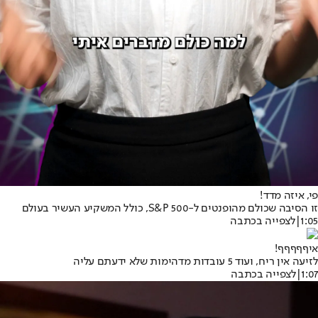
פי, איזה מדד!
זו הסיבה שכולם מהופנטים ל-S&P 500, כולל המשקיע העשיר בעולם
1:05
|
לצפייה בכתבה
איףףףףף!
לזיעה אין ריח, ועוד 5 עובדות מדהימות שלא ידעתם עליה
1:07
|
לצפייה בכתבה