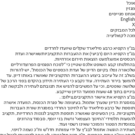
אוכל
מגזין
אנחנו מגייסים
English
X
לכל המבזקים
מכה לקואליציה
בג"ץ הקפיא כרבע מיליארד שקלים שיועדו לחרדים
בג”ץ הקפיא היום (רביעי) את ההעברות התקציביות
שאישרה ועדת
הכספים אמש,
למעט הוצאות חירום אזרחיות.
בהחלטתו קבע השופט אלכס שטיין כי "לנוכח הפגמים הפרוצדורליים
שלכאורה נפלו בקיום הדיון של ועדת הכספים של הכנסת", יש להורות
בשלב זה על עיכוב ביצוע ההעברות התקציביות שאושרו באותו דיון, עד
להמשך בירור העתירה. עוד נקבע כי העתירה תידון בהקדם בפני הרכב של
שלושה שופטים, וכי על המשיבים להגיש את תגובתם לעתירה ולבקשה לצו
ביניים בתוך 48 שעות ממועד הדיון שייקבע.
בג"צ הקפיא את אישור התקציבים,צילום: .
במסגרת הדיון שנערך אתמול, בעיצומה של פגרת הכנסת, הוועדה אישרה
תוספת של כרבע מיליארד ש"ח לחינוך החרדי במסגרת שורת העברות
תקציביות. בין הסעיפים שאושרו: תוספת תקציב לגננות החרדיות, תקציב
להסעות תלמידי 'החינוך העצמאי' ורשת בני יוסף, סבסוד צהרונים
במוסדות הפטור והמוכר שאינו רשמי ועוד.
העתירה הוגשה אתמול לבג”ץ על ידי עמותת חדו”ש וח”כ נעמה לזימי,