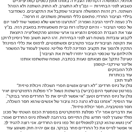
אזולאי, הממשלה הקודמת העבירה באותו אופן כספים קואליציוניים
כשבוע לפני הבחירות – ובג״ץ לא התערב. לא החוק השתנה ולא הנוהל
השתנה. רק זהות הממשלה והציבור שמקבל את התקציבים. כשמדובר
בילדי הציבור החרדי, פתאום כללי המשחק משתנים. זו חרפה".
ח"כ נעמה לזימי הגיבה ואמרה: "התרענו מראש שלא נאפשר שוד לאור יום
של כספי הציבור - והיום קיבלנו רוח גבית משמעותית במאבק הזה. בג"ץ
עצר את העברת הכספים והוציא צו ארעי שמונע מהקואליציה היוצאת
לקבוע עובדות בשטח רגע לפני הבחירות. זהו הישג חשוב מול ניסיון לרוקן
את הקופה הציבורית עבור מקורבים ומשתמטים, לרמוס את כללי המינהל
התקין ולהפוך את תקציב המדינה לכלי פוליטי. נמשיך לעמוד על המשמר
ולהילחם עד שכספי הציבור יחזרו לשרת את הציבור|
טעינו? נתקן! אם מצאתם טעות בכתבה, נשמח שתשתפו אותנו
אלינור שירקני-קופמן
לכל המבזקים
עוד בכותרות
לעוד תוכן
גולן על גיוס חרדים: "לא רוצים אנשים חסרי השכלה ויכולת פיזית"
בסרטון שנחשף היום (רביעי) ברשתות נשאל יו"ר מפלגת הדמוקרטים יאיר
גולן על גיוס החרדים וטען: "אי אפשר לגייס את כל החרדים מחר בבוקר".
עוד הוסיף: "אנחנו גם לא נרצה כזה ציבור של אנשים שהוא חסר השכלה,
חסר מוטיבציה, חסר יכולת פיזית".
את הדברים אמר יו"ר מפלגת הדמוקרטים במסגרת הכנס השנתי של מכון
מולד שנערך לפני חודש. גולן התייחס בהרחבה לשאלת גיוס החרדים ואמר:
"אין נושא שהוא קרבן לפופוליזם זול כמו גיוס החרדים. אני רוצה להגיד לך,
אי אפשר לגייס את כל החרדים מחר בבוקר, גם אם יהיה חוק משוגע עוד