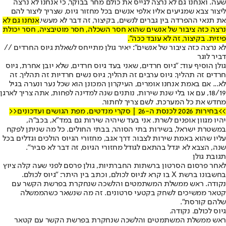
שעה. ואנחנו גם לא נרצה לגייס את כולם מחר בבוקר, כי אנחנו לא נרצה
ליצור צבא שמגיעים אליו אלפי אנשים בכל מחזור גיוס, שצריך ליצור להם
את תנאי ההפרדה בין גברים לנשים, בקיצור, זה דבר לא מעשי.
אנחנו גם לא
נרצה כזה ציבור של אנשים שהוא חסר השכלה, חסר מוטיבציה, חסר יכולת
פיזית. בקיצור, זה לא עובד ככה".
לא נרצה כזה ציבור של אנשים": יאיר גולן מתייחס לשאלת גיוס החרדים //
דביר לוגר
גולן הוסיף עוד: "גיוס חרדים, שאני בעד גיוס חרדים, שלא יובן אחרת, גיוס
חרדים זה תהליך. גיוס ערבים זה תהליך, גיוס נשים חרדיות זה תהליך. זה
לא... אם באמת אנחנו אומרים, העיקרון המכונן הוא שכל נער ונערה בגיל
18/19, עם או בלי שנת שירות, נותנים שנה למדינה לפחות, אתה צריך לארגן
מחדש את כל המערכת. לשם צריך לחתור.
>>בחירות 2026 לכנסת ה-26 | סקרי מנדטים, מפת הגושים ועדכונים<<
יהיו מגוון אופנים לשרת. אני בעד שיהיה שירות גם במד"א, בכב"ה,
במשטרת ישראל, בשירות בתי הסוהר, בבתי החולים. כל מה שניתן לפקח
עליו שהוא באמת שירות לצבור. דרך אגב, מחזורי הגיוס הולכים וגדלים בכל
שנה, הצבא לא יגדל בהתאם לגודל מחזורי הגיוס, זה דבר לא סביר".
תגובת גולן
לאחר פרסום הסרטון ברשתות החברתיות, גולן פרסם לפני שעה קלה ציוץ
בחשבונו ברשת X בו קרא לגיוס לכולם, וכתב בין היתר: "גיוס לכולם.
נקודה. ראש ממשלת המשתמטים והלשכה שנחקרת בפרשת הקשר עם
קטאר ממשיכים לשחק בקטעי סרטונים. זה מה שנשאר כשהממשלה
שלהם קורסת".
גיוס לכולם. נקודה.
ראש ממשלת המשתמטים והלשכה שנחקרת בפרשת הקשר עם קטאר