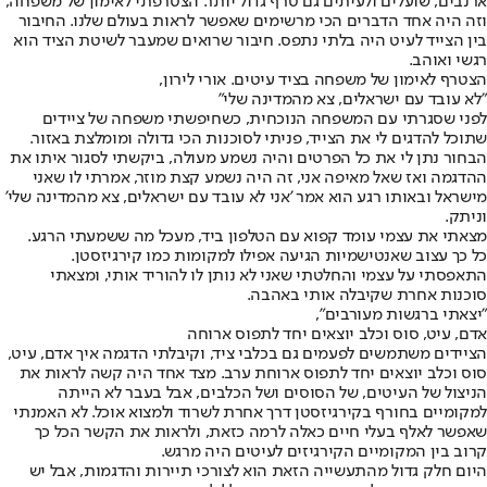
ארנבים, שועלים ולעיתים גם טרף גדול יותר. הצטרפתי לאימון של משפחה,
וזה היה אחד הדברים הכי מרשימים שאפשר לראות בעולם שלנו. החיבור
בין הצייד לעיט היה בלתי נתפס. חיבור שרואים שמעבר לשיטת הציד הוא
רגשי ואוהב.
הצטרף לאימון של משפחה בציד עיטים. אורי לירון,
"לא עובד עם ישראלים, צא מהמדינה שלי"
לפני שסגרתי עם המשפחה הנוכחית, כשחיפשתי משפחה של ציידים
שתוכל להדגים לי את הצייד, פניתי לסוכנות הכי גדולה ומומלצת באזור.
הבחור נתן לי את כל הפרטים והיה נשמע מעולה, ביקשתי לסגור איתו את
ההדגמה ואז שאל מאיפה אני, זה היה נשמע קצת מוזר, אמרתי לו שאני
מישראל ובאותו רגע הוא אמר 'אני לא עובד עם ישראלים, צא מהמדינה שלי'
וניתק.
מצאתי את עצמי עומד קפוא עם הטלפון ביד, מעכל מה ששמעתי הרגע.
כל כך עצוב שאנטישמיות הגיעה אפילו למקומות כמו קירגיזסטן.
התאפסתי על עצמי והחלטתי שאני לא נותן לו להוריד אותי, ומצאתי
סוכנות אחרת שקיבלה אותי באהבה.
"יצאתי ברגשות מעורבים",
אדם, עיט, סוס וכלב יוצאים יחד לתפוס ארוחה
הציידים משתמשים לפעמים גם בכלבי ציד, וקיבלתי הדגמה איך אדם, עיט,
סוס וכלב יוצאים יחד לתפוס ארוחת ערב. מצד אחד היה קשה לראות את
הניצול של העיטים, של הסוסים ושל הכלבים, אבל בעבר לא הייתה
למקומיים בחורף בקירגיזסטן דרך אחרת לשרוד ולמצוא אוכל. לא האמנתי
שאפשר לאלף בעלי חיים כאלה לרמה כזאת, ולראות את הקשר הכל כך
קרוב בין המקומיים הקירגיזים לעיטים היה מרגש.
היום חלק גדול מהתעשייה הזאת הוא לצורכי תיירות והדגמות, אבל יש