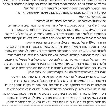
הדיווח במוקד החטיבה הבינלאומית של זק״א, צוות החטיבה הבינלאומית
של זק״א החלו לטפל בכבוד המת ומול הגורמים המקומים במטרה לשחרר
את הנפטר לקראת הטסה לישראל להמשך קבורה והלוויה".
טעינו? נתקן! אם מצאתם טעות בכתבה, נשמח שתשתפו אותנו
09:46
סהר אברהמי
"הוא שאל מאיפה אני ואמר 'לא עובד עם ישראלים'"
בטיול שלי ב
קירגיזסטן
שמעתי על אחד המנהגים העתיקים והמיוחדים
שעדיין קיים בה. הגעתי לאגם איסיק קול, שעדיין חיות בו משפחות
שממשיכות לשמר את מסורת ציד ה
עיטים
העתיקה. הצלחתי ליצור קשר
עם אחת מהמשפחות, והסכימו שאצטרף לאימון כדי לראות איך הם צדים.
ארוחה ב-15 שקלים, מונית ב-5: הזוג ש
ביקר בקירגיזסטן
בקירגיזסטן החורף מאוד קשה וקר, ולמקומיים במשך דורות היה קשה
לשרוד ולמצוא אוכל. ככה התפתחה שיטת ציד העיטים. לעיטים יש אחת
ממערכות הראייה החדות בעולם, וכשהם עפים הם יכולים לזהות טרף
ממרחק של כמה קילומטרים. יש להם טפרים שיכולים להפעיל לחץ עצום
ולהרוג את הטרף בתוך שניות. כשהנוודים בקירגיזסטן הבינו את היכולת
הזאת, הם החליטו לנצל אותה לטובתם וככה התחילה להתפתח השיטה.
אורי לירון הצטרף לציד עיטים בקירגיזסטן // אורי לירון
כשהעיט עדיין צעיר, לוקחים אותו מהקן ומצמידים אותו לאחד מבני
המשפחה. בן המשפחה והעיט גדלים יחד, מבלים שעות ארוכות יחד
ומתאמנים על ציד משותף כמעט מדי יום. המשפחות בקירגיזסטן רואות
את העיט ממש כמו בן משפחה.
מרגילים את העיט לאט לאט למסור את
הטרף שלו בתמורה לחתיכת בשר, וככה בונים איתו את האמון בבני אדם.
וככה כשמגיע החורף, הציידים יוצאים עם העיטים לציד, מעיפים אותם
בתנופה בזמן רכיבה על סוס, והם כבר יודעים למצוא מכרסמים קטנים,