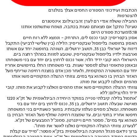
הכתבות ועידכוני הספורט החמים אצלך בטלגרם
להצטרפות
החבילה ששלח אנדי רם לערן זהבי,צילום: אינסטגרם
טעינו? נתקן! אם מצאתם טעות בכתבה, נשמח שתשתפו אותנו
13:18
מערכת ספורט היום
אסון בקפריסין: קובי נכנס לים, התרחק - ונמצא ללא רוח חיים
האסון בחופשה בלימסול שבקפריסין: הלילה (בין שלישי לרביעי) התקבל
דיווח על ישראלי כבן 35, תושב ירושלים, השוהה בחופשה יחד עם אשתו
וארבעת ילדיו בלימסול שבקפריסין, שטבע למוות במהלך רחצה בים.
הישראלי הוא קובי ידיד הלוי, אשר נכנס לרחוץ בים יחד עם בני משפחתו
ובאופן פתאומי נעלם למספר שעות. בני משפחתו החלו בחיפושים אחריו
יחד עם המשטרה המקומית, ולאחר מכן אדם במצנח רחיפה שריחף מעל
האזור הבחין בו כשהוא צף במים. צוותי ההצלה המקומיים משו אותו
מהמים ונאלצו לקבוע את מותו.
צוותי ההצלה המקומיים משו אותו מהמים ונאלצו לקבוע את מותו. קובי
ידיד הלוי,צילום: ללא
"אתמול בלילה קיבלתי פנייה במוקד היחידה הבינלאומית של זק"א 1220
מאישה שבעלה תושב ירושלים, בן 35, נכנס לרחוץ בים יחד עם בני
משפחתו, ובשלב מסוים נעלמו עקבותיו. במשך כשעתיים בני המשפחה
חיפשו אחריו בחוף ובים, עד שמצנח רחיפה שחלף מעל האזור הבחין בו
כשהוא צף במים", מספר חיים ויינגרטן, סמנכ"ל המבצעים של זק"א.
"לצערנו, צוותי ההצלה המקומיים נאלצו לאשר את מותו".
ברוך נידאם מנהל החטיבה הבינלאומית בזק״א מספר: "מייד עם קבלת