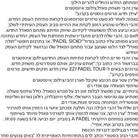
המתחם החדש והחליט להרים הילוך.
ערן זהבי משחק פאדל,צילום: אינסטגרם
"עידן חדש, פרטים נוספים בקרוב"
כאמור, לאחר לא מעט טיזרים ופרומואים לקראת פתיחת העסק החדש,
זהבי החליט שהגיע הזמן לקחת את ההייפ סביב העסק העיתידי לשלב
הבא וביצע מהלך משמעותי לקידום, שיווק ומיתוג מתחם הפאדל החדש.
לשם כך, זהבי שלח לרבים מחבריו שקית ממותגת של העסק החדש ובתוכה
כובע ממותג עליו כתוב בגדול "PADEL SICKO", או בתרגום חופשי "חולה
פאדל" לצד הלוגו שעוצב עבור מתחם הפאדל שלו וברושור לקידום העסק
החדש.
ערן זהבי מרים הילוך לקראת פתיחת העסק החדש,צילום: אינסטגרם
בברושור היה כתוב כך: "אותם ערכים, אותם סטנדרטים, משחק חדש.
ברוכים הבאים ל-EZ7 PADEL TOUR. עידן חדש, חוקים חדשים. פרטים
נוספים בקרוב".
אלירן עטר עם הכובע שקיבל מערן זהבי,צילום: אינסטגרם
שיתוף הפעולה עם אנדי רם
בינתיים, ערן ממשיך לבלות זמן רב על מגרש הפאדל, כולל שיתוף פעולה
מפתיע עם טניסאי העבר הישראלי, אלוף ווימבלדון, רולאן גארוס ואליפות
אוסטרליה הפתוחה בטניס זוגות,
אנדי רם
.
רם שלח אל זהבי חבילה ובה חולצה ומכתב אישי בו הזמין אותו לטורניר
פאדל: "ערן היקר, אני שמח להזמין אותך לטורניר פאדל מיוחד בשיתוף
סמסונג במתחם היוקרתי A PADEL בסביון. יום רביעי, 5/8 בשעה 19:00.
נתראה בקרוב אחי, אנדי".
אנדי רם,צילום: דוברות הכנסת
זהבי הגיב בסטורי וכתב לרם בתחרותיות האופיינית לו: "באים צנועים מחר