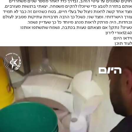
חוקים שמגנים על עיטי הזהב, ובדרך כלל לאחר מספר שנים משחררים
אותם בחזרה לטבע כדי שיוכלו להקים משפחה. יצאתי ברגשות מעורבים.
מצד אחד קשה לראות ניצול של בעלי חיים, בטח כשהיום זה כבר לא תמיד
צורך הישרדותי. ומצד שני, כשכל כך הרבה תרבויות עתיקות מסביב לעולם
נכחדות, היה מרתק לראות מנהג מיוחד כל כך שעדיין נשמר.
טעינו? נתקן! אם מצאתם טעות בכתבה, נשמח שתשתפו אותנו
12:40
אורי לירון
וידאו היום
לעוד תוכן