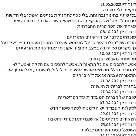
דינה דיין
21.05.2022
תקציב בלי בשורה
בלי שינוי בחינוך וברווחה, בלי כסף לתחזוקת בניינים ואפילו בלי חדשות
טובות ל"בייס" שלו: התקציב החדש שהציג שר האוצר ליברמן משאיר
מאחור את הפריפריה החברתית
דינה דיין
08.10.2021
מוכרחים לדבר על הגרעינים התורניים
התזה של "הצלת הפריפריה" לא ממש עומדת במבחן העובדות – ויעידו על
כך מקרים של ירידה במצב הסוציו-אקונומי לאחר כניסת הגרעינים
דינה דיין
30.08.2021
מי מפחד מאבישי בן חיים
אפשר להסכים עם כל התאוריה, אפשר להסכים עם חלקה ואפשר לא
להסכים בכלל. מה שאי אפשר לעשות זה לזלזל, להשתיק, או להגחיך את
התאוריה עצמה או את ד״ר בן חיים
דינה דיין
21.06.2021
בחזרה לבריתות הישנות
דינה דיין
27.04.2021
שובה של הברית המעמדית נגד הפריפריות
דינה דיין
03.04.2021
למפלגת העבודה יש הזדמנות לספר סיפור חדש
דינה דיין
29.01.2021
הפקידים מחליטים? אז שגם ייתנו לנו דין וחשבון
דינה דיין
23.01.2021
השמאל גוסס, הפרחים לבלפור
דינה דיין
26.12.2020