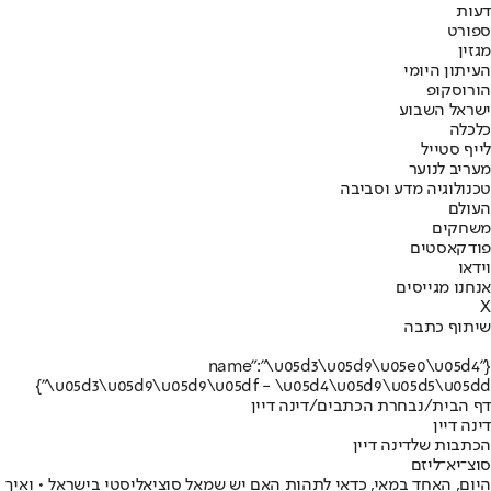
דעות
ספורט
מגזין
העיתון היומי
הורוסקופ
ישראל השבוע
כלכלה
לייף סטייל
מעריב לנוער
טכנולוגיה מדע וסביבה
העולם
משחקים
פודקאסטים
וידאו
אנחנו מגייסים
X
שיתוף כתבה
{"name":"\u05d3\u05d9\u05e0\u05d4
\u05d3\u05d9\u05d9\u05df - \u05d4\u05d9\u05d5\u05dd"}
דף הבית
/
נבחרת הכתבים
/
דינה דיין
דינה דיין
הכתבות שלדינה דיין
סוצ־יא־ליזם
היום, האחד במאי, כדאי לתהות האם יש שמאל סוציאליסטי בישראל • ואיך