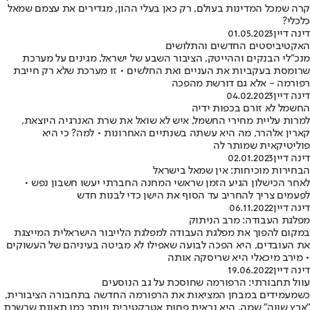
קרה שמכל המדינות בעולם, רק כאן בעלי ההון, מגדירים את עצמם שמאל
כלכלי?
דינה דיין
01.05.2023
האקטיביסטים החדשים והתלושים
מנכ"לי הבנקים וההייטק, הציבור השבע של ישראל, מגינים על מערכת
שרומסת בעקביות את העניים ואת החלשים • זו מערכת שלא רק חייבת
רפורמה - אלא גם דורשת מהפכה
דינה דיין
04.02.2023
החשמל לא זורם בכפות ידיה
למרות עליית מחירי החשמל, איש לא שואל את שרת האנרגיה היוצאת,
קארין אלהרר, מה היא עשתה בשנתיים האחרונות • למה? כי היא
פוליטיקאית שמותר לה
דינה דיין
02.01.2023
הבחירות מוכיחות: אין שמאל בישראל
לאחר הכישלון הגיע הזמן שראשי המחנה החברתי יעשו חשבון נפש •
לפעמים צריך להחריב עד הסוף את הישן כדי לבנות חדש
דינה דיין
06.11.2022
מפלגת העבודה: מרב הניתוק
במקום להפוך את מפלגת העבודה למפלגת הלייבור הישראלית המייצגת
את העובדים, היא הפכה לבועה שאפילו לא מביטה בעיניהם של העשוקים
• מירב מיכאלי היא שריסקה אותה
דינה דיין
19.06.2022
עוול תחבורתי: הרפורמה שחוסכת על גב הנוסעים
כשמעמידים במבחן המציאות את הרפורמה החדשה בתחבורה הציבורית,
"ארץ שווה" שמה, היא נראית פחות אטרקטיבית ויותר כמו תאונת שרשרת