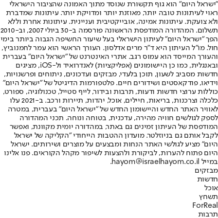
"ישראל היום" הוא גוף תקשורת שנוסד מתוך האמונה שהציבור הישראלי
ראוי לעיתונות טובה יותר, מאוזנת יותר ומדויקת יותר. עיתונות שמדברת
ולא צועקת. עיתונות אמינה, אובייקטיבית ועניינית. עיתונות אחרת וללא
תשלום. המהדורה המודפסת הראשונה פורסמה ב-30 ביולי 2007, וב-2010
הפך "ישראל היום" לעיתון הישראלי בעל שיעור החשיפה הגבוה ביותר בימי
חול. מו"ל העיתון היא ד"ר מרים אדלסון. העורך הראשי הוא עמר לחמנוביץ,
והעורך המייסד הוא עמוס רגב. אתרי האינטרנט של "ישראל היום" בעברית
ובאנגלית, כמו כן היישומונים (אפליקציות) לאנדרואיד ול-iOS, מציגים
חדשות מסביב לשעון, תוכן בלעדי, מבזקים ועדכונים, ניתוחים ופרשנויות,
וידיאו, פודקאסטים ושידורים חיים. פלטפורמות הדיגיטל של "ישראל היום"
כוללות ערוצי חדשות ודעות, תרבות ובידור, לייף סטייל, טכנולוגיה, ספורט,
כלכלה וצרכנות, בריאות, חיילים, אוכל, יהדות, תיירות ורכב. ב-2021 עלו
לאוויר האתר החדש והיישומון החדש של "ישראל היום" בעברית, במטרה
לספק לגולשים חוויה מהירה, עדכנית, בטוחה ונוחה. תכני המהדורה
המודפסת של העיתון זמינים גם באתר, במהדורה יומית מקוונת, ואפשר
לקבל אותם גם בניוזלטר. מועדון ההטבות הייחודי "הקליקה של ישראל
היום" מציע לגולשי האתר הנחות ומבצעים על מוצרים ושירותים. ישראל
היום פתוח להערות, לביקורת ולהצעות לשיפור מקהל הקוראים. פנו אלינו
במייל hayom@israelhayom.co.il.
מבזקים
חדשות
אוכל
תשחץ
ForReal
תרבות