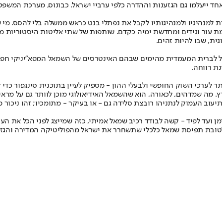
ד ייעלמו גם הגזענות וההדרה כלפי ערביי ישראל. כבונוס, מערכת המשפט ת
נהיגיו ולמנהיגותיו לקבל את נפתלי בנט כראש ממשלה בלי להסס. מי שהג
 עור וגידים ומחדשת ימיה כקדם. שותפות של שתי אליטות היסטוריות מת
ית, שבו להיות זהים.
ול לברית המעמדית מהימים שבהם האינטרסים של השמאל המפא"יניקי חפפו 
נת רווחה.
 לערכי השוק החופשי ולבעלי ההון - מספיק לעיין בתוכנית סינגפור כדי 
ץ. מה שמדהים, לכאורה, הוא שהשמאל האידיאולוגי מוכן לוותר גם על מרא
עוב העמוק לנתניהו רובצת סלידה גם - או בעיקר - מתומכיו; זהו ניכור מ
מן ועד לפיד - קשה לבודד רכיב שמאל אמיתי, כזה שמייצג לפני הכל את הע
לטובת תפיסת שמאל כלכלי שתשחרר את ישראל מהפוליטיקה המדירה והגזע