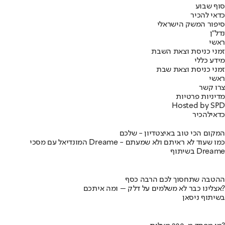
סוף שבוע
כדאי להכיר
סיפור המשק הישראלי
נדל"ן
ראשי
זמני כניסת וצאת השבת
מידע כללי
זמני כניסת וצאת שבת
ראשי
צרו קשר
מדיניות פרטיות
Hosted by SPD
כדאי
להכיר
המקום הכי טוב באיצטדיון - שלכם
המונדיאל עם מסכי Dreame - כמו שעוד לא ראיתם ולא שמעתם
בשיתוף Dreame
ההטבה שתחסוך לכם הרבה כסף
אצלינו כבר לא משלמים על דלק – ומה איתכם?
בשיתוף ניסאן