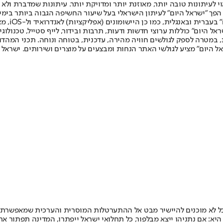
לעיתונות טובה יותר, מאוזנת יותר ומדויקת יותר. עיתונות שמדברת ולא צ
שלום. המהדורה המודפסת הראשונה פורסמה ב-30 ביולי 2007, וב-2010 הפך "ישראל היום" לעיתון הישראלי בעל שי
לחמנוביץ,
ל היום" כוללות ערוצי חדשות ודעות, תרבות ובידור, לייף סטייל, טכנולוגיה
ברית, במטרה לספק לגולשים חוויה מהירה, עדכנית, בטוחה ונוחה. תכני המה
ל היום" מציע לגולשי האתר הנחות ומבצעים על מוצרים ושירותים. ישראל 
ל לא מוכנים להיישיר מבט אל ההתערטלות המוסרית והערכית שמאפשרת לר
: אם נתניהו ייצא מבלפור, כל תחלואי ישראל ייפתרו, המדינה תפתור את כ