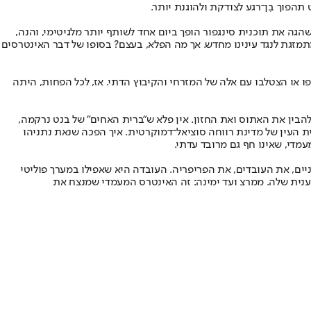
הפוך בִן־רגע לצודקת ולהוגנת יותר.
ה את תוכנית סינגפור הופך ביום אחד לשותף יותר מלגיטימי, והנה,
מזגת לנגד עינינו מחדש. אך מה הפלא, בעצם? בסופו של דבר האינטרסים
או הצטלבו עם אלה של המזרחי והקיבוץ הדתי. אז, לכל הפחות, היתה
להבין את האתוס ואת החזון. אין פלא ש"ברית האחים" של בנט נרקמה,
ית העין של מדינת רווחה סוציאל־דמוקרטית. איך הפכה שנאת נתניהו
עמדי, שאינו חף גם מרובד עדתי.
ניים, את העובדים, את הפריפריה. העובדה היא שאפילו במערך פוליטי
נית שלה. ממרצ ועד ימינה: זה האינטרס המעמדי שמנצח את