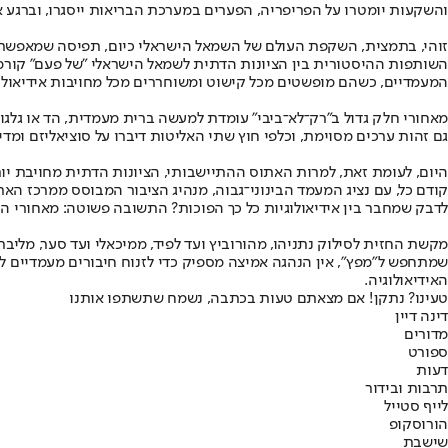
והשקעות יומטרו על הפריפריה, הפערים במערכת הבריאות ייסגרו, וברגע אח
זוהי, בתמצית, השקפת העולם של השמאל הישראלי כיום, תפיסה שמאפשרת למ
השותפות ההיסטורית בין הציונות הדתית לשמאל הישראלי "של פעם" קורמת
המעמדיים, כשהם מופשטים מכל קישוט ומשוחררים מכל מחויבות אידיאולוג
מאחורי חלק גדול ב"רק־לא־ביבי" עומדת למעשה ברית מעמדית, הד או גלג
גם זהות ערכים מסוימת, וכלפי חוץ שתי האליטות דיברו על סוציאליזם ומדי
היום, לעומת זאת, למרות האתוס ההתיישבותי, הציונות הדתית מחויבת יותר
קודם כל, עם נציג המעמד הבינוני־גבוה, מנהיג הציבור המבוסס ממרכז האר
לדבק שמחבר בין אידיאולוגיות כל כך הפוכות? התשובה פשוטה: מאחורי התי
מקשת החזית לסילוק נתניהו, מהורוביץ ועד לפיד, ממיכאלי ועד סער, מליבר
שמתחפש ל"מפץ", אין הנהגה אמיצה מספיק כדי לזנוח חיבורים מעמדיים 
האידיאולוגיה.
טעינו? נתקן! אם מצאתם טעות בכתבה, נשמח שתשתפו אותנו
דינה דיין
מדורים
ספורט
דעות
תרבות ובידור
לייף סטייל
הורוסקופ
שישבת