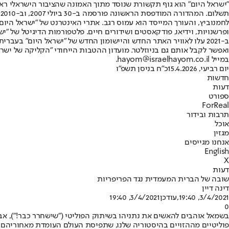
"ישראל היום" הוא גוף תקשורת שנוסד מתוך האמונה שהציבור הישראלי ראוי 
ת
ופרשנויות, וידיאו, פודקאסטים ושידורים חיים. פלטפורמות הדיגיטל של "ישרא
ב-2021 עלו לאוויר האתר החדש והיישומון החדש של "ישראל היום" בע
ואפשר לקבל אותם גם בניוזלטר. מועדון ההטבות הייחודי "הקליקה של ישרא
במייל hayom@israelhayom.co.il.
יום רביעי, 15.4.2026
כ"ח בניסן תשפ"ו
חדשות
דעות
ספורט
ForReal
תרבות ובידור
אוכל
מגזין
אנחנו מגייסים
English
X
דעות
שובה של הברית המעמדית נגד הפריפריות
דינה דיין
3/4/2021, 19:40
,עודכן
3/4/2021, 19:40
0
בשמאל אוהבים להאשים את נתניהו בשיתוק הפוליטי ("שישחרר כבר!"), אב
פוליטיים מההזויים בהיסטוריה שלנו, שתפיסת העולם העומדת מאחוריהם היא