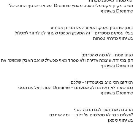
מי מפחד מ-200 מעלות?
השואב-שוטף החדש של Dreame מציג: ניקיון מקסימלי באפס מאמץ
בשיתוף Dreame
בזמן שהצפון נאבק, הסיוע הגיע מכיוון מפתיע
בעלי עסקים מספרים - זה המענק הכספי שעוזר לנו לחזור למסלול
בשיתוף מזרחי טפחות
נקיון פסח - לא מה שהכרתם
דק במיוחד, עוצמה אדירה ולא מפחד מאף מכשול: שואב האבק שמשנה את
בשיתוף Dreame
המקום הכי טוב באיצטדיון - שלכם
המונדיאל עם מסכי Dreame - כמו שעוד לא ראיתם ולא שמעתם
בשיתוף Dreame
ההטבה שתחסוך לכם הרבה כסף
אצלינו כבר לא משלמים על דלק – ומה איתכם?
בשיתוף ניסאן