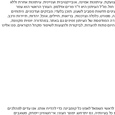
ועקת. עיתונות אמינה, אובייקטיבית ועניינית. עיתונות אחרת וללא
עור החשיפה הגבוה ביותר בימי חול. מו"ל העיתון היא ד"ר מרים אדלסון. העורך הראשי הוא עמר
 והעורך המייסד הוא עמוס רגב. אתרי האינטרנט של "ישראל היום" בעברית ובאנגלית, כמו כן היישומונים (אפליקציות) לאנדרואיד ול-iOS, מציגים חדשות מסביב לשעון, תוכן בלעדי, מבזקים ועדכונים, ניתוחים
, ספורט, כלכלה וצרכנות, בריאות, חיילים, אוכל, יהדות, תיירות ורכב.
דורה המודפסת של העיתון זמינים גם באתר, במהדורה יומית מקוונת,
היום פתוח להערות, לביקורת ולהצעות לשיפור מקהל הקוראים. פנו אלינו
אשי השמאל לאמץ כל קומבינה כדי להדיח אותו. אנו עדים למהלכים
ל בעיותיה, נס יתרחש. ימוגר העוני, אי־השוויון יימחק, משאבים