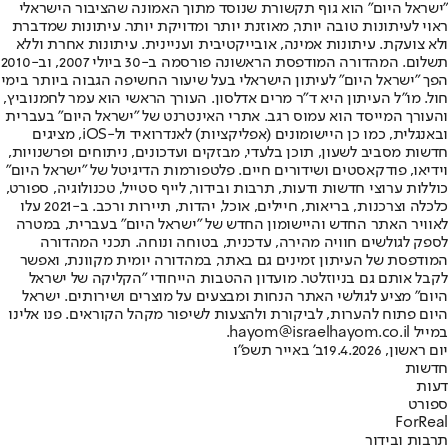
"ישראל היום" הוא גוף תקשורת שנוסד מתוך האמונה שהציבור הישראלי
ראוי לעיתונות טובה יותר, מאוזנת יותר ומדויקת יותר. עיתונות שמדברת
ולא צועקת. עיתונות אמינה, אובייקטיבית ועניינית. עיתונות אחרת וללא
תשלום. המהדורה המודפסת הראשונה פורסמה ב-30 ביולי 2007, וב-2010
הפך "ישראל היום" לעיתון הישראלי בעל שיעור החשיפה הגבוה ביותר בימי
חול. מו"ל העיתון היא ד"ר מרים אדלסון. העורך הראשי הוא עמר לחמנוביץ,
והעורך המייסד הוא עמוס רגב. אתרי האינטרנט של "ישראל היום" בעברית
ובאנגלית, כמו כן היישומונים (אפליקציות) לאנדרואיד ול-iOS, מציגים
חדשות מסביב לשעון, תוכן בלעדי, מבזקים ועדכונים, ניתוחים ופרשנויות,
וידיאו, פודקאסטים ושידורים חיים. פלטפורמות הדיגיטל של "ישראל היום"
כוללות ערוצי חדשות ודעות, תרבות ובידור, לייף סטייל, טכנולוגיה, ספורט,
כלכלה וצרכנות, בריאות, חיילים, אוכל, יהדות, תיירות ורכב. ב-2021 עלו
לאוויר האתר החדש והיישומון החדש של "ישראל היום" בעברית, במטרה
לספק לגולשים חוויה מהירה, עדכנית, בטוחה ונוחה. תכני המהדורה
המודפסת של העיתון זמינים גם באתר, במהדורה יומית מקוונת, ואפשר
לקבל אותם גם בניוזלטר. מועדון ההטבות הייחודי "הקליקה של ישראל
היום" מציע לגולשי האתר הנחות ומבצעים על מוצרים ושירותים. ישראל
היום פתוח להערות, לביקורת ולהצעות לשיפור מקהל הקוראים. פנו אלינו
במייל hayom@israelhayom.co.il.
יום ראשון, 19.4.2026
ב' באייר תשפ"ו
חדשות
דעות
ספורט
ForReal
תרבות ובידור