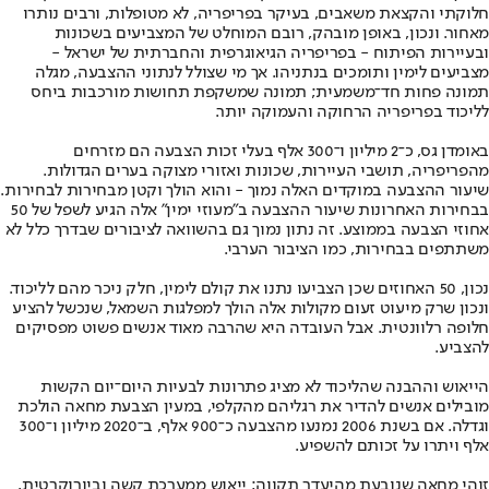
חלוקתי והקצאת משאבים, בעיקר בפריפריה, לא מטופלות, ורבים נותרו
מאחור. ונכון, באופן מובהק, רובם המוחלט של המצביעים בשכונות
ובעיירות הפיתוח - בפריפריה הגיאוגרפית והחברתית של ישראל -
מצביעים לימין ותומכים בנתניהו. אך מי שצולל לנתוני ההצבעה, מגלה
תמונה פחות חד־משמעית; תמונה שמשקפת תחושות מורכבות ביחס
לליכוד בפריפריה הרחוקה והעמוקה יותר.
באומדן גס, כ־2 מיליון ו־300 אלף בעלי זכות הצבעה הם מזרחים
מהפריפריה, תושבי העיירות, שכונות ואזורי מצוקה בערים הגדולות.
שיעור ההצבעה במוקדים האלה נמוך - והוא הולך וקטן מבחירות לבחירות.
בבחירות האחרונות שיעור ההצבעה ב"מעוזי ימין" אלה הגיע לשפל של 50
אחוזי הצבעה בממוצע. זה נתון נמוך גם בהשוואה לציבורים שבדרך כלל לא
משתתפים בבחירות, כמו הציבור הערבי.
נכון, 50 האחוזים שכן הצביעו נתנו את קולם לימין, חלק ניכר מהם לליכוד.
ונכון שרק מיעוט זעום מקולות אלה הולך למפלגות השמאל, שנכשל להציע
חלופה רלוונטית. אבל העובדה היא שהרבה מאוד אנשים פשוט מפסיקים
להצביע.
הייאוש וההבנה שהליכוד לא מציג פתרונות לבעיות היום־יום הקשות
מובילים אנשים להדיר את רגליהם מהקלפי, במעין הצבעת מחאה הולכת
וגדלה. אם בשנת 2006 נמנעו מהצבעה כ־900 אלף, ב־2020 מיליון ו־300
אלף ויתרו על זכותם להשפיע.
זוהי מחאה שנובעת מהיעדר תקווה; ייאוש ממערכת קשה וביורוקרטית,