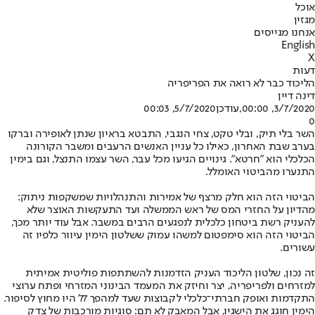
אוכל
מגזין
אנחנו מגייסים
English
X
דעות
הליכוד כבר לא רואה את הפריפריה
דינה דיין
3/7/2020, 00:00
,עודכן
5/7/2020, 00:03
0
השר בלי תיק, ובלי טקט, צחי הנגבי, התבטא בראיון שנתן לאופירה וברקו
בערב שבת האחרון, כאילו כל עניין האנשים הרעבים ומשבר הקורונה
הכלכלי הוא "חרטא". גינויים הגיעו מכל עבר, השר עצמו התנצל, וגם בימין
התנערו מהביטוי האומלל.
הביטוי הזה הוא חלק מרצף של אמירות והתנהלויות שמשקפות ניתוק:
מהדיון על החזרי המס של ראש הממשלה ועד התעקשות האוצר שלא
להעניק רשת ביטחון כלכלית לנפגעים הרבים במשבר. אבל עוד יותר מכך,
הביטוי הזה הוא סימפטום למשהו עמוק ששלטון הימין עיוור כלפיו זה
עשורים.
זה נכון, שלטון הליכוד העניק הזדמנות להשתתפות פוליטית אמיתית
למזרחים ולפריפריה, יצר וחיזק את המעמד הבינוני המזרחי ופתח ערוצי
התקדמות ואופק חברתי־כלכלי לקבוצות שעד למהפך 77' היו מחוץ לסיפור.
הימין חוגג את הישגיו, אבל המאבק לא תם: סוגיות מורכבות של צדק