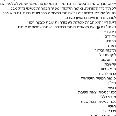
ייאוש מכך שהמצב סטטי ברוב המקרים ולא מראה סימני שינוי, לא לפני וגם
לא תוך כדי הקורונה. ואיפה הליכוד? מפזר הבטחות לשינוי גדול, אבל
בפועל הוא לא בפריפריה ובשכונות המצוקה כבר שנים רבות. גם הוא עבר
למגדלים החדשים בראשון מערב.
דינה דיין היא חברת מפלגת העבודה ותושבת מצפה רמון
טעינו? נתקן! אם מצאתם טעות בכתבה, נשמח שתשתפו אותנו
דינה דיין
מדורים
ספורט
דעות
תרבות ובידור
לייף סטייל
הורוסקופ
שישבת
סוף שבוע
כדאי להכיר
סיפור המשק הישראלי
נדל"ן
ראשי
זמני כניסת וצאת השבת
מידע כללי
זמני כניסת וצאת שבת
ראשי
צרו קשר
מדיניות פרטיות