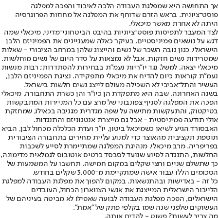
אך התחושה היא שמפלגת העבודה הלכה לאיבוד והפכה למפלגה
פוסט־ציונית. בראש הזרם שדוחף את המפלגה אל מחוזות הפרוגרסיה
היתה לא אחרת מאשר מיכאלי.
לצד המעבר לתפיסות פוסט־ציוניות בהיבט הביטחוני־מדיני, מיכאלי שמה
דגש על נושאים פמיניסטיים, בעיקר כאלה שמעניינים את הפמיניזם הלבן
הישראלי, כגון גובה השכר של נשים והייצוג שלהן במרחב הציבורי - שאלות
שמטרידות נשים חזקות, אבל לא נמצאות על סדר היום של נשים מוחלשות.
מיכאלי יצאה, למשל, נגד יו״ריות נעמ״ת בבחירות להסתדרות; רבות מנשות
נעמ"ת קוראות כיום להדיח את מיכאלי מתפקידה. נציגת הפמיניזם הלבן,
העשיר והתל־אביבי לא השכילה מעולם לייצג נשים חלשות בישראל.
בשנה האחרונה, שבה היא מתפקדת הן כיו״ר והן כשרת התחבורה, מיכאלי
הפכה את המפלגה לסניף צפונבוני של מרצ עם כל המניירות המתבקשות
בטיקטוק, והתעקשות מתישה על שפה מגדרית מגניבה בכאילו, שמחזקת
אולי תודעה פמיניסטית - אבל גם מייצרת אנטגוניזם והתנגדות.
האבסורד הגיע לשיאו כשמיכאל ביטון, יו״ר ועדת הכלכלה מכחול לבן, הביא
תוספת תקציבית מהאוצר כדי למנוע עליית מחירים בתחבורה הציבורית
בפריפריה. מרב מיכאלי, מנהיגת המפלגה שמתיימרת לסייע לשכבות
החלשות, התנגדה לסיוע שנועד לסבסד כרטיס אוטובוס לגמלאית מדימונה,
כך שתשלם שניים וחצי שקלים במקום חמישה. תחשבו על המשמעות של
הסכומים הללו עבור אישה שמתקיימת מ־3,000 שקלים בחודש.
כל זה - באדישות ובהתנשאות. במקום להפוך את מפלגת העבודה למפלגת
הלייבור הישראלית המייצגת את אנשי הצווארון הכחול, העובדים
הישראלים, הפכה מפלגת העבודה לבועה שאפילו לא מביטה בעיניהם של
העשוקים שלפני שנה שמו בקלפי פתק של "אמת".
מה צריך לעשות? פשוט - להדיח אותה.