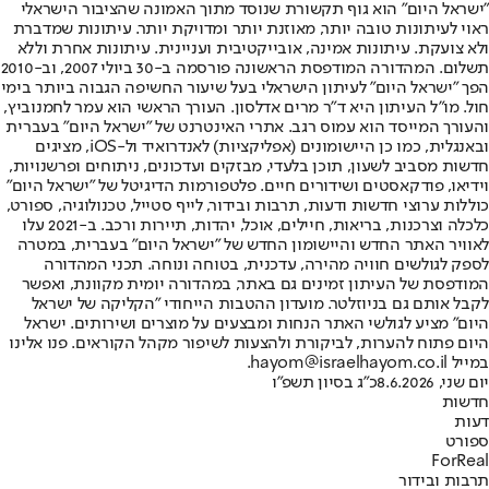
"ישראל היום" הוא גוף תקשורת שנוסד מתוך האמונה שהציבור הישראלי
ראוי לעיתונות טובה יותר, מאוזנת יותר ומדויקת יותר. עיתונות שמדברת
ולא צועקת. עיתונות אמינה, אובייקטיבית ועניינית. עיתונות אחרת וללא
תשלום. המהדורה המודפסת הראשונה פורסמה ב-30 ביולי 2007, וב-2010
הפך "ישראל היום" לעיתון הישראלי בעל שיעור החשיפה הגבוה ביותר בימי
חול. מו"ל העיתון היא ד"ר מרים אדלסון. העורך הראשי הוא עמר לחמנוביץ,
והעורך המייסד הוא עמוס רגב. אתרי האינטרנט של "ישראל היום" בעברית
ובאנגלית, כמו כן היישומונים (אפליקציות) לאנדרואיד ול-iOS, מציגים
חדשות מסביב לשעון, תוכן בלעדי, מבזקים ועדכונים, ניתוחים ופרשנויות,
וידיאו, פודקאסטים ושידורים חיים. פלטפורמות הדיגיטל של "ישראל היום"
כוללות ערוצי חדשות ודעות, תרבות ובידור, לייף סטייל, טכנולוגיה, ספורט,
כלכלה וצרכנות, בריאות, חיילים, אוכל, יהדות, תיירות ורכב. ב-2021 עלו
לאוויר האתר החדש והיישומון החדש של "ישראל היום" בעברית, במטרה
לספק לגולשים חוויה מהירה, עדכנית, בטוחה ונוחה. תכני המהדורה
המודפסת של העיתון זמינים גם באתר, במהדורה יומית מקוונת, ואפשר
לקבל אותם גם בניוזלטר. מועדון ההטבות הייחודי "הקליקה של ישראל
היום" מציע לגולשי האתר הנחות ומבצעים על מוצרים ושירותים. ישראל
היום פתוח להערות, לביקורת ולהצעות לשיפור מקהל הקוראים. פנו אלינו
במייל hayom@israelhayom.co.il.
יום שני, 8.6.2026
כ"ג בסיון תשפ"ו
חדשות
דעות
ספורט
ForReal
תרבות ובידור