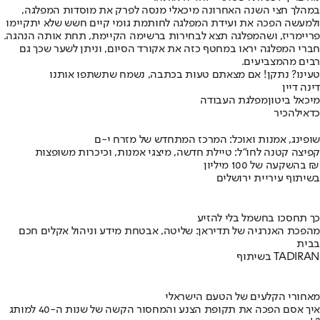
במהלך חצי השנה האחרונה מיכאלי מנסה לפרק את מוסדות המפלגה,
ולמעשה הפכה את ועידת המפלגה לחותמת גומי קיים חשש שלא יתקיימו
פריימריז, ושהמפלגה תצא לבחירות ברשימה הקיימת, תחת אותה הנהגה.
חברי המפלגה יראו במחטף כזה את אקורד הסיום, וניתן לשער שכך גם
רבים מהמצביעים.
טעינו? נתקן! אם מצאתם טעות בכתבה, נשמח שתשתפו אותנו
דינה דיין
מיכאל ביטון
מפלגת העבודה
כדאי
להכיר
שופינג, אמנות ואוכל: המרכז המתחדש של מזרח י-ם
קפיצה קטנה לחו"ל: טיילת חדשה, מיצגי אמנות, וכיכרות משופצות
בהשקעה של 100 מיליון ₪
בשיתוף עיריית ירושלים
כך תחסכו בחשמל בלי להזיע
מהפכת האנרגיה של תדיראן: שליטה, אבטחת מידע וניהול אקלים חכם
בבית
בשיתוף TADIRAN
מאחורי הקלעים של הטעם הישראלי
איך אסם הפכה את תקופת הצנע והמחסור הקשה של שנות ה-40 למותג