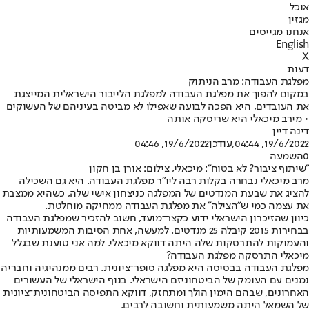
אוכל
מגזין
אנחנו מגייסים
English
X
דעות
מפלגת העבודה: מרב הניתוק
במקום להפוך את מפלגת העבודה למפלגת הלייבור הישראלית המייצגת
את העובדים, היא הפכה לבועה שאפילו לא מביטה בעיניהם של העשוקים
• מירב מיכאלי היא שריסקה אותה
דינה דיין
19/6/2022, 04:44
,עודכן
19/6/2022, 04:46
0
השמעה
"שיתוף ציבור? לא בטוח": מיכאלי, צילום: אורן בן חקון
מרב מיכאלי נבחרה בקלות רבה ליו״ר מפלגת העבודה. היא גם השכילה
להציג את שבעת המנדטים של המפלגה כניצחון אישי שלה, כשהיא ממצבת
את עצמה כמי ש״הצילה״ את מפלגת העבודה ממחיקה מוחלטת.
כיוון שהזיכרון הישראלי ידוע כקצר־מועד, חשוב להזכיר שמפלגת העבודה
בבחירות 2015 קיבלה 25 מנדטים. למעשה, אחת הסיבות המשמעותיות
והעמוקות להתרסקות שלה היתה דווקא מיכאלי. למה אני טוענת שבגלל
מיכאלי התרסקה מפלגת העבודה?
מפלגת העבודה בבסיסה היא מפלגה סופר־ציונית. רבים ממנהיגיה וחבריה
נמנים עם העומק של הביטחוניזם הישראלי. בנוף הישראלי של העשורים
האחרונים, שבהם הימין הולך ומתחזק, דווקא התפיסה הביטחונית־ציונית
של השמאל היתה משמעותית וחשובה לרבים.