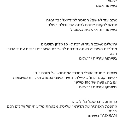
לאומי?
בשיתוף אסם
אתם עוד לא שם? הטיסה למונדיאל כבר יצאה
יונדאי לוקחת אתכם לבמה הכי גדולה בעולם
בשיתוף יונדאי מבית כלמוביל
ירושלים 2040: העיר נערכת ל- 1.5 מליון תושבים
מנכ"לית העירייה מציגה תוכנית להשארת הצעירים ובניית עתיד הדור
הבא
בשיתוף עיריית ירושלים
שופינג, אמנות ואוכל: המרכז המתחדש של מזרח י-ם
קפיצה קטנה לחו"ל: טיילת חדשה, מיצגי אמנות, וכיכרות משופצות
בהשקעה של 100 מיליון ₪
בשיתוף עיריית ירושלים
כך תחסכו בחשמל בלי להזיע
מהפכת האנרגיה של תדיראן: שליטה, אבטחת מידע וניהול אקלים חכם
בבית
בשיתוף TADIRAN