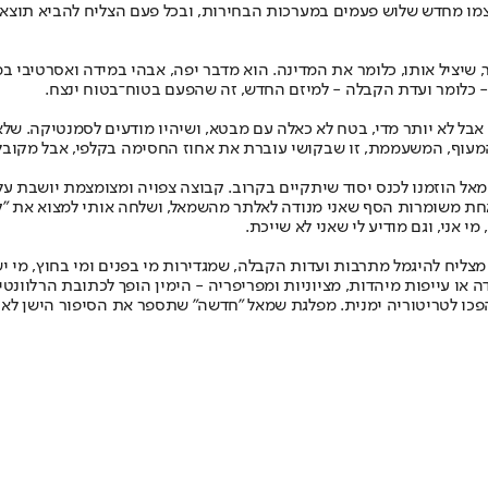
צמו מחדש שלוש פעמים במערכות הבחירות, ובכל פעם הצליח להביא תוצאה
, שיציל אותו, כלומר את המדינה. הוא מדבר יפה, אבהי במידה ואסרטיבי ב
ק - כלומר ועדת הקבלה - למיזם החדש, זה שהפעם בטוח־בטוח ינצח.
. אבל לא יותר מדי, בטח לא כאלה עם מבטא, ושיהיו מודעים לסמנטיקה. שלא
 המעוף, המשעממת, זו שבקושי עוברת את אחוז החסימה בקלפי, אבל מקובל
אל הוזמנו לכנס יסוד שיתקיים בקרוב. קבוצה צפויה ומצומצמת יושבת על
חת משומרות הסף שאני מנודה לאלתר מהשמאל, ושלחה אותי למצוא את "קב
 אני, וגם מודיע לי שאני לא שייכת.
ליח להיגמל מתרבות ועדות הקבלה, שמגדירות מי בפנים ומי בחוץ, מי ישר
 או עייפות מיהדות, מציוניות ומפריפריה - הימין הופך לכתובת הרלוונט
פכו לטריטוריה ימנית. מפלגת שמאל "חדשה" שתספר את הסיפור הישן לא 