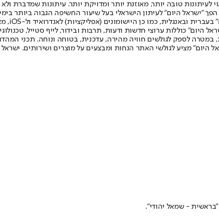
לעיתונות טובה יותר, מאוזנת יותר ומדויקת יותר. עיתונות שמדברת ולא צ
שלום. המהדורה המודפסת הראשונה פורסמה ב-30 ביולי 2007, וב-2010 הפך "ישראל היום" לעיתון הישראלי בעל שי
לחמנוביץ,
ל היום" כוללות ערוצי חדשות ודעות, תרבות ובידור, לייף סטייל, טכנולוגיה
ברית, במטרה לספק לגולשים חוויה מהירה, עדכנית, בטוחה ונוחה. תכני המה
ל היום" מציע לגולשי האתר הנחות ומבצעים על מוצרים ושירותים. ישראל 
"בראשית - שמאל יהודי".