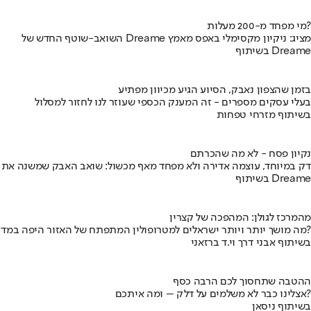
מי מפחד מ-200 מעלות?
השואב-שוטף החדש של Dreame מציג: ניקיון מקסימלי באפס מאמץ
בשיתוף Dreame
בזמן שהצפון נאבק, הסיוע הגיע מכיוון מפתיע
בעלי עסקים מספרים - זה המענק הכספי שעוזר לנו לחזור למסלול
בשיתוף מזרחי טפחות
נקיון פסח - לא מה שהכרתם
דק במיוחד, עוצמה אדירה ולא מפחד מאף מכשול: שואב האבק שמשנה את
בשיתוף Dreame
מהמרכז לגולן: המהפכה של קצרין
מה מושך יותר ויותר ישראלים למטרופולין המתפתח של האזור היפה במדינה?
בשיתוף אבני דרך וי.ד ברזאני
ההטבה שתחסוך לכם הרבה כסף
אצלינו כבר לא משלמים על דלק – ומה איתכם?
בשיתוף ניסאן