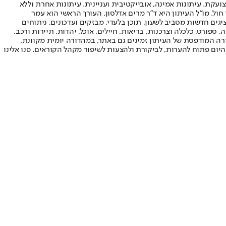
ועקת. עיתונות אמינה, אובייקטיבית ועניינית. עיתונות אחרת וללא
עור החשיפה הגבוה ביותר בימי חול. מו"ל העיתון היא ד"ר מרים אדלסון. העורך הראשי הוא עמר
 והעורך המייסד הוא עמוס רגב. אתרי האינטרנט של "ישראל היום" בעברית ובאנגלית, כמו כן היישומונים (אפליקציות) לאנדרואיד ול-iOS, מציגים חדשות מסביב לשעון, תוכן בלעדי, מבזקים ועדכונים, ניתוחים
, ספורט, כלכלה וצרכנות, בריאות, חיילים, אוכל, יהדות, תיירות ורכב.
דורה המודפסת של העיתון זמינים גם באתר, במהדורה יומית מקוונת,
היום פתוח להערות, לביקורת ולהצעות לשיפור מקהל הקוראים. פנו אלינו