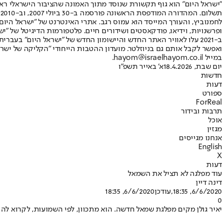
"ישראל היום" הוא גוף תקשורת שנוסד מתוך האמונה שהציבור הישראלי ראוי 
ת
ופרשנויות, וידיאו, פודקאסטים ושידורים חיים. פלטפורמות הדיגיטל של "ישרא
ב-2021 עלו לאוויר האתר החדש והיישומון החדש של "ישראל היום" בע
ואפשר לקבל אותם גם בניוזלטר. מועדון ההטבות הייחודי "הקליקה של ישרא
במייל hayom@israelhayom.co.il.
יום שבת, 18.4.2026
א' באייר תשפ"ו
חדשות
דעות
ספורט
ForReal
תרבות ובידור
אוכל
מגזין
אנחנו מגייסים
English
X
דעות
עוד מפלגה לא תציל את השמאל
דינה דיין
6/6/2020, 18:35
,עודכן
6/6/2020, 18:35
0
יאיר גולן מקים מפלגת שמאל חדשה. הוא מתכוון, לפי השמועות, לקרוא לה 