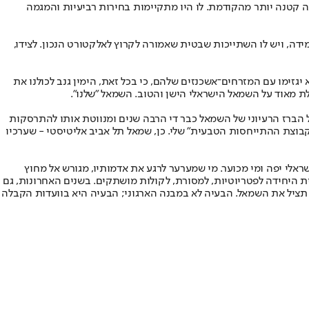
 קטנה יותר מהקודמת. לו היו מתקיימות בחירות רביעיות והמגמה
מידה, ויש לו השתייכות שבטית שאמורה לקרוץ לאלקטורט הנכון. לצידו,
 יגזימו עם המזרחים־אשכנזים שלהם, כי בכל זאת, הימין גנב לכולנו את
ת מאוד על השמאל הישראלי הישן והטוב. השמאל "שלנו".
 הברז הרעיוני של השמאל כבר די הרבה שנים ומנווטת אותו להתרסקות
וצת ההתייחסות הטבעית" שלי. כן, שמאל תל אביב אליטיסטי - שערכיו
אלי יפה ומי מכוער. מי שמערער לרגע את אדמותיו, מגורש אל מחוץ
ית היחידה לפטריוטיות, למסורת, לקולות מושתקים. בשנים האחרונות, גם
תציל את השמאל. הבעיה לא במבנה הארגוני; הבעיה היא בוועדות הקבלה