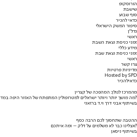
הורוסקופ
שישבת
סוף שבוע
כדאי להכיר
סיפור המשק הישראלי
נדל"ן
ראשי
זמני כניסת וצאת השבת
מידע כללי
זמני כניסת וצאת שבת
ראשי
צרו קשר
מדיניות פרטיות
Hosted by SPD
כדאי
להכיר
מהמרכז לגולן: המהפכה של קצרין
מה מושך יותר ויותר ישראלים למטרופולין המתפתח של האזור היפה במדינה?
בשיתוף אבני דרך וי.ד ברזאני
ההטבה שתחסוך לכם הרבה כסף
אצלינו כבר לא משלמים על דלק – ומה איתכם?
בשיתוף ניסאן