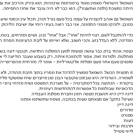
השמאל הישראלי מאמין מאוד ברפורמות ארגוניות. הוא פירק והרכיב את ע
היתה נמשכת (ולמה שתעצור?), הוא כבר לא היה עובר את אחוז החסימה.
השמאל גם אוהב להצניח על עצמו בכל פעם גנרל תורן, תכול עין וכסוף שיער
כמובן, ילוהקו מגווני התמונה. אני כבר רואה בעיני רוחי את ישיבת הליהו
כדי להתקבל לשם, רצוי להיות "אחר"; אבל "אחר" נכון. נשים ומזרחים, בטח
המדינה, ללא הבדל גזע. והכי חשוב, שלא יאיימו על ליבת הרעיונות חסרת
כצפוי, אהוד ברק כבר עושה נפשות למען המפלגה החדשה, וקובעי דעה בשמ
מוחלטת. ולמרות זאת, אסור להתווכח איתה. רק בשבוע שעבר הודיעה לי א
סופגים פעם אחר פעם מפלות אלקטורליות - אומר לי, מזרחית מהפריפריה, מי
זו תמצית הכשל. השמאל ממשיך להדהד את מסריו בתוך תיבת תהודה, ולא מצ
לשמורה. הטרגדיה היא שבזמן שקובעי הבון טון מייצרים שיח שמשקף סלידה
ביקורת - הנחוצה בכל דמוקרטיה - על מערכת המשפט ושיח מזרחי ציוני ה
הדכאניות שבולמות כל אפשרות להתחדשות רעיונית.
דינה דיין היא תושבת מצפה רמון וחברת מפלגת העבודה
טעינו? נתקן! אם מצאתם טעות בכתבה, נשמח שתשתפו אותנו
דינה דיין
מדורים
ספורט
דעות
תרבות ובידור
לייף סטייל