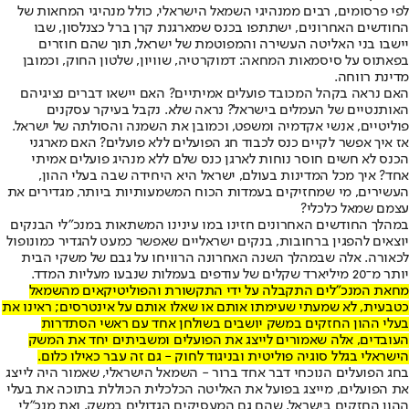
לפי פרסומים, רבים ממנהיגי השמאל הישראלי, כולל מנהיגי המחאות של
החודשים האחרונים, ישתתפו בכנס שמארגנת קרן ברל כצנלסון, שבו
יישבו בני האליטה העשירה והמפוטמת של ישראל, תוך שהם חוזרים
בפאתוס על סיסמאות המחאה: דמוקרטיה, שוויון, שלטון החוק, וכמובן
מדינת רווחה.
האם נראה בקהל המכובד פועלים אמיתיים? האם יישאו דברים נציגיהם
האותנטיים של העמלים בישראל? נראה שלא. נקבל בעיקר עסקנים
פוליטיים, אנשי אקדמיה ומשפט, וכמובן את השמנה והסולתה של ישראל.
אז איך אפשר לקיים כנס לכבוד חג הפועלים ללא פועלים? האם מארגני
הכנס לא חשים חוסר נוחות לארגן כנס שלם ללא מנהיג פועלים אמיתי
אחד? איך מכל המדינות בעולם, ישראל היא היחידה שבה בעלי ההון,
העשירים, מי שמחזיקים בעמדות הכוח המשמעותיות ביותר, מגדירים את
עצמם שמאל כלכלי?
במהלך החודשים האחרונים חזינו במו עינינו המשתאות במנכ"לי הבנקים
יוצאים להפגין ברחובות, בנקים ישראליים שאפשר כמעט להגדיר כמונופול
לכאורה. אלה שבמהלך השנה האחרונה הרוויחו על גבם של משקי הבית
יותר מ־20 מיליארד שקלים של עודפים בעמלות שנבעו מעליות המדד.
מחאת המנכ"לים התקבלה על ידי התקשורת והפוליטיקאים מהשמאל
כטבעית, לא שמעתי שעימתו אותם או שאלו אותם על אינטרסים; ראינו את
בעלי ההון החזקים במשק יושבים בשולחן אחד עם ראשי הסתדרות
העובדים, אלה שאמורים לייצג את הפועלים ומשביתים יחד את המשק
הישראלי בגלל סוגיה פוליטית ובניגוד לחוק - גם זה עבר כאילו כלום.
בחג הפועלים הנוכחי דבר אחד ברור - השמאל הישראלי, שאמור היה לייצג
את הפועלים, מייצג בפועל את האליטה הכלכלית הכוללת בתוכה את בעלי
ההון החזקים בישראל, שהם גם המעסיקים הגדולים במשק, ואת מנכ"לי