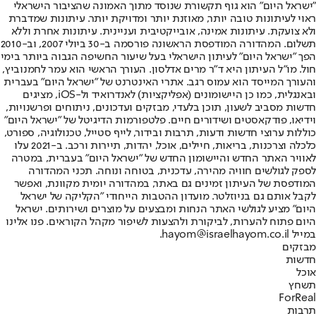
"ישראל היום" הוא גוף תקשורת שנוסד מתוך האמונה שהציבור הישראלי
ראוי לעיתונות טובה יותר, מאוזנת יותר ומדויקת יותר. עיתונות שמדברת
ולא צועקת. עיתונות אמינה, אובייקטיבית ועניינית. עיתונות אחרת וללא
תשלום. המהדורה המודפסת הראשונה פורסמה ב-30 ביולי 2007, וב-2010
הפך "ישראל היום" לעיתון הישראלי בעל שיעור החשיפה הגבוה ביותר בימי
חול. מו"ל העיתון היא ד"ר מרים אדלסון. העורך הראשי הוא עמר לחמנוביץ,
והעורך המייסד הוא עמוס רגב. אתרי האינטרנט של "ישראל היום" בעברית
ובאנגלית, כמו כן היישומונים (אפליקציות) לאנדרואיד ול-iOS, מציגים
חדשות מסביב לשעון, תוכן בלעדי, מבזקים ועדכונים, ניתוחים ופרשנויות,
וידיאו, פודקאסטים ושידורים חיים. פלטפורמות הדיגיטל של "ישראל היום"
כוללות ערוצי חדשות ודעות, תרבות ובידור, לייף סטייל, טכנולוגיה, ספורט,
כלכלה וצרכנות, בריאות, חיילים, אוכל, יהדות, תיירות ורכב. ב-2021 עלו
לאוויר האתר החדש והיישומון החדש של "ישראל היום" בעברית, במטרה
לספק לגולשים חוויה מהירה, עדכנית, בטוחה ונוחה. תכני המהדורה
המודפסת של העיתון זמינים גם באתר, במהדורה יומית מקוונת, ואפשר
לקבל אותם גם בניוזלטר. מועדון ההטבות הייחודי "הקליקה של ישראל
היום" מציע לגולשי האתר הנחות ומבצעים על מוצרים ושירותים. ישראל
היום פתוח להערות, לביקורת ולהצעות לשיפור מקהל הקוראים. פנו אלינו
במייל hayom@israelhayom.co.il.
מבזקים
חדשות
אוכל
תשחץ
ForReal
תרבות