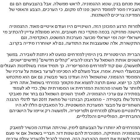
את מנחם בגין, שנוא ההגמוניה, לראש ממשלה. אבל בהצבעתם הם גם
העבירו מסר לממסד הישן: פנו לנו מקום, כי הערכים, הצבע והאופי של
המדינה צריכים להשתנות.
למרות הרגע המכונן הזה, השינויים היו ועודם איטיים מאוד. ההגמוניה
הישנה מחזיקה בכמה מוקדי כוח חשובים, והיא מסוגלת עדיין להכתיב מי
ישראלי יפה ומי ישראלי מכוער. מערכות המשפט, האקדמיה, וגם
התקשורת, אלה שמעצבות את התודעה, גם לא ישוחררו מידיה בקרוב.
הברית ההיסטורית בין הימין למזרחים כמעט לא ניתנת לשבירה. במשך
השנים אותת השמאל על רצונו להביא "קהלים חדשים" (חדשים־ישנים,
למעשה), שם קוד למזרחים מהפריפריה. כך תמיד אמרו בשולחנות העגולים
ובמעגלי השיח. אמרו, אבל מעולם לא הסכימו לערער באמת על ערכיו של
הממסד ההגמוני, שהשמאל היה ועודנו בשר מבשרו, גם אם הוא מתכחש
לכך. כך יוצא, שאם תרצה למצוא את מקומך כמזרחי בשמאל, אתה חייב
לוותר על משהו מהזהות המזרחית או המסורתית שלך, כדי לא לעמוד
בסתירה עם ערכי ההגמוניה. לאורך השנים השמאל גם בחר את מאבקי
הדגל שלו בקפידה - מהמאבק הבורגני של מחאת 2011 ועד לדגלי ההגנה
השחורים על מבצר המערכת המשפטית. כל המאבקים הללו לא היו
רלוונטיים מעולם למזרחים ולפריפריה, ולמעשה רק איימו על הישגיהם
החברתיים, הפוליטיים והכלכליים.
המזרחים לא יוותרו על הצבעתם לימין, שהיתה ועודנה מכשיר למאבק
בהגמוניה הוותיקה, המנוכרת להם שנות דור. חבריי בשמאל, אם אי פעם
נרצה לשנות את דפוס ההצבעה הזה, נצטרך להכיל ולהעריך עולם ערכים