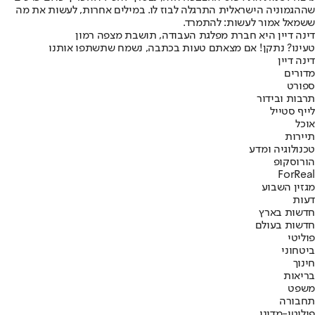
שההגמוניה הישראלית התרגלה לבוז לו. במילים אחרות, לעשות את מה
ששמאל אמור לעשות: להתמרד.
דינה דיין היא חברת מפלגת העבודה, תושבת מצפה רמון
טעינו? נתקן! אם מצאתם טעות בכתבה, נשמח שתשתפו אותנו
דינה דיין
מדורים
ספורט
תרבות ובידור
לייף סטייל
אוכל
תיירות
טכנולוגיה ומדע
הורוסקופ
ForReal
מגזין השבוע
דעות
חדשות בארץ
חדשות בעולם
פוליטי
ביטחוני
חינוך
בריאות
משפט
תחבורה
פוליטי-מדיני