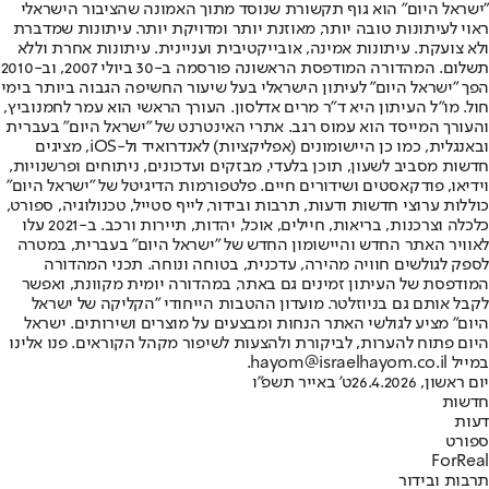
"ישראל היום" הוא גוף תקשורת שנוסד מתוך האמונה שהציבור הישראלי
ראוי לעיתונות טובה יותר, מאוזנת יותר ומדויקת יותר. עיתונות שמדברת
ולא צועקת. עיתונות אמינה, אובייקטיבית ועניינית. עיתונות אחרת וללא
תשלום. המהדורה המודפסת הראשונה פורסמה ב-30 ביולי 2007, וב-2010
הפך "ישראל היום" לעיתון הישראלי בעל שיעור החשיפה הגבוה ביותר בימי
חול. מו"ל העיתון היא ד"ר מרים אדלסון. העורך הראשי הוא עמר לחמנוביץ,
והעורך המייסד הוא עמוס רגב. אתרי האינטרנט של "ישראל היום" בעברית
ובאנגלית, כמו כן היישומונים (אפליקציות) לאנדרואיד ול-iOS, מציגים
חדשות מסביב לשעון, תוכן בלעדי, מבזקים ועדכונים, ניתוחים ופרשנויות,
וידיאו, פודקאסטים ושידורים חיים. פלטפורמות הדיגיטל של "ישראל היום"
כוללות ערוצי חדשות ודעות, תרבות ובידור, לייף סטייל, טכנולוגיה, ספורט,
כלכלה וצרכנות, בריאות, חיילים, אוכל, יהדות, תיירות ורכב. ב-2021 עלו
לאוויר האתר החדש והיישומון החדש של "ישראל היום" בעברית, במטרה
לספק לגולשים חוויה מהירה, עדכנית, בטוחה ונוחה. תכני המהדורה
המודפסת של העיתון זמינים גם באתר, במהדורה יומית מקוונת, ואפשר
לקבל אותם גם בניוזלטר. מועדון ההטבות הייחודי "הקליקה של ישראל
היום" מציע לגולשי האתר הנחות ומבצעים על מוצרים ושירותים. ישראל
היום פתוח להערות, לביקורת ולהצעות לשיפור מקהל הקוראים. פנו אלינו
במייל hayom@israelhayom.co.il.
יום ראשון, 26.4.2026
ט' באייר תשפ"ו
חדשות
דעות
ספורט
ForReal
תרבות ובידור