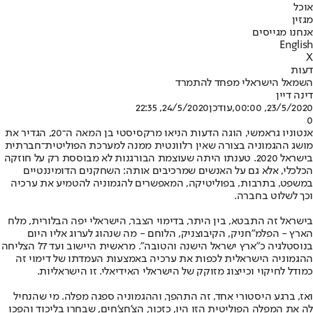
אוכל
מגזין
אנחנו מגייסים
English
X
דעות
השמאל הישראלי מפחד להתמרד
דינה דיין
23/5/2020, 00:00
,עודכן
24/5/2020, 22:35
0
אנטוניו גראמשי, הוגה הדעות הניאו מרקסיסטי בן המאה ה־20, הגדיר את
מושג ההגמוניה בצורה שאין רלוונטית ממנה למערכת הפוליטית־חברתית
בישראל 2020. טענתו היתה שעוצמת הבורגנות לא מבוססת רק על חוזקה
הכלכלי, אלא גם על האנשים שמרכיבים אותה: השחקנים הדומיננטיים
במשפט, בתרבות, בפוליטיקה, המאפשרים להגמוניה להטמיע את ערכיה
וכך לשלוט בחברה.
בישראל זה התבטא, בין היתר, בדימוי הצבר, הישראלי יפה הבלורית, מלח
הארץ - הפלמ"חניק, הקיבוצניק, הלוחם - מה שנהוג לערוג אליו היום
בנוסטלגיה כ"ארץ ישראל הישנה והטובה". מראשית היישוב ועד 77' הצליחה
ההגמוניה הישראלית לכפות את ערכיה באמצעות העמדתו של דימוי זה
כמודל לחיקוי וכייצוג מזוקק של הישראלי האידיאלי. זו הישראליות.
ואז, ברגע היסטורי אחד, זה התהפך, וההגמוניה ספגה מפלה. מי שהנחיל
לה את המפלה הפוליטית הזו היו, כזכור, הצ'חצ'חים, שבחרו בליכוד והפכו