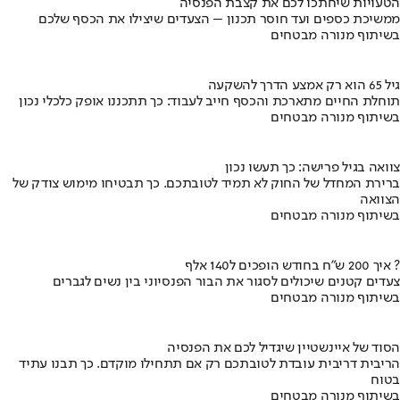
הטעויות שיחתכו לכם את קצבת הפנסיה
ממשיכת כספים ועד חוסר תכנון – הצעדים שיצילו את הכסף שלכם
בשיתוף מנורה מבטחים
גיל 65 הוא רק אמצע הדרך להשקעה
תוחלת החיים מתארכת והכסף חייב לעבוד: כך תתכננו אופק כלכלי נכון
בשיתוף מנורה מבטחים
צוואה בגיל פרישה: כך תעשו נכון
ברירת המחדל של החוק לא תמיד לטובתכם. כך תבטיחו מימוש צודק של
הצוואה
בשיתוף מנורה מבטחים
איך 200 ש"ח בחודש הופכים ל140 אלף ?
צעדים קטנים שיכולים לסגור את הבור הפנסיוני בין נשים לגברים
בשיתוף מנורה מבטחים
הסוד של איינשטיין שיגדיל לכם את הפנסיה
הריבית דריבית עובדת לטובתכם רק אם תתחילו מוקדם. כך תבנו עתיד
בטוח
בשיתוף מנורה מבטחים