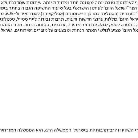
לעיתונות טובה יותר, מאוזנת יותר ומדויקת יותר. עיתונות שמדברת ולא צ
שלום. המהדורה המודפסת הראשונה פורסמה ב-30 ביולי 2007, וב-2010 הפך "ישראל היום" לעיתון הישראלי בעל שי
לחמנוביץ,
ל היום" כוללות ערוצי חדשות ודעות, תרבות ובידור, לייף סטייל, טכנולוגיה
ברית, במטרה לספק לגולשים חוויה מהירה, עדכנית, בטוחה ונוחה. תכני המה
ל היום" מציע לגולשי האתר הנחות ומבצעים על מוצרים ושירותים. ישראל 
ראל: הממשלה ה־35 היא הממשלה המזרחית ביותר בתולדות המדינה.