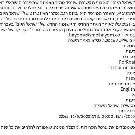
"ישראל היום" הוא גוף תקשורת שנוסד מתוך האמונה שהציבור הישראלי ראוי 
ת
ופרשנויות, וידיאו, פודקאסטים ושידורים חיים. פלטפורמות הדיגיטל של "ישרא
ב-2021 עלו לאוויר האתר החדש והיישומון החדש של "ישראל היום" בע
ואפשר לקבל אותם גם בניוזלטר. מועדון ההטבות הייחודי "הקליקה של ישרא
במייל hayom@israelhayom.co.il.
יום שלישי, 28.4.2026
י"א באייר תשפ"ו
חדשות
דעות
ספורט
ForReal
תרבות ובידור
אוכל
מגזין
אנחנו מגייסים
English
X
דעות
ממשלת ישראל השנייה
דינה דיין
15/5/2020, 00:00
,עודכן
16/5/2020, 22:45
0
כשמפזרים את ערפל המרירות, מתגלה פנינה, שאמורה להלהיב את כל שוחרי השוויון והרב־תרבותיות ביש