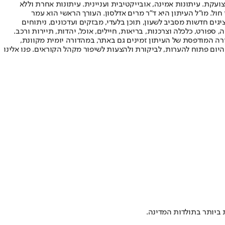
ועקת. עיתונות אמינה, אובייקטיבית ועניינית. עיתונות אחרת וללא
עור החשיפה הגבוה ביותר בימי חול. מו"ל העיתון היא ד"ר מרים אדלסון. העורך הראשי הוא עמר
 והעורך המייסד הוא עמוס רגב. אתרי האינטרנט של "ישראל היום" בעברית ובאנגלית, כמו כן היישומונים (אפליקציות) לאנדרואיד ול-iOS, מציגים חדשות מסביב לשעון, תוכן בלעדי, מבזקים ועדכונים, ניתוחים
, ספורט, כלכלה וצרכנות, בריאות, חיילים, אוכל, יהדות, תיירות ורכב.
דורה המודפסת של העיתון זמינים גם באתר, במהדורה יומית מקוונת,
היום פתוח להערות, לביקורת ולהצעות לשיפור מקהל הקוראים. פנו אלינו