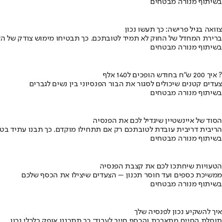
בשיתוף מנורה מבטחים
צוואה בגיל פרישה: כך תעשו נכון
ברירת המחדל של החוק לא תמיד לטובתכם. כך תבטיחו מימוש צודק של הצ
בשיתוף מנורה מבטחים
איך 200 ש"ח בחודש הופכים ל140 אלף ?
צעדים קטנים שיכולים לסגור את הבור הפנסיוני בין נשים לגברים
בשיתוף מנורה מבטחים
הסוד של איינשטיין שיגדיל לכם את הפנסיה
הריבית דריבית עובדת לטובתכם רק אם תתחילו מוקדם. כך תבנו עתיד בט
בשיתוף מנורה מבטחים
הטעויות שיחתכו לכם את קצבת הפנסיה
ממשיכת כספים ועד חוסר תכנון – הצעדים שיצילו את הכסף שלכם
בשיתוף מנורה מבטחים
איך להשקיע נכון לפנסיה שלך
תוחלת החיים מתארכת והכסף חייב לעבוד: כך תתכננו אופק כלכלי נכון