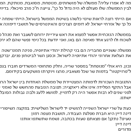
מה לא אמרו עליה? ממשלה של מושחתים, מנופחת, מסואבת, מנותקת, הממשל
לבין הממשלה שלו מעולם לא היה גדול כל כך", צייצה ח"כ מרב מיכאלי. בדי
אם הייתי רוצה לראות שינוי כלשהו בשיטת הממשל בישראל, הייתי שמחה לר
כל כך של אזרחי ישראל. לא דומים הצרכים והאינטרסים של תושבי דימונה או
בממשלה הנוכחית אפשר למצוא את ראש עיריית ירוחם לשעבר ואת מנהל מחלק
לשכוח ולו לרגע אחד מאיפה הם באו, ואני יודעת בכל נימי נפשי שהם לא ירפו
ממשלה ששניים מחבריה הם בני קהילת יהודי אתיופיה, פנינה תמנו־שטה וגד
את העלאת אחרוני יהודי אתיופיה לישראל, וכסגן השר לביטחון פנים, יבר
נכון, היא אולי "מנופחת" במספר שריה, וחלק מתחומי המשרדים חוברו בג
ל"פרויקטור" בדמות שר שכל משאביו, מרצו ויוקרתו מושקעים בקידומם.
התגובות העכורות לדמותה המצטיירת של ממשלת האחדות בין ישראל הראשונה
אבל התקף הסלידה אינו אלא ריאקציה; תגובה הנובעת מהחשש של נאמני ישר
לפני שנים לא רבות אפשר היה רק לדמיין, למושא ללעג ולבוז. גבולות הסוב
ישתנו.
כעת על שרי ישראל השנייה להושיט יד לישראל השלישית: במקצה השיפורים 
דינה דיין היא חברת מפלגת העבודה, תושבת מצפה רמון
טעינו? נתקן! אם מצאתם טעות בכתבה, נשמח שתשתפו אותנו
דינה דיין
מדורים