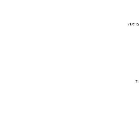
וואה
וח