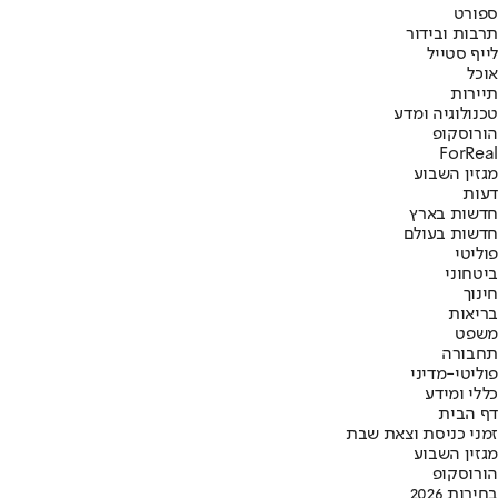
ספורט
תרבות ובידור
לייף סטייל
אוכל
תיירות
טכנולוגיה ומדע
הורוסקופ
ForReal
מגזין השבוע
דעות
חדשות בארץ
חדשות בעולם
פוליטי
ביטחוני
חינוך
בריאות
משפט
תחבורה
פוליטי-מדיני
כללי ומידע
דף הבית
זמני כניסת וצאת שבת
מגזין השבוע
הורוסקופ
בחירות 2026