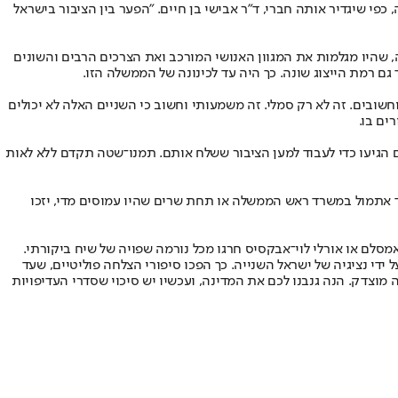
 שיגדיר אותה חברי, ד"ר אבישי בן חיים. "הפער בין הציבור בישראל
, שהיו מגלמות את המגוון האנושי המורכב ואת הצרכים הרבים והשונים
גם רמת הייצוג שונה. כך היה עד לכינונה של הממשלה הזו.
שובים. זה לא רק סמלי. זה משמעותי וחשוב כי השניים האלה לא יכולים
ים בו.
הם הגיעו כדי לעבוד למען הציבור ששלח אותם. תמנו־שטה תקדם ללא לאות
עד אתמול במשרד ראש הממשלה או תחת שרים שהיו עמוסים מדי, יזכו
סלם או אורלי לוי־אבקסיס חרגו מכל נורמה שפויה של שיח ביקורתי.
י נציגיה של ישראל השנייה. כך הפכו סיפורי הצלחה פוליטיים, שעד
 מוצדק. הנה גנבנו לכם את המדינה, ועכשיו יש סיכוי שסדרי העדיפויות