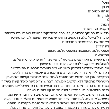
אוכל
מגזין
אנחנו מגייסים
English
X
דעות
תקציב בלי בשורה
בלי שינוי בחינוך וברווחה, בלי כסף לתחזוקת בניינים ואפילו בלי חדשות
טובות ל"בייס" שלו: התקציב החדש שהציג שר האוצר ליברמן משאיר
מאחור את הפריפריה החברתית
דינה דיין
8/10/2021, 08:10
,עודכן
8/10/2021, 08:10
0
השמעה
הונו קשישים אמריקנים בשיטת "עוקץ ניגרי" וגרפו מיליוני שקלים.
למצולמים אין קשר לכתבה, צילום: דודו גרינשפן
שר האוצר אביגדור ליברמן הציג השבוע בוועדת הכספים את תקציב
המדינה לקראת הדיונים הארוכים והמפרכים שעומדים בדרך לאישור
התקציב. אכן יום מרגש ומשמעותי לאחר שנים ארוכות וקשות שהמשק
הישראלי מתפקד ללא תקציב ממשלה, דבר שיצר פגיעה מאוד קשה בעיקר
בשירותים החברתיים, ברווחה, בחינוך ובשירותים המוניציפליים כשגופים
רבים בישראל פעלו בתקציב של אחד חלקיי שתים עשרה.
בהצגת התקציב אמר שר האוצר כי מדובר בתקציב הכי חברתי שהוצג
בישראל אי פעם, לא פחות ולא יותר. שופע אופטימיות ומלא ביטחון, הציג
השר את מצבה הכלכלי של ישראל בעיצומה של מגפת הקורונה, כשהוא
מתייחס לכך שלמרות המגפה והמצב העולמי של חוסר ביטחון כלכלי,