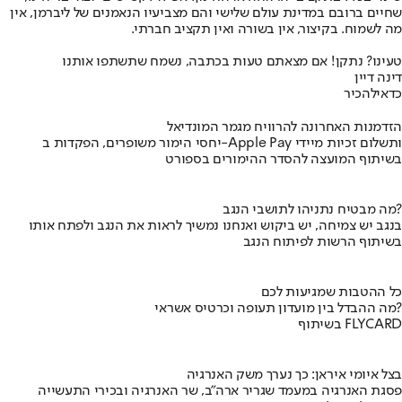
שחיים ברובם במדינת עולם שלישי והם מצביעיו הנאמנים של ליברמן, אין
מה לשמוח. בקיצור, אין בשורה ואין תקציב חברתי.
טעינו? נתקן! אם מצאתם טעות בכתבה, נשמח שתשתפו אותנו
דינה דיין
כדאי
להכיר
הזדמנות האחרונה להרוויח מגמר המונדיאל
יחסי הימור משופרים, הפקדות ב-Apple Pay ותשלום זכיות מיידי
בשיתוף המועצה להסדר ההימורים בספורט
מה מבטיח נתניהו לתושבי הנגב?
בנגב יש צמיחה, יש ביקוש ואנחנו נמשיך לראות את הנגב ולפתח אותו
בשיתוף הרשות לפיתוח הנגב
כל ההטבות שמגיעות לכם
מה ההבדל בין מועדון תעופה וכרטיס אשראי?
בשיתוף FLYCARD
בצל איומי איראן: כך נערך משק האנרגיה
פסגת האנרגיה במעמד שגריר ארה"ב, שר האנרגיה ובכירי התעשייה