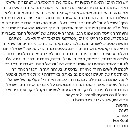
"ישראל היום" הוא גוף תקשורת שנוסד מתוך האמונה שהציבור הישראלי
ראוי לעיתונות טובה יותר, מאוזנת יותר ומדויקת יותר. עיתונות שמדברת
ולא צועקת. עיתונות אמינה, אובייקטיבית ועניינית. עיתונות אחרת וללא
תשלום. המהדורה המודפסת הראשונה פורסמה ב-30 ביולי 2007, וב-2010
הפך "ישראל היום" לעיתון הישראלי בעל שיעור החשיפה הגבוה ביותר בימי
חול. מו"ל העיתון היא ד"ר מרים אדלסון. העורך הראשי הוא עמר לחמנוביץ,
והעורך המייסד הוא עמוס רגב. אתרי האינטרנט של "ישראל היום" בעברית
ובאנגלית, כמו כן היישומונים (אפליקציות) לאנדרואיד ול-iOS, מציגים
חדשות מסביב לשעון, תוכן בלעדי, מבזקים ועדכונים, ניתוחים ופרשנויות,
וידיאו, פודקאסטים ושידורים חיים. פלטפורמות הדיגיטל של "ישראל היום"
כוללות ערוצי חדשות ודעות, תרבות ובידור, לייף סטייל, טכנולוגיה, ספורט,
כלכלה וצרכנות, בריאות, חיילים, אוכל, יהדות, תיירות ורכב. ב-2021 עלו
לאוויר האתר החדש והיישומון החדש של "ישראל היום" בעברית, במטרה
לספק לגולשים חוויה מהירה, עדכנית, בטוחה ונוחה. תכני המהדורה
המודפסת של העיתון זמינים גם באתר, במהדורה יומית מקוונת, ואפשר
לקבל אותם גם בניוזלטר. מועדון ההטבות הייחודי "הקליקה של ישראל
היום" מציע לגולשי האתר הנחות ומבצעים על מוצרים ושירותים. ישראל
היום פתוח להערות, לביקורת ולהצעות לשיפור מקהל הקוראים. פנו אלינו
במייל hayom@israelhayom.co.il.
יום שישי, 17.7.2026
ג' באב תשפ"ו
חדשות
דעות
ספורט
ForReal
תרבות ובידור