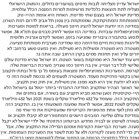
ישראל עדיין מצליחה לגבות מיסים בשיעורים גדולים, והמשק הישראלי
מצליח לתת תוצאות כלכליות מרשימות למרות המגפה הכלל עולמית.
מדינת ישראל היא בעצם שתי מדינות. האחת היא אומת ההיי-טק
המפותחת והמתוקתקת, שממוקמת בין צפון תל אביב לדרום רמת השרון.
במדינה הזו יודעת ישראל להציג חינוך מעולה, בריאות למופת ומערכות
מוניציפאליות עובדות. במדינה הזו אפשר לחזק מבנים עם תמ״א 38, אפשר
לנסוע בתחבורה ציבורית שמגיעה בזמן, ואפשר לקדם אנרגיה חלופית
וליהנות מאיכות חיים מדהימה כמו שמדינה מערבית מפותחת מציעה.
משטרה היא משטרה ומשילות היא משילות, ואין כמעט פשע ברחוב: לא
יורים עליך ואין תחנות סמים בקרן הרחוב שבה אתה גר.
ויש עוד ישראל. היא ממוקמת בשאר השטח, וזו ישראל שהיא מדינת עולם
שלישי לכל דבר ועניין. אין בה חינוך כמו שצריך, מערכת הבריאות שלה
קורסת, המערכות המוניציפליות נמצאות בעומס כל כך גדול ובתת-תקצוב
שהן בקושי מחזיקות מעמד. המשטרה לפעמים לא נכנסת לשטח הזה כי
הוא לא יודעת איך היא תצא ממנו. אין משילות, אין חוק ואין תקציב.
שר האוצר הצהיר שתקציב המדינה החברתי ביותר יטפל גם בישראל הלא
היי-טקיסטית וטען שהוא מביא תקציב עם בשורה. אם בוחנים את
התקציב הזה, שעומד על 432 מיליארד שקלים בשנת 2021 ועל 452 מיליארד
שקלים לשנת 2022, אפשר לראות שמענה משמעותי אין בו. התקציב הזה
לא נותן לאף אחת מהסוגיות הקריטיות שמעסיקות את מי שחי פה
במדינת עולם שלישי. המבנים הישנים והמתפוררים לא קיבלו תקציב או
בשורה לשיפוץ או לבניה מחדש. הביטחון התזונתי של ילדי ישראל לא יקבל
מענה. מערכת הבריאות הקורסת אומנם הגדילה את התקציב שלה, אבל
רק כדי לתת מענה לקורונה ולא על מנת לשפר את המערכות העמוסות. אין
שינוי בכלל בתקציבי הרווחה או החינוך. אפילו לקשישים יוצאי בריה"מ,