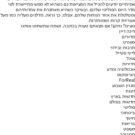
אמיתיים יודעים להכיל את המציאות גם כשהיא לא ממש מתיישרת לפי
סדר היום הפוליטי שלהם, ובעיקר כשהיא מאתגרת את עמדותיהם
ומטלטלת את אזור הנוחות שלהם. אצלנו, כך נראה, מדלגים מעליה כמו מעל
אטריות קרות וממוחזרות.
טעינו? נתקן! אם מצאתם טעות בכתבה, נשמח שתשתפו אותנו
דינה דיין
מדורים
ספורט
תרבות ובידור
לייף סטייל
אוכל
תיירות
טכנולוגיה ומדע
הורוסקופ
ForReal
מגזין השבוע
דעות
חדשות בארץ
חדשות בעולם
פוליטי
ביטחוני
חינוך
בריאות
משפט
תחבורה