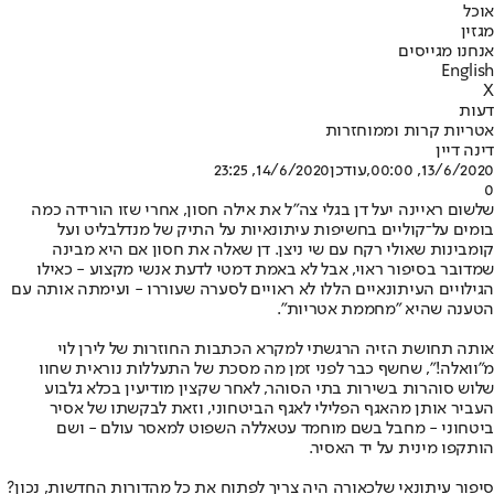
אוכל
מגזין
אנחנו מגייסים
English
X
דעות
אטריות קרות וממוחזרות
דינה דיין
13/6/2020, 00:00
,עודכן
14/6/2020, 23:25
0
שלשום ראיינה יעל דן בגלי צה"ל את אילה חסון, אחרי שזו הורידה כמה
בומים על־קוליים בחשיפות עיתונאיות על התיק של מנדלבליט ועל
קומבינות שאולי רקח עם שי ניצן. דן שאלה את חסון אם היא מבינה
שמדובר בסיפור ראוי, אבל לא באמת דמטי לדעת אנשי מקצוע - כאילו
הגילויים העיתונאיים הללו לא ראויים לסערה שעוררו - ועימתה אותה עם
הטענה שהיא "מחממת אטריות".
אותה תחושת הזיה הרגשתי למקרא הכתבות החוזרות של לירן לוי
מ"וואלה!", שחשף כבר לפני זמן מה מסכת של התעללות נוראית שחוו
שלוש סוהרות בשירות בתי הסוהר, לאחר שקצין מודיעין בכלא גלבוע
העביר אותן מהאגף הפלילי לאגף הביטחוני, וזאת לבקשתו של אסיר
ביטחוני - מחבל בשם מוחמד עטאללה השפוט למאסר עולם - ושם
הותקפו מינית על יד האסיר.
סיפור עיתונאי שלכאורה היה צריך לפתוח את כל מהדורות החדשות, נכון?