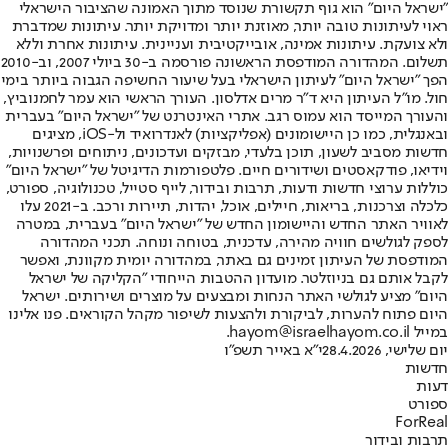
"ישראל היום" הוא גוף תקשורת שנוסד מתוך האמונה שהציבור הישראלי
ראוי לעיתונות טובה יותר, מאוזנת יותר ומדויקת יותר. עיתונות שמדברת
ולא צועקת. עיתונות אמינה, אובייקטיבית ועניינית. עיתונות אחרת וללא
תשלום. המהדורה המודפסת הראשונה פורסמה ב-30 ביולי 2007, וב-2010
הפך "ישראל היום" לעיתון הישראלי בעל שיעור החשיפה הגבוה ביותר בימי
חול. מו"ל העיתון היא ד"ר מרים אדלסון. העורך הראשי הוא עמר לחמנוביץ,
והעורך המייסד הוא עמוס רגב. אתרי האינטרנט של "ישראל היום" בעברית
ובאנגלית, כמו כן היישומונים (אפליקציות) לאנדרואיד ול-iOS, מציגים
חדשות מסביב לשעון, תוכן בלעדי, מבזקים ועדכונים, ניתוחים ופרשנויות,
וידיאו, פודקאסטים ושידורים חיים. פלטפורמות הדיגיטל של "ישראל היום"
כוללות ערוצי חדשות ודעות, תרבות ובידור, לייף סטייל, טכנולוגיה, ספורט,
כלכלה וצרכנות, בריאות, חיילים, אוכל, יהדות, תיירות ורכב. ב-2021 עלו
לאוויר האתר החדש והיישומון החדש של "ישראל היום" בעברית, במטרה
לספק לגולשים חוויה מהירה, עדכנית, בטוחה ונוחה. תכני המהדורה
המודפסת של העיתון זמינים גם באתר, במהדורה יומית מקוונת, ואפשר
לקבל אותם גם בניוזלטר. מועדון ההטבות הייחודי "הקליקה של ישראל
היום" מציע לגולשי האתר הנחות ומבצעים על מוצרים ושירותים. ישראל
היום פתוח להערות, לביקורת ולהצעות לשיפור מקהל הקוראים. פנו אלינו
במייל hayom@israelhayom.co.il.
יום שלישי, 28.4.2026
י"א באייר תשפ"ו
חדשות
דעות
ספורט
ForReal
תרבות ובידור