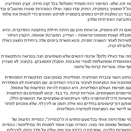
אז זהו, שלא. הסיפור הזה מפחיד ומטלטל בכל קנה מידה. קצין המודיעין
הנ"ל ממשיך בתפקידו, התיק נגדו נסגר, ואילו הסוהרות פוטרו מהשב"ס ובד
בבד הן נאלצות לגייס כספים בקמפיין למימון המונים כדי לכסות את עלות
התביעה האזרחית שלהן.
ואם זה לא מספיק, אז אחת מהן גם היתה חיילת בתקופה המדוברת, והיא
סובלת קשות מפוסט־טראומה - ועדיין, המערכת אטומה, הקצין הוחזר
לשירות לאחר השעיה זמנית, והוא משרת בימים אלה ביחידת נחשון כאילו
כלום לא קרה.
מה עוד כאילו כלום? ארגוני הנשים שלא משמיעים הגה בפרשה והתקשורת
הממוסדת שמתעלמת לגמרי מהבנות, מסבלן וממאבקן. בקיצור, לא מעניין
אף אחד, אטריות קרות של סיפור.
כחוט השני עוברת הפוזיציה הפוליטית באופן שבו התקשורת הממוסדת
מתווכת את המציאות לציבור צרכניה האדוקים. אם המציאות לא מסתדרת
עם תפיסת העולם הפוליטית, היא הופכת להיות החדשות של אתמול,
אייטמים משעממים, אטריות קרות. בד בבד, יבואו לפעמים גם התקפות
אישיות ודה־לגיטימציה כלפי העיתונאים שמציפים את הנושאים הללו,
אותם דון־קישוטים בודדים כמו אילה חסון או לירן לוי, שלא מוכנים לוותר
או ליישר את המציאות לפוזיציה הפוליטית.
מי שמדהימה אותי בכל פעם מחדש זו ה"כנסייה"; כנסיית הדעות של
השמאל שממנו אני באה. כנסייה שבה אסור לסטות ולו במילימטר; כנסיית
הנאורות הלבנה, שמכתיבה בדיוק איך ומה עולה על סדר היום. ליברלים