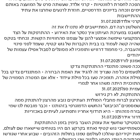
הפכה לחסרת רלוונטיות • קרני אלדד, שעשתה סרט על המועצה באותם
ימים ונכחה בדיונים הדרמטיים, חוזרת לרגעים שחרצו את עתיד
ההתיישבות
קרני אלדד
31.07.2025
השלטון רצה דם, המתיישבים לא נתנו לו את זה
חשבנו במערכת העיתון איך נסקר את האירוע • ההתרפקות על הצד
המקצועי שימשה אמצעי להגן על עצמנו מהחוויות הקשות. נכחתי בטקס
שהיה קשה לעמוד בו בבית הקברות של גוש קטיף, שעמד לפני פינוי
והעברה, כי מחמוד דרוויש ותומכיו לא מסוגלים לסבול אפילו עצמות של
יהודים
אמנון לורד
31.07.2025
ככה פשוט: מתנגדי ההתנתקות צדקו
לפעמים כל מה שצריך זה להגיד את האמת הברורה • המתנגדים צדקו בכל
מילת אזהרה, תומכיה טעו בכל מילת עידוד • אלא אם המטרה הסמויה של
התוכנית היתה משהו אחר לגמרי
עמית סגל
31.07.2025
התנתקות, לא רק גירוש
הרצון לברוח מחבלי המולדת העתיקים נובע מהרצון להתנתק ממה
שמסמנים "הכיבוש" והחשש הדמוגרפי בזהותנו • וכבר מובטח לנו שמי
בורח מזהותו - היא תרדוף אחריו ותפתיעו, לעיתים באכזריות
דרור אידר
31.07.2025
הסטיקר שחשף את עומק השבר בימין בזמן ההתנתקות
כשמתיישבי גוש קטיף נאחזו בקרקע הם היו בטוחים שיישארו שם לעולם,
ואת יקיריהם שהלכו לעולמם טמנו בחולות הזהובים • שבוע אחרי שגורשו
מבתיהם הייתי במסע הלוויה שני בירושלים