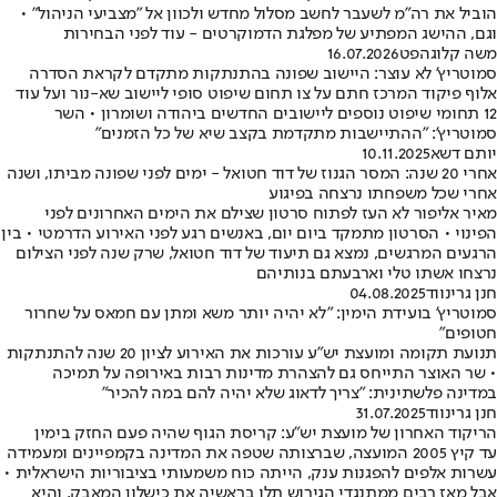
הוביל את רה"מ לשעבר לחשב מסלול מחדש ולכוון אל "מצביעי הניהול" •
וגם, ההישג המפתיע של מפלגת הדמוקרטים - עוד לפני הבחירות
משה קלוגהפט
16.07.2026
סמוטריץ' לא עוצר: היישוב שפונה בהתנתקות מתקדם לקראת הסדרה
אלוף פיקוד המרכז חתם על צו תחום שיפוט סופי ליישוב שא-נור ועל עוד
12 תחומי שיפוט נוספים ליישובים החדשים ביהודה ושומרון • השר
סמוטריץ': "ההתיישבות מתקדמת בקצב שיא של כל הזמנים"
יותם דשא
10.11.2025
אחרי 20 שנה: המסר הגנוז של דוד חטואל - ימים לפני שפונה מביתו, ושנה
אחרי שכל משפחתו נרצחה בפיגוע
מאיר אליפור לא העז לפתוח סרטון שצילם את הימים האחרונים לפני
הפינוי • הסרטון מתמקד ביום יום, באנשים רגע לפני האירוע הדרמטי • בין
הרגעים המרגשים, נמצא גם תיעוד של דוד חטואל, שרק שנה לפני הצילום
נרצחו אשתו טלי וארבעתם בנותיהם
חנן גרינווד
04.08.2025
סמוטריץ' בועידת הימין: "לא יהיה יותר משא ומתן עם חמאס על שחרור
חטופים"
תנועת תקומה ומועצת יש"ע עורכות את האירוע לציון 20 שנה להתנתקות
• שר האוצר התייחס גם להצהרת מדינות רבות באירופה על תמיכה
במדינה פלשתינית: "צריך לדאוג שלא יהיה להם במה להכיר"
חנן גרינווד
31.07.2025
הריקוד האחרון של מועצת יש"ע: קריסת הגוף שהיה פעם החזק בימין
עד קיץ 2005 המועצה, שברצותה שטפה את המדינה בקמפיינים ומעמידה
עשרות אלפים להפגנות ענק, הייתה כוח משמעותי בציבוריות הישראלית •
אבל מאז רבים ממתנגדי הגירוש תלו בראשיה את כישלון המאבק, והיא