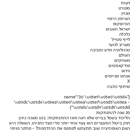
דעות
ספורט
מגזין
העיתון היומי
הורוסקופ
ישראל השבוע
כלכלה
לייף סטייל
מעריב לנוער
טכנולוגיה מדע וסביבה
העולם
משחקים
פודקאסטים
וידאו
אנחנו מגייסים
X
שיתוף כתבה
{"name":"20 \u05e9\u05e0\u05d4
\u05dc\u05d4\u05ea\u05e0\u05ea\u05e7\u05d5\u05ea -
\u05d4\u05d9\u05d5\u05dd"}
20 שנה להתנתקות
הליכוד בשפל בבייס שלא ראה מאז ההתנתקות; בנט משנה כיוון
חוק ביטול המעצרים הוא צעד אחד יותר מדי מצד נתניהו, השאלה היא
האם האופוזיציה שוב תתעקש לפספס את ההזדמנות? • מחקר פנימי