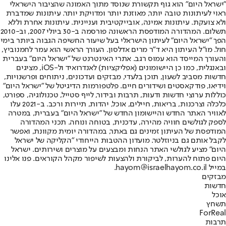
"ישראל היום" הוא גוף תקשורת שנוסד מתוך האמונה שהציבור הישראלי
ראוי לעיתונות טובה יותר, מאוזנת יותר ומדויקת יותר. עיתונות שמדברת
ולא צועקת. עיתונות אמינה, אובייקטיבית ועניינית. עיתונות אחרת וללא
תשלום. המהדורה המודפסת הראשונה פורסמה ב-30 ביולי 2007, וב-2010
הפך "ישראל היום" לעיתון הישראלי בעל שיעור החשיפה הגבוה ביותר בימי
חול. מו"ל העיתון היא ד"ר מרים אדלסון. העורך הראשי הוא עמר לחמנוביץ,
והעורך המייסד הוא עמוס רגב. אתרי האינטרנט של "ישראל היום" בעברית
ובאנגלית, כמו כן היישומונים (אפליקציות) לאנדרואיד ול-iOS, מציגים
חדשות מסביב לשעון, תוכן בלעדי, מבזקים ועדכונים, ניתוחים ופרשנויות,
וידיאו, פודקאסטים ושידורים חיים. פלטפורמות הדיגיטל של "ישראל היום"
כוללות ערוצי חדשות ודעות, תרבות ובידור, לייף סטייל, טכנולוגיה, ספורט,
כלכלה וצרכנות, בריאות, חיילים, אוכל, יהדות, תיירות ורכב. ב-2021 עלו
לאוויר האתר החדש והיישומון החדש של "ישראל היום" בעברית, במטרה
לספק לגולשים חוויה מהירה, עדכנית, בטוחה ונוחה. תכני המהדורה
המודפסת של העיתון זמינים גם באתר, במהדורה יומית מקוונת, ואפשר
לקבל אותם גם בניוזלטר. מועדון ההטבות הייחודי "הקליקה של ישראל
היום" מציע לגולשי האתר הנחות ומבצעים על מוצרים ושירותים. ישראל
היום פתוח להערות, לביקורת ולהצעות לשיפור מקהל הקוראים. פנו אלינו
במייל hayom@israelhayom.co.il.
מבזקים
חדשות
אוכל
תשחץ
ForReal
תרבות