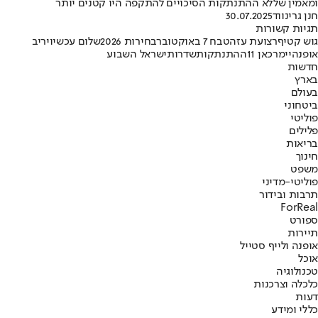
ומאמין שללא ההתנתקות הסיכויים להתקפה היו קטנים יותר
חנן גרינווד
30.07.2025
תגיות קשורות
גוש קטיף
רצועת עזה
טבח 7 באוקטובר
בחירות 2026
שלום עכשיו
יריב
אופנהיימר
כאן 11
ההתנתקות
שדרות
ישראל השבוע
חדשות
בארץ
בעולם
ביטחוני
פוליטי
פלילים
בריאות
חינוך
משפט
פוליטי-מדיני
תרבות ובידור
ForReal
ספורט
תיירות
אופנה ולייף סטייל
אוכל
טכנולוגיה
כלכלה וצרכנות
דעות
כללי ומידע