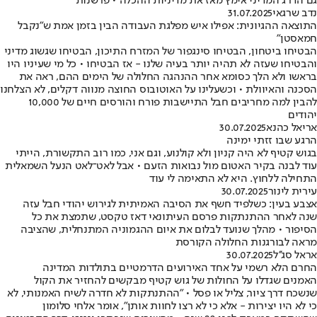
גם הדרג המדיני אימץ מאז את מדיניות ההכלה • פרשנות
נדב שרגאי
31.07.2025
התוצאה ההגיונית: אפילו איש מפלגת העבודה הבין בזמן אמת ש"נקבל
חמאסטן"
הבטיחו ביטחון, הבטיחו סינגפור של המזרח התיכון, הבטיחו שגשוג מדיני
והבטיחו שעזה לא תהיה יותר בעיה שלנו - אז הבטיחו • כל מי שעיניו היו
בראשו ולא הלך כסומא אחר ההנהגה החלולה של הימים ההם, ראה את
הסכנה והאיוולת • וכשעלינו על האוטובוס החוצה מנווה דקלים, לא הצלחנו
להבין למה מחריבים חבל התיישבות פורח והורסים חיים של 10,000
יהודים
אריאל כהנא
30.07.2025
הרגע שבו זזתי ימינה
בגוש קטיף לא היה קניון ולא קולנוע, וגם אני, כמו רוב התקשורת, הייתי
עוד לבנה בקיר האטום מול נבואות הזעם • אבל לאט־לאט הנעל השמאלית
התחילה ללחוץ. היא לא התאימה לי עוד
עירית לינור
30.07.2025
אצבע בעין: כשלפיד חשף את הסיבה האמיתית לגירוש יהודי חבל עזה
שנה לאחר ההתנתקות פרסם העיתונאי דאז טקסט, שתמצת את כל
הסיפור • מהלך שנועד לבלום את איום ההגמוניה המתנחלית, שהציבה
מראה לבורגנות החלולה הקורסת
אראל סג''ל
30.07.2025
החרם הלא רשמי על אחד האירועים הדרמטיים בתולדות המדינה
האמנים שגדלו על החולות של גוש קטיף מבקשים להחזיר את הקול
שנשכח דרך ציור, צליל או פסל • "ההתנתקות לא חדרה לשיח האמנותי, לא
כי לא היו יצירות - אלא כי לא רצו לחוות אותן", אומר אלחי סלומון