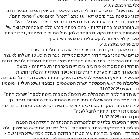
אלי ברק
31.07.2025
גר עם השב"חים שהסתננו, ליווה את המשפחות: יומן הפינוי מכפר דרום
לפני 20 שנה עבר נדב שרגאי, אז כתב "הארץ" וכיום איש "ישראל היום",
ליישוב, כדי לתעד את השבועיים האחרונים של היישוב שנפל בתש"ח
ושהוחרב שוב בהתנתקות • ביום הפינוי קורע הלב הוא ליווה קבוצה של
משפחות ברגעים הקשים ביותר שלהן, מול החיילים המפנים, וסבור כיום
שעדיין לא מאוחר לבקש סליחה מאנשי גוש קטיף
נדב שרגאי
31.07.2025
בגיבוי אהרן ברק: מערכת דיכוי המחאה הברוטלית נחשפת
נערים שהפגינו בצד הדרך הושלכו לניידות, נערות הופשטו ונשלחו למעצר
עד תום ההליכים, בתי משפט מיוחדים פגעו בזכויות חשודים, לובשי כתום
הורחקו מהכנסת ומאירועים ציבוריים כאחרוני העבריינים • בפעם
הראשונה מוצגת מערכת הנהלים והאכיפה הסודית והבלתי חוקית
שהפעילו היועץ המשפטי לממשלה, הפרקליטות והמשטרה - הכל בהכוונה
מלמעלה של ראש הממשלה ושרת המשפטים, ובגיבוי נשיא העליון ושופטיו
נדב העצני
31.07.2025
"יש תקווה למרות התבהלה בערוצים": תגובות בימין לסקר "ישראל היום"
יותר ממחצית מהישראלים בעד חידוש ההתיישבות היהודית בעזה, כך
עולה מנתוני הסקר המפתיעים • אלפים השתתפו אתמול בצעדה בתוחמת
הצפונית וקראו "לחזור לחבל לעזה"
חנן גרינווד
31.07.2025
הקשר הסיבתי בלתי ניתן להפרדה: ההתנתקות הולידה את הטבח
תכלית ההתנתקות היתה ביטחונית - אבל במבחן התוצאה הכישלון שלה
מהדהד • חמאס בנה את עיר הטרור הגדולה בעולם מפני שלא היינו שם •