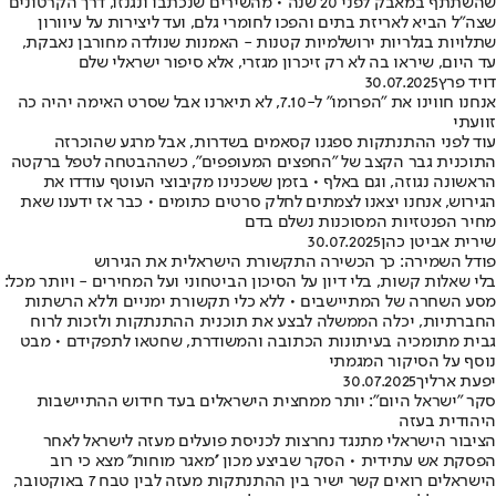
שהשתתף במאבק לפני 20 שנה • מהשירים שנכתבו ונגנזו, דרך הקרטונים
שצה"ל הביא לאריזת בתים והפכו לחומרי גלם, ועד ליצירות על עיוורון
שתלויות בגלריות ירושלמיות קטנות - האמנות שנולדה מחורבן נאבקת,
עד היום, שיראו בה לא רק זיכרון מגזרי, אלא סיפור ישראלי שלם
דויד פרץ
30.07.2025
אנחנו חווינו את "הפרומו" ל-7.10, לא תיארנו אבל שסרט האימה יהיה כה
זוועתי
עוד לפני ההתנתקות ספגנו קסאמים בשדרות, אבל מרגע שהוכרזה
התוכנית גבר הקצב של "החפצים המעופפים", כשההבטחה לטפל ברקטה
הראשונה נגוזה, וגם באלף • בזמן ששכנינו מקיבוצי העוטף עודדו את
הגירוש, אנחנו יצאנו לצמתים לחלק סרטים כתומים • כבר אז ידענו שאת
מחיר הפנטזיות המסוכנות נשלם בדם
שירית אביטן כהן
30.07.2025
פודל השמירה: כך הכשירה התקשורת הישראלית את הגירוש
בלי שאלות קשות, בלי דיון על הסיכון הביטחוני ועל המחירים - ויותר מכל:
מסע השחרה של המתיישבים • ללא כלי תקשורת ימניים וללא הרשתות
החברתיות, יכלה הממשלה לבצע את תוכנית ההתנתקות ולזכות לרוח
גבית מתומכיה בעיתונות הכתובה והמשודרת, שחטאו לתפקידם • מבט
נוסף על הסיקור המגמתי
יפעת ארליך
30.07.2025
סקר "ישראל היום": יותר ממחצית הישראלים בעד חידוש ההתיישבות
היהודית בעזה
הציבור הישראלי מתנגד נחרצות לכניסת פועלים מעזה לישראל לאחר
הפסקת אש עתידית • הסקר שביצע מכון ''מאגר מוחות'' מצא כי רוב
הישראלים רואים קשר ישיר בין ההתנתקות מעזה לבין טבח 7 באוקטובר,