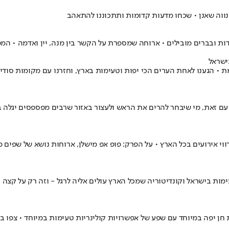
 נווה שאנן • שכחו מדעות קדומות ותתכוננו להתאהב
ות ובברים מובילים • ארוחה שמספרת על הקשר בין מנה, יין ואדמה • המ
ישראל
• הגענו לאחת הערים הכי יפות וטעימות בארץ, וחזרנו עם מקומות סודי
 עם זאת, מי שיבחר להרים את הראש ולעצור באזור שרבים מפספסים יגלה ב
 אירועים בכל הארץ • על הפרק: פופ אפ מישלן, ארוחות נושא של שפים מוב
ת בישראל וקונדיטוריה שמכל הארץ עולים אליה לרגל - וזה רק על קצה המ
חן יפה במיוחד עם שפע של אפשרויות קולינריות טעימות במיוחד • צפו 