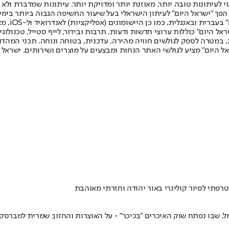
לעיתונות טובה יותר, מאוזנת יותר ומדויקת יותר. עיתונות שמדברת ולא צ
שלום. המהדורה המודפסת הראשונה פורסמה ב-30 ביולי 2007, וב-2010 הפך "ישראל היום" לעיתון הישראלי בעל שי
לחמנוביץ,
ל היום" כוללות ערוצי חדשות ודעות, תרבות ובידור, לייף סטייל, טכנולוגיה
ברית, במטרה לספק לגולשים חוויה מהירה, עדכנית, בטוחה ונוחה. תכני המה
ל היום" מציע לגולשי האתר הנחות ומבצעים על מוצרים ושירותים. ישראל 
רפתי לסיור קולינרי באור יהודה וחזרתי מאוהבת
ל, שבו נפתח שוק האיכרים "בכיכר" • על האוצרות והחזון: שמרית למבר