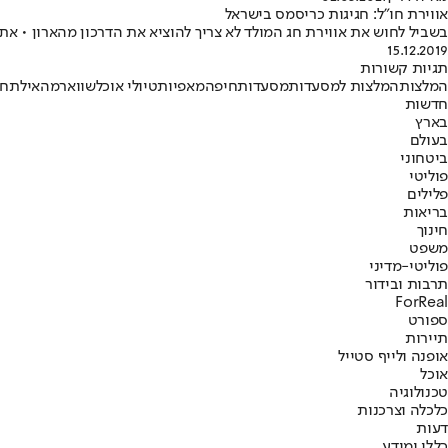
אווירת חו"ל: חגיגות כריסמס בישראל
בשביל לחוש את אווירת חג המולד לא צריך להוציא את הדרכון מהארון • את
15.12.2019
תגיות קשורות
המלצות
המלצות למסעדות
מסעדות
חיפה
מאפיות
טיולי אוכל
שווארמה
אילת
חד
חדשות
בארץ
בעולם
ביטחוני
פוליטי
פלילים
בריאות
חינוך
משפט
פוליטי-מדיני
תרבות ובידור
ForReal
ספורט
תיירות
אופנה ולייף סטייל
אוכל
טכנולוגיה
כלכלה וצרכנות
דעות
כללי ומידע