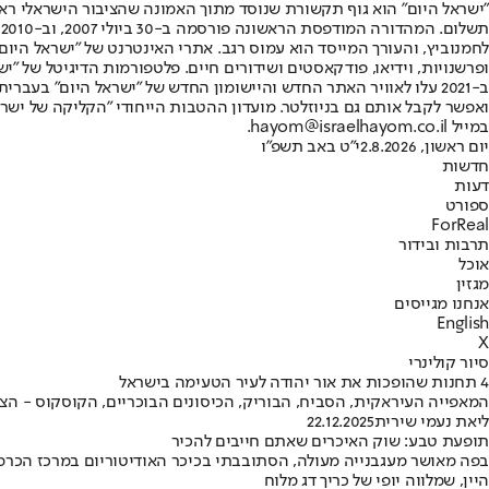
"ישראל היום" הוא גוף תקשורת שנוסד מתוך האמונה שהציבור הישראלי ראוי 
ת
ופרשנויות, וידיאו, פודקאסטים ושידורים חיים. פלטפורמות הדיגיטל של "ישרא
ב-2021 עלו לאוויר האתר החדש והיישומון החדש של "ישראל היום" בע
ואפשר לקבל אותם גם בניוזלטר. מועדון ההטבות הייחודי "הקליקה של ישרא
במייל hayom@israelhayom.co.il.
יום ראשון, 2.8.2026
י"ט באב תשפ"ו
חדשות
דעות
ספורט
ForReal
תרבות ובידור
אוכל
מגזין
אנחנו מגייסים
English
X
סיור קולינרי
4 תחנות שהופכות את אור יהודה לעיר הטעימה בישראל
המאפייה העיראקית, הסביח, הבוריק, הכיסונים הבוכריים, הקוסקוס - הצט
ליאת נעמי שירית
22.12.2025
תופעת טבע: שוק האיכרים שאתם חייבים להכיר
בפה מאושר מעגבנייה מעולה, הסתובבתי בכיכר האודיטוריום במרכז הכרמ
היין, שמלווה יופי של כריך דג מלוח