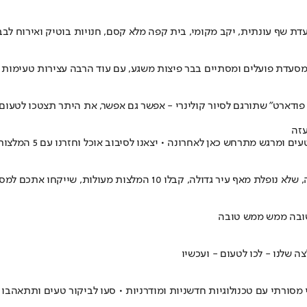
ת שף עונתית, יקב מקומי, בית קפה מלא קסם, חנויות בוטיק ואירוח לב
ך מסעדת פועלים ומסתיים בבר פיצות משגע, עם עוד הרבה עצירות טעימות 
 פודארט" שתורגם לסיור קולינרי - אפשר גם אפשר, את היתר תצטכו לטעו
עזה
רחש כאן לאחרונה • יצאנו לסיבוב אוכל וחזרנו עם 5 המלצות שכדאי לשמור
שייקחו אתכם למסע חובק יבשות וארצות בלי להתחתים דרכון
 תשובה ממש ממש טובה
 שלנו - לכו לטעום - ועכשיו
מסורתי עם טכנולוגיות חדשניות ומודרניות • סעו לביקור טעים ותתאהבו 