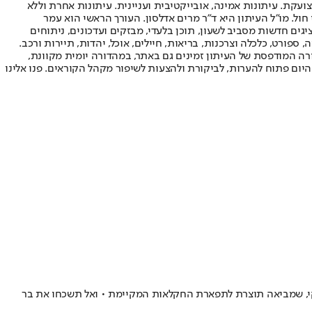
ועקת. עיתונות אמינה, אובייקטיבית ועניינית. עיתונות אחרת וללא
עור החשיפה הגבוה ביותר בימי חול. מו"ל העיתון היא ד"ר מרים אדלסון. העורך הראשי הוא עמר
 והעורך המייסד הוא עמוס רגב. אתרי האינטרנט של "ישראל היום" בעברית ובאנגלית, כמו כן היישומונים (אפליקציות) לאנדרואיד ול-iOS, מציגים חדשות מסביב לשעון, תוכן בלעדי, מבזקים ועדכונים, ניתוחים
, ספורט, כלכלה וצרכנות, בריאות, חיילים, אוכל, יהדות, תיירות ורכב.
דורה המודפסת של העיתון זמינים גם באתר, במהדורה יומית מקוונת,
היום פתוח להערות, לביקורת ולהצעות לשיפור מקהל הקוראים. פנו אלינו
סקי, שמביאה תוצרת לתפארת החקלאות המקיימת • ואל תשכחו את בר