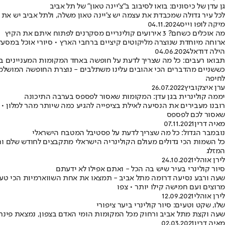
גן עדן של כיסונים: בואו לסיבוב ב"צ'יינה טאון" של תל אביב
לכל עיר גדולה שמכבדת את עצמה יש צ'יינה טאון משלה, ולתל אביב יש את
מיקה לופו וייס
04.11.2024
מה אוכלים כשחם? 3 אירועים קולינריים מסקרנים לפתוח איתם את הקיץ
ארוחה מיוחדת שנוצרה מליקוטים קיציים ברחבי הארץ • סיורי אוכל במסעד
הילה דודאל
04.06.2024
תבואו רעבים: כל מה שצריך לדעת על חופשה באחד המקומות המעניינים ב
כששניים מהדברים הכי אהובים עלינו משתלבים - נוצרת החופשה המושלמת 
לחיפה
ערן איצקוביץ
26.07.2022
יממה קולינרית בגן עדן: המקומות שאסור לפספס בערבה התיכונה
רובנו מעבירים את הנסיעה לאילת בציפייה להגיע כמה שיותר מהר למלון •
שאסור לכם לפספס
מאיה דרין
07.11.2021
נובמבר הגדול: כל מה שצריך לדעת על פסטיבל המטבח הישראלי
כל השמות הכי גדולים מעולם הקולינריה הישראלי מתקבצים לחודש שלם ורווי
המזלג
לירן אוהלי
24.10.2021
סיור קולינרי בעיר שיש בה הכל - ואתם אפילו לא ידעתם
שעה ורבע נסיעה דרומה מתל אביב - תמצאו את אחת השווארמיות הכי טעימו
מרוצים ועם חמישה קילו יותר • צפו
לירן אוהלי
12.09.2021
שלו, שקט וטעים: סיור קולינרי ביער ציפורי
שעה וקצת מתל אביב ורחוק מכל המקומות הומי האדם בצפון, נמצאת פינת 
מאיה דרין
02.03.2021