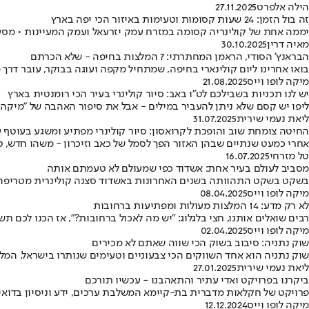
הילה אלפרט
27.11.2025
זה בול הזמן: 24 שעות קסומות וטעימות באיזור הכי יפה בארץ
יממה אחת של קולינריה קסומה במזרח עמק יזרעאל ועמק המעיינות • מסעד
מאיה דרין
30.10.2025
הבראנץ' הסודי, הראמן המחתרתי: 7 המלצות בחיפה - שלא הכרתם
בואו אחרינו ליום קולינארי בחיפה, שמתחיל מקפה ועוגה בבוקר, עובר דר
מיקה לופו וייס
21.08.2025
יש לנו תכניות בשבילכם לט"ו באב: סיור קולינרי בעיר הכי רומנטית בארץ
ליפו יש קסם שלא ניתן להעביר במילים - אבל את סיפור האהבה של "מיקה
ליאת נעמי שירית
31.07.2025
החיטה צומחת שוב והופכת לקרואסון: סיור קולינרי מפתיע ומשגע בעוטף 
אחרי כמעט שנתיים שבהן האזור הפך לסמל של כאב וזיכרון - משהו חדש, טעים ומרגש מת
טל מזרחי
16.07.2025
מסביב לעולם בעיר אחת: אשדוד כפי שמעולם לא טעמתם אותה
בשקט בשקט התהוותה בשנים האחרונות באשדוד סצנה קולינרית מטריפה, שלא נופלת מאף עיר גדולה, קבלו 10 המלצות מעולות, 
מיקה לופו וייס
08.04.2025
לא רק מדע: 14 המלצות מעולות ומפתיעות ברחובות
רבים שואלים אותנו, חצי בלגלוג: "יש מה לאכול ברחובות?", אז הכנו לכם
מיקה לופו וייס
02.04.2025
שוק נתניה: סיבוב בשוק הכי שווה שאתם לא מכירים
שוק נתניה הוא אחד השווקים הכי צבעוניים וטעימים שנותרו בישראל, המלצה
ליאת נעמי שירית
27.01.2025
ביקרנו בפרויקט ואדי עתיר והתאהבנו - עכשיו תורכם
פרויקט של חקלאות מדברית בת-קיימא המשלבת ערכים, ידע וניסיון בדואי 
מיקה לופו וייס
12.12.2024