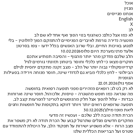
אוכל
מגזין
אנחנו מגייסים
English
X
לב
לא כמו אצל כולם: כשהגוף בנוי הפוך ואף אחד לא שם לב
מוטציה נדירה גורמת לאיברים הפנימיים להתמקם הפוך לחלוטין - בלי
לפגוע באיכות החיים, ובלי שרוב האנשים בכלל ידעו • צפו בסרטון
אלעד מרגי
,
מערכת היום פלוס
10.02.2026
הלב שלכם מזדקן מהר יותר מהגוף - והסיבה תפתיע אתכם
חוקרים מצאו כי לחץ כלכלי וחוסר ביטחון תזונתי גורמים לגיל
קרדיווסקולרי גבוה יותר של הלב - מצב זקנה מתקדם יחסית לגילם
הביולוגי • לחץ כלכלי מביא גם לנדודי שינה, חוסר מנוחה וירידה בפעילות
הגופנית
אסף גולן
22.01.2026
לא רק ג'ט לג: רופאים מזהירים מפני תופעה רפואית בחופשה
מה שנראה כמו חופש מהשגרה - טיסות, אלכוהול, חוסר שינה וארוחות
כבדות - עלול להפוך אצל חלק מהנופשים לטריגר להפרעות קצב לב,
תופעה שרופאים רואים יותר ויותר דווקא בתקופות של חופשות וחגים
ליאת מופז מילצ'ן
30.12.2025
הכרת תודה טובה ללב שלכם - ועכשיו זה מדעי
מחקרים חדשים מגלים שתרגול קבוע של הכרת תודה לא רק משפר את
מצב הרוח - אלא משפיע ישירות על תפקוד הלב, על היכולת להתמודד עם
סטרס ועל הבריאות הכללית שלנו