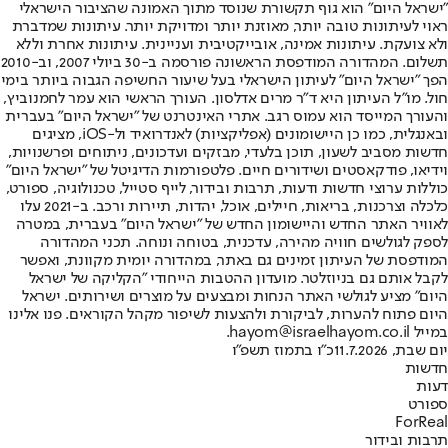
"ישראל היום" הוא גוף תקשורת שנוסד מתוך האמונה שהציבור הישראלי
ראוי לעיתונות טובה יותר, מאוזנת יותר ומדויקת יותר. עיתונות שמדברת
ולא צועקת. עיתונות אמינה, אובייקטיבית ועניינית. עיתונות אחרת וללא
תשלום. המהדורה המודפסת הראשונה פורסמה ב-30 ביולי 2007, וב-2010
הפך "ישראל היום" לעיתון הישראלי בעל שיעור החשיפה הגבוה ביותר בימי
חול. מו"ל העיתון היא ד"ר מרים אדלסון. העורך הראשי הוא עמר לחמנוביץ,
והעורך המייסד הוא עמוס רגב. אתרי האינטרנט של "ישראל היום" בעברית
ובאנגלית, כמו כן היישומונים (אפליקציות) לאנדרואיד ול-iOS, מציגים
חדשות מסביב לשעון, תוכן בלעדי, מבזקים ועדכונים, ניתוחים ופרשנויות,
וידיאו, פודקאסטים ושידורים חיים. פלטפורמות הדיגיטל של "ישראל היום"
כוללות ערוצי חדשות ודעות, תרבות ובידור, לייף סטייל, טכנולוגיה, ספורט,
כלכלה וצרכנות, בריאות, חיילים, אוכל, יהדות, תיירות ורכב. ב-2021 עלו
לאוויר האתר החדש והיישומון החדש של "ישראל היום" בעברית, במטרה
לספק לגולשים חוויה מהירה, עדכנית, בטוחה ונוחה. תכני המהדורה
המודפסת של העיתון זמינים גם באתר, במהדורה יומית מקוונת, ואפשר
לקבל אותם גם בניוזלטר. מועדון ההטבות הייחודי "הקליקה של ישראל
היום" מציע לגולשי האתר הנחות ומבצעים על מוצרים ושירותים. ישראל
היום פתוח להערות, לביקורת ולהצעות לשיפור מקהל הקוראים. פנו אלינו
במייל hayom@israelhayom.co.il.
יום שבת, 11.7.2026
כ"ו בתמוז תשפ"ו
חדשות
דעות
ספורט
ForReal
תרבות ובידור