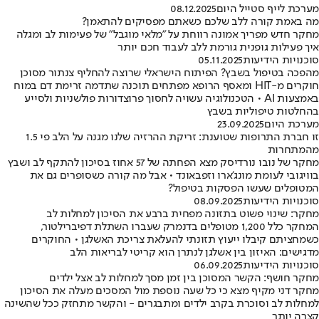
מערכת לייף סטייל היום
08.12.2025
מה באמת קורה ללב שלכם כשאתם מפסיקים להתאמן?
מחקר חדש מפריך אמונה רווחת על "מלאי מוגבל" של פעימות לב ומגלה
איך פעילות גופנית גורמת ללב לעבוד חכם יותר
סוכנויות הידיעות
05.11.2025
מהפכה בטיפול בשבץ? הפיתוח הישראלי שרוצה להחליף צנתור מסוכן
חוקרים מ-HIT ומאסף הרופא מפתחים תוכנה שתדמה זרימת דם במוח
באמצעות AI • הטכנולוגיה עשויה לחסוך פרוצדורות פולשניות ולסייע
בהחלטות טיפוליות בשבץ
מערכת היום
23.09.2025
זו חברת התרופות שטוענת: זריקת ההרזיה שלנו מגנה על הלב פי 1.5
מהמתחרות
מחקר של נובו נורדיסק מצא הפחתה של 57 אחוז בסיכון להתקף לב ושבץ
בוויגובי לעומת מונג'ארו וזפבאונד • אבל מה קורה כשסופרים גם את
המטופלים שעשו הפסקות בטיפול?
סוכנויות הידיעות
08.09.2025
מחקר: שינוי פשוט בתזונה מפחית ברבע את הסיכון למחלות לב
המחקר כלל 1,200 מטופלים בדנמרק שעברו השתלת דפיברילטור,
כשמחציתם קיבלו ייעוץ תזונתי להעלאת צריכת האשלגן • החוקרים
מדגישים: האיזון בין אשלגן לנתרן הוא קריטי לבריאות הלב
סוכנויות הידיעות
06.09.2025
מחקר חושף: הקשר המסוכן בין זמן מסך למחלות לב אצל ילדים
מחקר דני מקיף מצא כי כל שעה נוספת מול המסכים מעלה את הסיכון
למחלות לב וסוכרת בקרב ילדים ומתבגרים - והקשר מתחזק ככל שהשינה
קצרה יותר