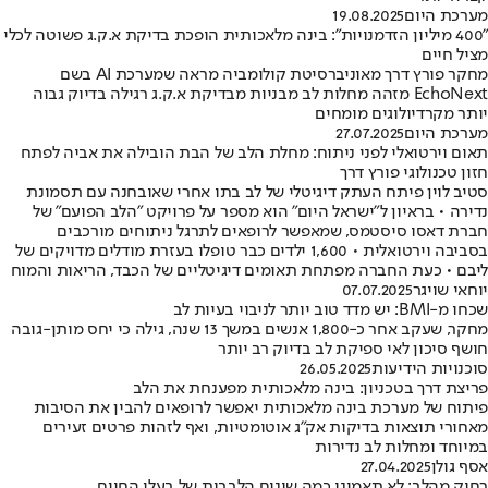
מערכת היום
19.08.2025
"400 מיליון הזדמנויות": בינה מלאכותית הופכת בדיקת א.ק.ג פשוטה לכלי
מציל חיים
מחקר פורץ דרך מאוניברסיטת קולומביה מראה שמערכת AI בשם
EchoNext מזהה מחלות לב מבניות מבדיקת א.ק.ג רגילה בדיוק גבוה
יותר מקרדיולוגים מומחים
מערכת היום
27.07.2025
תאום וירטואלי לפני ניתוח: מחלת הלב של הבת הובילה את אביה לפתח
חזון טכנולוגי פורץ דרך
סטיב לוין פיתח העתק דיגיטלי של לב בתו אחרי שאובחנה עם תסמונת
נדירה • בראיון ל"ישראל היום" הוא מספר על פרויקט "הלב הפועם" של
חברת דאסו סיסטמס, שמאפשר לרופאים לתרגל ניתוחים מורכבים
בסביבה וירטואלית • 1,600 ילדים כבר טופלו בעזרת מודלים מדויקים של
ליבם • כעת החברה מפתחת תאומים דיגיטליים של הכבד, הריאות והמוח
יוחאי שויגר
07.07.2025
שכחו מ-BMI: יש מדד טוב יותר לניבוי בעיות לב
מחקר, שעקב אחר כ-1,800 אנשים במשך 13 שנה, גילה כי יחס מותן-גובה
חושף סיכון לאי ספיקת לב בדיוק רב יותר
סוכנויות הידיעות
26.05.2025
פריצת דרך בטכניון: בינה מלאכותית מפענחת את הלב
פיתוח של מערכת בינה מלאכותית יאפשר לרופאים להבין את הסיבות
מאחורי תוצאות בדיקות אק"ג אוטומטיות, ואף לזהות פרטים זעירים
במיוחד ומחלות לב נדירות
אסף גולן
27.04.2025
רחוק מהלב: לא תאמינו כמה שונים הלבבות של בעלי החיים