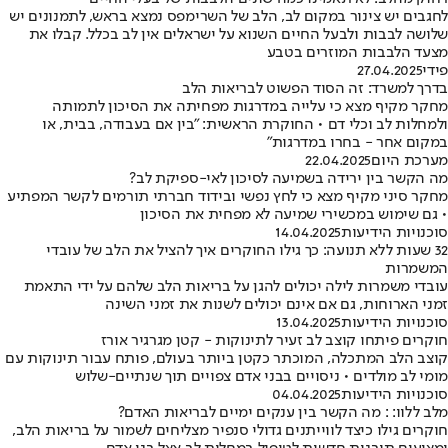
לחגבים יש צינור במקום לב, הלב של השרימפס נמצא בראש, לתמנונים יש
שלושה לבבות ולבעל החיים השנוא על ישראלים אין לב בכלל. קבלו את
מצעד הלבבות המוזרים בטבע
פידי
27.04.2025
בדרך למשרד: זה הסוד הפשוט לבריאות הלב
מחקר מקיף מצא כי עלייה במדרגות מפחיתה את הסיכון לתמותה
ולמחלות לב וכלי דם • החוקרת הראשית: "בין אם בעבודה, בבית, או
במקום אחר - בחרו במדרגות"
מערכת היום
22.04.2025
מה הקשר בין ירידה בשמיעה לסיכון לאי-ספיקת לב?
מחקר סיני מקיף מצא כי לחץ נפשי ובידוד חברתי תורמים לקשר המפתיע
• גם שימוש במכשירי שמיעה לא מפחית את הסיכון
סוכנויות הידיעות
14.04.2025
32 שעות ללא תנועה: כך גילו החוקרים איך להציל את הלב של עובדי
המשמרות
עובדי משמרות לילה יכולים להגן על בריאות הלב שלהם על ידי התאמת
זמני הארוחות, גם אם אינם יכולים לשנות את זמני השינה
סוכנויות הידיעות
13.04.2025
חוקרים פיתחו קוצב לב זעיר לתינוקות - קטן מגרגיר אורז
קוצב הלב המתכלה, המוכתר כקטן ביותר בעולם, פותח עבור תינוקות עם
מומי לב מולדים • ניסויים בבני אדם צפויים תוך שנתיים-שלוש
סוכנויות הידיעות
04.04.2025
מלב ללוו: : מה הקשר בין ענקים ימיים לבריאות האדם?
חוקרים גילו כיצד לווייתנים גדולי סנפיר מצליחים לשמור על בריאות הלב,