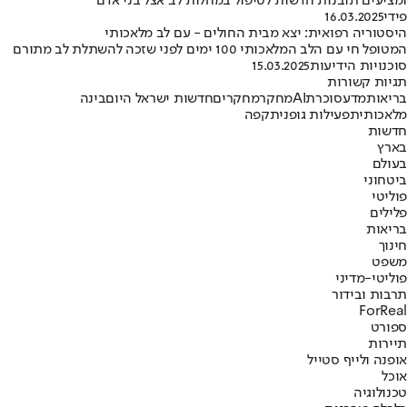
ומציעים תובנות חדשות לטיפול במחלות לב אצל בני אדם
פידי
16.03.2025
היסטוריה רפואית: יצא מבית החולים - עם לב מלאכותי
המטופל חי עם הלב המלאכותי 100 ימים לפני שזכה להשתלת לב מתורם
סוכנויות הידיעות
15.03.2025
תגיות קשורות
בריאות
מדע
סוכרת
AI
מחקר
מחקרים
חדשות ישראל היום
בינה
מלאכותית
פעילות גופנית
קפה
חדשות
בארץ
בעולם
ביטחוני
פוליטי
פלילים
בריאות
חינוך
משפט
פוליטי-מדיני
תרבות ובידור
ForReal
ספורט
תיירות
אופנה ולייף סטייל
אוכל
טכנולוגיה