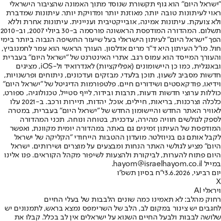
"ישראל היום" הוא גוף תקשורת שנוסד מתוך האמונה שהציבור הישראלי
ראוי לעיתונות טובה יותר, מאוזנת יותר ומדויקת יותר. עיתונות שמדברת
ולא צועקת. עיתונות אמינה, אובייקטיבית ועניינית. עיתונות אחרת וללא
תשלום. המהדורה המודפסת הראשונה פורסמה ב-30 ביולי 2007, וב-2010
הפך "ישראל היום" לעיתון הישראלי בעל שיעור החשיפה הגבוה ביותר בימי
חול. מו"ל העיתון היא ד"ר מרים אדלסון. העורך הראשי הוא עמר לחמנוביץ,
והעורך המייסד הוא עמוס רגב. אתרי האינטרנט של "ישראל היום" בעברית
ובאנגלית, כמו כן היישומונים (אפליקציות) לאנדרואיד ול-iOS, מציגים
חדשות מסביב לשעון, תוכן בלעדי, מבזקים ועדכונים, ניתוחים ופרשנויות,
וידיאו, פודקאסטים ושידורים חיים. פלטפורמות הדיגיטל של "ישראל היום"
כוללות ערוצי חדשות ודעות, תרבות ובידור, לייף סטייל, טכנולוגיה, ספורט,
כלכלה וצרכנות, בריאות, חיילים, אוכל, יהדות, תיירות ורכב. ב-2021 עלו
לאוויר האתר החדש והיישומון החדש של "ישראל היום" בעברית, במטרה
לספק לגולשים חוויה מהירה, עדכנית, בטוחה ונוחה. תכני המהדורה
המודפסת של העיתון זמינים גם באתר, במהדורה יומית מקוונת, ואפשר
לקבל אותם גם בניוזלטר. מועדון ההטבות הייחודי "הקליקה של ישראל
היום" מציע לגולשי האתר הנחות ומבצעים על מוצרים ושירותים. ישראל
היום פתוח להערות, לביקורת ולהצעות לשיפור מקהל הקוראים. פנו אלינו
במייל hayom@israelhayom.co.il.
יום רביעי, 3.6.2026
י"ח בסיון תשפ"ו
X
ויראלי AI
רחוק מהלב: לא תאמינו כמה שונים הלבבות של בעלי החיים
לחגבים יש צינור במקום לב, הלב של השרימפס נמצא בראש, לתמנונים יש
שלושה לבבות ולבעל החיים השנוא על ישראלים אין לב בכלל. קבלו את