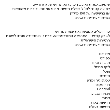
שופינג, אמנות ואוכל: המרכז המתחדש של מזרח י-ם
קפיצה קטנה לחו"ל: טיילת חדשה, מיצגי אמנות, וכיכרות משופצות
בהשקעה של 100 מיליון ₪
בשיתוף עיריית ירושלים
כך ירושלים ממציאה את עצמה מחדש
לא רק קודש – המהפכה המודרנית שעוברת י-ם מחזירה אותה לפסגת
התיירות הישראלית
בשיתוף עיריית ירושלים
מדורים
ספורט
תרבות ובידור
לייף סטייל
אוכל
תיירות
טכנולוגיה ומדע
הורוסקופ
ForReal
מגזין השבוע
דעות
חדשות בארץ
חדשות בעולם