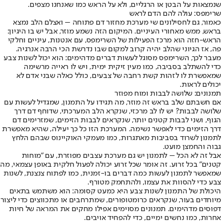
שנמצאות על הבטן או הרגליים, ולא על הראש כמו שאנחנו מצפים.
שרימפס: עולה להם הדם לראש
כאמור, גם לחסילונים שי מערכת מחזור דם פתוחה – ואצלם הלב נמצא
בראש, ממש מאחורי העיניים. המיקום הזה נשמע מוזר, אבל יש בו היגיון:
הראש-חזה הוא מרכז הפעילות של השרימפס, עם אנטנות, עיניים וחלקי
פה, אז הגיוני שהלב יהיה קרוב למקום שבו נדרשת הכי הרבה אנרגיה.
מעבר לכך, השרימפס מסוגל לעשות דברים מדהימים: הוא יכול לשנות צבע
כדי להשתלב בסביבה, כמו מעין זיקית ימית, ויש לו ראייה מרשימה
שמאפשרת לו לזהות קשת רחבה של צבעים, כולל כאלה שבני אדם לא
יכולים לראות.
תמנונים: שלושה לבבות ומוח מפוזר
אם חשבתם שלב בראש זה מוזר, מה תגידו על התמנון, שמגדיל לעשות עם
שלושה לבבות? יש לו לב מרכזי, שנקרא הלב המערכתי, שדוחף דם דרך
הגוף, ושני לבבות קטנים יותר, שנקראים לבבות הזימים, שמזרימים דם
דרך הזימים כדי לאפשר נשימה. המערכת הזו כל כך יעילה, שהיא מאפשרת
לתמנון לשרוד בסביבות מאתגרות, כמו מעמקי האוקיינוס שבהם הלחץ
גבוה והחמצן מועט.
אבל זה לא הכל – לתמנון יש גם מערכת עצבים מפוזרת, עם "מוחות
קטנים" בכל זרוע. זה אומר שכל זרוע יכולה לפעול חלקית באופן עצמאי, מה
שמאפשר לתמנון לעשות כמה דברים בו-זמנית, כמו לפתוח צנצנת, לשנות
צבע כדי להסוות את עצמו, ולהתחמק מטורף.
היכולת של התמנון לשנות צבע היא כמעט קסומה: הוא משתמש בתאים
מיוחדים בעור, שנקראים כרומטופורים, שמתרחבים או מתכווצים כדי ליצור
דפוסים מדהימים. תמנונים מסוימים אפילו מחקים את המראה של חיות
אחרות, כמו נחשים ימיים, כדי להפחיד אויבים.