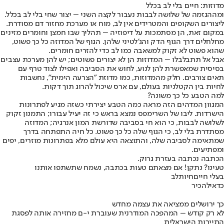
מדוזות: חיים בלי לב בכלל
ומההגזמה של שלושה לבבות נעבור לקצה השני – יצור שחי בלי לב בכלל.
ליצורים השקופים והמטרידים אין לב, מוח או מערכת מחזור דם מסודרת.
במקום זאת, הן מסתמכות על דיפוזיה – תהליך שבו חמצן וחומרים מזינים
מחלחלים דרך הגוף הדק והג'לטיני שלהן. הגוף של המדוזה כל כך פשוט,
שהוא פשוט לא זקוק למשאבה כמו לב כדי להזרים חומרים.
אבל אל תתבלבלו – המדוזות הן לא יצורים פשוטים; יש להן מערכת עצבים
בסיסית שמאפשרת להן לנוע, לחוש את הסביבה ואפילו לצוד טרף עם
תאים צורבים. חלק מהמדוזות, כמו מדוזת "הצרעה הימית", נחשבות
לחיות בין הקטלניות בעולם, עם ארס שיכול להרוג תוך דקות.
למה הטבע כל כך משונה?
המגוון המדהים הזה מראה כמה הטבע יצירתי כשזה מגיע לפתרונות
הישרדות. ליבו של השרימפס נמצא בראש כי זה יעיל עבורו; התמנון זקוק
לשלושה לבבות, כי הוא חי בסביבה שדורשת המון אנרגיה; המדוזה
מסתדרת בלי לב, כי הגוף שלה כל כך פשוט. כל חיה התפתחה בדרך
שמתאימה לסביבה שלה, והתוצאה היא עולם מלא בפתרונות מוזרים, יפים
ומפתיעים.
הכתבה נכתבה בעזרת גרוק.
טעינו? נתקן! אם מצאתם טעות בכתבה, נשמח שתשתפו אותנו
בעלי חיים
חיות
לב
כדאי
להכיר
כך ירושלים ממציאה את עצמה מחדש
לא רק קודש – המהפכה המודרנית שעוברת י-ם מחזירה אותה לפסגת
התיירות הישראלית