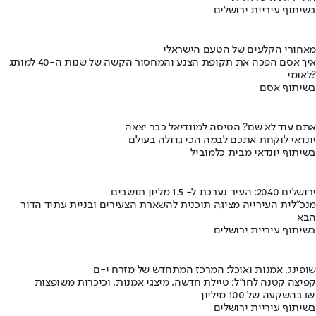
בשיתוף עיריית ירושלים
מאחורי הקלעים של הטעם הישראלי
איך אסם הפכה את תקופת הצנע והמחסור הקשה של שנות ה-40 למותג
לאומי?
בשיתוף אסם
אתם עוד לא שם? הטיסה למונדיאל כבר יצאה
יונדאי לוקחת אתכם לבמה הכי גדולה בעולם
בשיתוף יונדאי מבית כלמוביל
ירושלים 2040: העיר נערכת ל- 1.5 מליון תושבים
מנכ"לית העירייה מציגה תוכנית להשארת הצעירים ובניית עתיד הדור
הבא
בשיתוף עיריית ירושלים
שופינג, אמנות ואוכל: המרכז המתחדש של מזרח י-ם
קפיצה קטנה לחו"ל: טיילת חדשה, מיצגי אמנות, וכיכרות משופצות
בהשקעה של 100 מיליון ₪
בשיתוף עיריית ירושלים