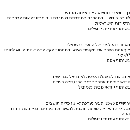
כך ירושלים ממציאה את עצמה מחדש
לא רק קודש – המהפכה המודרנית שעוברת י-ם מחזירה אותה לפסגת
התיירות הישראלית
בשיתוף עיריית ירושלים
מאחורי הקלעים של הטעם הישראלי
איך אסם הפכה את תקופת הצנע והמחסור הקשה של שנות ה-40 למותג
לאומי?
בשיתוף אסם
אתם עוד לא שם? הטיסה למונדיאל כבר יצאה
יונדאי לוקחת אתכם לבמה הכי גדולה בעולם
בשיתוף יונדאי מבית כלמוביל
ירושלים 2040: העיר נערכת ל- 1.5 מליון תושבים
מנכ"לית העירייה מציגה תוכנית להשארת הצעירים ובניית עתיד הדור
הבא
בשיתוף עיריית ירושלים