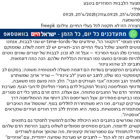
מצעד הלבבות המוזרים בטבע
פידי
27/4/2025, 09:25
,עודכן
27/4/2025, 09:25
0
השמעה
הצורה הזו לא תקפה לכל בעלי החיים. צילום: freepk
חוץ מצופי "דוקטור הו", שיודעים של-time-lords יש שני לבבות, אנחנו
נוטים לחשוב שלכל בעלי החיים הרב-תאיים יש לב דומה לשלנו, שממוקם
במרכז פלג הגוף המרכזי – אבל זה לא נכון. לבבות של יצורים שונים נוטים
להיות מגוונים כמעט כמו הצורות הכלליות שלהם. הנה כמה דוגמאות.
חגבים: לב שהוא צינור
החגבים המקפצים בשדות הם דוגמה מעולה לאנטומיה משונה; במקום לב
קומפקטי כמו שלנו, לחגב יש מעין "לב צינורי" – שריר ארוך, שמשתרע
לאורך הגב ומכונה "אבי העורקים הגבי". הלב הזה פועם כמו משאבה,
ודוחף המולימפה (הנוזל המקביל לדם בחסרי חוליות) לרחבי הגוף. מערכת
מחזור הדם של החגבים פתוחה. אם אצלנו, הדם זורם בתוך כלי דם סגורים,
כמו כבישים מסודרים. אצל השרימפס הלב דוחף את ההמולימפה דרך
עורקים קצרים, ואז היא משתחררת לחללים בגוף, ‘שוטפת’ את האיברים
ומתפזרת בחופשיות. בסוף, היא חוזרת ללב דרך חורים זעירים שנקראים
"אוסטיה".
מה שמרשים בחגבים הוא היכולת שלהם להמשיך לתפקד גם בתנאים
קשים. לדוגמה, חגבים מסוימים מסוגלים לשלוט בקצב הזרמת הדם שלהם
כדי להתמודד עם טמפרטורות קיצוניות, מה שהופך אותם לשורדים
מעולים. וזה לא הכל – לחגבים יש מערכת שמיעה ייחודית, עם "אוזניים"