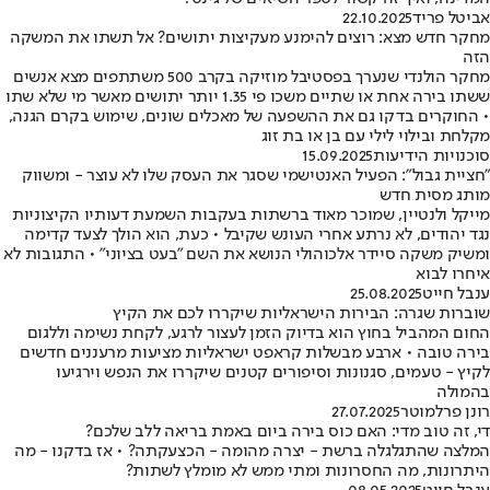
אביטל פריד
22.10.2025
מחקר חדש מצא: רוצים להימנע מעקיצות יתושים? אל תשתו את המשקה
הזה
מחקר הולנדי שנערך בפסטיבל מוזיקה בקרב 500 משתתפים מצא אנשים
ששתו בירה אחת או שתיים משכו פי 1.35 יותר יתושים מאשר מי שלא שתו
• החוקרים בדקו גם את ההשפעה של מאכלים שונים, שימוש בקרם הגנה,
מקלחת ובילוי לילי עם בן או בת זוג
סוכנויות הידיעות
15.09.2025
"חציית גבול": הפעיל האנטישמי שסגר את העסק שלו לא עוצר - ומשווק
מותג מסית חדש
מייקל ולנטיין, שמוכר מאוד ברשתות בעקבות השמעת דעותיו הקיצוניות
נגד יהודים, לא נרתע אחרי העונש שקיבל • כעת, הוא הולך לצעד קדימה
ומשיק משקה סיידר אלכוהולי הנושא את השם "בעט בציוני" • התגובות לא
איחרו לבוא
ענבל חייט
25.08.2025
שוברות שגרה: הבירות הישראליות שיקררו לכם את הקיץ
החום המהביל בחוץ הוא בדיוק הזמן לעצור לרגע, לקחת נשימה וללגום
בירה טובה • ארבע מבשלות קראפט ישראליות מציעות מרעננים חדשים
לקיץ - טעמים, סגנונות וסיפורים קטנים שיקררו את הנפש וירגיעו
בהמולה
רונן פרלמוטר
27.07.2025
די, זה טוב מדי: האם כוס בירה ביום באמת בריאה ללב שלכם?
המלצה שהתגלגלה ברשת - יצרה מהומה - הכצעקתה? • אז בדקנו - מה
היתרונות, מה החסרונות ומתי ממש לא מומלץ לשתות?