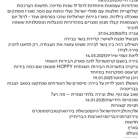
ענבל חייט
08.05.2025
מהדורות עצמאות מיוחדות לרגל 77 שנות מדינה: חדשות הצרכנות
קולקציית חולצות עם סמלי ישראל, נעלי נוחות עם מסר, מארז ממתקים
שאכלנו בילדות, מארז בירות ישראליות שזכו בפרסים ועוד • לרגל יום
העצמאות קבלו מגוון מוצרים במהדורות מוגבלות ונוסטלגיות ששווה
להכיר
צביה בלום
27.04.2025
תבשיל מנצח לשישי: קדירת בשר בבירה
השילוב הזה בין בשר לבירה פשוט עושה את העבודה, רק תדאגו להכין
פירה לצידו
ליאת נעמי שירית
14.03.2025
בירה בטעם קרמשניט? לונה פארק הבירות השנתי
ביקרנו בתערוכת הבירות השנתית HOPPY ומצאנו שם כמה בירות
קראפט מסקרנות במיוחד
רונן פרלמוטר
19.01.2025
כששלג הופך לדיון על בירה: סיפורם של האורחים שנתקעו בפאב הגבוה
בבריטניה
פאב עם נוף, שלג ובירה בלתי נגמרת – מה רע?
סוכנויות הידיעות
16.01.2025
תגיות קשורות
אלכוהול
בירות
ישראל היום
מבשלת בירה
אוקטוברפסט
כרס
בירה
גרמניה
בריטניה
ארצות הברית
יין
חדשות
בארץ
בעולם