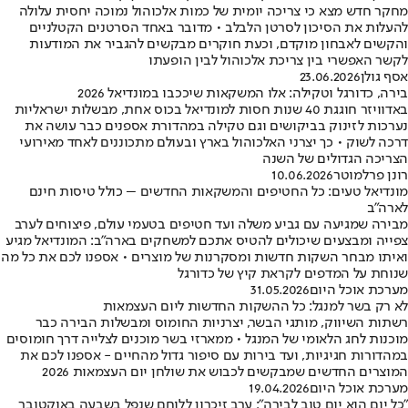
מחקר חדש מצא כי צריכה יומית של כמות אלכוהול נמוכה יחסית עלולה
להעלות את הסיכון לסרטן הלבלב • מדובר באחד הסרטנים הקטלניים
והקשים לאבחון מוקדם, וכעת חוקרים מבקשים להגביר את המודעות
לקשר האפשרי בין צריכת אלכוהול לבין הופעתו
אסף גולן
23.06.2026
בירה, כדורגל וטקילה: אלו המשקאות שיככבו במונדיאל 2026
באדוויזר חוגגת 40 שנות חסות למונדיאל בכוס אחת, מבשלות ישראליות
נערכות לזינוק בביקושים וגם טקילה במהדורת אספנים כבר עושה את
דרכה לשוק • כך יצרני האלכוהול בארץ ובעולם מתכוננים לאחד מאירועי
הצריכה הגדולים של השנה
רונן פרלמוטר
10.06.2026
מונדיאל טעים: כל החטיפים והמשקאות החדשים – כולל טיסות חינם
לארה"ב
מבירה שמגיעה עם גביע משלה ועד חטיפים בטעמי עולם, פיצוחים לערב
צפייה ומבצעים שיכולים להטיס אתכם למשחקים בארה"ב: המונדיאל מגיע
ואיתו מבחר השקות חדשות ומסקרנות של מוצרים • אספנו לכם את כל מה
שנוחת על המדפים לקראת קיץ של כדורגל
מערכת אוכל היום
31.05.2026
לא רק בשר למנגל: כל ההשקות החדשות ליום העצמאות
רשתות השיווק, מותגי הבשר, יצרניות החומוס ומבשלות הבירה כבר
מוכנות לחג הלאומי של המנגל • ממארזי בשר מוכנים לצלייה דרך חומוסים
במהדורות חגיגיות, ועד בירות עם סיפור גדול מהחיים - אספנו לכם את
המוצרים החדשים שמבקשים לכבוש את שולחן יום העצמאות 2026
מערכת אוכל היום
19.04.2026
"כל יום הוא יום טוב לבירה": ערב זיכרון ללוחם שנפל בשבעה באוקטובר