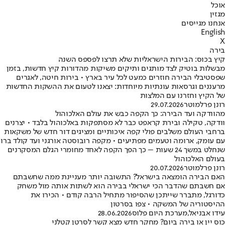
אוכל
מגזין
אנחנו מגייסים
English
X
בירה
קיץ בכוס: הבירות הישראליות שלא תרצו לפספס השנה
מבשלות בוטיק לצד מותגים ותיקים משיקות מהדורות קיץ חדשות, בזמן
שפסטיבלי הבירה חוזרים כמעט לכל עיר בארץ • בירות חיטה, לאגרים
מרעננים וגרסאות עונתיות מיוחדות: יצאנו לטעום את ההשקות החדשות
של הקיץ וחזרנו עם המלצות
רונן פרלמוטר
29.07.2026
מהוודקה ועד הבירה: כך הקפה כבש את עולם האלכוהול
וודקה, טקילה ובירת קראפט כבר לא מסתפקות באלכוהול בלבד • יצרנים
ברחבי העולם משלבים פולי קפה איכותיים ומציגים דור חדש של משקאות
עם עומק, ארומה וטעמים מפתיעים • מקפה רובוסטה אורגני ועד קולד ברו
שנחלט במשך 24 שעות – כך הפך הקפה לאחד מחומרי הגלם המסקרנים
בעולם האלכוהול
רונן פרלמוטר
20.07.2026
האם הבירה הומצאה בישראל? התשובה יותר מעניינת ממה שחשבתם
אם חשבתם שהדבר הכי ישראלי בבירה הוא לשתות אותה מול משחק
כדורגל, מתברר שייתכן שהסיפור מתחיל הרבה קודם • הכירו את
ההיסטוריה של המשקה • צפו בסרטון
עידו אבניאל
,
מערכת היום פלוס
28.06.2026
כוס יין או בירה ביום? מחקר חדש מצא קשר לסרטן קטלני