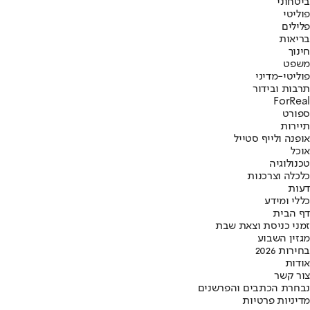
ביטחוני
פוליטי
פלילים
בריאות
חינוך
משפט
פוליטי-מדיני
תרבות ובידור
ForReal
ספורט
תיירות
אופנה ולייף סטייל
אוכל
טכנולוגיה
כלכלה וצרכנות
דעות
כללי ומידע
דף הבית
זמני כניסת וצאת שבת
מגזין השבוע
בחירות 2026
אודות
צור קשר
נבחרת הכתבים והפרשנים
מדיניות פרטיות