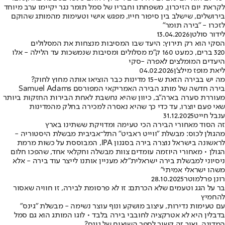
לקראת יום הזיכרון, משפחתו וחבריו של סמל תומר נגר יקיימו ערב מיוחד
בירושלים, שישלב בין סיפור חייו, מפגש אישי וטעימות מהמותג שהוקם
לזכרו - "בירה תומר"
לידור סולטן
13.04.2026
הסקי הוא רק תירוץ: היעד שבו המסיבות מנצחות את המסלולים
320 ברים, כמעט 160 ק״מ מסלולים ומסיבות שנמשכות עד הלילה - אלו
היעדים המומלצים לאפרה -סקי
ליאת מופז מילצ'ן
04.02.2026
מה יש בבירה הזאת ש-15 מדינות כבר הוציאו אותה מחוץ לחוק?
בירה חדשה של מותג הבירה האמריקאי המפורסם Samuel Adams
מעוררת סערה בארה״ב, כיוון שהיא נחשבת לאחת הבירות החזקות ביותר
שאי פעם יוצרו, עד כדי כך שהיא נאסרה למכירה בחלק מהמדינות
ענבל חייט
31.12.2025
זה הסוד מאחורי הבירה הכי טעימה ומדויקת ששתינו בארץ
מהגולן לכוס: מבשלת "ווייט ראביט" התל־אביבית מבשלת היסטוריה -
לראשונה בישראל נוצרה בירה בסגנון IPA, המבוססת על כשות מרמת
הגולן • מאחורי היוזמה עומדים צוות מבשלה וחקלאי אחד, שהפכו חלום
ניסיוני למבשלת בירה ישראלית"לא מעניין אותנו לייצר עוד בירה - אלא
משהו ישראלי אמיתי"
רונן פרלמוטר
28.10.2025
בר על הגג וטעמים שלא הכרתם: זו לא פרסומת לבירה, זו חוויה שאסור
להחמיץ
עם טעימות נדירות, עיצוב מושקע ונוף עוצר נשימה - מבשלת "גינס"
בדבלין היא לא אטרקציה לחובבי בירה בלבד • לוגו המותג הוא גם סמל
המדינה, ואיך זה קשור לספר השיאים של גינס?