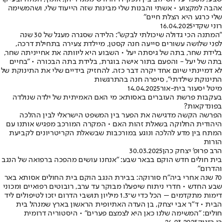
אהבה למקצוע • אשתי והבנות שלי מבינות שזה הייעוד שלי, ושהמשימה
שלי כרגע היא הצלת חיים"
רוני שקדי
16.04.2025
"המתנה הכי גדולה שיכולתי לבקש": הלידה שסגרה מעגל של 30 שנה
לפני שלושה עשורים סייעה חנה קסטן, מיילדת צעירה בתחילת דרכה,
בלידת שחר, בתה של גיסתה יעל • השבוע היא ליוותה את אחייניתה שחר,
בתה של יעל - והפעם בתור אישה בוגרת, בלידת בתה הבכורה • "בחיים
לא דמיינתי שיום אחד יקרה דבר כזה. להחזיק בידיים שלי את התינוקת של
התינוקת שילדתי", סיפרה חנה בהתרגשות
מיטל יסעור בית-אור
14.04.2025
בעקבות פרשת העוברים באסותא: מי האם האמיתית של ילדה שנולדה
בפונדקאות?
הפרשה הקשה מדגישה את הפער בין המשפט הישראלי לבין ההלכה
היהודית החלוקה בשאלת זהות האם • המקרה המורכב מפגיש אותנו עם
המתח בין מדע להלכה ונוגע במורכבות שבשאלת הקריטריונים לקביעת
הורות
הרב פרופ' יצחק כהן
30.03.2025
בית חולים חדש הוקם בבאר שבע: "אנחנו עושים מהפכה ברפואה של הנגב
והדרום"
70 שנה אחרי ביה"ח סורוקה: בבירת הנגב הוקם בית החולים אסותא באר
שבע החדש • חדרי ניתוח שיפעלו מבוקר עד ערב, רובוטים רפואיים ומכוני
דימות מתקדמים – הכל כדי ש־1.3 מיליון תושבי הדרום יזכו לטיפולים ליד
הבית • ד"ר אבי יצחק, בן העדה האתיופית הראשון בארץ שמנהל בית
חולים: "המשימה שלנו כאן היא לצמצם פערים" • היסטוריה דרומית