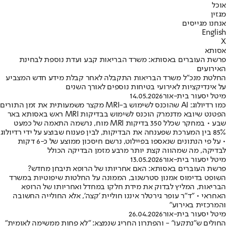
אוכל
מגזין
אנחנו מגייסים
English
X
אסותא
פרשת העוברים באסותא: משרד הבריאות קבע ועדת נוספת לבחינת
האירועים
החלטת מנכ"ל משרד הבריאות התקבלה לאחר קבלת מידע חדש המצביע
על אינדיקציות לאירועי בטיחות נוספים לאורך השנים
מיטל יסעור בית-אור
14.05.2026
כמו רדיולוג: AI שהוכנס לשימוש ב-MRI מקצר משמעותית את זמן התורים
הפטנט שיובא מדנמרק הוכנס לשימוש בבדיקות MRI ראש באסותא באר
שבע • במחקר שכלל 350 בדיקות MRI מוח, נרשמה התאמה של כמעט
85% בין המערכת שפענחה את הבדיקות, לבין פענוח שבוצע על ידי רדיולוג
• על פי הנתונים שנאספו בפיילוט, נרשם חיסכון ממוצע של כ-6 דקות
לבדיקה, מה שמהווה קצת יותר מרבע מזמן הבדיקה הכולל
מיטל יסעור בית-אור
13.05.2026
פרשת העוברים באסותא: האם אחריותו של הרופא תיבחן מחדש?
השופט בדימוס אמנון סטרשנוב, הממונה על החלטות שיפוטיות במשרד
הבריאות, המליץ לבדוק את מידת חלקו במחדל ואחריותו של הרופא
האחראי • "ד"ר עופר גירטלר איננו חוליית 'קצה', אלא החולייה החשובה
והמרכזית באירוע"
מיטל יסעור בית-אור
26.04.2026
החולים ש"נתקעו" - והפתרון החריג שנמצא: "לא פחות ממשימה לאומית"