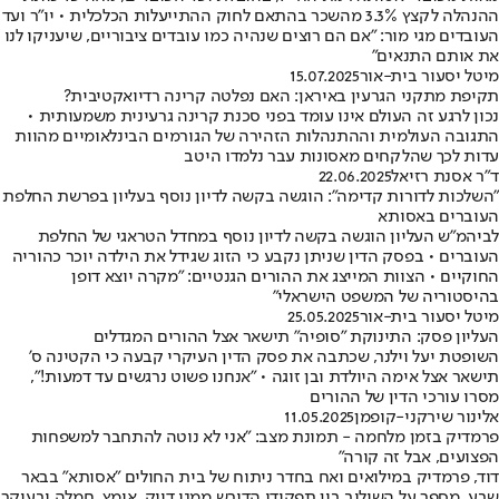
ההנהלה לקצץ 3.3% מהשכר בהתאם לחוק ההתייעלות הכלכלית • יו"ר ועד
העובדים מגי מור: "אם הם רוצים שנהיה כמו עובדים ציבוריים, שיעניקו לנו
את אותם התנאים"
מיטל יסעור בית-אור
15.07.2025
תקיפת מתקני הגרעין באיראן: האם נפלטה קרינה רדיואקטיבית?
נכון לרגע זה העולם אינו עומד בפני סכנת קרינה גרעינית משמעותית •
התגובה העולמית וההתנהלות הזהירה של הגורמים הבינלאומיים מהוות
עדות לכך שהלקחים מאסונות עבר נלמדו היטב
ד"ר אסנת רזיאל
22.06.2025
"השלכות לדורות קדימה": הוגשה בקשה לדיון נוסף בעליון בפרשת החלפת
העוברים באסותא
לביהמ"ש העליון הוגשה בקשה לדיון נוסף במחדל הטראגי של החלפת
העוברים • בפסק הדין שניתן נקבע כי הזוג שגידל את הילדה יוכר כהוריה
החוקיים • הצוות המייצג את ההורים הגנטיים: "מקרה יוצא דופן
בהיסטוריה של המשפט הישראלי"
מיטל יסעור בית-אור
25.05.2025
העליון פסק: התינוקת "סופיה" תישאר אצל ההורים המגדלים
השופטת יעל וילנר, שכתבה את פסק הדין העיקרי קבעה כי הקטינה ס'
תישאר אצל אימה היולדת ובן זוגה • "אנחנו פשוט נרגשים עד דמעות!",
מסרו עורכי הדין של ההורים
אלינור שירקני-קופמן
11.05.2025
פרמדיק בזמן מלחמה - תמונת מצב: "אני לא נוטה להתחבר למשפחות
הפצועים, אבל זה קורה"
דוד, פרמדיק במילואים ואח בחדר ניתוח של בית החולים "אסותא" בבאר
שבע, מספר על השילוב בין תפקידו הדורש ממנו דיוק, אומץ, חמלה ובעיקר