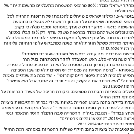
רן רזניק
24.03.2025
מחקר ישראלי מגלה: 80% מרופאי המשפחה מתעלמים מהשמנת יתר של
המטופלים
בזמן ש-1.5 מיליון ישראלים מייחלים להכנסתן של תרופות ההרזיה לסל,
רופאי המשפחה שאמונים על האבחון הראשוני לא מטפלים בתופעת
ההשמנה כראוי • מחקר חדש שנערך באסותא ומכבי מגלה כי בקרב
המטופלים אשר להם נמדד במרפאה משקל עודף, רק 18% קבלו בסמוך
למדידה אבחנה של עודף משקל בתיקם הרפואי • למרבית המטופלים לא
הייתה מדידת משקל חוזרת לאחר כשנה כמתבקש על פי הנחיות קליניות
רן רזניק
12.12.2024
פרשת העוברים: מה קורה בראש של פעוטה שעוברת משפחה?
ד"ר נועה גירון-סלע, ראש המעבדה לחקר התפתחות בגיל הרך
באוניברסיטת בן גוריון בנגב, מספרת על האתגרים סביב מחדל ההפריה
באסותא • "ברמה הפיזית זה מצמרר; יש חשיבות לאופן שבו הסביבה
תסייע לסופיה לבנות סיפור חיים קוהרנטי" • ועד כמה בת שנתיים באמת
מבינה? "היא מבינה את ההקשר, והגוף זוכר; זה אתגר, אבל הוא אפשרי"
רן פוני
28.11.2024
כשלים בהפריות והסתרת ממצאים: ביקורת חריפה של משרד הבריאות על
אסותא רמת החייל
ועדת בדיקה בחנה ביצוע הפריית ביציות על ידי גבר זר והתייבשות ביציות
ביחידה להפריה חוץ־גופית במוסד הרפואי • "הכשל המקצועי נובע מעומס
ולחץ עבודה" • תגובת ביה"ח: ההפרייה שבה התגלה חוסר התאמה גנטי
ארעה ב-2018, "הוטמעו נהלים מחמירים"
מיטל יסעור בית-אור
28.11.2024
25 שאיבות של ביציות ביום: היקף פעילות ההפריות באסותא רמת החייל