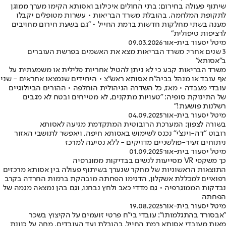
שיתוף פעולה בחירום: בתי החולים איכילוב ואסותא הקימו מערך ממוגן
לתקופת המלחמה, בהובלת משרד הבריאות • עשרות מטופלים יקבלו
מענה בשתי מחלקות חדשות ברמת החייל • "גם בשעת חירום מחויבים
לרציפות טיפולית"
מיטל יסעור בית-אור
09.03.2026
3 שנים אחרי: משרד הבריאות מצא את האשמים בפרשת העוברים
ב"אסותא"
משרד הבריאות קבע כי לא ניתן להטיל אחריות פלילית או משמעתית על
אף עובד או מנהל בביה"ח אסותא ראש"צ • היחידים שנמצאו אחראים - שני
עובדי מעבדה • מאז, כל השדרה הניהולית הוחלפה • ההורים הביולוגיים
של התינוקת סופיה: "טעויות מתקנים, לא מטייחים ובטח לא מגבים
רשלנות פושעת!"
מיטל יסעור בית-אור
04.09.2025
בשורה לצפון: המערכת הרובוטית המתקדמת מגיעה לאסותא
רובוט "דה-וינצ'י" נכנס לשימוש באסותא חיפה, ויאפשר לתושבי האזור
ניתוחים זעיר-פולשניים מדויקים - ללא נסיעה למרכז
מיטל יסעור בית-אור
01.09.2025
כך משקפי VR מסייעות לנשים בבדיקות ממוגרפיה
התוצאות הראשוניות של מחקר שנערך בשיתוף פעולה בין אסותא מרכזים
רפואיים למכללת אשקלון, הדגימו הפחתה מובהקת ברמות החרדה בקרב
נבדקות הממוגרפיה • גם מדדי כאב ולחץ נבחנו, וגם בהן נמצאה מגמה של
הפחתה
מיטל יסעור בית-אור
19.08.2025
"אבסורד בהתגלמותו": עובדי בי"ח פרטי זועמים על הקיצוץ בשכר
מאות מעובדי אסותא רמת החייל, בהובלת ועד העובדים, מחה על כוונת