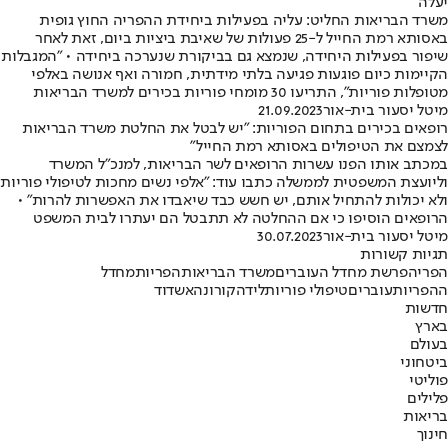
יעלה
משרד הבריאות החליט: עליה בפעילות ביחידת ההפריה החוץ גופית
באסותא רמת החייל ל-25 פעולות של שאיבת ביציות ביום, זאת לאחר
שיפור בפעילות היחידה, שנמצא גם בביקורת שנערכה ביחידה • "המגבלות
הקיימות כיום פוגעות פגיעה בלתי מידתית, חמורה ואף אנושה באלפי
מטופלות פוריות", התריעו 30 מומחי פוריות בכירים למשרד הבריאות
מיטל יסעור בית-אור
21.09.2023
רופאים בכירים בתחום הפוריות: "יש לבטל את החלטת משרד הבריאות
לצמצם את הטיפולים באסותא רמת החייל"
במכתב אותו הפנו עשרות הרופאים לשר הבריאות, למנכ"ל המשרד
וליועצת המשפטית לממשלה כתבו עוד: "אלפי נשים מחכות לטיפולי פוריות
ולא יכולות להתחיל אותם, יש חשש כבד שיאבדו את האפשרות להרות" •
הרופאים הוסיפו כי אם ההחלטה לא תתבטל הם יעתרו לבית המשפט
מיטל יסעור בית-אור
30.07.2023
תגיות קשורות
הפריה
פרשת מחדל העוברים
משרד הבריאות
הפריות
מחדל
ההפריות
עוברים
טיפולי פוריות
לידה
קורונה
אשדוד
חדשות
בארץ
בעולם
ביטחוני
פוליטי
פלילים
בריאות
חינוך