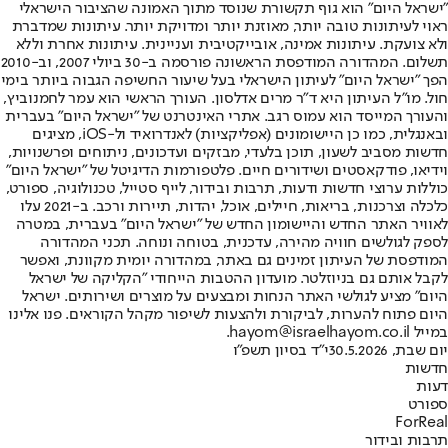
"ישראל היום" הוא גוף תקשורת שנוסד מתוך האמונה שהציבור הישראלי
ראוי לעיתונות טובה יותר, מאוזנת יותר ומדויקת יותר. עיתונות שמדברת
ולא צועקת. עיתונות אמינה, אובייקטיבית ועניינית. עיתונות אחרת וללא
תשלום. המהדורה המודפסת הראשונה פורסמה ב-30 ביולי 2007, וב-2010
הפך "ישראל היום" לעיתון הישראלי בעל שיעור החשיפה הגבוה ביותר בימי
חול. מו"ל העיתון היא ד"ר מרים אדלסון. העורך הראשי הוא עמר לחמנוביץ,
והעורך המייסד הוא עמוס רגב. אתרי האינטרנט של "ישראל היום" בעברית
ובאנגלית, כמו כן היישומונים (אפליקציות) לאנדרואיד ול-iOS, מציגים
חדשות מסביב לשעון, תוכן בלעדי, מבזקים ועדכונים, ניתוחים ופרשנויות,
וידיאו, פודקאסטים ושידורים חיים. פלטפורמות הדיגיטל של "ישראל היום"
כוללות ערוצי חדשות ודעות, תרבות ובידור, לייף סטייל, טכנולוגיה, ספורט,
כלכלה וצרכנות, בריאות, חיילים, אוכל, יהדות, תיירות ורכב. ב-2021 עלו
לאוויר האתר החדש והיישומון החדש של "ישראל היום" בעברית, במטרה
לספק לגולשים חוויה מהירה, עדכנית, בטוחה ונוחה. תכני המהדורה
המודפסת של העיתון זמינים גם באתר, במהדורה יומית מקוונת, ואפשר
לקבל אותם גם בניוזלטר. מועדון ההטבות הייחודי "הקליקה של ישראל
היום" מציע לגולשי האתר הנחות ומבצעים על מוצרים ושירותים. ישראל
היום פתוח להערות, לביקורת ולהצעות לשיפור מקהל הקוראים. פנו אלינו
במייל hayom@israelhayom.co.il.
יום שבת, 30.5.2026
י"ד בסיון תשפ"ו
חדשות
דעות
ספורט
ForReal
תרבות ובידור