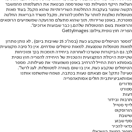
העלאת היקף הפעילות כפי שפורסמה מבטאת את התעלמותו מהמשבר
הקשה שנוצר בעקבות ההחלטות השרירותיות שהוא מקבל. בעוד מאות
מטופלות נאלצות לוותר על חלומן להורות, מקבל משרד הבריאות החלטה
מופרכת, באופן שרירותי, תוך שהוא מתעלם מהזעקה שמשמיעים הרופאים
והרופאות בשם המטופלות שלהם.ן כבר שבועות ארוכים".
הפריה חוץ גופית,צילום: GettyImages
"מספר הטיפולים שנקבע כעת (בסה"כ 25 שאיבות ביום) , לא נותן פתרון
למאות מטופלות שנפגעות. למאות טיפולים שנדחים. אין כל סיבה מקצועית
לכך. גם הביקורות שנערכו לאחרונה ביחידה תומכות בכך ומוכיחות
שקיימת היכולת המקצועית והטכנית של היחידה להפריה חוץ גופית
באסותא רמת החייל להרחיב באופן משמעותי את פעילותה. מספר
הטיפולים שנקבע כעת, אין בו שום בשורה למטופלות. לעג לרש!".
טעינו? נתקן! אם מצאתם טעות בכתבה, נשמח שתשתפו אותנו
אסותא
ביציות
בית חולים אסותא
הפריה
מדורים
ספורט
דעות
תרבות ובידור
לייף סטייל
הורוסקופ
שישבת
סוף שבוע
כדאי להכיר
סיפור המשק הישראלי