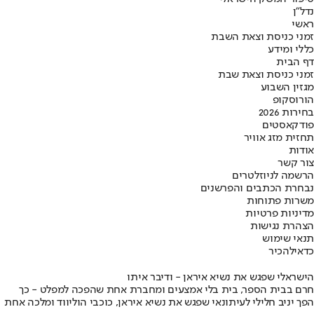
נדל"ן
ראשי
זמני כניסת וצאת השבת
כללי ומידע
דף הבית
זמני כניסת וצאת שבת
מגזין השבוע
הורוסקופ
בחירות 2026
פודקאסטים
תחזית מזג אוויר
אודות
צור קשר
הרשמה לניוזלטרים
נבחרת הכתבים והפרשנים
משרות פתוחות
מדיניות פרטיות
הצהרת נגישות
תנאי שימוש
כדאי
להכיר
הישראלי שפגש את נשיא איראן - ודיבר איתו
חרם בבית הספר, בית בלי אמצעים ומחברת אחת שהפכה למפלט - כך
הפך יניב חלילי לעיתונאי שפגש את נשיא איראן, כוכבי הוליווד ומלכה אחת