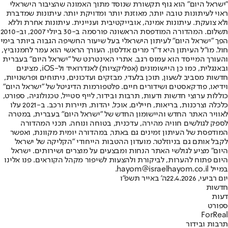
"ישראל היום" הוא גוף תקשורת שנוסד מתוך האמונה שהציבור הישראלי
ראוי לעיתונות טובה יותר, מאוזנת יותר ומדויקת יותר. עיתונות שמדברת
ולא צועקת. עיתונות אמינה, אובייקטיבית ועניינית. עיתונות אחרת וללא
תשלום. המהדורה המודפסת הראשונה פורסמה ב-30 ביולי 2007, וב-2010
הפך "ישראל היום" לעיתון הישראלי בעל שיעור החשיפה הגבוה ביותר בימי
חול. מו"ל העיתון היא ד"ר מרים אדלסון. העורך הראשי הוא עמר לחמנוביץ,
והעורך המייסד הוא עמוס רגב. אתרי האינטרנט של "ישראל היום" בעברית
ובאנגלית, כמו כן היישומונים (אפליקציות) לאנדרואיד ול-iOS, מציגים
חדשות מסביב לשעון, תוכן בלעדי, מבזקים ועדכונים, ניתוחים ופרשנויות,
וידיאו, פודקאסטים ושידורים חיים. פלטפורמות הדיגיטל של "ישראל היום"
כוללות ערוצי חדשות ודעות, תרבות ובידור, לייף סטייל, טכנולוגיה, ספורט,
כלכלה וצרכנות, בריאות, חיילים, אוכל, יהדות, תיירות ורכב. ב-2021 עלו
לאוויר האתר החדש והיישומון החדש של "ישראל היום" בעברית, במטרה
לספק לגולשים חוויה מהירה, עדכנית, בטוחה ונוחה. תכני המהדורה
המודפסת של העיתון זמינים גם באתר, במהדורה יומית מקוונת, ואפשר
לקבל אותם גם בניוזלטר. מועדון ההטבות הייחודי "הקליקה של ישראל
היום" מציע לגולשי האתר הנחות ומבצעים על מוצרים ושירותים. ישראל
היום פתוח להערות, לביקורת ולהצעות לשיפור מקהל הקוראים. פנו אלינו
במייל hayom@israelhayom.co.il.
יום רביעי, 22.4.2026
ה' באייר תשפ"ו
חדשות
דעות
ספורט
ForReal
תרבות ובידור