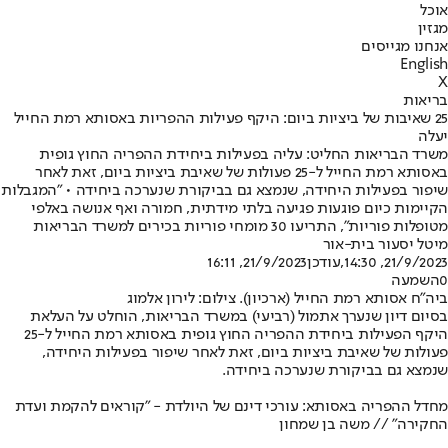
אוכל
מגזין
אנחנו מגייסים
English
X
בריאות
25 שאיבות של ביציות ביום: היקף פעילות ההפריות באסותא רמת החייל
יעלה
משרד הבריאות החליט: עליה בפעילות ביחידת ההפריה החוץ גופית
באסותא רמת החייל ל-25 פעולות של שאיבת ביציות ביום, זאת לאחר
שיפור בפעילות היחידה, שנמצא גם בביקורת שנערכה ביחידה • "המגבלות
הקיימות כיום פוגעות פגיעה בלתי מידתית, חמורה ואף אנושה באלפי
מטופלות פוריות", התריעו 30 מומחי פוריות בכירים למשרד הבריאות
מיטל יסעור בית-אור
21/9/2023, 14:30
,עודכן
21/9/2023, 16:11
0
השמעה
ביה"ח אסותא רמת החייל (ארכיון). צילום: לירון אלמוג
בסיום דיון שנערך אתמול (רביעי) במשרד הבריאות, הוחלט על העלאת
היקף הפעילות ביחידת ההפריה החוץ גופית באסותא רמת החייל ל-25
פעולות של שאיבת ביציות ביום, זאת לאחר שיפור בפעילות היחידה,
שנמצא גם בביקורת שנערכה ביחידה.
מחדל ההפריה באסותא: עורכי דינם של היולדת - "קוראים להקמת ועדת
החקירה" // משה בן שמחון