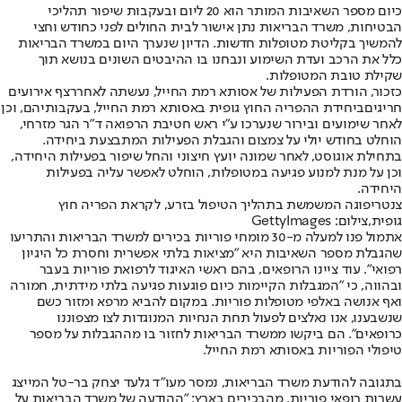
כיום מספר השאיבות המותר הוא 20 ליום ובעקבות שיפור תהליכי
הבטיחות, משרד הבריאות נתן אישור לבית החולים לפני כחודש וחצי
להמשיך בקליטת מטופלות חדשות. הדיון שנערך היום במשרד הבריאות
כלל את הרכב ועדת השימוע ונבחנו בו ההיבטים השונים בנושא תוך
שקילת טובת המטופלות.
כזכור, הורדת הפעילות של אסותא רמת החייל, נעשתה לאחר
רצף אירועים
חריגים
ביחידת ההפריה החוץ גופית באסותא רמת החייל, בעקבותיהם, וכן
לאחר שימועים ובירור שנערכו ע"י ראש חטיבת הרפואה ד"ר הגר מזרחי,
הוחלט בחודש יולי על צמצום והגבלת הפעילות המתבצעת ביחידה.
בתחילת אוגוסט, לאחר שמונה יועץ חיצוני והחל שיפור בפעילות היחידה,
וכן על מנת למנוע פגיעה במטופלות, הוחלט לאפשר עליה בפעילות
היחידה.
צנטריפוגה המשמשת בתהליך הטיפול בזרע, לקראת הפריה חוץ
גופית,צילום: GettyImages
אתמול פנו למעלה מ-30 מומחי פוריות בכירים למשרד הבריאות והתריעו
שהגבלת מספר השאיבות היא ״מציאות בלתי אפשרית וחסרת כל היגיון
רפואי״. עוד ציינו הרופאים, בהם ראשי האיגוד לרפואת פוריות בעבר
ובהווה, כי "המגבלות הקיימות כיום פוגעות פגיעה בלתי מידתית, חמורה
ואף אנושה באלפי מטופלות פוריות. במקום להביא מרפא ומזור כשם
שנשבענו, אנו נאלצים לפעול תחת הנחיות המנוגדות לצו מצפוננו
כרופאים״. הם ביקשו ממשרד הבריאות לחזור בו מההגבלות על מספר
טיפולי הפוריות באסותא רמת החייל.
בתגובה להודעת משרד הבריאות, נמסר מעו"ד גלעד יצחק בר-טל המייצג
עשרות רופאי פוריות, מהבכירים בארץ: "ההודעה של משרד הבריאות על