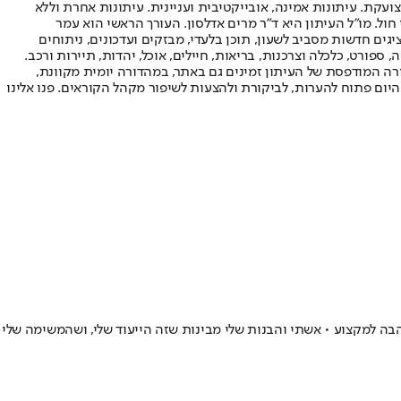
ועקת. עיתונות אמינה, אובייקטיבית ועניינית. עיתונות אחרת וללא
עור החשיפה הגבוה ביותר בימי חול. מו"ל העיתון היא ד"ר מרים אדלסון. העורך הראשי הוא עמר
 והעורך המייסד הוא עמוס רגב. אתרי האינטרנט של "ישראל היום" בעברית ובאנגלית, כמו כן היישומונים (אפליקציות) לאנדרואיד ול-iOS, מציגים חדשות מסביב לשעון, תוכן בלעדי, מבזקים ועדכונים, ניתוחים
, ספורט, כלכלה וצרכנות, בריאות, חיילים, אוכל, יהדות, תיירות ורכב.
דורה המודפסת של העיתון זמינים גם באתר, במהדורה יומית מקוונת,
היום פתוח להערות, לביקורת ולהצעות לשיפור מקהל הקוראים. פנו אלינו
הבה למקצוע • אשתי והבנות שלי מבינות שזה הייעוד שלי, ושהמשימה שלי