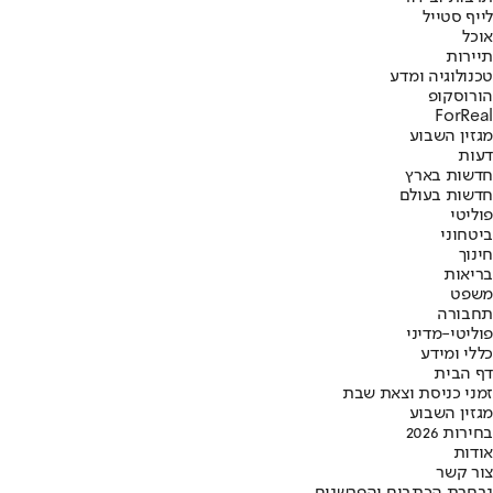
לייף סטייל
אוכל
תיירות
טכנולוגיה ומדע
הורוסקופ
ForReal
מגזין השבוע
דעות
חדשות בארץ
חדשות בעולם
פוליטי
ביטחוני
חינוך
בריאות
משפט
תחבורה
פוליטי-מדיני
כללי ומידע
דף הבית
זמני כניסת וצאת שבת
מגזין השבוע
בחירות 2026
אודות
צור קשר