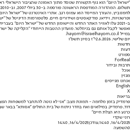
"ישראל היום" הוא גוף תקשורת שנוסד מתוך האמונה שהציבור הישראלי ראוי 
ת
ופרשנויות, וידיאו, פודקאסטים ושידורים חיים. פלטפורמות הדיגיטל של "ישרא
ב-2021 עלו לאוויר האתר החדש והיישומון החדש של "ישראל היום" בע
ואפשר לקבל אותם גם בניוזלטר. מועדון ההטבות הייחודי "הקליקה של ישרא
במייל hayom@israelhayom.co.il.
יום שלישי, 2.6.2026
י"ז בסיון תשפ"ו
חדשות
דעות
ספורט
ForReal
תרבות ובידור
אוכל
מגזין
אנחנו מגייסים
English
X
בריאות
פרמדיק בזמן מלחמה - תמונת מצב: "אני לא נוטה להתחבר למשפחות הפצוע
דוד, פרמדיק במילואים ואח בחדר ניתוח של בית החולים "אסותא" בבאר שב
כרגע היא הצלת חיים"
רוני שקדי
16/4/2025, 14:40
,עודכן
16/4/2025, 14:40
0
השמעה