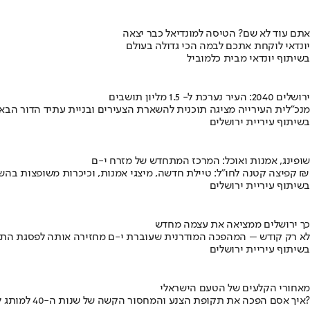
אתם עוד לא שם? הטיסה למונדיאל כבר יצאה
יונדאי לוקחת אתכם לבמה הכי גדולה בעולם
בשיתוף יונדאי מבית כלמוביל
ירושלים 2040: העיר נערכת ל- 1.5 מליון תושבים
מנכ"לית העירייה מציגה תוכנית להשארת הצעירים ובניית עתיד הדור הבא
בשיתוף עיריית ירושלים
שופינג, אמנות ואוכל: המרכז המתחדש של מזרח י-ם
קפיצה קטנה לחו"ל: טיילת חדשה, מיצגי אמנות, וכיכרות משופצות בהשקעה של 100 מיליון ₪
בשיתוף עיריית ירושלים
כך ירושלים ממציאה את עצמה מחדש
לא רק קודש – המהפכה המודרנית שעוברת י-ם מחזירה אותה לפסגת התי
בשיתוף עיריית ירושלים
מאחורי הקלעים של הטעם הישראלי
איך אסם הפכה את תקופת הצנע והמחסור הקשה של שנות ה-40 למותג לאומי?