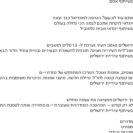
בשיתוף אסם
אתם עוד לא שם? הטיסה למונדיאל כבר יצאה
יונדאי לוקחת אתכם לבמה הכי גדולה בעולם
בשיתוף יונדאי מבית כלמוביל
ירושלים 2040: העיר נערכת ל- 1.5 מליון תושבים
מנכ"לית העירייה מציגה תוכנית להשארת הצעירים ובניית עתיד הדור הבא
בשיתוף עיריית ירושלים
שופינג, אמנות ואוכל: המרכז המתחדש של מזרח י-ם
קפיצה קטנה לחו"ל: טיילת חדשה, מיצגי אמנות, וכיכרות משופצות בהשקעה של 100 מיליון ₪
בשיתוף עיריית ירושלים
כך ירושלים ממציאה את עצמה מחדש
לא רק קודש – המהפכה המודרנית שעוברת י-ם מחזירה אותה לפסגת התי
בשיתוף עיריית ירושלים
מדורים
ספורט
תרבות ובידור