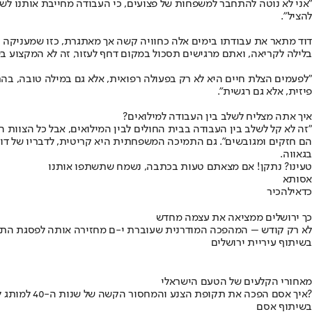
"אני לא נוטה להתחבר למשפחות של פצועים, כי העבודה מחייבת אותנו לשמו
להציל".
דוד מתאר את עבודתו בימים אלה כחוויה קשה אך מאתגרת, כזו שמעניקה לו
בלילה לקריאה, ואתם מרגישים תסכול במקום דחף לעזור, זה לא המקצוע בש
"לפעמים הצלת חיים היא לא רק בפעולה רפואית, אלא גם במילה טובה, בהרג
פיזית, אלא גם רגשית".
איך אתה מצליח לשלב בין העבודה למילואים?
"זה לא קל לשלב בין העבודה בבית החולים לבין המילואים, אבל כל הצוות 
הם חזקים ומגובשים". גם התמיכה המשפחתית היא קריטית, לדבריו של דוד.
בגאווה.
טעינו? נתקן! אם מצאתם טעות בכתבה, נשמח שתשתפו אותנו
אסותא
כדאי
להכיר
כך ירושלים ממציאה את עצמה מחדש
לא רק קודש – המהפכה המודרנית שעוברת י-ם מחזירה אותה לפסגת התי
בשיתוף עיריית ירושלים
מאחורי הקלעים של הטעם הישראלי
איך אסם הפכה את תקופת הצנע והמחסור הקשה של שנות ה-40 למותג לאומי?
בשיתוף אסם