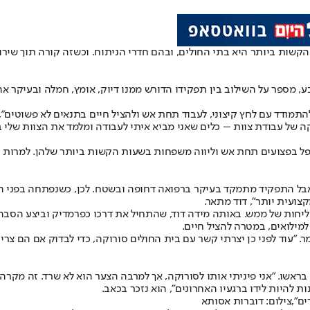
שות ביותר היא בתי החולים, ובהם חדרי הניתוח. וכשזה קורה תוך שירות
ע, מספר על השילוב בין תפקידו הדורש ממנו דיוק, אומץ, חמלה ובעיקר א
התמודד עם לחץ קיצוני, לעבוד תחת אש ולהציל חיים בתנאים לא פשוטים", 
ה של עבודת צוות – כלים שאני מביא איתי לעבודה ומלמד את הצוות שלי בי
טיפל בפצועים תחת אש וליווה משפחות בשעות הקשות ביותר שלהן. למרות 
"אבל התפקיד מתמקד בעיקר ברפואה דחופה ובשטח. לכן, כשנפתחה בפני ה
צועית יותר", דוד מתאר.
חות של ממש. באותה מידה דוד, שהתחיל את דרכו כפרמדיק וביצע הסבה ל
למילואים, במטרה להציל חיים.
. "עוד לפני כן יצרתי קשר עם בית החולים סורוקה, כדי לבדוק אם הם צריכ
אשו. "אני פיניתי אותו לסורוקה, אך למרבה הצער הוא לא שרד. זה מקרה 
 להיות לידו ברגעיו האחרונים", הוא נזכר בכאב.
ם",צילום: דוברות אסותא