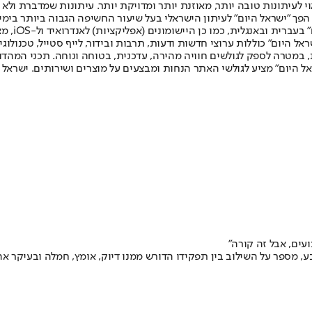
לעיתונות טובה יותר, מאוזנת יותר ומדויקת יותר. עיתונות שמדברת ולא צ
שלום. המהדורה המודפסת הראשונה פורסמה ב-30 ביולי 2007, וב-2010 הפך "ישראל היום" לעיתון הישראלי בעל שי
לחמנוביץ,
ל היום" כוללות ערוצי חדשות ודעות, תרבות ובידור, לייף סטייל, טכנולוגיה
ברית, במטרה לספק לגולשים חוויה מהירה, עדכנית, בטוחה ונוחה. תכני המה
ל היום" מציע לגולשי האתר הנחות ומבצעים על מוצרים ושירותים. ישראל 
ים, אבל זה קורה"
ע, מספר על השילוב בין תפקידו הדורש ממנו דיוק, אומץ, חמלה ובעיקר א