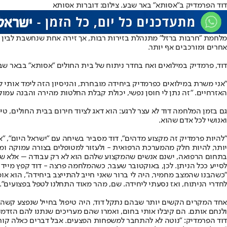
דוד הפרמדיק ב"אסותא" באר שבע. צילום: דוברות אסותא
מלחמת "חרבות ברזל" מתנהלת בזירות רבות, אך זירה אחת שנחשבת לבין הק
אחרים ומורכבים אף יותר.
דוד, פרמדיק במילואים ואח בחדר ניתוח של בית החולים "אסותא" בבאר שב
"אני משרת במילואים כפרמדיק ביחידה מובחרת, והניסיון הזה לימד אותי ל
האזרחיים. "זה נתן לי חוסן נפשי, יכולת קבלת החלטות מהירה והבנה עמוק
גם בזמן המלחמה דוד לא עצר לרגע: הוא דאג לציוד חירום בבית החולים, 
ואנושי לכל אדם שהוא.
"להיות פרמדיק זה מקצוע מדהים", דוד מסביר בשיחה עם "ישראל היום", 
יותר, להיות חלק מהמערכת הרפואית - ולעזור למטופלים בצורה עמוקה ומק
בתחום הרפואה, ישנם אנשים שהמקצוע שלהם הוא לא רק עבודה – אלא שלי
לסייע ככל הניתן. לכן, באוקטובר שעבר, כשהמלחמה פרצה - דוד קפץ מייד 
"כשהבנו שהמצב מחמיר, היה לי ברור שאני חייב להתייצב ביחידה", הוא אומר
לחדרי הניתוח, ואז נסעתי ליחידה. שם, מהר מאוד התחלנו לטפל בפצועים".
אחד המקרים הקשים יותר שבהם נתקל דוד, היה טיפול בחייל שנפצע קשה בר
ולנחם אותם. הם קיבלו אותי בחום, ואמרו שהם מעריכים שנתנו להם הזדמנות
דוד הפרמדיק: "נוטה לא להתחבר למשפחות הפצעים. אבל דברים כאלה קורי