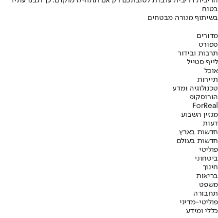
הריבית דריבית עובדת לטובתכם רק אם תתחילו מוקדם. כך תבנו עתיד
בטוח
בשיתוף מנורה מבטחים
מדורים
ספורט
תרבות ובידור
לייף סטייל
אוכל
תיירות
טכנולוגיה ומדע
הורוסקופ
ForReal
מגזין השבוע
דעות
חדשות בארץ
חדשות בעולם
פוליטי
ביטחוני
חינוך
בריאות
משפט
תחבורה
פוליטי-מדיני
כללי ומידע