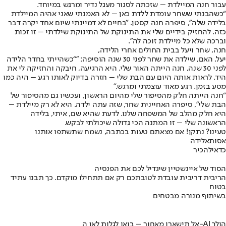
עבור חנה המיילדת – שזכתה לסגור מעגל נדיר ומרגש במיוחד.
“כשהבנתי ששחר עומדת ללדת כאן – לא האמנתי שאני אהיה המיילדת
בלידה שלה", סיפרה חנה קסטן. "בחיים לא דמיינתי שיום אחד יקרה דבר
כזה. להחזיק בידיים שלי את התינוקת של התינוקת שילדתי – זו זכות
וברכה שלא כל מיילדת זוכה לה".
חנה, שחר ויעל בבית החולים אחרי הלידה,
יעל, האם, שילדה את שחר לפני 30 שנה הוסיפה: "“כשהייתי בחדר הלידה
לפני 30 שנה, חנה הייתה האור שלי. היא הרגיעה, חיבקה והחזיקה לי את
היד. לראות אותה היום עם הבת שלי – חזרה בדיוק לאותו רגע – היה כמו
מסע בזמן. רגע מאוד עוצמתי ומרגש.”
“חנה הייתה חלק מהסיפור שלי מהיום הראשון, ועכשיו גם מהסיפור של
הבת שלי", סיפרה האחיינית שחר, שזה עתה ילדה. היא לא רק מיילדת –
היא חלק מהלב של המשפחה שלנו. לדעת שהיא שם, איתי, בלידה
הראשונה שלי – זו המתנה הכי גדולה שיכולתי לבקש.
טעינו? נתקן! אם מצאתם טעות בכתבה, נשמח שתשתפו אותנו
אסותא
לידה
כדאי
להכיר
הסוד של איינשטיין שיגדיל לכם את הפנסיה
הריבית דריבית עובדת לטובתכם רק אם תתחילו מוקדם. כך תבנו עתיד
בטוח
בשיתוף מנורה מבטחים
אל תישארו מאחור – בואו לגלות לאן ה-AI הולך