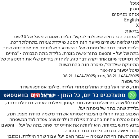
אוכל
מגזין
אנחנו מגייסים
English
X
בריאות
"המתנה הכי גדולה שיכולתי לבקש": הלידה שסגרה מעגל של 30 שנה
לפני שלושה עשורים סייעה חנה קסטן, מיילדת צעירה בתחילת דרכה,
בלידת שחר, בתה של גיסתה יעל • השבוע היא ליוותה את אחייניתה שחר,
בתה של יעל - והפעם בתור אישה בוגרת, בלידת בתה הבכורה • "בחיים
לא דמיינתי שיום אחד יקרה דבר כזה. להחזיק בידיים שלי את התינוקת של
התינוקת שילדתי", סיפרה חנה בהתרגשות
מיטל יסעור בית-אור
14/4/2025, 08:21
,עודכן
14/4/2025, 08:21
0
השמעה
חנה, שחר ויעל בבית החולים אחרי הלידה. צילום: אסותא אשדוד
לפני 30 שנה בירושלים סייעה חנה קסטן, מיילדת צעירה בתחילת דרכה,
בלידת שחר, בתה של גיסתה יעל.
השבוע בבית החולים הציבורי אסותא אשדוד נרשמה סגירת מעגל. חנה,
כיום מנהלת אחיות בחטיבת מיילדות וילדים שוב עמדה לצד המשפחה
ברגע מרגש במיוחד. היא ליוותה את אחייניתה שחר, בתה של יעל - והפעם
בתור אישה בוגרת, בלידת בתה הבכורה.
ההתרגשות הייתה עצומה – עבור האם יעל, עבור שחר היולדת, וכמובן