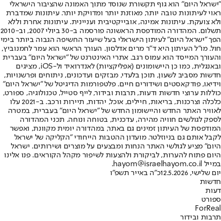
"ישראל היום" הוא גוף תקשורת שנוסד מתוך האמונה שהציבור הישראלי
ראוי לעיתונות טובה יותר, מאוזנת יותר ומדויקת יותר. עיתונות שמדברת
ולא צועקת. עיתונות אמינה, אובייקטיבית ועניינית. עיתונות אחרת וללא
תשלום. המהדורה המודפסת הראשונה פורסמה ב-30 ביולי 2007, וב-2010
הפך "ישראל היום" לעיתון הישראלי בעל שיעור החשיפה הגבוה ביותר בימי
חול. מו"ל העיתון היא ד"ר מרים אדלסון. העורך הראשי הוא עמר לחמנוביץ,
והעורך המייסד הוא עמוס רגב. אתרי האינטרנט של "ישראל היום" בעברית
ובאנגלית, כמו כן היישומונים (אפליקציות) לאנדרואיד ול-iOS, מציגים
חדשות מסביב לשעון, תוכן בלעדי, מבזקים ועדכונים, ניתוחים ופרשנויות,
וידיאו, פודקאסטים ושידורים חיים. פלטפורמות הדיגיטל של "ישראל היום"
כוללות ערוצי חדשות ודעות, תרבות ובידור, לייף סטייל, טכנולוגיה, ספורט,
כלכלה וצרכנות, בריאות, חיילים, אוכל, יהדות, תיירות ורכב. ב-2021 עלו
לאוויר האתר החדש והיישומון החדש של "ישראל היום" בעברית, במטרה
לספק לגולשים חוויה מהירה, עדכנית, בטוחה ונוחה. תכני המהדורה
המודפסת של העיתון זמינים גם באתר, במהדורה יומית מקוונת, ואפשר
לקבל אותם גם בניוזלטר. מועדון ההטבות הייחודי "הקליקה של ישראל
היום" מציע לגולשי האתר הנחות ומבצעים על מוצרים ושירותים. ישראל
היום פתוח להערות, לביקורת ולהצעות לשיפור מקהל הקוראים. פנו אלינו
במייל hayom@israelhayom.co.il.
יום שלישי, 12.5.2026
כ"ה באייר תשפ"ו
חדשות
דעות
ספורט
ForReal
תרבות ובידור