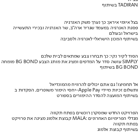
בשיתוף TADIRAN
בצל איומי איראן: כך נערך משק האנרגיה
פסגת האנרגיה במעמד שגריר ארה"ב, שר האנרגיה ובכירי התעשייה
בישראל ובעולם
בשיתוף המכון הישראלי לאנרגיה ולסביבה
הסוד לקיר נקי: כך תבחרו צבע שמתאים לבית שלכם
מומחה BG BOND עושה סדר על המדפים ומציג את מותג הצבע SIMPLY
בשיתוף BG BOND
אל תחמיצו! גם אתם יכולים להרוויח מהמונדיאל
יחסי הימור משופרים, הפקדות ב-Apple Pay ותשלום זכיות מיידי
בשיתוף המועצה להסדר ההימורים בספורט
הפרויקט החדש שמסקרן רוכשים בפתח תקווה
קבוצת אלמוג מציגה את פרויקט MALA: מגדלי הפרימיום האחרונים
בפתח תקווה
בשיתוף קבוצת אלמוג