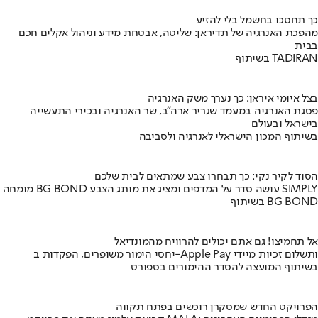
כך תחסכו בחשמל בלי להזיע
מהפכת האנרגיה של תדיראן: שליטה, אבטחת מידע וניהול אקלים חכם
בבית
בשיתוף TADIRAN
בצל איומי איראן: כך נערך משק האנרגיה
פסגת האנרגיה במעמד שגריר ארה"ב, שר האנרגיה ובכירי התעשייה
בישראל ובעולם
בשיתוף המכון הישראלי לאנרגיה ולסביבה
הסוד לקיר נקי: כך תבחרו צבע שמתאים לבית שלכם
מומחה BG BOND עושה סדר על המדפים ומציג את מותג הצבע SIMPLY
בשיתוף BG BOND
אל תחמיצו! גם אתם יכולים להרוויח מהמונדיאל
יחסי הימור משופרים, הפקדות ב-Apple Pay ותשלום זכיות מיידי
בשיתוף המועצה להסדר ההימורים בספורט
הפרויקט החדש שמסקרן רוכשים בפתח תקווה