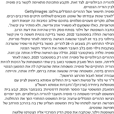
להוריה הביולוגיים. לצד זאת, תקבע מתכונת מתאימה לקשר בין סופיה
לבין הוריה הגנטיים.
סופיה תישאר אצל ההורים המגדלים,צילום: GettyImages
"לאורך שנות עבודתו של שופט, מובאים לשולחנו תיקים מורכבים רבים.
אולם, מקרים מעטים מגלמים בתוכם שילוב נסיבות כה יוצאות דופן
וטראגיות, כאלו ששִׁמְעָם לא משאיר אוזן אדישה, ולא מותיר עין יבשה",
כתבה השופטת יעל וילנר בפתח פסק הדין שהיווה את דעת הרוב.
הפרשה החלה בספטמבר 2022, כאשר בדיקה גנטית חשפה כי אין קשר
ביולוגי בין בני זוג לעובר שנשאה האישה ברחמה לאחר טיפולי פוריות.
הגילוי התרחש רק בשבוע ה-28 להריון, כאשר בדיקת מי שפיר שנערכה
בעקבות גילוי מום בלב העובר חשפה את היעדר הקשר הגנטי.
סופיה נולדה באוקטובר 2022, וגדלה עם האישה שילדה אותה ובן זוגה.
ההורים הביולוגיים של סופיה זוהו רק בספטמבר 2023, כשנה לאחר
לידתה, ומאז החל מאבק משפטי כואב בין שתי המשפחות על הזכות להיות
הוריה החוקיים של סופיה: משפחה אחת שהעניקה לה את המטען הגנטי
הזורם בדמה, ומשפחה שנייה שנשאה אותה ברחם, ילדה אותה, והייתה
עבורה 'אמא' ו'אבא' מהרגע הראשון".
ד"ר שי גלור על פגישת ראשי בית החולים אסותא בראשון לציון עם
מטופלות ביחידה (ארכיון)//דוברות אסותא ראשל"צ
המאבק המשפטי עבר מספר תחנות דרמטיות: בנובמבר 2024, קבע בית
המשפט לענייני משפחה כי סופיה תועבר להוריה הביולוגיים. תוך יומיים
הגישו ההורים המגדלים ערעור, ובית המשפט המחוזי הפך את ההחלטה.
הפרשה הגיעה לפתחו של בית המשפט העליון שדן בה בהרכב מורחב של
חמישה שופטים.
השופטת וילנר, שכתבה את פסק הדין המרכזי אליו הצטרפו שלושה