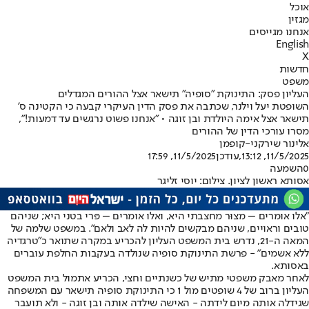
אוכל
מגזין
אנחנו מגייסים
English
X
חדשות
משפט
העליון פסק: התינוקת "סופיה" תישאר אצל ההורים המגדלים
השופטת יעל וילנר, שכתבה את פסק הדין העיקרי קבעה כי הקטינה ס'
תישאר אצל אימה היולדת ובן זוגה • "אנחנו פשוט נרגשים עד דמעות!",
מסרו עורכי הדין של ההורים
אלינור שירקני-קופמן
11/5/2025, 13:12
,עודכן
11/5/2025, 17:59
0
השמעה
אסותא ראשון לציון. צילום: יוסי זליגר
"אלו אומרים – מצוּר מחצבתי היא, ואלו אומרים – פּרי בטני היא; שניהם
טובים וראויים, שניהם מבקשים להיות לה לאב ולאם". במשפט שלמה של
המאה ה-21, נדרש בית המשפט העליון להכריע במקרה שתואר כ"טרגדיה
ללא אשמים" - פרשת התינוקת סופיה שנולדה בעקבות החלפת עוברים
באסותא.
לאחר מאבק משפטי מתיש של כשנתיים וחצי, הכריע אתמול בית המשפט
העליון ברוב של 4 שופטים מול 1 כי התינוקת סופיה תישאר עם המשפחה
שגידלה אותה מיום לידתה - האישה שילדה אותה ובן זוגה - ולא תועבר