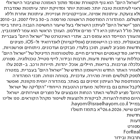
"ישראל היום" הוא גוף תקשורת שנוסד מתוך האמונה שהציבור הישראלי
ראוי לעיתונות טובה יותר, מאוזנת יותר ומדויקת יותר. עיתונות שמדברת
ולא צועקת. עיתונות אמינה, אובייקטיבית ועניינית. עיתונות אחרת וללא
תשלום. המהדורה המודפסת הראשונה פורסמה ב-30 ביולי 2007, וב-2010
הפך "ישראל היום" לעיתון הישראלי בעל שיעור החשיפה הגבוה ביותר בימי
חול. מו"ל העיתון היא ד"ר מרים אדלסון. העורך הראשי הוא עמר לחמנוביץ,
והעורך המייסד הוא עמוס רגב. אתרי האינטרנט של "ישראל היום" בעברית
ובאנגלית, כמו כן היישומונים (אפליקציות) לאנדרואיד ול-iOS, מציגים
חדשות מסביב לשעון, תוכן בלעדי, מבזקים ועדכונים, ניתוחים ופרשנויות,
וידיאו, פודקאסטים ושידורים חיים. פלטפורמות הדיגיטל של "ישראל היום"
כוללות ערוצי חדשות ודעות, תרבות ובידור, לייף סטייל, טכנולוגיה, ספורט,
כלכלה וצרכנות, בריאות, חיילים, אוכל, יהדות, תיירות ורכב. ב-2021 עלו
לאוויר האתר החדש והיישומון החדש של "ישראל היום" בעברית, במטרה
לספק לגולשים חוויה מהירה, עדכנית, בטוחה ונוחה. תכני המהדורה
המודפסת של העיתון זמינים גם באתר, במהדורה יומית מקוונת, ואפשר
לקבל אותם גם בניוזלטר. מועדון ההטבות הייחודי "הקליקה של ישראל
היום" מציע לגולשי האתר הנחות ומבצעים על מוצרים ושירותים. ישראל
היום פתוח להערות, לביקורת ולהצעות לשיפור מקהל הקוראים. פנו אלינו
במייל hayom@israelhayom.co.il.
יום שישי, 26.6.2026
י"א בתמוז תשפ"ו
חדשות
דעות
ספורט
ForReal
תרבות ובידור