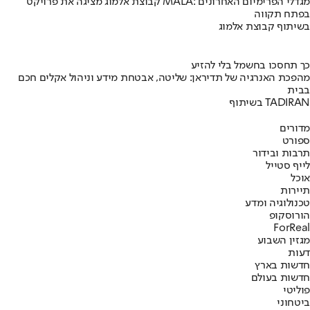
קבוצת אלמוג מציגה את פרויקט MALA: מגדלי הפרימיום האחרונים
בפתח תקווה
בשיתוף קבוצת אלמוג
כך תחסכו בחשמל בלי להזיע
מהפכת האנרגיה של תדיראן: שליטה, אבטחת מידע וניהול אקלים חכם
בבית
בשיתוף TADIRAN
מדורים
ספורט
תרבות ובידור
לייף סטייל
אוכל
תיירות
טכנולוגיה ומדע
הורוסקופ
ForReal
מגזין השבוע
דעות
חדשות בארץ
חדשות בעולם
פוליטי
ביטחוני