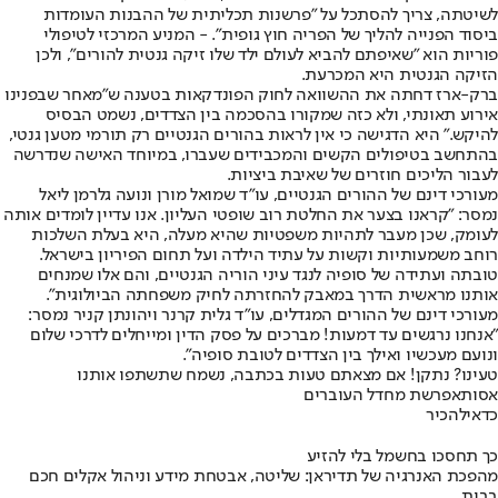
לשיטתה, צריך להסתכל על "פרשנות תכליתית של ההבנות העומדות
ביסוד הפנייה להליך של הפריה חוץ גופית". - המניע המרכזי לטיפולי
פוריות הוא "שאיפתם להביא לעולם ילד שלו זיקה גנטית להורים", ולכן
הזיקה הגנטית היא המכרעת.
ברק-ארז דחתה את ההשוואה לחוק הפונדקאות בטענה ש"מאחר שבפנינו
אירוע תאונתי, ולא כזה שמקורו בהסכמה בין הצדדים, נשמט הבסיס
להיקש." היא הדגישה כי אין לראות בהורים הגנטיים רק תורמי מטען גנטי,
בהתחשב בטיפולים הקשים והמכבידים שעברו, במיוחד האישה שנדרשה
לעבור הליכים חוזרים של שאיבת ביציות.
מעורכי דינם של ההורים הגנטיים, עו"ד שמואל מורן ונועה גלרמן ליאל
נמסר: "קראנו בצער את החלטת רוב שופטי העליון. אנו עדיין לומדים אותה
לעומק, שכן מעבר לתהיות משפטיות שהיא מעלה, היא בעלת השלכות
רוחב משמעותיות וקשות על עתיד הילדה ועל תחום הפיריון בישראל.
טובתה ועתידה של סופיה לנגד עיני הוריה הגנטיים, והם אלו שמנחים
אותנו מראשית הדרך במאבק להחזרתה לחיק משפחתה הביולוגית".
מעורכי דינם של ההורים המגדלים, עו״ד גלית קרנר ויהונתן קניר נמסר:
״אנחנו נרגשים עד דמעות! מברכים על פסק הדין ומייחלים לדרכי שלום
ונועם מעכשיו ואילך בין הצדדים לטובת סופיה״.
טעינו? נתקן! אם מצאתם טעות בכתבה, נשמח שתשתפו אותנו
אסותא
פרשת מחדל העוברים
כדאי
להכיר
כך תחסכו בחשמל בלי להזיע
מהפכת האנרגיה של תדיראן: שליטה, אבטחת מידע וניהול אקלים חכם
בבית