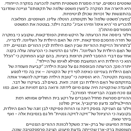
שופטים נוספים, יצרה מסגרת משפטית חדשה להכרעה במקרה הייחודי.
היא תיארה את המקרה כ"מעין משפט שלמה של תקופתנו" וציינה שמדובר
בהתנגשות של זכויות שכולן לגיטימיות.
"במעין 'משפט שלמה' של תקופתנו, הוטלה עלינו, השופטים, המלאכה
להכריע מי 'היא אימו' ומיהו אביו," כתבה וילנר, בצטטה את המשפט
המפורסם מהתנ"ך.
וילנר ביססה את הכרעתה על היקש מחוק הפונדקאות, שקובע כי במקרה
של חזרה מהסכם פונדקאות, ידה של האם היולדת על העליונה. לדבריה,
"ב'תחרות' הזיקות ההוריות שבין האֵם היולדת לבין ההורים הגנטיים, ידה
של האֵם היולדת על העליונה". וילנר גם הדגישה כי הכרעתה עולה בקנה
אחד עם דברי ההסבר לחוק תרומת ביציות, בהם קבע המחוקק כי "הכלל
הוא כי היולדת היא הנחשבת ממילא לאימו של היילוד".
יתרה מכך, הכרעתה מבוססת גם על טובת הילדה: "קביעת מעמדה של
האֵם היולדת בענייננו כאימה לפי דין של הקטינה – אין בה כדי לפגוע
בטובת הקטינה". היא הוסיפה כי "טובת הילדה מצדיקה להשאיר אותה
בחזקתם של האֵם היולדת ובן זוגה; וזאת, בשים לב, בעיקרו של דבר,
לעובדה שהקטינה חיה עמם מיום לידתה ורואה בהם דמויות אב ואם, כמו
גם נוכח מצבה הבריאותי המורכב".
ההורים מפרשת מחדל העוברים על רקע בית החולים אסותא רמת
החייל,צילום: גדעון מרקוביץ', אריק סולטן
וילנר גם העניקה בפסק דינה צו הורות פסיקתי לבן זוגה של האם היולדת,
בקובעה כי הרציונל של "זיקה לזיקה גנטית" חל גם בנסיבות אלה - ואף
ביתר שאת.
עמדת המיעוט של ברק-ארז: משקל לכוונת ההורים הגנטיים
השופטת ברק-ארז שהייתה בדעת מיעוט, הציגה פרספקטיבה שונה.